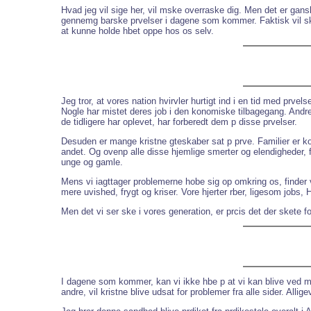
Hvad jeg vil sige her, vil mske overraske dig. Men det er ganske
gennemg barske prvelser i dagene som kommer. Faktisk vil sk
at kunne holde hbet oppe hos os selv.
Jeg tror, at vores nation hvirvler hurtigt ind i en tid med prve
Nogle har mistet deres job i den konomiske tilbagegang. Andre h
de tidligere har oplevet, har forberedt dem p disse prvelser.
Desuden er mange kristne gteskaber sat p prve. Familier er kom
andet. Og ovenp alle disse hjemlige smerter og elendigheder,
unge og gamle.
Mens vi iagttager problemerne hobe sig op omkring os, finder vi 
mere uvished, frygt og kriser. Vore hjerter rber, ligesom jobs, 
Men det vi ser ske i vores generation, er prcis det der skete 
I dagene som kommer, kan vi ikke hbe p at vi kan blive ved med
andre, vil kristne blive udsat for problemer fra alle sider. Alli