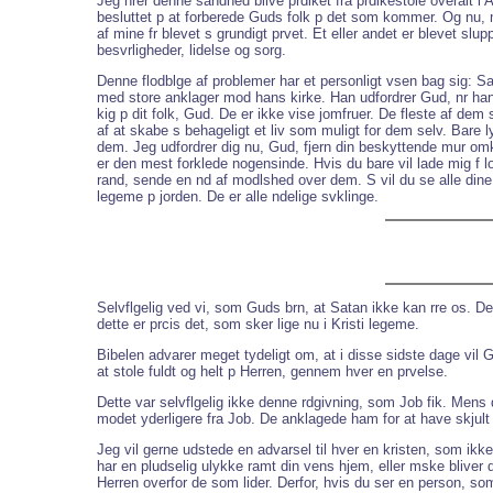
Jeg hrer denne sandhed blive prdiket fra prdikestole overalt i 
besluttet p at forberede Guds folk p det som kommer. Og nu, m
af mine fr blevet s grundigt prvet. Et eller andet er blevet sl
besvrligheder, lidelse og sorg.
Denne flodblge af problemer har et personligt vsen bag sig: Sa
med store anklager mod hans kirke. Han udfordrer Gud, nr han 
kig p dit folk, Gud. De er ikke vise jomfruer. De fleste af dem 
af at skabe s behageligt et liv som muligt for dem selv. Bare ly
dem. Jeg udfordrer dig nu, Gud, fjern din beskyttende mur omkri
er den mest forklede nogensinde. Hvis du bare vil lade mig f lo
rand, sende en nd af modlshed over dem. S vil du se alle dine f
legeme p jorden. De er alle ndelige svklinge.
Selvflgelig ved vi, som Guds brn, at Satan ikke kan rre os. De
dette er prcis det, som sker lige nu i Kristi legeme.
Bibelen advarer meget tydeligt om, at i disse sidste dage vil 
at stole fuldt og helt p Herren, gennem hver en prvelse.
Dette var selvflgelig ikke denne rdgivning, som Job fik. Mens 
modet yderligere fra Job. De anklagede ham for at have skjult
Jeg vil gerne udstede en advarsel til hver en kristen, som ikk
har en pludselig ulykke ramt din vens hjem, eller mske bliver
Herren overfor de som lider. Derfor, hvis du ser en person, 