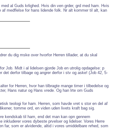
, med al Guds krlighed. Hvis din ven grder, grd med ham. Hvis
f medflelse for hans lidende folk. Nr alt kommer til alt, kan
drer du dig mske over hvorfor Herren tillader, at du skal
or Job. Midt i al lidelsen gjorde Job en utrolig opdagelse: p
 det derfor tilbage og angrer derfor i stv og aske! (Job 42, 5-
er for Herren, hvor han tilbragte mange timer i tilbedelse og
akter, Hans natur og Hans vrede. Og han lrte om Guds
tisk teologi for ham. Herren, som havde vret s stor en del af
ikener, tomme ord, en viden uden livets kraft bag sig.
 dybere kendskab til ham, end det man kan opn gennem
te inkluderer vores dybeste prvelser og lidelser. Vores Herre
 en far, som er alvidende, altid i vores umiddelbare nrhed, som