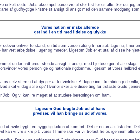
 enkelt dette: Jobs eksempel burde vre til stor trst for os alle. Ser du, jeg t
arer af gudfrygtige kristne st ansigt til ansigt med den samme modgang so
Vores nation er mske allerede
get ind i en tid med lidelse og ulykke
lser udover enhver forstand, en tid som verden aldrig fr har set. Lige nu, trner 
ar vret arbejdslse i uger og mneder. Ligesom Job er et utal af disse helhjertede
met under hrdt pres, stende ansigt til ansigt med hjertesorger af alle slags.
 forsvinder vores personlige og nationale rigdomme, ligesom at vores helbre
os selv stirre ud af dynger af fortvivlelse. At kigge ind i fremtiden p de vilkr
Hvad skal vi dog stille op? Hvorfor sker alle disse ting for trofaste Guds tjen
for Job. Og vi kan lre meget af at studere beretningen om ham.
Ligesom Gud bragte Job ud af hans
prvelser, vil han bringe os ud af vores.
 at hvile trygt i en hyggelig kokon af komfort. Det er en urealistisk drm. De
gevel kan vi vre sikre p t: vores Himmelske Far vil trofast fre os igennem alle vo