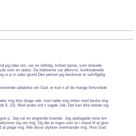
jeg taler om, var en retfrdig, trofast tjener, som elskede
de som en ateist. Da lidelserne var allervrst, konkluderede
ig sr p sr uden grund Den person jeg beskriver er selvflgelig
venstende udtalelse om Gud, er kun n af de mange fortvivlede
 lader mig ikke drage nde, men lader mig mttes med beske ting
ob 9, 23). Med andre ord s sagde Job, Det kan ikke betale sig
n ngne p. Jeg var en angrende troende. Jeg opdragede mine brn
 bekymrer sig om mig. Og der er ingen som er i stand til at give
ed at plage mig. Alle disse ulykker overmander mig. Hvis Gud