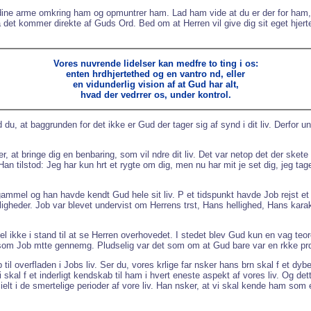
et dine arme omkring ham og opmuntrer ham. Lad ham vide at du er der for ham
et kommer direkte af Guds Ord. Bed om at Herren vil give dig sit eget hjerte a
Vores nuvrende lidelser kan medfre to ting i os:
enten hrdhjertethed og en vantro nd, eller
en vidunderlig vision af at Gud har alt,
hvad der vedrrer os, under kontrol.
du, at baggrunden for det ikke er Gud der tager sig af synd i dit liv. Derfor un
 at bringe dig en benbaring, som vil ndre dit liv. Det var netop det der skete f
n tilstod: Jeg har kun hrt et rygte om dig, men nu har mit je set dig, jeg tager
el og han havde kendt Gud hele sit liv. P et tidspunkt havde Job rejst et alt
igheder. Job var blevet undervist om Herrens trst, Hans hellighed, Hans kar
ikke i stand til at se Herren overhovedet. I stedet blev Gud kun en vag teore
et som Job mtte gennemg. Pludselig var det som om at Gud bare var en rkke prd
op til overfladen i Jobs liv. Ser du, vores krlige far nsker hans brn skal f et
 skal f et inderligt kendskab til ham i hvert eneste aspekt af vores liv. Og det
ecielt i de smertelige perioder af vore liv. Han nsker, at vi skal kende ham som