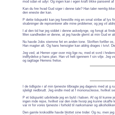
mod sdan et udyr. Og ingen kan i egen kraft trkke panseret af
Kan du hre hvad Gud siger i denne tale? Han taler nemlig ikke 
den eneste der kan.
P dette tidspunkt kan jeg forestille mig en smal stribe af lys
skabninger de reprsenterer alle mine problemer, og jeg vil aldr
I al den tid har jeg siddet i denne askedynge, og forsgt at fin
Men sandheden er denne, at jeg havde glemt at min Gud er al
Nu havde Jobs stemme fet en anden tone. Skriften fortller os,
Han magter alt. Og hans hensigter kan aldrig drages i tvivl. De
Jeg ved, at Herren vger over mig lige nu, med et svrd i hnderne 
indflydelse p hans plan. Han vil helt igennem f sin vilje. Jeg v
og iagttage Herrens frelse.
I de tidligste r af min tjeneste tilbragte jeg dagevis med at 
sjleligt nedbrudt. Jeg endte med at f mononucleose, hvilket se
P et tidspunkt udviklede jeg en byld i halsen. Af og til kunne
ingen mde rejse, hvilket var den mde hvorp jeg kunne skaffe k
var nr for vores tjeneste i forhold til narkomaner og alkoholiker
Den gamle krokodille havde blottet sine tnder. Og nu, men jeg 