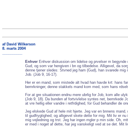
af David Wilkerson
8. marts 2004
__________
Enhver
Enhver diskussion om lidelse og prvelser m begynde med
Gud, og som var hengiven i bn og tilbedelse. Alligevel, da so
denne tjener sledes: Stvned jeg ham (Gud), han svarede mig ikke
Job. (Job 9, 16-17).
Her er en mand, som mistede alt hvad han havde krt: hans fam
bemrkninger, denne stakkels mand kom med, som hans rdselsf
For at gre situationen endnu mere ubrlig for Job, kom alle ul
(Job 9, 18). Da bunden af fortvivlelse syntes net, bemrkede J
at vre hellig eller vandre i retfrdighed, for Gud behandler de o
Jeg elskede Gud af hele mit hjerte. Jeg var en bnnens mand, re
til gudfrygtighed; og alligevel skete dette for mig. Mit liv er
mig vejledning og trst. Jeg har ingen mgler p min side. Oh, m
er med i noget af dette, har jeg vanskeligt ved at se det. Mit liv