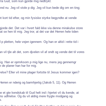
d fra Gud, som kun gjorde mig nedtrykt.
hnd nu. Jeg vil stole p dig. Jeg vil kun bede dig om en ting;
et kort tid efter, og min fysiske styrke begyndte at vende
orde det. Det var i hvert fald ikke via denne mirakulse store
 se hen til mig. Jeg tror, at det var det Herren hele tiden
 pletten, hele vejen igennem. Og han er altid i rette tid i
 vil tjle alt det, som djvelen vil af ondt og vende det til vores
t mig. Han er opmrksom p mig lige nu, mens jeg gennemgr
e de planer han har for mig.
else? Eller vil mine plager fortstte til Jesus kommer igen?
 Herren er nderig og barmhjertig (Jakob 5, 11). Og Herren
et gte kendskab til Gud helt ind i hjertet vil du kende, at
l hans udfrielse. Og du vil aldrig mere frygte modgang og
s.