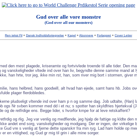
Gud over alle vore monstre
(God over all our monsters)
Ren tekst Fil
+
Dansk Indholdsfortegnelse
+
Kapel
+
Abonnere
+
Forlagsret
+
Cover Letter
 den mest plagede, kriseramte og fortvivlede troende til alle tider. Den mand 
rg og vanskeligheder vltede ind over han liv, begyndte denne samme mand at ly
, han hrte, tror jeg, ikke min rst, han, som river mig bort i stormen, giver m
ilie, hans helbred, hans goodwill, alt hvad han ejede, samt hans hb. Jobs o
ulde plager flerdobledes.
ykkerne pludseligt vltende ind over ham p n og samme dag. Job udtalte, (Han)
ob ogs Nr svben kommer med dd i et nu; s spotter han skyldfries hjertekval (J
nde og de retfrdige ens. Begge lider, s hvorfor kmpe for at leve retskaffent?
tfrdig og rlig. Jeg var venlig og medflende, jeg hjalp de fattige og kldte de
 nu ikke andet end sorg, vanskeligheder og modgang. Der er ingen, der virkelige
tte Gud vre s venlig at fjerne dette spanskrr fra min ryg. Lad ham holde op m
 er en vittighed, og Gud gr mig til grin i alle mine sorger.