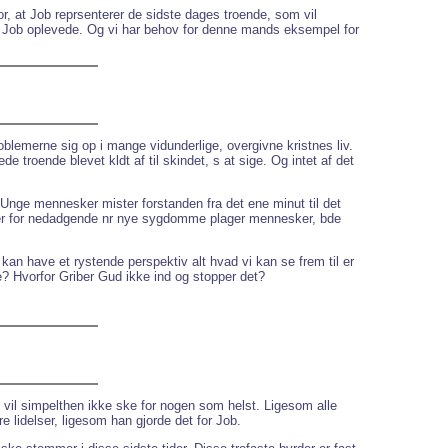
ror, at Job reprsenterer de sidste dages troende, som vil
m Job oplevede. Og vi har behov for denne mands eksempel for
problemerne sig op i mange vidunderlige, overgivne kristnes liv.
 troende blevet kldt af til skindet, s at sige. Og intet af det
 Unge mennesker mister forstanden fra det ene minut til det
d er for nedadgende nr nye sygdomme plager mennesker, bde
, kan have et rystende perspektiv alt hvad vi kan se frem til er
ere? Hvorfor Griber Gud ikke ind og stopper det?
t vil simpelthen ikke ske for nogen som helst. Ligesom alle
re lidelser, ligesom han gjorde det for Job.