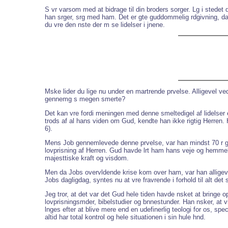
S vr varsom med at bidrage til din broders sorger. Lg i sted
han srger, srg med ham. Det er gte guddommelig rdgivning, da d
du vre den nste der m se lidelser i jnene.
Mske lider du lige nu under en martrende prvelse. Alligevel ved 
gennemg s megen smerte?
Det kan vre fordi meningen med denne smeltedigel af lidelser er,
trods af al hans viden om Gud, kendte han ikke rigtig Herren. Ha
6).
Mens Job gennemlevede denne prvelse, var han mindst 70 r gamm
lovprisning af Herren. Gud havde lrt ham hans veje og hemmel
majesttiske kraft og visdom.
Men da Jobs overvldende krise kom over ham, var han alligevel 
Jobs dagligdag, syntes nu at vre fravrende i forhold til alt d
Jeg tror, at det var det Gud hele tiden havde nsket at bringe 
lovprisningsmder, bibelstudier og bnnestunder. Han nsker, at vi
lnges efter at blive mere end en udefinerlig teologi for os, sp
altid har total kontrol og hele situationen i sin hule hnd.