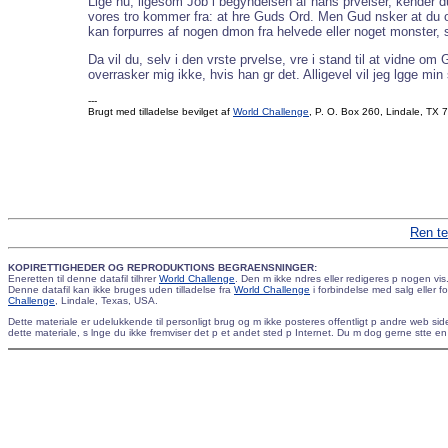
Lige nu, ligesom Job i begyndelsen af hans prvelser, kender du
vores tro kommer fra: at hre Guds Ord. Men Gud nsker at du ogs
kan forpurres af nogen dmon fra helvede eller noget monster, 
Da vil du, selv i den vrste prvelse, vre i stand til at vidne om
overrasker mig ikke, hvis han gr det. Alligevel vil jeg lgge min
---
Brugt med tilladelse bevilget af
World Challenge
, P. O. Box 260, Lindale, TX
Ren te
KOPIRETTIGHEDER OG REPRODUKTIONS BEGRAENSNINGER:
Eneretten til denne datafil tilhrer
World Challenge
. Den m ikke ndres eller redigeres p nogen vis
Denne datafil kan ikke bruges uden tilladelse fra
World Challenge
i forbindelse med salg eller f
Challenge
, Lindale, Texas, USA.
Dette materiale er udelukkende til personligt brug og m ikke posteres offentligt p andre web si
dette materiale, s lnge du ikke fremviser det p et andet sted p Internet. Du m dog gerne stte en