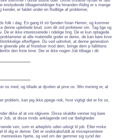
ske stemmer i disse sidste tider. Disse trofaste hyrder er fast
de enslydende tilbagemeldinger fra hinanden Aldrig er s mange
g kender, er faldet under en flodblge af problemer,
s folk i dag. En gang til str fjenden foran Herren, og kommer
e denne uplettede brud, som dit ord profeterer om. Tag lige og
iv. De er ikke interesserede i ndelige ting. De er kun optagede
e proklamerer at alle materielle goder er deres, de kan bare krve
tilstrkkelige efterflgere. Du ved udmrket, at denne generation
e gloende pile af fristelser mod dem, bringe dem p fallittens
nfor den frste time. Der er ikke nogen Job tilbage i dit
r os med, og tillade at djvelen at prve os. Min mening er, at
r problem, kan jeg ikke ppege nok, hvor vigtigt det er for os,
nder dkke af at vre rdgivere. Disse skaldte venner tog bare
or Job, at disse mnds anklagende ord var tbeligheder.
roende ven, som er arbejdsls uden udsigt til job. Eller mske
 til dig er denne: Det er ondskabsfuldt at misreprsentere
tte menneskes hjerte, og ved om der gemmer sig synd der.