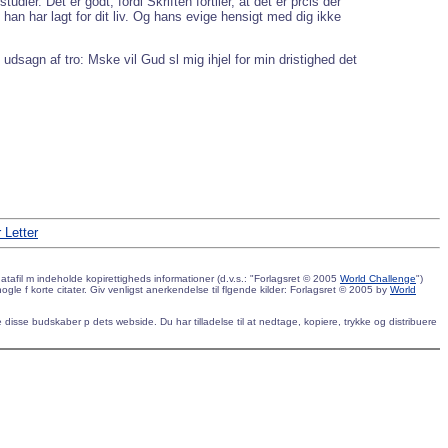
r. Det er godt, fordi Skriften fortller, at det er prcis der
han har lagt for dit liv. Og hans evige hensigt med dig ikke
e udsagn af tro: Mske vil Gud sl mig ihjel for min dristighed det
 Letter
atafil m indeholde kopirettigheds informationer (d.v.s.: "Forlagsret © 2005
World Challenge
")
le f korte citater. Giv venligst anerkendelse til flgende kilder: Forlagsret © 2005 by
World
vise disse budskaber p dets webside. Du har tilladelse til at nedtage, kopiere, trykke og distribuere