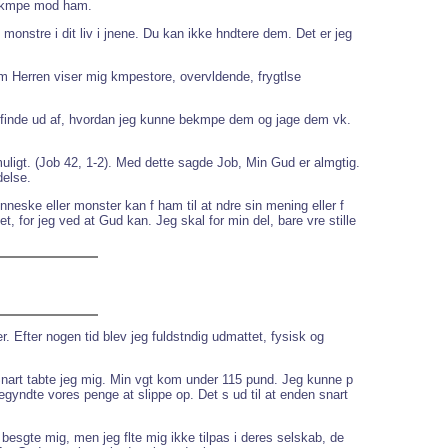
an kmpe mod ham.
onstre i dit liv i jnene. Du kan ikke hndtere dem. Det er jeg
som Herren viser mig kmpestore, overvldende, frygtlse
, at finde ud af, hvordan jeg kunne bekmpe dem og jage dem vk.
uligt. (Job 42, 1-2). Med dette sagde Job, Min Gud er almgtig.
delse.
enneske eller monster kan f ham til at ndre sin mening eller f
t, for jeg ved at Gud kan. Jeg skal for min del, bare vre stille
. Efter nogen tid blev jeg fuldstndig udmattet, fysisk og
. Snart tabte jeg mig. Min vgt kom under 115 pund. Jeg kunne p
gyndte vores penge at slippe op. Det s ud til at enden snart
 besgte mig, men jeg flte mig ikke tilpas i deres selskab, de