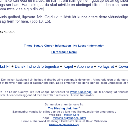
 mske kun Gud ud fra det, du har hrt om ham gennem gudstjenester og bibelstudie
 ser ham. Han nsker, at du skal udvikle en ubetinget tiltro til den plan, som 
som mtte vise sig p din vej.
 Guds godhed, ligesom Job. Og du vil tillidsfuldt kunne citere dette vidunderlig
 sag frem for ham. (Job 13, 15).
 75771, USA.
Times Square Church Information
|
Ny Laeser Information
Flersproglig Menu
kst Fil
+
Dansk Indholdsfortegnelse
+
Kapel
+
Abonnere
+
Forlagsret
+
Cover
. Den m kun kopieres i sin helhed til distribuering som gratis dokument. Al reproduktion af denne d
or at fremme noget andet salgbart produkt. Dette omfatter hele dens indhold, med undtagelse af nog
der. The Lorain County Free-Net Chapel har eneret fra
World Challenge
, Inc. til offentligt at frem
 link til dennes beliggenhed med henblik p reference til disse budskaber.
Denne side er en tjeneste fra
®
The Missing Link, Inc.
Sammenfrer vanskeligt stillede unge og ldre med livsforvandlende programmer.
Web side -
misslink.org
Kapel -
misslink.org/chapel2.html
Home of the World Challenge Prdikestol Serie af David Wilkerson
www.tscpulpitseries.org