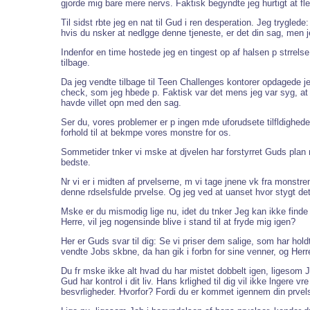
gjorde mig bare mere nervs. Faktisk begyndte jeg hurtigt at fl
Til sidst rbte jeg en nat til Gud i ren desperation. Jeg trygled
hvis du nsker at nedlgge denne tjeneste, er det din sag, men j
Indenfor en time hostede jeg en tingest op af halsen p strrelse
tilbage.
Da jeg vendte tilbage til Teen Challenges kontorer opdagede je
check, som jeg hbede p. Faktisk var det mens jeg var syg, at me
havde villet opn med den sag.
Ser du, vores problemer er p ingen mde uforudsete tilfldigheder
forhold til at bekmpe vores monstre for os.
Sommetider tnker vi mske at djvelen har forstyrret Guds plan med
bedste.
Nr vi er i midten af prvelserne, m vi tage jnene vk fra mons
denne rdselsfulde prvelse. Og jeg ved at uanset hvor stygt det
Mske er du mismodig lige nu, idet du tnker Jeg kan ikke finde 
Herre, vil jeg nogensinde blive i stand til at fryde mig igen?
Her er Guds svar til dig: Se vi priser dem salige, som har hol
vendte Jobs skbne, da han gik i forbn for sine venner, og Herr
Du fr mske ikke alt hvad du har mistet dobbelt igen, ligesom Jo
Gud har kontrol i dit liv. Hans krlighed til dig vil ikke lngere 
besvrligheder. Hvorfor? Fordi du er kommet igennem din prve