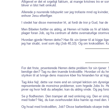
Alligevel er det et srgeligt faktum, at mange kristnes tro er s
bliver vi blst helt omkuld.
Allerede p nuvrende tidspunkt ser jeg trofaste mnd og kvinder, 
enhver Jesu efterflger.
I stedet har disse mennesker lrt, at fordi de tror p Gud, har de
Men Bibelen fortller os aldrig, at Herren vil holde os fri af lid
plager foran Job, og fra centrum af dette overnaturlige stormve
Hvordan gjorde Herren dette? Han fik sin tjener til at kigge l
jeg har skabt, svel som dig (Job 40,10). Og om krokodillen: 
For det frste, prsenterede Herren dette problem for sin tjener
berolige den? Tag nu den truende krokodille. Hvordan vil du 
styrken til at tvinge dens massive kber fra hinanden for at kig
Tag ikke fejl; dette var mere end en simpel lektion om dyrerige
reprsenterede de monstrse problemer, som hrgede Jobs liv. Her
prver og hvor hrdt du arbejder, kan du aldrig vinde. Og jeg for
Se p flodhesten. Den tramper alt ned omkring sig. Den er simp
med foder? Nej, du kan overhovedet ikke hamle op med den. In
Og hvad med krokodillen, Job? Disse barberblads-skarpe tnde