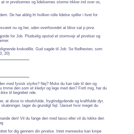
 at nr prvelsernes og lidelsernes storme trkker ind over os,
e har aldrig lrt hvilken rolle lidelse spiller i livet for
 besvaret nu og her, uden overhovedet at blive sat p prve.
 gjorde for Job. Pludselig opstod et stormvejr af prvelser og
lemer.
gelignende krokodille. Gud sagde til Job: Se flodhesten, som
0, 20)
 den med fysisk styrke? Nej? Mske du kan tale til den og
 du tmme den som et kledyr og lege med den? Fortl mig, har du
ikke til begrebet nde.
r, at disse to rdselsfulde, frygtindgydende og kraftfulde dyr,
 skabninger, tager du grundigt fejl. Uanset hvor meget du
mande den! Vil du fange den med lasso eller vil du lokke den
ng.
ottet for dig gennem din prvelse. Intet menneske kan kmpe