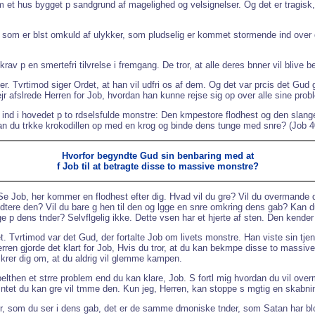
om et hus bygget p sandgrund af magelighed og velsignelser. Og det er tragisk,
som er blst omkuld af ulykker, som pludselig er kommet stormende ind over dem. D
 krav p en smertefri tilvrelse i fremgang. De tror, at alle deres bnner vil blive
elser. Tvrtimod siger Ordet, at han vil udfri os af dem. Og det var prcis det Gud
jr afslrede Herren for Job, hvordan han kunne rejse sig op over alle sine prob
ige ind i hovedet p to rdselsfulde monstre: Den kmpestore flodhest og den slan
Kan du trkke krokodillen op med en krog og binde dens tunge med snre? (Job 4
Hvorfor begyndte Gud sin benbaring med at
f Job til at betragte disse to massive monstre?
: Se Job, her kommer en flodhest efter dig. Hvad vil du gre? Vil du overmande
hndtere den? Vil du bare g hen til den og lgge en snre omkring dens gab? Kan
ge p dens tnder? Selvflgelig ikke. Dette vsen har et hjerte af sten. Den kender 
t. Tvrtimod var det Gud, der fortalte Job om livets monstre. Han viste sin tjene
ren gjorde det klart for Job, Hvis du tror, at du kan bekmpe disse to massive
sikrer dig om, at du aldrig vil glemme kampen.
elthen et strre problem end du kan klare, Job. S fortl mig hvordan du vil over
tet du kan gre vil tmme den. Kun jeg, Herren, kan stoppe s mgtig en skabni
r, som du ser i dens gab, det er de samme dmoniske tnder, som Satan har bl