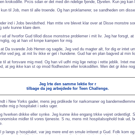
 en krokodille. Prcis sdan er det med din ndelige fjende, Djvelen. Kun jeg k
kun til Job, men til alle troende. Og han proklamerer, se sandheden om disse m
 finder ind i Jobs bevidsthed. Han mtte vre blevet klar over at Disse monstre 
ig selv kunne klare dem.
de ud af hvorfor Gud tillod disse monstrse problemer i mit liv. Jeg har forsgt
mgtig, og at han vil kmpe kampen for mig.
 at Da svarede Job Herren og sagde, Jeg ved du magter alt, for dig er intet um
rfor ved jeg, at mit liv ikke er get i hundene. Gud har en plan bagved al min li
til at forsvare mig med. Og han vil udfri mig lige netop i rette jeblik. Intet m
ed, at jeg ikke kan st op imod flodhesten eller krokodillen. Men det gr ikke noge
Jeg lrte den samme lektie for r
tilbage da jeg arbejdede for Teen Challenge.
g rundt i New Yorks gader, mens jeg prdikede for narkomaner og bandemedlemmer
ndte mig p hospitalet i seks uger.
 jeg hverken drikke eller synke. Jeg kunne ikke engang trkke vejret ordentligt
onomiske midler til vores tjeneste. S nu, mens mit hospitalsophold trak ud, be
e.
l p langs p hospitalet, var jeg mere end en smule irriteret p Gud. Folk kom og