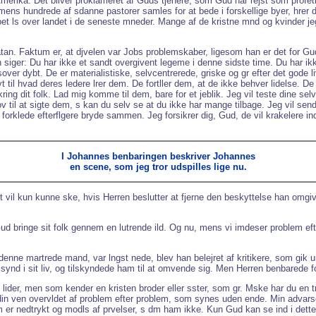
Amerika. Det bliver proklameret af Guds tjenere, som Gud har rejst som profeti
ens hundrede af sdanne pastorer samles for at bede i forskellige byer, hrer 
uppet ls over landet i de seneste mneder. Mange af de kristne mnd og kvinder je
tan. Faktum er, at djvelen var Jobs problemskaber, ligesom han er det for Gud
siger: Du har ikke et sandt overgivent legeme i denne sidste time. Du har ikk
sover dybt. De er materialistiske, selvcentrerede, griske og gr efter det gode l
t til hvad deres ledere lrer dem. De fortller dem, at de ikke behver lidelse. D
ng dit folk. Lad mig komme til dem, bare for et jeblik. Jeg vil teste dine selv
v til at sigte dem, s kan du selv se at du ikke har mange tilbage. Jeg vil send
orklede efterflgere bryde sammen. Jeg forsikrer dig, Gud, de vil krakelere inde
I Johannes benbaringen beskriver Johannes
en scene, som jeg tror udspilles lige nu.
t vil kun kunne ske, hvis Herren beslutter at fjerne den beskyttelse han omgive
Gud bringe sit folk gennem en lutrende ild. Og nu, mens vi imdeser problem efte
denne martrede mand, var lngst nede, blev han belejret af kritikere, som gik u
 synd i sit liv, og tilskyndede ham til at omvende sig. Men Herren benbarede f
e lider, men som kender en kristen broder eller sster, som gr. Mske har du en t
 din ven overvldet af problem efter problem, som synes uden ende. Min advarsel
som er nedtrykt og modls af prvelser, s dm ham ikke. Kun Gud kan se ind i de