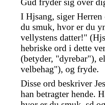
Gud fryder sig over di
I Hjsang, siger Herren 
du smuk, hvor er du yn
vellystens datter!" (Hj
hebriske ord i dette ve
(betyder, "dyrebar"), e
velbehag"), og fryde.
Disse ord beskriver Je
han betragter hende. H
hvor er du smuk, sd og