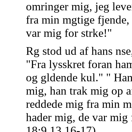
omringer mig, jeg leve
fra min mgtige fjende,
var mig for strke!"
Rg stod ud af hans nse
"Fra lysskret foran h
og gldende kul." " Han
mig, han trak mig op a
reddede mig fra min m
hader mig, de var mig 
18:9,13,16-17).