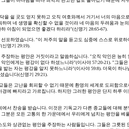
 그들이 하나님을 떠나 죄악의 완고한 길로 돌아갔기 때문에 저
바닥을 쉴 곳도 얻지 못하고 오직 여호와께서 거기서 너의 마음으
워하며 네 생명을 확신할 수 없을 것이라 네 마음의 두려움과 눈
아침이 되었으면 좋겠다 하리라"(신명기 28:65-67).
선포하였습니다. "이 저주의 말을 듣고도 심중에 스스로 위로하
기 29:19).
주장하는 평안은 거짓이라고 말씀하십니다. "오직 악인은 능히 
인에게는 평강이 없다 하셨느니라"(이사야 57:20-21). "그들
 밟는 자는 평강을 알지 못하느니라"(이사야 59:8). 더욱이 
니다(신명기 29:21).
이교들은 고난을 회피할 수 없기 때문에 환영의 세계로 도피함으
아경에 빠지라고 가르칩니다. 하지만 그러한 평안은 단지 하루 
회에서 찬송을 받습니다. 이것은 기독교가 다른 종교들에 대해 
 그분은 모든 고통의 한 가운데에서 우리에게 넘치는 평안을 베
리스도와 상관없는 평안을 주장하는 사람들입니다. 그들은 그릇된