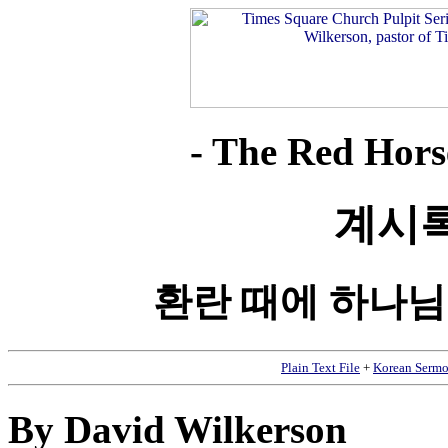
- The Red Horse
계시
환란 때에 하나님
Plain Text File
+
Korean Sermo
By David Wilkerson