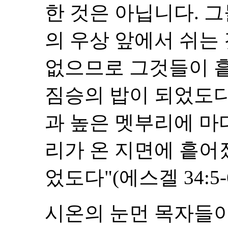
한 것은 아닙니다. 그
의 우상 앞에서 쉬는
없으므로 그것들이 
짐승의 밥이 되었도다
과 높은 멧부리에 마
리가 온 지면에 흩어
었도다"(에스겔 34:5-6
시온의 눈먼 목자들이