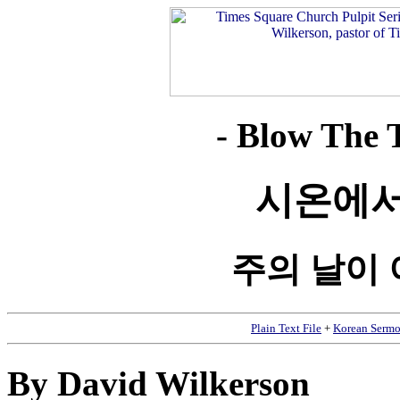
- Blow The 
시온에서
주의 날이
Plain Text File
+
Korean Sermo
By David Wilkerson