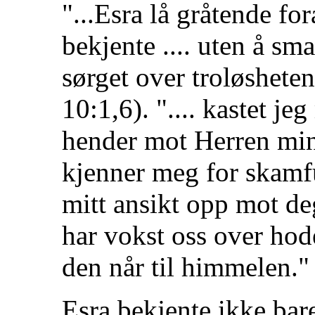
"...Esra lå gråtende f
bekjente .... uten å sm
sørget over troløshete
10:1,6). ".... kastet j
hender mot Herren mi
kjenner meg for skamf
mitt ansikt opp mot d
har vokst oss over hode
den når til himmelen." 
Esra bekjente ikke bar