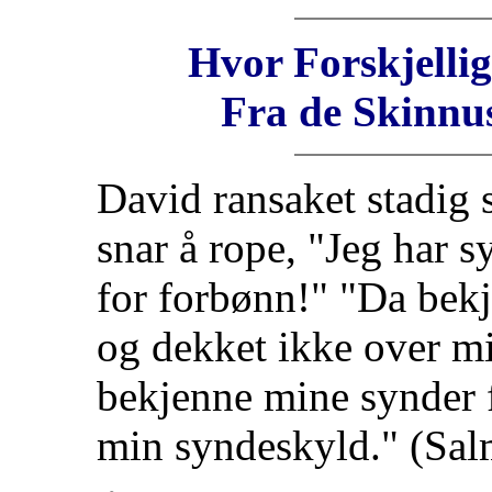
Hvor Forskjelli
Fra de Skinnus
David ransaket stadig s
snar å rope, "Jeg har s
for forbønn!" "Da bekj
og dekket ikke over min
bekjenne mine synder f
min syndeskyld." (Sal