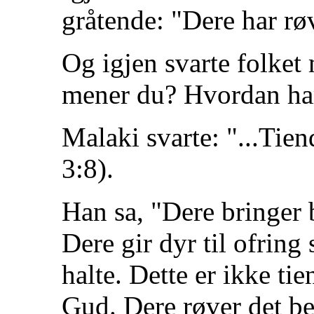
gråtende: "Dere har rø
Og igjen svarte folket
mener du? Hvordan har
Malaki svarte: "...Tie
3:8).
Han sa, "Dere bringer b
Dere gir dyr til ofrin
halte. Dette er ikke ti
Gud. Dere røver det be