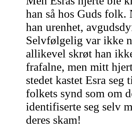
Men Esras hjerte ble k
han så hos Guds folk. 
han urenhet, avgudsdyr
Selvfølgelig var ikke 
allikevel skrøt han ikk
frafalne, men mitt hjer
stedet kastet Esra seg t
folkets synd som om d
identifiserte seg selv 
deres skam!