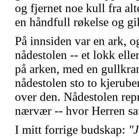
og fjernet noe kull fra alt
en håndfull røkelse og gik
På innsiden var en ark, o
nådestolen -- et lokk ell
på arken, med en gullkra
nådestolen sto to kjerube
over den. Nådestolen rep
nærvær -- hvor Herren sat
I mitt forrige budskap:
"J