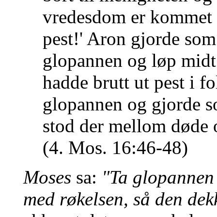
vredesdom er kommet fr
pest!' Aron gjorde so
glopannen og løp midt
hadde brutt ut pest i f
glopannen og gjorde s
stod der mellom døde o
(4. Mos. 16:46-48)
Moses
sa:
"Ta glopannen 
med røkelsen, så den dekk