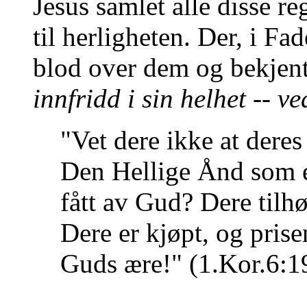
Jesus samlet alle disse 
til herligheten. Der, i Fa
blod over dem og bekjen
innfridd i sin helhet -- v
"Vet dere ikke at deres
Den Hellige Ånd som e
fått av Gud? Dere tilhø
Dere er kjøpt, og prise
Guds ære!" (1.Kor.6:1