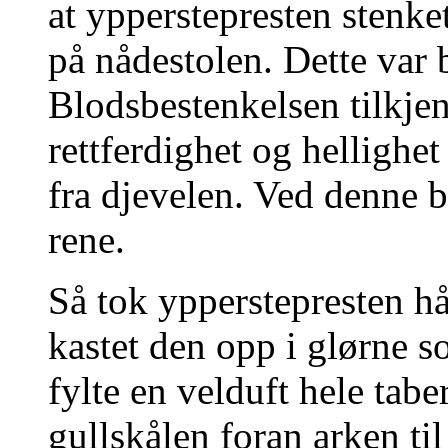
at ypperstepresten stenket
på nådestolen. Dette var b
Blodsbestenkelsen tilkje
rettferdighet og hellighet
fra djevelen. Ved denne b
rene.
Så tok ypperstepresten h
kastet den opp i glørne s
fylte en velduft hele tabe
gullskålen foran arken til