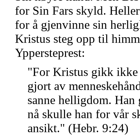
for Sin Fars skyld. Helle
for å gjenvinne sin herligh
Kristus steg opp til him
Yppersteprest:
"For Kristus gikk ikke
gjort av menneskehånd 
sanne helligdom. Han 
nå skulle han for vår s
ansikt." (Hebr. 9:24)