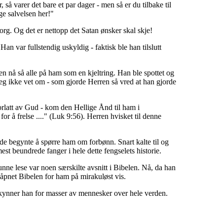
å varer det bare et par dager - men så er du tilbake til
ge salvelsen her!"
sorg. Og det er nettopp det Satan ønsker skal skje!
an var fullstendig uskyldig - faktisk ble han tilslutt
n nå så alle på ham som en kjeltring. Han ble spottet og
jeg ikke vet om - som gjorde Herren så vred at han gjorde
 forlatt av Gud - kom den Hellige Ånd til ham i
 å frelse ...." (Luk 9:56). Herren hvisket til denne
de begynte å spørre ham om forbønn. Snart kalte til og
st beundrede fanger i hele dette fengselets historie.
unne lese var noen særskilte avsnitt i Bibelen. Nå, da han
 åpnet Bibelen for ham på mirakuløst vis.
orkynner han for masser av mennesker over hele verden.