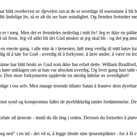
 blitt overbevist av djevelen om at de er uverdige til noensinne å bli 
itt åndelige liv, så er alt du ser bare ustadighet. Og fienden fortsetter 
r i meg. Men det er fremdeles nederlag i mitt liv! Jeg er ikke en pålite
 nå frem. Jeg vil aldri bli det Gud ønsker at jeg skal bli - og det jeg øns
 eneste gang, i alle min år i tjenesten, følt meg verdig til mitt høye ka
g til å tale for Gud - uverdig til å forkynne, å lære andre, å være en led
inne har blitt brukt av Gud som ikke har erfart dette. William Bradford,
e å høre anklagen om at han var absolutt uverdig. Og hver gang han talte
er. Den store forkynneren opplevde en utrolig følelse av uverdighet!
 verdige i oss selv. Men mange troende tillater Satan å frarøve dem dyreb
e mot synd og kompromiss faller de øyeblikkelig under fordømmelse. De 
late all tjeneste - inntil du får ting i orden. Dersom du fortsetter å pr
ned" i en tid - det vil si, å legge tilside sine tjenesteplikter - for å få