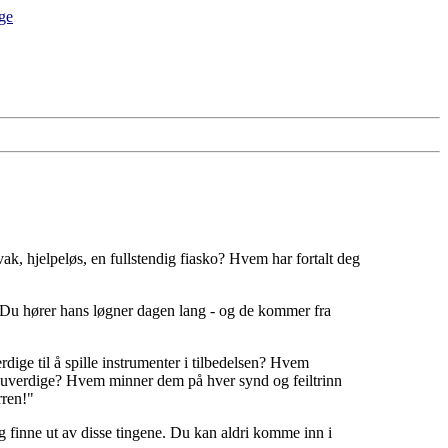
ak, hjelpeløs, en fullstendig fiasko? Hvem har fortalt deg
. Du hører hans løgner dagen lang - og de kommer fra
dige til å spille instrumenter i tilbedelsen? Hvem
 er uverdige? Hvem minner dem på hver synd og feiltrinn
rren!"
g finne ut av disse tingene. Du kan aldri komme inn i