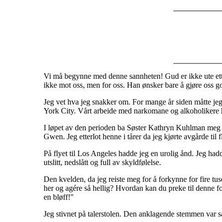
Vi må begynne med denne sannheten! Gud er ikke ute etter å
ikke mot oss, men for oss. Han ønsker bare å gjøre oss g
Jeg vet hva jeg snakker om. For mange år siden måtte jeg 
York City. Vårt arbeide med narkomane og alkoholikere hol
I løpet av den perioden ba Søster Kathryn Kuhlman meg o
Gwen. Jeg etterlot henne i tårer da jeg kjørte avgårde til f
På flyet til Los Angeles hadde jeg en urolig ånd. Jeg hadd
utslitt, nedslått og full av skyldfølelse.
Den kvelden, da jeg reiste meg for å forkynne for fire tu
her og agére så hellig? Hvordan kan du preke til denne f
en bløff!"
Jeg stivnet på talerstolen. Den anklagende stemmen var så 