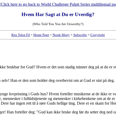
Hvem Har Sagt at Du er Uverdig?
(Who Told You You Are Unworthy?)
Ren Tekst Fil
+
Home Page
+
Norsk Meny
+
Subscribe
+
Copyright
g, ikke brukbar for Gud? Hvem er det som stadig minner deg på at du er sv
en selv! Han er den som holder deg overbevist om at Gud er sint på deg
ynge lovprisning i Guds hus? Hvem forteller musikerne at de ikke er ver
llige, mennesker i fulltidstjeneste og mennesker i kirkebenkene om at de
Dere har ingen rett til å røre Guds hellige ting. Dere er en skam for He
er! Han forteller deg: "Gud kan ikke bruke deg før du setter deg ned o