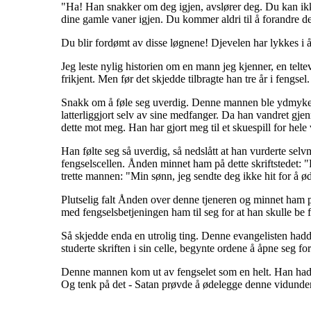
"Ha! Han snakker om deg igjen, avslører deg. Du kan ikke 
dine gamle vaner igjen. Du kommer aldri til å forandre d
Du blir fordømt av disse løgnene! Djevelen har lykkes i å 
Jeg leste nylig historien om en mann jeg kjenner, en telte
frikjent. Men før det skjedde tilbragte han tre år i fengsel.
Snakk om å føle seg uverdig. Denne mannen ble ydmyket. H
latterliggjort selv av sine medfanger. Da han vandret gje
dette mot meg. Han har gjort meg til et skuespill for hele
Han følte seg så uverdig, så nedslått at han vurderte selv
fengselscellen. Ånden minnet ham på dette skriftstedet: 
trette mannen: "Min sønn, jeg sendte deg ikke hit for å ød
Plutselig falt Ånden over denne tjeneren og minnet ham p
med fengselsbetjeningen ham til seg for at han skulle be 
Så skjedde enda en utrolig ting. Denne evangelisten hadde 
studerte skriften i sin celle, begynte ordene å åpne seg 
Denne mannen kom ut av fengselet som en helt. Han hadde 
Og tenk på det - Satan prøvde å ødelegge denne vidunderl