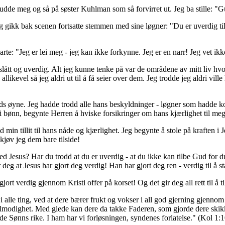
nudde meg og så på søster Kuhlman som så forvirret ut. Jeg ba stille: "
jeg gikk bak scenen fortsatte stemmen med sine løgner: "Du er uverdig til 
e: "Jeg er lei meg - jeg kan ikke forkynne. Jeg er en narr! Jeg vet ikke
lått og uverdig. Alt jeg kunne tenke på var de områdene av mitt liv hvor 
likevel så jeg aldri ut til å få seier over dem. Jeg trodde jeg aldri ville
uds øyne. Jeg hadde trodd alle hans beskyldninger - løgner som hadde k
i bønn, begynte Herren å hviske forsikringer om hans kjærlighet til meg 
 min tillit til hans nåde og kjærlighet. Jeg begynte å stole på kraften i 
jøv jeg dem bare tilside!
ed Jesus? Har du trodd at du er uverdig - at du ikke kan tilbe Gud for du
 deg at Jesus har gjort deg verdig! Han har gjort deg ren - verdig til å s
jort verdig gjennom Kristi offer på korset! Og det gir deg all rett til å t
i alle ting, ved at dere bærer frukt og vokser i all god gjerning gjenno
ålmodighet. Med glede kan dere da takke Faderen, som gjorde dere skikket 
ede Sønns rike. I ham har vi forløsningen, syndenes forlatelse." (Kol 1:1