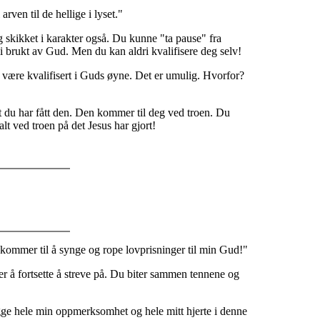
arven til de hellige i lyset."
eg skikket i karakter også. Du kunne "ta pause" fra
 bli brukt av Gud. Men du kan aldri kvalifisere deg selv!
ke være kvalifisert i Guds øyne. Det er umulig. Hvorfor?
t du har fått den. Den kommer til deg ved troen. Du
 alt ved troen på det Jesus har gjort!
g kommer til å synge og rope lovprisninger til min Gud!"
r å fortsette å streve på. Du biter sammen tennene og
 legge hele min oppmerksomhet og hele mitt hjerte i denne