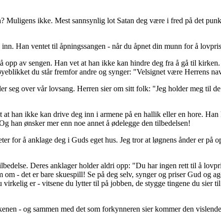
 Muligens ikke. Mest sannsynlig lot Satan deg være i fred på det punk
 inn. Han ventet til åpningssangen - når du åpnet din munn for å lovpri
å opp av sengen. Han vet at han ikke kan hindre deg fra å gå til kirken. 
t øyeblikket du står fremfor andre og synger: "Velsignet være Herrens 
r seg over vår lovsang. Herren sier om sitt folk: "Jeg holder meg til de 
t at han ikke kan drive deg inn i armene på en hallik eller en hore. Han k
d. Og han ønsker mer enn noe annet å ødelegge den tilbedelsen!
eter for å anklage deg i Guds eget hus. Jeg tror at løgnens ånder er på
lbedelse. Deres anklager holder aldri opp: "Du har ingen rett til å lovpr
som om - det er bare skuespill! Se på deg selv, synger og priser Gud og a
irkelig er - vitsene du lytter til på jobben, de stygge tingene du sier til
rekenen - og sammen med det som forkynneren sier kommer den vislende