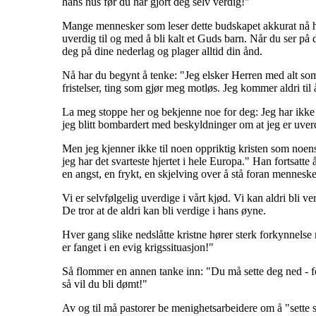
hans hus før du har gjort deg selv verdig!"
Mange mennesker som leser dette budskapet akkurat nå har
uverdig til og med å bli kalt et Guds barn. Når du ser på d
deg på dine nederlag og plager alltid din ånd.
Nå har du begynt å tenke: "Jeg elsker Herren med alt som e
fristelser, ting som gjør meg motløs. Jeg kommer aldri til å
La meg stoppe her og bekjenne noe for deg: Jeg har ikke en
jeg blitt bombardert med beskyldninger om at jeg er uverdi
Men jeg kjenner ikke til noen oppriktig kristen som noens
jeg har det svarteste hjertet i hele Europa." Han fortsatt
en angst, en frykt, en skjelving over å stå foran mennesk
Vi er selvfølgelig uverdige i vårt kjød. Vi kan aldri bli
De tror at de aldri kan bli verdige i hans øyne.
Hver gang slike nedslåtte kristne hører sterk forkynnels
er fanget i en evig krigssituasjon!"
Så flommer en annen tanke inn: "Du må sette deg ned - for
så vil du bli dømt!"
Av og til må pastorer be menighetsarbeidere om å "sette seg 