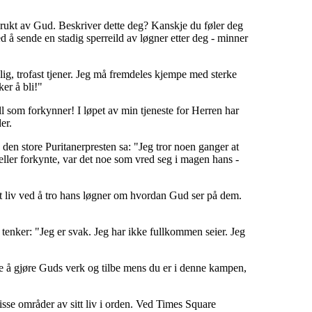
brukt av Gud. Beskriver dette deg? Kanskje du føler deg
med å sende en stadig sperreild av løgner etter deg - minner
lig, trofast tjener. Jeg må fremdeles kjempe med sterke
ker å bli!"
ll som forkynner! I løpet av min tjeneste for Herren har
er.
 den store Puritanerpresten sa: "Jeg tror noen ganger at
 eller forkynte, var det noe som vred seg i magen hans -
art liv ved å tro hans løgner om hvordan Gud ser på dem.
tenker: "Jeg er svak. Jeg har ikke fullkommen seier. Jeg
øve å gjøre Guds verk og tilbe mens du er i denne kampen,
 visse områder av sitt liv i orden. Ved Times Square