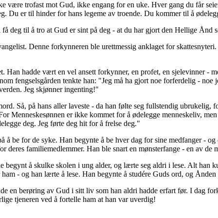
være trofast mot Gud, ikke engang for en uke. Hver gang du får seier, s
eg. Du er til hinder for hans legeme av troende. Du kommer til å ødeleg
få deg til å tro at Gud er sint på deg - at du har gjort den Hellige Ånd 
vangelist. Denne forkynneren ble urettmessig anklaget for skattesnyteri. H
an hadde vært en vel ansett forkynner, en profet, en sjelevinner - me
nnom fengselsgården tenkte han: "Jeg må ha gjort noe forferdelig - noe 
 verden. Jeg skjønner ingenting!"
mord. Så, på hans aller laveste - da han følte seg fullstendig ubrukelig,
"For Menneskesønnen er ikke kommet for å ødelegge menneskeliv, men for
elegge deg. Jeg førte deg hit for å frelse deg."
å å be for de syke. Han begynte å be hver dag for sine medfanger - og 
for deres familiemedlemmer. Han ble snart en mønsterfange - en av de me
begynt å skulke skolen i ung alder, og lærte seg aldri i lese. Alt han k
for ham - og han lærte å lese. Han begynte å studére Guds ord, og Ånden
en berøring av Gud i sitt liv som han aldri hadde erfart før. I dag f
ige tjeneren ved å fortelle ham at han var uverdig!