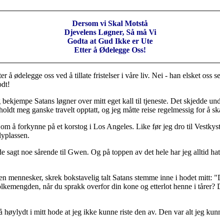
Dersom vi Skal Motstå
Djevelens Løgner, Så må Vi
Godta at Gud Ikke er Ute
Etter å Ødelegge Oss!
 ødelegge oss ved å tillate fristelser i våre liv. Nei - han elsket oss 
odt!
bekjempe Satans løgner over mitt eget kall til tjeneste. Det skjedde un
dt meg ganske travelt opptatt, og jeg måtte reise regelmessig for å skaf
m å forkynne på et korstog i Los Angeles. Like før jeg dro til Vestkys
lyplassen.
e sagt noe sårende til Gwen. Og på toppen av det hele har jeg alltid hate
sen mennesker, skrek bokstavelig talt Satans stemme inne i hodet mitt: 
olkemengden, når du sprakk overfor din kone og etterlot henne i tårer?
høylydt i mitt hode at jeg ikke kunne riste den av. Den var alt jeg kunn