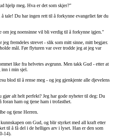
Gud hjelp meg. Hva er det som skjer?"
å tale! Du har ingen rett til å forkynne evangeliet før du
 om jeg noensinne vil bli verdig til å forkynne igjen."
jeg fremdeles strevet - slik som mitt sinne, mitt begjær.
 holde mål. Før flyturen var over trodde jeg at jeg var
ommet like fra helvetes avgrunn. Men takk Gud - etter at
inn i min sjel.
Jesu blod til å rense meg - og jeg gjenkjente alle djevelens
 gjør alt helt perfekt? Jeg har gode nyheter til deg: Du
tå foran ham og tjene ham i trofasthet.
ilbe og tjene Herren.
m kunnskapen om Gud, og blir styrket med all kraft etter
til å få del i de helliges arv i lyset. Han er den som
0-14).