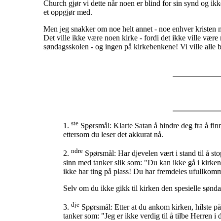
Church gjør vi dette når noen er blind for sin synd og ikk
et oppgjør med.
Men jeg snakker om noe helt annet - noe enhver kristen må 
Det ville ikke være noen kirke - fordi det ikke ville være 
søndagsskolen - og ingen på kirkebenkene! Vi ville alle bl
ste
1.
Spørsmål: Klarte Satan å hindre deg fra å fin
ettersom du leser det akkurat nå.
ndre
2.
Spørsmål: Har djevelen vært i stand til å st
sinn med tanker slik som: "Du kan ikke gå i kirken 
ikke har ting på plass! Du har fremdeles ufullkommen
Selv om du ikke gikk til kirken den spesielle søndag
dje
3.
Spørsmål: Etter at du ankom kirken, hilste på
tanker som: "Jeg er ikke verdig til å tilbe Herren 