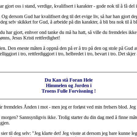
gjort oss i stand, verdige, kvalifisert i karakter - gode nok til å få del i 
v! Og dersom Gud har kvalifisert deg til det evige liv, så har han gjort d
re deg selv skikket for Gud, å arbeide på din karakter, å bli bra nok til å
ng du har gjort, enhver ond tanke du må ha hatt, så ville du fremdeles ik
ønns, Jesus Kristi rettferdighet!
 den. Den eneste måten å oppnå den på er å tro på den og stole på Gud a
iggjort i tro, rettferdiggjort i tro, helbredet i tro, bevart i tro. Det skjer
Du Kan stå Foran Hele
Himmelen og Jorden i
Troens Fulle Forvissning !
år fremdeles Ånden i mot - men jeg er forløst ved min frelsers blod. Je
 morgen? Sannsynligvis ikke. Trolig starter du din dag med å finne måte
igjen.
u sier til deg selv: "Jeg klarte det! Jeg visste at dersom jeg bare kunne