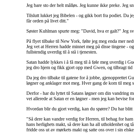
Jeg bare sto der helt målløs. Jeg kunne ikke preke. Jeg s
Tilslutt lukket jeg Bibelen - og gikk bort fra podiet. Da 
får orden på livet ditt."
Søster Kuhlman spurte meg: "David, hva er galt?" Jeg svart
På flyet tilbake til New York, følte jeg meg enda mer neds
Jeg vet at Herren hadde minnet meg på disse tingene - og al
fullstendig uverdig til å stå i tjenesten.
Satan hadde lykkes i å få meg til å føle meg uverdig i G
jeg dro hjem og fikk gjort opp med Gwen, og tilbragt tid 
Da jeg dro tilbake til gatene for å jobbe, gjenopprettet Gud
løgner og anklager mot meg. Hver gang de kom til meg sk
Derfor - har du lyttet til Satans løgner om din vandring m
vet allerede at Satan er en løgner - men jeg kan bevise for
Hvordan blir du gjort verdig, kan du spørre? Du har blitt g
"Så dere kan vandre verdig for Herren, til behag for ham 
hans herlighets makt, så dere kan ha all utholdenhet og t
fridde oss ut av mørkets makt og satte oss over i sin elsk