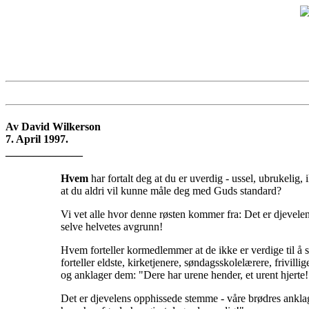
Av David Wilkerson
7. April 1997.
______________
Hvem
har fortalt deg at du er uverdig - ussel, ubrukeli
at du aldri vil kunne måle deg med Guds standard?
Vi vet alle hvor denne røsten kommer fra: Det er djevel
selve helvetes avgrunn!
Hvem forteller kormedlemmer at de ikke er verdige til å s
forteller eldste, kirketjenere, søndagsskolelærere, frivi
og anklager dem: "Dere har urene hender, et urent hjerte! 
Det er djevelens opphissede stemme - våre brødres anklag