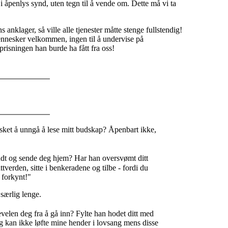
 i åpenlys synd, uten tegn til å vende om. Dette må vi ta
anklager, så ville alle tjenester måtte stenge fullstendig!
e mennesker velkommen, ingen til å undervise på
prisningen han burde ha fått fra oss!
sket å unngå å lese mitt budskap? Åpenbart ikke,
rundt og sende deg hjem? Har han oversvømt ditt
tverden, sitte i benkeradene og tilbe - fordi du
t forkynt!"
 særlig lenge.
evelen deg fra å gå inn? Fylte han hodet ditt med
eg kan ikke løfte mine hender i lovsang mens disse