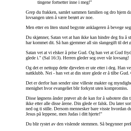
tingene fortsetter inne i meg!"
Grep du frakken, samlet sammen familien og dro hjem da?
lovsangen uten å være berørt av noe.
Men etter en liten stund begynte anklageren å bevege seg
Du skjønner, Satan vet at han ikke kan hindre deg fra å st
har kommet dit. Så han gjemmer all sin slangegift til de
Satan vet at vi elsker å prise Gud. Og han vet at Gud fryde
glede i." (Sal 16:3). Herren gleder seg over vår lovsang!
Og det er nettopp dette djevelen er ute etter i deg. Han ve
nattklubb. Nei - han vet at din store glede er å tilbe Gu
Det er derfor han sender sine villeste makter og myndigh
menighet hvor evangeliet blir forkynt uten kompromiss.
Disse løgnens ånder prøver alt de kan for å sabotere din ti
ikke etter alle disse årene. Din glede er falsk. Du later 
ned og ti stille. Dersom mennesker bare visste hvordan du v
Jesus på leppene, men Judas i ditt hjerte!"
Du blir rystet av den vislende stemmen. Så begynner p