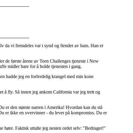
selv da vi fremdeles var i synd og fiender av ham. Han er
der de første årene av Teen Challenges tjeneste i New
fe midler bare for å holde tjenesten i gang.
ten hadde jeg en forferdelig krangel med min kone
t å fly. Så innen jeg ankom California var jeg trett og
"Du er den største narren i Amerika! Hvordan kan du stå
 Du er ikke en overvinner - du lever på kompromiss. Du er
e høre. Faktisk uttalte jeg nesten ordet selv: "Bedrager!"