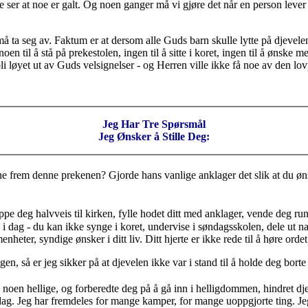
e ser at noe er galt. Og noen ganger må vi gjøre det når en person lever
ta seg av. Faktum er at dersom alle Guds barn skulle lytte på djevelens 
noen til å stå på prekestolen, ingen til å sitte i koret, ingen til å ønsk
i løyet ut av Guds velsignelser - og Herren ville ikke få noe av den lov
Jeg Har Tre Spørsmål
Jeg Ønsker å Stille Deg:
ne frem denne prekenen? Gjorde hans vanlige anklager det slik at du øn
oppe deg halvveis til kirken, fylle hodet ditt med anklager, vende deg 
i dag - du kan ikke synge i koret, undervise i søndagsskolen, dele ut nat
heter, syndige ønsker i ditt liv. Ditt hjerte er ikke rede til å høre orde
en, så er jeg sikker på at djevelen ikke var i stand til å holde deg borte
 noen hellige, og forberedte deg på å gå inn i helligdommen, hindret dj
i dag. Jeg har fremdeles for mange kamper, for mange uoppgjorte ting. J