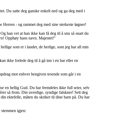
tet. Du satte deg ganske enkelt ned og ga deg med i
se Herren - og rammet deg med sine sterkeste løgner!
Og han vet at han ikke kan få deg til å snu så snart du
navn! Opphøy hans navn. Majestet!"
hellige som er i landet, de herlige, som jeg har all min
an ikke forlede deg til å gå inn i en bar eller en
 oppdrag mot enhver hengiven troende som går i en
ise en hellig Gud. Du har fremdeles ikke full seier, selv
gérer så from. Din uverdige, syndige falskner! Sett deg
 din ektefelle, måten du skriker til dine barn på. Du har
 stemmen igjen: