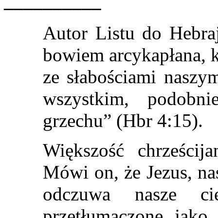
__________
Autor Listu do Hebr
bowiem arcykapłana, k
ze słabościami naszy
wszystkim, podobn
grzechu” (Hbr 4:15).
Większość chrześcij
Mówi on, że Jezus, na
odczuwa nasze cie
przetłumaczone jako 