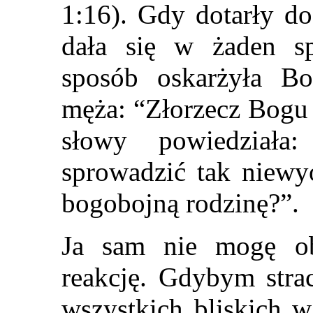
1:16). Gdy dotarły do 
dała się w żaden s
sposób oskarżyła Bo
męża: “Złorzecz Bogu 
słowy powiedziała
sprowadzić tak niewyo
bogobojną rodzinę?”.
Ja sam nie mogę ob
reakcję. Gdybym strac
wszystkich bliskich w