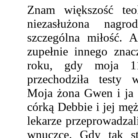
Znam większość teolo
niezasłużona nagr
szczególna miłość. A
zupełnie innego znac
roku, gdy moja 11
przechodziła testy
Moja żona Gwen i ja 
córką Debbie i jej mę
lekarze przeprowadzali
wnuczce. Gdy tak s