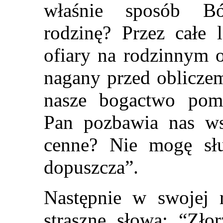
właśnie sposób Bó
rodzinę? Przez całe l
ofiary na rodzinnym o
nagany przed oblicze
nasze bogactwo pom
Pan pozbawia nas wsz
cenne? Nie mogę sł
dopuszcza”.
Następnie w swojej 
straszne słowa: “Zło