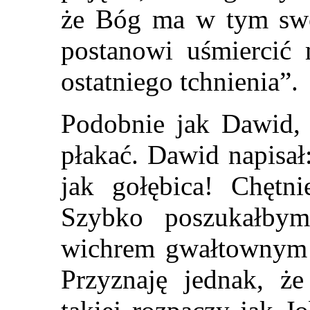
że Bóg ma w tym swój
postanowi uśmiercić
ostatniego tchnienia”.
Podobnie jak Dawid, 
płakać. Dawid napisał
jak gołębica! Chętni
Szybko poszukałbym
wichrem gwałtownym i
Przyznaję jednak, ż