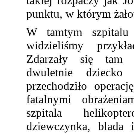
takiej rozpaczy jak J
punktu, w którym żało
W tamtym szpitalu
widzieliśmy przyk
Zdarzały się tam t
dwuletnie dziecko
przechodziło operac
fatalnymi obrażenia
szpitala helikopt
dziewczynka, blada i