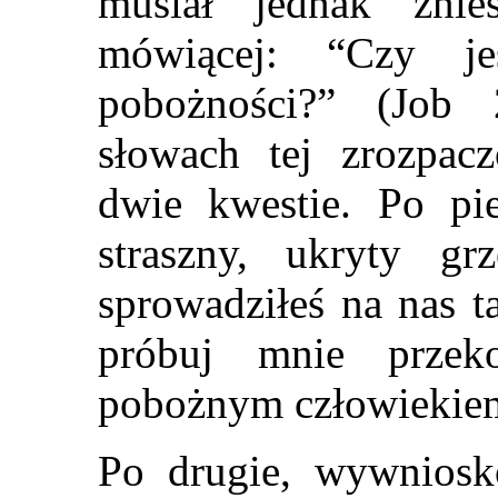
musiał jednak zni
mówiącej: “Czy je
pobożności?” (Job 
słowach tej zrozpacz
dwie kwestie. Po pie
straszny, ukryty gr
sprowadziłeś na nas 
próbuj mnie przek
pobożnym człowiekie
Po drugie, wywniosk