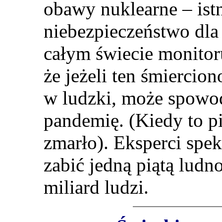
obawy nuklearne – istn
niebezpieczeństwo dla
całym świecie monitoru
że jeżeli ten śmiercion
w ludzki, może spow
pandemię. (Kiedy to pi
zmarło). Eksperci spek
zabić jedną piątą ludn
miliard ludzi.