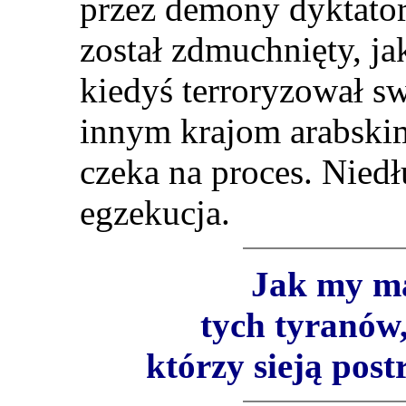
przez demony dyktator
został zdmuchnięty, ja
kiedyś terroryzował sw
innym krajom arabskim,
czeka na proces. Nied
egzekucja.
Jak my m
tych tyranów
którzy sieją post