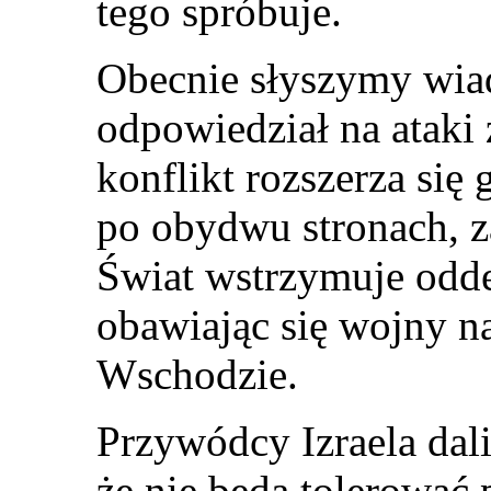
tego spróbuje.
Obecnie słyszymy wiad
odpowiedział na ataki 
konflikt rozszerza się
po obydwu stronach, za
Świat wstrzymuje odde
obawiając się wojny na
Wschodzie.
Przywódcy Izraela dal
że nie będą tolerować