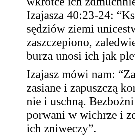
wkrótce ich zdmuchni
Izajasza 40:23-24: “K
sędziów ziemi unicestw
zaszczepiono, zaledwie
burza unosi ich jak pl
Izajasz mówi nam: “Za
zasiane i zapuszczą k
nie i uschną. Bezbożni
porwani w wichrze i z
ich zniweczy”.