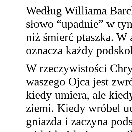
Według Williama Barcl
słowo “upadnie” w tym
niż śmierć ptaszka. W
oznacza każdy podsko
W rzeczywistości Chr
waszego Ojca jest zwr
kiedy umiera, ale kied
ziemi. Kiedy wróbel uc
gniazda i zaczyna pod