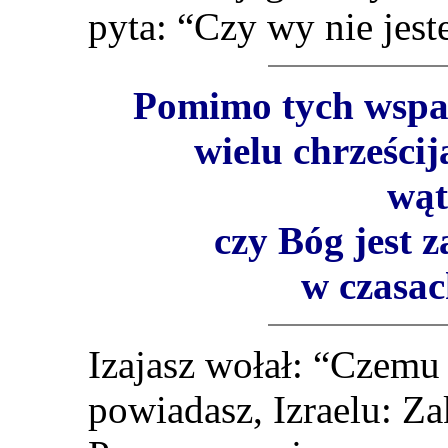
pyta: “Czy wy nie jest
Pomimo tych wspan
wielu chrześcij
wąt
czy Bóg jest 
w czasac
Izajasz wołał: “Czemu
powiadasz, Izraelu: Za