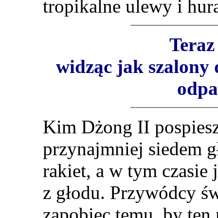
tropikalne ulewy i hur
Teraz
widząc jak szalony 
odpal
Kim Dżong II pospiesz
przynajmniej siedem g
rakiet, a w tym czasie
z głodu. Przywódcy św
zapobiec temu, by ten