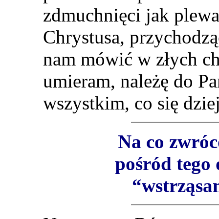
zdmuchnięci jak plew
Chrystusa, przychodz
nam mówić w złych chw
umieram, należę do Pa
wszystkim, co się dzie
Na co zwróc
pośród tego
“wstrząsa