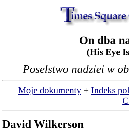
On dba na
(His Eye I
Poselstwo nadziei w o
Moje dokumenty
+
Indeks po
C
David Wilkerson