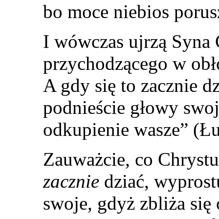
bo moce niebios porusz
I wówczas ujrzą Syna
przychodzącego w obło
A gdy się to zacznie dz
podnieście głowy swoje
odkupienie wasze” (Łu
Zauważcie, co Chrystus
zacznie
dziać, wyprostu
swoje, gdyż zbliża się