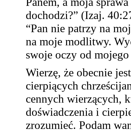
Panem, a moja sprawa
dochodzi?” (Izaj. 40:2
“Pan nie patrzy na mo
na moje modlitwy. Wyd
swoje oczy od mojego
Wierzę, że obecnie jes
cierpiących chrześcija
cennych wierzących, k
doświadczenia i cierpi
zrozumieć. Podam wa