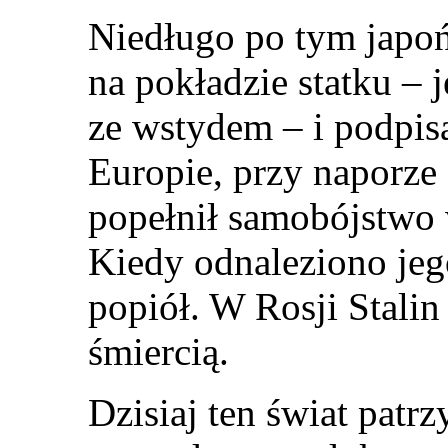
Niedługo po tym japońs
na pokładzie statku – 
ze wstydem – i podpisa
Europie, przy naporze s
popełnił samobójstwo
Kiedy odnaleziono jego
popiół. W Rosji Stali
śmiercią.
Dzisiaj ten świat patr