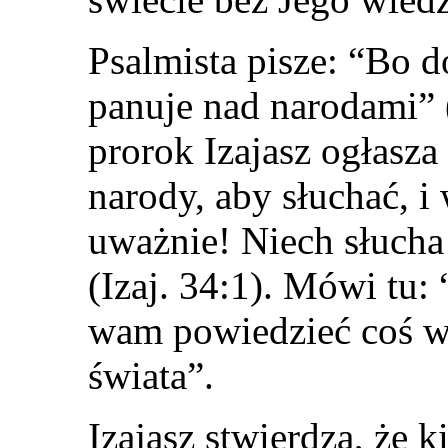
Psalmista pisze: “Bo 
panuje nad narodami”
prorok Izajasz ogłasza 
narody, aby słuchać, i 
uważnie! Niech słucha 
(Izaj. 34:1). Mówi tu:
wam powiedzieć coś w
świata”.
Izajasz stwierdza, że 