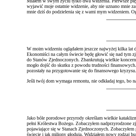
Miałem w swym życiu tylko dwa widzenia. Pierwsze piętn
wyjawić moje ostatnie widzenie, aby nie uznano mnie za 
mnie dziś do podzielenia się z wami mym widzeniem. Og
W moim widzeniu oglądałem jeszcze najwyżej kilka lat d
Ekonomiści na całym świecie będę głowić się nad tym zja
do Stanów Zjednoczonych. Zbankrutują wielkie koncerny, 
mogło dojść do skutk
u
z powodu trudności finansowych. I
pozostały na przygotowanie się do finansowego kryzysu
Jeśli twój dom wymaga remontu, nie odkładaj tego, bo n
Jako bóle porodowe przyrody określam wielkie kataklizmy
pełni Królestwa Bożego. Zobaczyłem nadprzyrodzone zjaw
pojawiające się w Stanach Zjednoczonych. Zobaczyłem 
świecie i jak miliony głodują. Widziałem nowy rodzaj bu