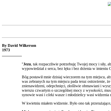
By David Wilkerson
1973
__________
''
Jezu
, tak rozpaczliwie potrzebuję Twojej mocy i siły,
wypowiedział z serca, bez lęku i bez drżenia w imieniu
Bóg postawił mnie dzisiaj wieczorem na tym miejscu, a
was zebranych na tym miejscu pada teraz ostrzeżenie, ż
znienawidzeni, odepchnięci, złośliwie obmawiani i wysz
wierszu czwartym o szczególnej mocy z wysokości, musi
synowie wasi i córki wasze i młodzieńcy was
i
widzenia 
W kwietniu miałem widzenie. Było ono tak przerażające, 