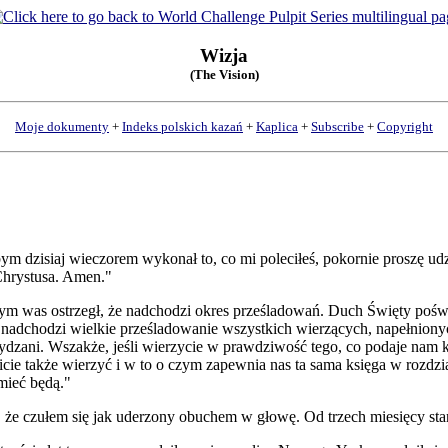
Wizja
(The Vision)
Moje dokumenty
+
Indeks polskich kazań
+
Kaplica
+
Subscribe
+
Copyright
 abym dzisiaj wieczorem wykonał to, co mi poleciłeś, pokornie proszę u
 Chrystusa. Amen."
bym was ostrzegł, że nadchodzi okres prześladowań. Duch Święty po
e nadchodzi wielkie prześladowanie wszystkich wierzących, napełnionyc
ydzani. Wszakże, jeśli wierzycie w prawdziwość tego, co podaje nam 
cie także wierzyć i w to o czym zapewnia nas ta sama księga w rozdz
mieć będą."
że czułem się jak uderzony obuchem w głowę. Od trzech miesięcy staram