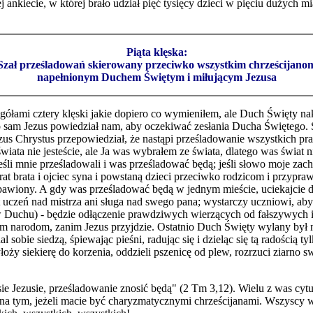
ankiecie, w której brało udział pięć tysięcy dziec
i
w pięciu dużych mia
Piąta klęska:
Szał prześladowań skierowany przeciwko wszystkim chrześcijano
napełnionym Duchem Świętym i miłującym Jezusa
ółami cztery klęski jakie dopiero co wymieniłem, ale Duch Święty nak
o sam Jezus powiedział nam, aby oczekiwać zesłan
i
a Ducha Świętego. S
zus Chrystus przepowiedział, że nastąpi prześladowanie wszystkich pr
e świata nie jesteście, ale Ja was wybrałem ze świata, dlatego was świa
eśli mnie prześladowali i was prześladować będą; jeśli słowo moje za
t brata i ojciec syna i powstaną dzieci przeciwko rodzicom i przyprawi
 zbawiony. A gdy was prześladować będą w jednym mieście, uciekajci
t uczeń nad mist
r
za ani sługa nad swego pana; wystarczy uczniowi, aby b
w Duchu) - będzie odłączenie prawdziwych wierzących od fałszywych 
 narodom, zanim Jezus przyjdzie. Ostatnio Duch Święty wylany był na
l sobie sied
z
ą, śpiewając pieśni, radując się i dzieląc się tą radością 
oży siekierę do korzenia, oddzieli pszenicę od plew, rozrzuci ziarno s
sie Jezusie, prześladowanie znosić będą" (2 Tm 3,12). Wielu z was c
a tym, jeżeli macie być charyzmatycznymi chrześcijanami. Wszyscy we