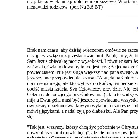
niż jakiekolwiek inne problemy młodzieżowe. W ostatniej 
nienawidzi rodziców. (por. Na 3,6 BT).
Brak nam czasu, aby dzisia
j wieczorem omówić ze szczeg
nastąpi w związku z prześladowaniami. Pamiętamy, że t
Sam Jezus obiecał tę moc z wysokości. I również sam Je
ze świat
a
, świat miłowałby to, co jest jego; że jednak z
powiedziałem. Nie jest sługa większy nad pana swego. J
jeszcze inne przepowiednie Jezusa: "A wyda na śmierć bra
dla imienia mego, ale kto wytrwa do końca, ten będzie
obejść miasta Izraela, Syn Człowieczy przyjdzie. Nie jes
Celem nadchodzącego prześladowania (jak ja to widzę 
mija a Ewangelia musi być jeszcze opowiadana wszystkim
ówczesnym zielonoświątkowym wylaniu, uczniowie nada
mówią językami, a nadal żyją po diabelsku. Ale Pan przył
się.
"Tak jest, wszyscy, którzy chcą żyć pobożnie w Chrystu
nowymi językami mówić będą", ale nie poprzestawajcie n