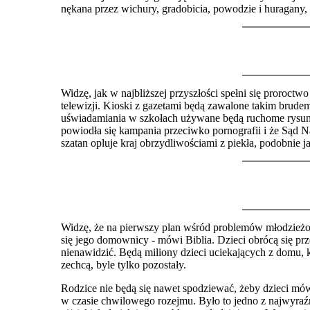
nękana przez wichury, gradobicia, powodzie i huragany, z
Widzę, jak w najbliższej przyszłości spełni się proroct
telewizji. Kioski z gazetami będą zawalone takim brud
uświadamiania w szkołach używane będą ruchome rysunki 
powiodła się kampan
i
a przeciwko pornografii i że Sąd 
szatan opluje kraj obrzydliwościami z piekła, podobnie j
Widzę, że na pierwszy plan wśród problemów młodzieżo
się jego domownicy - mówi Biblia. Dzieci obrócą się pr
nienawidzić. Będą miliony dzieci uciekających z domu, 
zechcą, byle tylko pozostały.
Rodzice nie będą się nawet spodziewać, żeby dzieci mó
w czasie chwilowego rozejmu. Było to jedno z najwyraźn