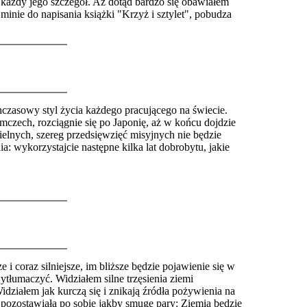
 każdy jego szczegół. Aż dotąd bardzo się obawiałem
 minie do napisan
i
a książki "Krzyż i sztylet", pobudza
hczasowy styl życia każdego pracującego na świecie.
czech, rozciągnie się po Japonię, aż w końcu dojdzie
ielnych, szereg przedsięwzięć misyjnych nie będzie
: wykorzystajcie następne kilka lat dobrobytu, jakie
i coraz silniejsze, im bliższe będzie pojawienie się w
tłumaczyć. Widziałem silne trzęsienia ziemi
ziałem jak kurczą się i znikają źródła pożywienia na
 pozostawiała po sobie jakby smugę pary: Zie
m
ia będzie