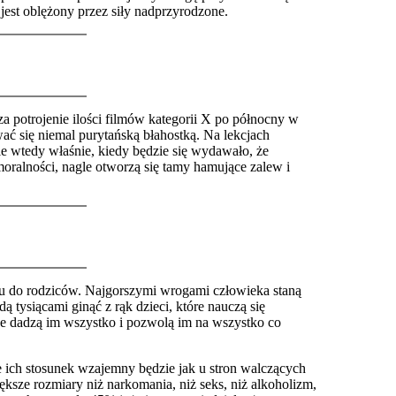
 jest oblężony przez siły nadprzyrodzone.
za potrojenie ilości filmów kategorii X po północny w
ć się niemal purytańską błahostką. Na lekcjach
e wtedy właśnie, kiedy będzie się wydawało, że
oralności, nagle otworzą się tamy hamujące zalew i
u do rodziców. Najgorszymi wrogami człowieka staną
tysiącami ginąć z rąk dzieci, które nauczą się
e dadzą im wszystko i p
o
zwolą im na wszystko co
 ich stosunek wzajemny będzie jak u stron walczących
sze rozmiary niż narkomania, niż seks, niż alkoholizm,