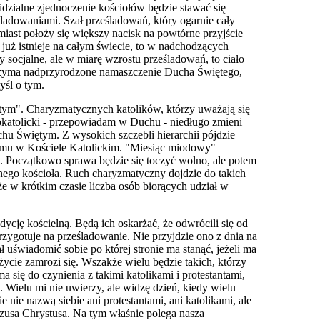
 widzialne zjednoczenie kościołów będzie stawać się
śladowa
n
iami. Szał prześladowań, który ogarnie cały
miast położy się większy nacisk na powtórne przyjście
już istnieje na całym świecie, to w nadchodzących
 socjalne, ale w miarę wzrostu prześladowań, to ciało
trzyma nadprzyrodzone namaszczenie Ducha Świętego,
yśl o tym.
tym". Charyzmatycznych katolików, którzy uważają się
okatolicki - przepowiadam w Duchu - niedługo zmieni
hu Świętym. Z wysokich szczebli hierarchii pójdzie
emu w Kościele Katol
i
ckim. "Miesiąc miodowy"
ła. Początkowo sprawa będzie się toczyć wolno, ale potem
ego kościoła. Ruch charyzmatyczny dojdzie do takich
że w krótk
i
m czasie liczba osób biorących udział w
dycję kościelną. Będą ich oskarżać, że odwrócili się od
rzygotuje na prześladowanie. Nie przyjdzie ono z dnia na
 uświadomić sobie po której stronie ma stanąć, jeżeli ma
ycie zamrozi się. Wszakże wielu będzie takich, którzy
a się do czynienia z takimi katolikami i protestantami,
 Wielu mi nie uwierzy, ale widzę dzień, kiedy wielu
e nie nazwą siebie ani protestantami, ani katolikami, ale
ezusa Chrystusa. Na tym właśnie po
l
ega nasza