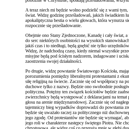
pobożnie w Chrystusie, spotkają prześladowania, wszyst
A teraz niech mi będzie wolno podzielić się z wami tym
świat. Widzę godzinę prześladowań, jakich świadkiem lu
apokaliptyczna bestia o wielu głowach, która wynurza si
rozpocznie się prześladow
anie.
Obejmie ono Stany Zjednoczone, Kanadę i cały świat, a
do serc niektórych osobistości na wysokich stanowiskac
jakiś czas i to niedługi, będą gnębić nie tylko urzędnik
Widzę, że nadchodzą czasy, kiedy niemal wszystkie przed
misyjne będą pod ścisłym nadzorem, indagowane i ucisk
zaostrzenia swojej działalności.
Po drugie, widzę powstanie Światowego Kościoła, mające
porozumienia pomiędzy liberalnymi protestantami z ekum
siłę r
e
ligijną na świecie. Zacznie się od współpracy na 
duchowe tylko z nazwy. Będzie ono swobodnie posługiwa
polityczna. Potężny ten związek kościołów będzie zaabso
zwierzc
h
nicy będą występować z deklaracjami na temat p
głosu na arenie międzynarodowej. Zacznie się od nagłeg
tajemniczy bieg wypadków doprowadzi do powstania zręb
będzie się uważało raczej za politycznego niż duchown
jego zgodę. Od protestantów nie będzie się wymagać, ab
jego roli w charakterze następcy świętego Piotra. Nie 
chrystusową, ale widzę coś co przeraża mnie w głębi d