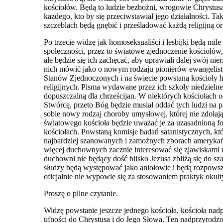
kościołów. Będą to ludzie bezbożni, wrogowie Chrystusa
każdego, kto by się przeciwstawiał jego działalności. T
szczeblach będą gnębić i prześladować każdą religijną or
Po trzecie widzę jak homoseksualiści i lesbijki będą m
społeczności, przez to światowe zjednoczenie kościołó
ale będzie się ich zachęcać, aby
uprawiali dalej swój nie
nich mówić jako o nowym rodzaju pionierów ewangelist
Stanów Zjednoczonych i na świecie powstaną kościoły ho
religijnych. Pisma wydawan
e
przez ich szkoły niedzieln
dopuszczalną dla chrześcijan. W niektórych kościołach 
Stwórcę, przeto Bóg będzie musiał oddać tych ludzi na 
sobie nowy rodzaj choroby umysłowej, której nie zdołają
światowego kościoła będzie uważać je za uzasadnioną fo
kościołach. Powstaną komisje badań satanistycznych, któ
najbardziej szanowanych i zamożnych zborach amerykańs
więcej duchownych zacznie interesować się zjawiskami na
duchowni nie będący dość blisko Jezusa zbliżą się do sza
słudzy będą występować jako aniołowie i będą rozpowsze
oficjalnie nie wypowie się za stosowaniem praktyk okul
Proszę o pilne czytanie.
Widzę powstanie jeszcze jednego kościoła, kościoła n
ufności do Chrystusa i do Jego Słowa. Ten nadprzyrodz