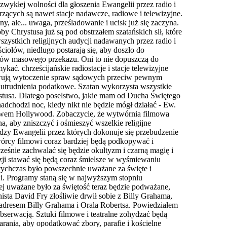
wykłej wolności dla głoszenia Ewangelii przez radio i
erzących są nawet stacje nadawcze, radiowe i telewizyjne.
ny, ale... uwaga,
p
rześladowanie i ucisk już się zaczyna.
 Chrystusa już są pod obstrzałem szatańskich sił, które
szystkich religijnych audycji nadawanych przez radio i
ciołów, niedługo postarają się, aby doszło do
dków masowego przekazu. Oni to nie dopuszczą do
kać. chrześcijańskie radiostacje i stacje telewizyjne
otowują wytoczenie spraw sądowych przeciw pewnym
 i utrudnienia podatkowe. Szatan wykorzysta wszystkie
stusa. Dlatego poselstwo, jakie mam od Ducha Świętego
 nadchodzi noc, kiedy nikt nie będzie mógł działać - Ew.
ictwem Hollywood. Zobaczycie, że wytwórni
a
filmowa
a, aby zniszczyć i ośmieszyć wszelkie religijne
udzy Ewangelii przez których dokonuje się przebudzenie
órcy filmowi coraz bardziej
b
ędą podkopywać i
ześnie zachwalać się będzie okultyzm i czarną magię i
zji stawać się będą coraz śmielsze w wyśmiewaniu
tychczas było powszechni
e
uważane za święte i
ji. Programy staną się w najwyższym stopniu
iej uważane było za świętość teraz będzie podważane,
ista David Fry złośliwie d
r
wił sobie z Billy Grahama,
adresem Billy Grahama i Orala Robertsa. Powiedziałem
 obserwacją. Sztuki filmowe i teatralne zohydzać będą
taran
i
a, aby opodatkować zbory, parafie i kościelne