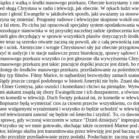
iązku z walką o środki masowego przekazu. Obecnie korzystamy z niez
zed sługą Chr
y
stusa w radio i telewizji, jak obecnie. W rękach ludzi wi
sze i głosić Ewangelie w jakikolwiek sposób, jaki uważamy za stosow
yna się zmieniać. Programy radiowe i telewizyjne skupione wokół osoby
 z fal eteru. Po cichu już opracowali specjalny system opodatkowania w
przodujące stanowiska w tej przyszłej naczelnej radzie
zjednoczenia koś
 mieli głos decydujący w sprawie wszystkich planów dotyczących śro
re teraz są szeroko otwarte zaczną się powoli, ale z całą pewnością zamy
e i ucisk. Ateistyczne i wrogie Chrystusowi siły już obecnie przyg
zczyć te audycje i te stacje nadawcze przez biurokrację, sprawy sądowe
w masowego przekazu wszystko co jest głoszone dla wywyższenia Chry
 masowego przekazu jest takie: pra
c
ujcie dopóki jeszcze jest dzień, bo
mają dostęp do środków masowego przekazu. prześladowanie za pośredn
lny typ filmów. Filmy Marice, to najbardziej bezwstydny zamach szatan
Nigdy jeszcze czegoś
podobnego w historii Ameryki nie było. Znani sł
 Elmer Gentrysa, jako oszuści i komedianci chciwi na pieniądze. Wytw
i atakami znajdą się zbory Ewangeliczne i ich duszpasterze, a równoc
wem k
o
medii w telewizji. Duch Święty pokazał mi, że komedie w telewi
iopisarze będą wymierzać cios za ciosem przeciw wszystkiemu, co do
wane wulgarnymi wyrażeniami i wszystko to będzie uchodzić w telewiz
zed telewizora
m
i zanosić się będzie od śmiechu i szydzić. To, co dawn
sprawę, gdy wczoraj wieczorem w sztuce "Dzień dzisiejszy" impresjon
zystko się we mnie gotowało, słuchając także oczernień Marioe pod 
t
or, którego służba jest transmitowana przez telewizję jest pod baczną
to przyjdzie prześladowanie przez podatki. Posłuchajcie: zaczną się s