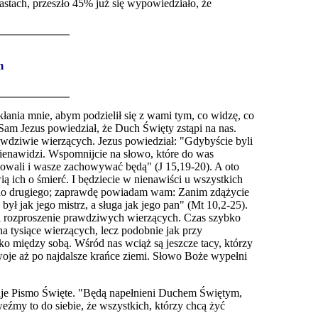
stach, przeszło 45% już się wypowiedziało, że
m
łania mnie, abym podzielił się z wami tym, co widzę, co
am Jezus powiedział, że Duch Święty zstąpi na nas.
awdziwie wierzących. Jezus powiedział: "Gdybyście byli
t nienawidzi. Wspomnijcie na słowo, które do was
chowali i wasze zachowywać będą" (J 15,19-20). A oto
ą ich o śmierć. I będziecie w nienawiści u
wszystkich
e do drugiego; zaprawdę powiadam wam: Zanim zdążycie
ył jak jego mistrz, a sługa jak jego pan" (Mt 10,2-25).
i rozproszenie prawdziwyc
h
wierzących. Czas szybko
 tysiące wierzących, lecz podobnie jak przy
tylko między sobą. Wśród nas wciąż są jeszcze tacy, którzy
woje aż p
o
najdalsze krańce ziemi. Słowo Boże wypełni
ytuje Pismo Święte. "Będą napełnieni Duchem Świętym,
źmy to do siebie, że wszystkich, którzy chcą żyć