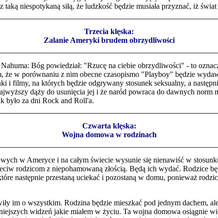
 taką niespotykaną siłą, że ludzkość będzie musiała przyznać, iż świat
Trzecia klęska:
Zalanie Ameryki brudem obrzydliwości
wo Nahuma: Bóg powiedział: "Rzucę na ciebie obrzydliwości" - to oznac
em, że w porównaniu z nim obecne czasopismo "Pl
a
yboy" będzie wydawa
i filmy, na których będzie odgrywany stosunek seksualny, a następni
Najwyższy dąży do usunięcia jej i że naród powraca do dawnych norm m
ak było za dni Rock and Roll'a.
Czwarta klęska:
Wojna domowa w rodzinach
wych w Ameryce i na całym świecie wysunie się nienawiść w stosunk
zeciw rodzicom z niepohamowaną złością. Będą ich wydać. Rodzice będą 
które następnie przestaną uciekać i pozostaną w domu, ponieważ rodzic
wiły im o wszystkim. Rodzina będzie mieszkać pod jednym dachem, ale
iejszych widzeń jakie miałem w życiu. Ta wojna domowa osiągnie więk