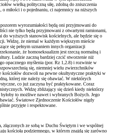
ciołów wielką polityczną siłę, zdolną do zniszczenia
o miłości i o pojednaniu, ci naj
e
mnicy na niższych
od pozorem wyrozumiałości będą oni przyjmowani do
iści nie tylko będą przyjmowani z otwartymi ramionami,
ni do wyższych stanowisk kościelnych, ale będzie się o
acji. Widzę, że niemal w każdym większym mieście
szące się pełnym uznaniem innych organizacji
rzekonanie, że homoseksualizm jest rzeczą normalną i
ltury. Ludzie zaczną bardziej czcić stworzenie niż
go opacznego myślenia (por. Rz 1,2.8) i rozwinie w
 rozpowszechnią się, niemniej wielu zwierzchników
ie kościołów dozwoli na pewne okultystyczne praktyki w
dną, której nie należy się obawiać. W niektóry
c
h
ystyczne, co już zaczyna być praktykowane. Coraz
istycznych. Widzę zbliżający się dzień kiedy niektórzy
li byłoby to możliwe nawet i wy
b
ranych Bożych. Jego
ę obawiać. Światowe Zjednoczenie Kościołów nigdy
ólnie przyjęte i respektowane.
a, złączonych ze sobą w Duchu Świętym i we wspólnej
zaju kościoła podziemnego, w którym znajdą się zarówno