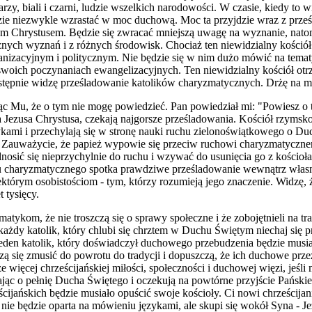
tarzy, biali i czarni, ludzie wszelkich narodowości. W czasie, kiedy to
ędzie niezwykle wzrastać w moc duchową. Moc ta przyjdzie wraz z prze
usem Chrystusem. Będzie się zwracać mniejszą uwagę na wyznanie, nato
żnych wyznań i z różnych środowisk. Chociaż ten niewidzialny kościół 
ganizacyjnym i politycznym. Nie będzie się w nim dużo mówić n
a
tematy
 swoich poczynaniach ewangelizacyjnych. Ten niewidzialny kościół o
stępnie widzę prześladowanie katolików charyzmatycznych. Drżę na m
c Mu, że o tym nie mogę powiedzieć. Pan powiedział mi: "Powiesz o 
 Jezusa Chrystusa, czekają najgorsze prześladowania. Kościół rzymsk
kami i przechylają się w stronę nauki ruchu zielonoświątkowego o Duc
ń. Zauważycie, że papież wypowie się przeciw ruchowi charyzmatyczn
dnosić się nieprzychylnie do ruchu i wzywać do usunięcia go z kościo
hu charyzmatycznego spotka prawdziwe prześladowanie wewnątrz własn
ektórym osobistościom - tym, którzy rozumieją jego znaczenie. Widzę, 
 tysięcy.
atykom, że nie troszczą się o sprawy społeczne i że zobojętnieli na tra
każdy katolik, który chlubi się chrztem w Duchu Świętym niechaj się p
jeden katolik, który doświadczył duchowego przebudzenia będzie musiał
 się zmusić do powrotu do tradycji i dopuszczą, że ich du
c
howe przeż
 więcej chrześcijańskiej miłości, społeczności i duchowej więzi, jeśli m
ąc o pełnię Ducha Świętego i oczekują na powtórne przyjście Pańskie.
ścijańskich będzie musiało opuś
c
ić swoje kościoły. Ci nowi chrześcijani
nie będzie oparta na mówieniu językami, ale skupi się wokół Syna - J