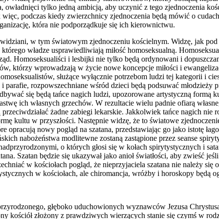
, owładnięci tylko jedną a
m
bicją, aby uczynić z tego zjednoczenia koś
ak więc, podczas kiedy zwierzchnicy zjednoczenia będą mówić o cudach, 
ganizację, która nie podporządkuje się ich kierownictwu.
ile widziani, w tym światowym zjednoczeniu kościelnym. Widzę, jak p
w, którego władze usprawiedliwiają miłość homoseksualną. Homoseksual
rząd. Homoseksualiści i lesbijki nie tylko będą ordynowani i dopuszcza
ów, którzy wprowadzają w życie nowe koncepcje miłości
i ewangeliz
moseksualistów, służące wyłącznie potrzebom ludzi tej kategorii i cie
e i parafie, rozpowszechniane wśród dzieci będą podsuwać młodzieży p
odbywać się będą tańce nagich ludzi, upozorowane a
r
tystyczną formą ku
pastwę ich własnych grzechów. W rezultacie wielu padnie ofiarą własne
 przeciwdziałać żadne zabiegi lekarskie. Jakkolwiek tańce nagich nie
rmę kultu w przyszłości. Następnie wi
d
zę, że to światowe zjednoczen
re opracują nowy pogląd na szatana, przedstawiając go jako istotę łago
kich nabożeństwa modlitewne zostaną zastąpione przez seanse spiryt
dprzyrodzonymi, o których głosi się w kołach spirytystycznych i satan
tana. Szatan będzie się ukazywał jako anioł światłości, aby zwieść jeś
chniać w kościołach pogląd, że nieprzyjaciela szatana nie należy si
tystycznyc
h
w kościołach, ale chiromancja, wróżby i horoskopy będą og
adprzyrodzonego, głęboko uduchowionych wyznawców Jezusa Chrystus
ony kościół złożony z prawdziwych wierzących stanie się czymś w rod