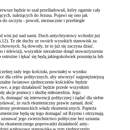
rwsze będzie to szał prześladowań, który ogarnie cały
cych, należących do Jezusa. Pojawi się ono jak
 do szczytu - powoli, nieznacznie i przebiegle
ęd wisi już nad nami. Duch antychrystowy wchodzi już
6,12). Te złe duchy ze swoich wysokich stanowisk za
 duchownych. Są dowody, że to już
się zaczyna dziać.
 i telewizji, wszystkie niezależne dotąd stowarzyszenia
o ostrożne i lękać się będą jakiegokolwiek posunięcia lub
zelnej rady tego kościoła, powstałej w wyniku
ce dla celów politycznych, aby utworzyć najpotężniejszą
dzialne światowe zjednoczenie kościołów będzie
owe, a jego działalność będzie przede wszystkim
lę akcje pomocy i służbę miłosierdzia. Jego
 domagać się interwencji politycznej i żądać dla siebie
wydawać, że ruch ekumeniczny prawie zamarł, dość
strony protestanckich władz ekumenicznych. Papieża
ekumeniczne będą się tego domagać od Rzymu i otrzymają
ą uznawać jego zwierzchnictwo polityczne bez uznania
uchu ekumenicznego poprowadzi działalność anty-
bardziej wpływowe stanowiska w tym zjednoczeniu