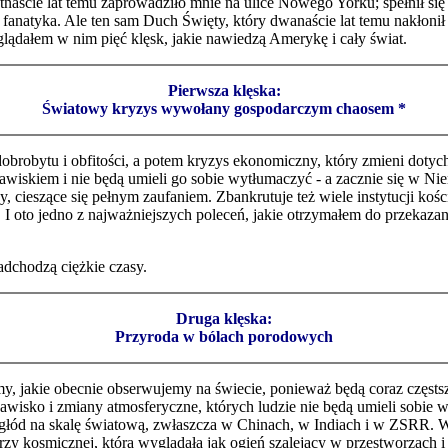
aście lat temu zaprowadziło mnie na ulice Nowego Yorku; spełnił się
fanatyka. Ale ten sam Duch Święty, który dwanaście lat temu nakłonił
lądałem w nim pięć klęsk, jakie nawiedzą Amerykę i cały świat.
Pierwsza klęska:
Światowy kryzys wywołany gospodarczym chaosem *
obrobytu i obfitości, a potem kryzys ekonomiczny, który zmieni dotyc
wiskiem i nie będą umieli go sobie wytłumaczyć - a zacznie się
w Niem
cieszące się pełnym zaufaniem. Zbankrutuje też wiele instytucji kośc
 oto jedno z najważniejszych poleceń, jakie otrzymałem do przekazania
.
adchodzą ciężkie czasy.
Druga klęska:
Przyroda w bólach porodowych
, jakie obecnie obserwujemy na świecie, ponieważ będą coraz częstsze 
isko i zmiany atmosferyczne, których ludzie nie będą umieli sobie wy
głód na skalę światową, zwłaszcza
w
Chinach, w Indiach i w ZSRR. Wid
rzy kosmicznej, która wyglądała jak ogień szalejący w przestworzach i