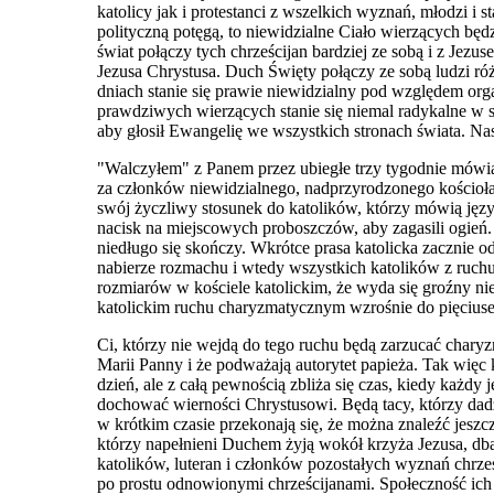
katolicy jak i protestanci z wszelkich wyznań, młodz
i
i s
polityczną potęgą, to niewidzialne Ciało wierzących b
świat połączy tych chrześcijan bardziej ze sobą i z Jez
Jezusa Chrystusa. Duch Święty połączy ze sobą ludzi ró
dniach stanie się prawie niewidzialny pod względem or
prawdziwych wierzących stanie się niemal radykalne w
aby głosił Ewangelię w
e
wszystkich stronach świata. Na
"Walczyłem" z Panem przez ubiegłe trzy tygodnie mówią
za
członków niewidzialnego, nadprzyrodzonego kościoła
swój życzliwy stosunek do katolików, którzy mówią języ
nacisk na miejscowych proboszczów, aby zagasili ogie
niedługo się skończy. Wkrótce
prasa katolicka zacznie o
nabierze rozmachu i wtedy wszystkich katolików z ruc
rozmiarów w kościele katolickim, że wyda się groźny ni
katolickim ruchu charyzmatycznym wzrośnie do pięciuset
Ci, którzy nie wejdą do tego ruchu będą zarzucać charyzm
Marii Panny i że podważają autorytet papieża. Tak więc 
dzień, ale z całą pewnością zbliża się
c
zas, kiedy każdy 
dochować wierności Chrystusowi. Będą tacy, którzy dadzą
w krótkim czasie przekonają się, że można znaleźć jeszcze
któr
z
y napełnieni Duchem żyją wokół krzyża Jezusa, dbaj
katolików, luteran i członków pozostałych wyznań chrze
po prostu odnowionymi chrześcijanami. Społeczność ich 