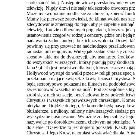
społeczność tutaj. Następnie widzę prześladowanie w zw
telewizję. Nigdy drzwi nie stały tak szeroko otworem pr
Możemy swobodnie modlić się za chorych, zbierać fundu
Mamy już pierwsze zapowiedzi, że klimat wokół nas zacz
zdecydowanie zmierzają do tego, aby
je zupełnie usunąć
telewizję. Ludzie o liberalnych poglądach, którzy zajmą 
ustanowienia czegoś w rodzaju cenzury, gdzie oni będą
nadawania żadnej audycji
bez ich zezwolenia. Drzwi, któ
powinny się przygotować na nadchodzące prześladowani
radiostacjom religijnym. Widzę jak szatan stara się znis
sposo
b
y jakie ma do dyspozycji, aby usunąć ze środkó
do wszystkich wierzących, którzy pracują przy środkach
Jana 9,4. To jest poselstwo dla tych, którzy jeszcze 
Hollywood wystąpi do walki przeciw religii przez specja
przekonania mające związek z krwią Jezusa Chrystusa. 
będą stereotypowo pokazani na filmach na podobieństwo
kwestionować wszelką moralność. Pod szczególnie silnym
zrobi się z nich sensację. prześladowanie za pośrednict
Chrystusa i wszystkich prawdziwych chrześcijan. Komed
nietykalne. Dojdzie do tego, że komedie będą naszpiko
bluźniercze, a miliony, miliony niewierzących siedząc pr
wyszydzane i ośmieszane. Wyraźnie zdałem sobie z tego 
nazywając go dorobkiewiczem, chciwym na pieniądze. Ws
do siebie: "Dawidzie to jest dopiero początek. Każdy pas
Chrystusa i Jego Krew, natomiast wysławiać diabła. A nad