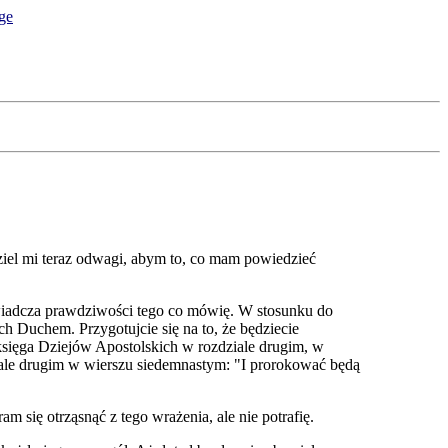
dziel mi teraz odwagi, abym to, co mam powiedzieć
świadcza prawdziwości tego co mówię. W stosunku do
h Duchem. Przygotujcie się na to, że będziecie
księga Dziejó
w
Apostolskich w rozdziale drugim, w
iale drugim w wierszu siedemnastym: "I prorokować będą
 się otrząsnąć z tego wrażenia, ale nie potrafię.