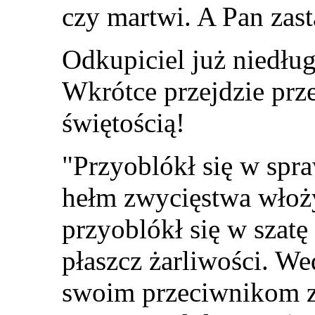
czy martwi. A Pan zas
Odkupiciel już niedług
Wkrótce przejdzie przez
świętością!
"Przyoblókł się w spra
hełm zwycięstwa włoży
przyoblókł się w szatę
płaszcz żarliwości. W
swoim przeciwnikom z