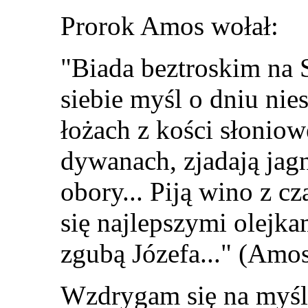
Prorok Amos wołał:
"Biada beztroskim na S
siebie myśl o dniu nies
łożach z kości słoniowe
dywanach, zjadają jagni
obory... Piją wino z c
się najlepszymi olejkam
zgubą Józefa..." (Amo
Wzdrygam się na myśl 