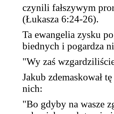
czynili fałszywym pro
(Łukasza 6:24-26).
Ta ewangelia zysku p
biednych i pogardza n
"
Wy zaś wzgardziliści
Jakub zdemaskował tę 
nich:
"Bo gdyby na wasze z