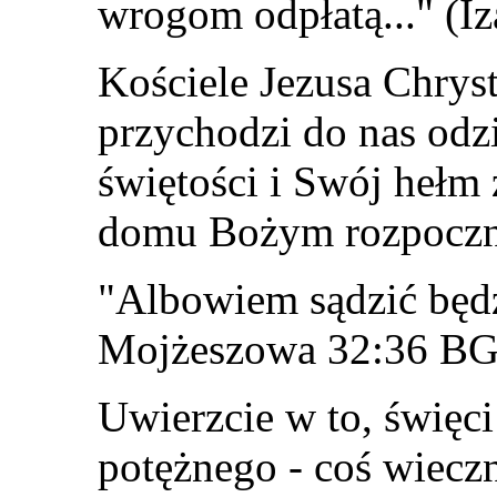
wrogom odpłatą..." (Iz
Kościele Jezusa Chrys
przychodzi do nas odz
świętości i Swój hełm
domu Bożym rozpocznie 
"Albowiem sądzić będzi
Mojżeszowa 32:36 BG
Uwierzcie w to, święc
potężnego - coś wiecz