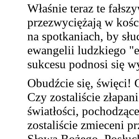
Właśnie teraz te fałsz
przezwyciężają w kośc
na spotkaniach, by słuc
ewangelii ludzkiego "
sukcesu podnosi się wy
Obudźcie się, święci! 
Czy zostaliście złapan
światłości, pochodząc
zostaliście zmieceni 
Słowa Bożego. Posłuch