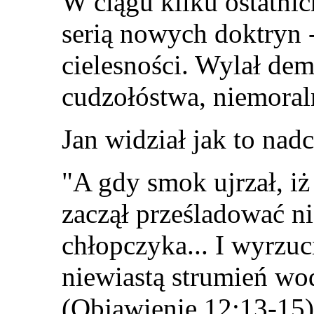
W ciągu kilku ostatnich
serią nowych doktryn 
cielesności. Wylał d
cudzołóstwa, niemoral
Jan widział jak to nad
"A gdy smok ujrzał, iż
zaczął prześladować ni
chłopczyka... I wyrzuc
niewiastą strumień wo
(Objawienie 12:13-15