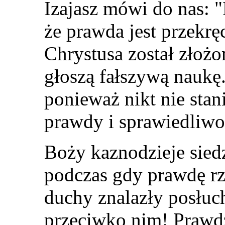
Izajasz mówi do nas: 
że prawda jest przekrę
Chrystusa został złożo
głoszą fałszywą naukę
ponieważ nikt nie stan
prawdy i sprawiedliwo
Boży kaznodzieje sied
podczas gdy prawdę rz
duchy znalazły posłuch 
przeciwko nim! Praw