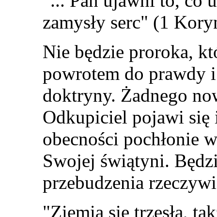
"... Pan ujawni to, co 
zamysły serc" (1 Kory
Nie będzie proroka, kt
powrotem do prawdy i 
doktryny. Żadnego no
Odkupiciel pojawi się 
obecności pochłonie ws
Swojej świątyni. Będ
przebudzenia rzeczywi
"Ziemia się trzęsła, ta