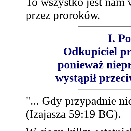
To wszystko jest nam 
przez proroków.
I. P
Odkupiciel pr
ponieważ niepr
wystąpił przeci
"...
Gdy przypadnie niep
(Izajasza 59:19 BG).