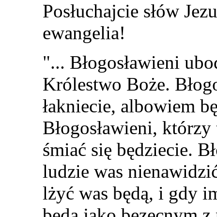
Posłuchajcie słów Jezu
ewangelia!
"... Błogosławieni ubo
Królestwo Boże. Błogo
łakniecie, albowiem bę
Błogosławieni, którzy 
śmiać się będziecie. B
ludzie was nienawidzić
lżyć was będą, i gdy 
będą jako bezecnym z