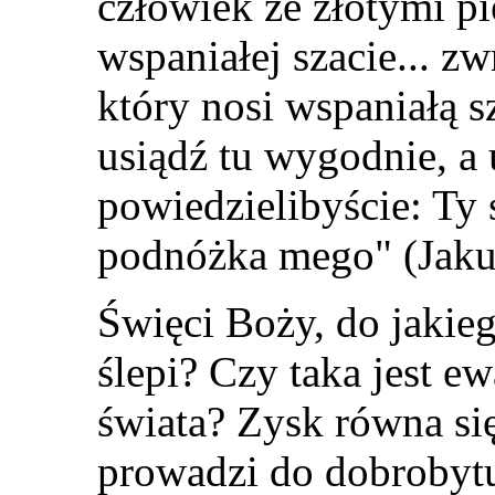
człowiek ze złotymi pi
wspaniałej szacie... zw
który nosi wspaniałą s
usiądź tu wygodnie, a
powiedzielibyście: Ty 
podnóżka mego" (Jaku
Święci Boży, do jakie
ślepi? Czy taka jest e
świata? Zysk równa si
prowadzi do dobrobyt