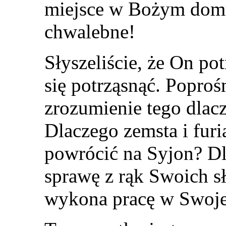
miejsce w Bożym domu!
chwalebne!
Słyszeliście, że On po
się potrząsnąć. Popro
zrozumienie tego dlacz
Dlaczego zemsta i furi
powrócić na Syjon? D
sprawę z rąk Swoich s
wykona pracę w Swoje