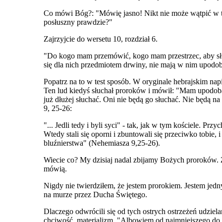
Co mówi Bóg?: "Mówię jasno! Nikt nie może wątpić w to,
posłuszny prawdzie?"
Zajrzyjcie do wersetu 10, rozdział 6.
"Do kogo mam przemówić, kogo mam przestrzec, aby słuch
się dla nich przedmiotem drwiny, nie mają w nim upodob
Popatrz na to w test sposób. W oryginale hebrajskim na
Ten lud kiedyś słuchał proroków i mówił: "Mam upodobani
już dłużej słuchać. Oni nie będą go słuchać. Nie będą 
9, 25-26:
"... Jedli tedy i byli syci" - tak, jak w tym kościele. Pr
Wtedy stali się oporni i zbuntowali się przeciwko tobie, i
bluźnierstwa" (Nehemiasza 9,25-26).
Wiecie co? My dzisiaj nadal zbijamy Bożych proroków. 
mówią.
Nigdy nie twierdziłem, że jestem prorokiem. Jestem jedn
na murze przez Ducha Świętego.
Dlaczego odwrócili się od tych ostrych ostrzeżeń udziel
chciwość, materializm. "Albowiem od najmniejszego do n