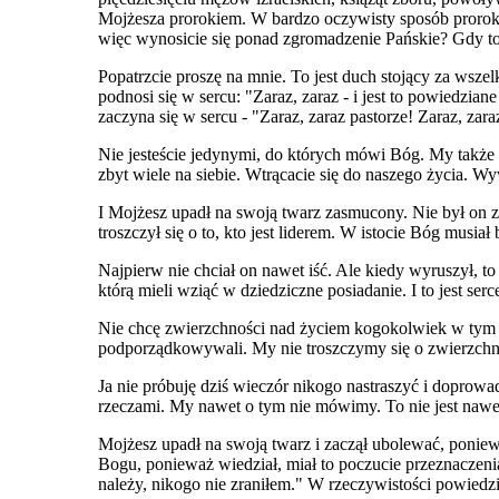
Mojżesza prorokiem. W bardzo oczywisty sposób prorokie
więc wynosicie się ponad zgromadzenie Pańskie? Gdy to 
Popatrzcie proszę na mnie. To jest duch stojący za ws
podnosi się w sercu: "Zaraz, zaraz - i jest to powiedzi
zaczyna się w sercu - "Zaraz, zaraz pastorze! Zaraz, zara
Nie jesteście jedynymi, do których mówi Bóg. My takż
zbyt wiele na siebie. Wtrącacie się do naszego życia. W
I Mojżesz upadł na swoją twarz zasmucony. Nie był on 
troszczył się o to, kto jest liderem. W istocie Bóg musi
Najpierw nie chciał on nawet iść. Ale kiedy wyruszył, t
którą mieli wziąć w dziedziczne posiadanie. I to jest s
Nie chcę zwierzchności nad życiem kogokolwiek w tym ko
podporządkowywali. My nie troszczymy się o zwierzchn
Ja nie próbuję dziś wieczór nikogo nastraszyć i doprow
rzeczami. My nawet o tym nie mówimy. To nie jest naw
Mojżesz upadł na swoją twarz i zaczął ubolewać, poniewa
Bogu, ponieważ wiedział, miał to poczucie przeznaczeni
należy, nikogo nie zraniłem." W rzeczywistości powiedzi