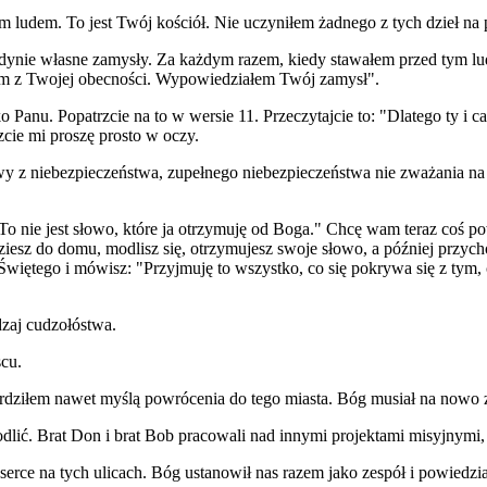
m ludem. To jest Twój kościół. Nie uczyniłem żadnego z tych dzieł na
dynie własne zamysły. Za każdym razem, kiedy stawałem przed tym lu
em z Twojej obecności. Wypowiedziałem Twój zamysł".
anu. Popatrzcie na to w wersie 11. Przeczytajcie to: "Dlatego ty i ca
cie mi proszę prosto w oczy.
awy z niebezpieczeństwa, zupełnego niebezpieczeństwa nie zważania n
o. To nie jest słowo, które ja otrzymuję od Boga." Chcę wam teraz coś 
dziesz do domu, modlisz się, otrzymujesz swoje słowo, a później przy
ętego i mówisz: "Przyjmuję to wszystko, co się pokrywa się z tym, co
dzaj cudzołóstwa.
cu.
dziłem nawet myślą powrócenia do tego miasta. Bóg musiał na nowo zł
lić. Brat Don i brat Bob pracowali nad innymi projektami misyjnymi, 
serce na tych ulicach. Bóg ustanowił nas razem jako zespół i powiedzi