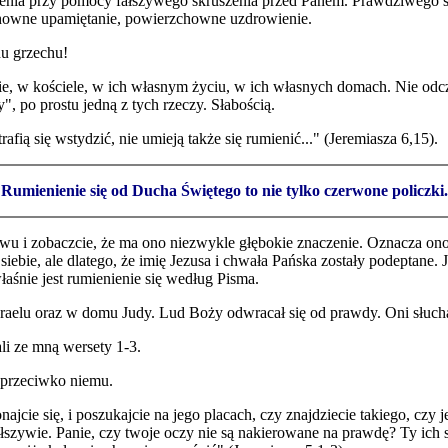
ienia przy pomocy fałszywego skruszenia przed Panem. Prawdziwego skr
howne upamiętanie, powierzchowne uzdrowienie.
du grzechu!
ie, w kościele, w ich własnym życiu, w ich własnych domach. Nie odc
y", po prostu jedną z tych rzeczy. Słabością.
afią się wstydzić, nie umieją także się rumienić..." (Jeremiasza 6,15).
Rumienienie się od Ducha Świętego to nie tylko czerwone policzki.
łowu i zobaczcie, że ma ono niezwykle głębokie znaczenie. Oznacza on
bie, ale dlatego, że imię Jezusa i chwała Pańska zostały podeptane. J
właśnie jest rumienienie się według Pisma.
raelu oraz w domu Judy. Lud Boży odwracał się od prawdy. Oni słucha
ali ze mną wersety 1-3.
ć przeciwko niemu.
onajcie się, i poszukajcie na jego placach, czy znajdziecie takiego, czy 
szywie. Panie, czy twoje oczy nie są nakierowane na prawdę? Ty ich sm