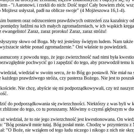
m - "i Aaronowi, i rzekli do nich: Dość tego! Cały bowiem zbór, wszy
Mojżesz usłyszał, padł na oblicze swoje" (4 Mojżeszowa 16,1-4).
zelkim buntem oraz odrzuceniem prawdziwych ostrzeżeń zza kazalnicy 
ane pomiędzy ludźmi na ich małych zgromadzeniach, w ich wąskich kręgac
z ewangelisto! Zaraz, zaraz proroku! Zaraz, zaraz stróżu!
e słyszymy słowo od Boga. My też jesteśmy świętym ludem. Nam także
ywyższacie siebie ponad zgromadzenie." Oni właśnie to powiedzieli.
zasmucony z powodu tego, że jego zwierzchność nad nimi była kwesti
ał bezwzględnie pochwycić go i zapędzić do tego, aby przewodził temu l
o wiedział, wiedział w swoim sercu, że to Bóg go postawił. Nie miał na
erce każdego prawdziwego stróża, czy pasterza Bożego. Nie jest to pos
ściele. Nie chcę, abyście się mi podporządkowywali, czy też naszym 
ość.
adzić do podporządkowania się zwierzchności. Niektórzy z was byli w k
et zbliżone do tego, co tu poruszamy. Mówimy o czymś głębszym w du
ż wiedział, że to nie jego zwierzchność jest kwestionowana. On wiedzi
a: "Bóg postawił mnie tutaj. Bóg posłał mnie. Chodzę w przymierzu z 
ał: "O Boże, nie wziąłem od tego ludu niczego i nikogo z nich nie sk