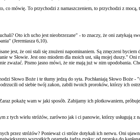
 co mówię. To przychodzi z namaszczeniem, to przychodzi z mocą, to 
ali? Oto ich ucho jest nieobrzezane" - to znaczy, że oni zatykają swo
ania" (Jeremiasza 6,10).
pisane jest, że oni stali się znużeni napominaniem. Są zmęczeni byci
e w Słowie. Jest ono miodem dla moich ust, siłą mojej duszy." Oni rad
na nie zważać. Pismo jasno mówi, że nie mają już w nim upodobania. C
zychodzi Słowo Boże i te tłumy jedzą do syta. Pochłaniają Słowo Boże - "u
 odrzucili od siebie twój zakon, zabili twoich proroków, którzy ich ostrz
Zaraz pokażę wam w jaki sposób. Zabijamy ich plotkowaniem, próbuje
ym z tych wielu stróżów, zarówno jak i ci panowie, którzy usługują z n
anych przez stróżów? Ponieważ ci stróże dotykali ich nerwu. Oni ujaw
ajwiększego wszystkich ogarnęła żądza zysku: od proroka do kapłana.