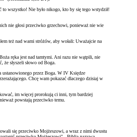
 to wszystko! Nie było nikogo, kto by się tego wstydził!
nich nie głosi przeciwko grzechowi, ponieważ nie wie
iłem też nad wami stróżów, aby wołali: Uważajcie na
oża ręka jest nad tamtymi. Ani razu nie wątpili, nie
ć, że słyszeli słowo od Boga.
roka ustanowionego przez Boga. W IV Księdze
Przerażającego. Chcę wam pokazać dlaczego dzisiaj w
wać, im więcej prorokują ci inni, tym bardziej
ponieważ powstają przeciwko temu.
ntowali się przeciwko Mojżeszowi, a wraz z nimi dwustu
 wystąpić przeciwko Mojżeszowi" - Biblia nazywa