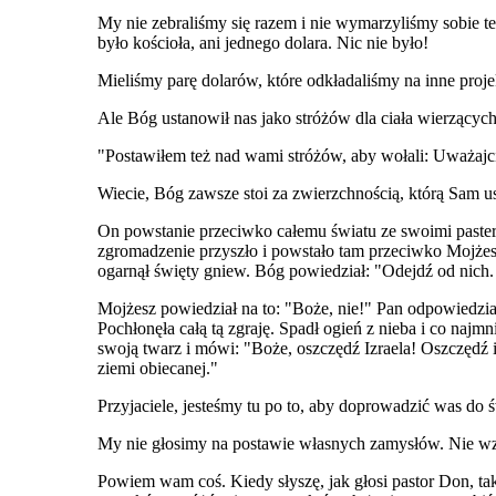
My nie zebraliśmy się razem i nie wymarzyliśmy sobie te
było kościoła, ani jednego dolara. Nic nie było!
Mieliśmy parę dolarów, które odkładaliśmy na inne proje
Ale Bóg ustanowił nas jako stróżów dla ciała wierzący
"Postawiłem też nad wami stróżów, aby wołali: Uważajci
Wiecie, Bóg zawsze stoi za zwierzchnością, którą Sam u
On powstanie przeciwko całemu światu ze swoimi pasterz
zgromadzenie przyszło i powstało tam przeciwko Mojżeszo
ogarnął święty gniew. Bóg powiedział: "Odejdź od nich.
Mojżesz powiedział na to: "Boże, nie!" Pan odpowiedzia
Pochłonęła całą tą zgraję. Spadł ogień z nieba i co naj
swoją twarz i mówi: "Boże, oszczędź Izraela! Oszczędź ic
ziemi obiecanej."
Przyjaciele, jesteśmy tu po to, aby doprowadzić was do 
My nie głosimy na postawie własnych zamysłów. Nie wzi
Powiem wam coś. Kiedy słyszę, jak głosi pastor Don, tak 