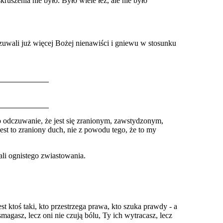
uszenia nie było. Było wiele łez, ale nie było
zuwali już więcej Bożej nienawiści i gniewu w stosunku
o odczuwanie, że jest się zranionym, zawstydzonym,
est to zraniony duch, nie z powodu tego, że to my
li ognistego zwiastowania.
jest ktoś taki, kto przestrzega prawa, kto szuka prawdy - a
agasz, lecz oni nie czują bólu, Ty ich wytracasz, lecz