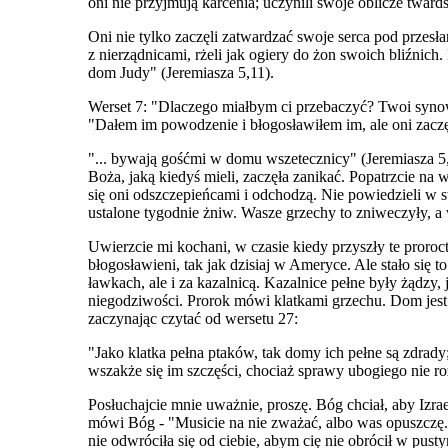
oni nie przyjmują karcenia; uczynili swoje oblicze twards
Oni nie tylko zaczęli zatwardzać swoje serca pod przes
z nierządnicami, rżeli jak ogiery do żon swoich bliźnich.
dom Judy" (Jeremiasza 5,11).
Werset 7: "Dlaczego miałbym ci przebaczyć? Twoi synowie
"Dałem im powodzenie i błogosławiłem im, ale oni zaczę
"... bywają gośćmi w domu wszetecznicy" (Jeremiasza 5,
Boża, jaką kiedyś mieli, zaczęła zanikać. Popatrzcie na 
się oni odszczepieńcami i odchodzą. Nie powiedzieli w
ustalone tygodnie żniw. Wasze grzechy to zniweczyły, a
Uwierzcie mi kochani, w czasie kiedy przyszły te proroc
błogosławieni, tak jak dzisiaj w Ameryce. Ale stało się t
ławkach, ale i za kazalnicą. Kazalnice pełne były żądzy, 
niegodziwości. Prorok mówi klatkami grzechu. Dom jest 
zaczynając czytać od wersetu 27:
"Jako klatka pełna ptaków, tak domy ich pełne są zdrady; 
wszakże się im szczęści, chociaż sprawy ubogiego nie ro
Posłuchajcie mnie uważnie, proszę. Bóg chciał, aby Izrae
mówi Bóg - "Musicie na nie zważać, albo was opuszczę." 
nie odwróciła się od ciebie, abym cię nie obrócił w pusty