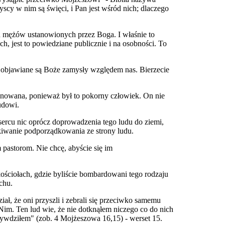
scy w nim są święci, i Pan jest wśród nich; dlaczego
od mężów ustanowionych przez Boga. I właśnie to
h, jest to powiedziane publicznie i na osobności. To
 objawiane są Boże zamysły względem nas. Bierzecie
onowana, ponieważ był to pokorny człowiek. On nie
udowi.
 sercu nic oprócz doprowadzenia tego ludu do ziemi,
zukiwanie podporządkowania ze strony ludu.
pastorom. Nie chcę, abyście się im
ościołach, gdzie byliście bombardowani tego rodzaju
chu.
ał, że oni przyszli i zebrali się przeciwko samemu
Nim. Ten lud wie, że nie dotknąłem niczego co do nich
rzywdziłem" (zob. 4 Mojżeszowa 16,15) - werset 15.