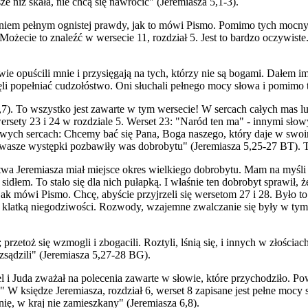
ze niż skała, nie chcą się nawrócić" (Jeremiasza 5,1-3).
łaniem pełnym ognistej prawdy, jak to mówi Pismo. Pomimo tych mocnyc
 Możecie to znaleźć w wersecie 11, rozdział 5. Jest to bardzo oczywiste
 opuścili mnie i przysięgają na tych, którzy nie są bogami. Dałem im
li popełniać cudzołóstwo. Oni słuchali pełnego mocy słowa i pomimo t
7). To wszystko jest zawarte w tym wersecie! W sercach całych mas l
wersety 23 i 24 w rozdziale 5. Werset 23: "Naród ten ma" - innymi słow
 swych sercach: Chcemy bać się Pana, Boga naszego, który daje w swo
 wasze występki pozbawiły was dobrobytu" (Jeremiasza 5,25-27 BT). T
twa Jeremiasza miał miejsce okres wielkiego dobrobytu. Mam na myśli t
o sidłem. To stało się dla nich pułapką. I właśnie ten dobrobyt sprawił,
jak mówi Pismo. Chcę, abyście przyjrzeli się wersetom 27 i 28. Było to 
klatką niegodziwości. Rozwody, wzajemne zwalczanie się były w tym c
przetoż się wzmogli i zbogacili. Roztyli, lśnią się, i innych w złościac
zsądzili" (Jeremiasza 5,27-28 BG).
l i Juda zważał na polecenia zawarte w słowie, które przychodziło. Powi
W księdze Jeremiasza, rozdział 6, werset 8 zapisane jest pełne mocy 
nię, w kraj nie zamieszkany" (Jeremiasza 6,8).