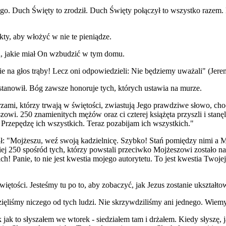
go. Duch Święty to zrodził. Duch Święty połączył to wszystko razem. Ni
kty, aby włożyć w nie te pieniądze.
ch, jakie miał On wzbudzić w tym domu.
e na głos trąby! Lecz oni odpowiedzieli: Nie będziemy uważali" (Jerem
stanowił. Bóg zawsze honoruje tych, których ustawia na murze.
ami, którzy trwają w świętości, zwiastują Jego prawdziwe słowo, cho
wi. 250 znamienitych mężów oraz ci czterej książęta przyszli i stanę
 Przepędzę ich wszystkich. Teraz pozabijam ich wszystkich."
ł: "Mojżeszu, weź swoją kadzielnicę. Szybko! Stań pomiędzy nimi a M
mniej 250 spośród tych, którzy powstali przeciwko Mojżeszowi zostało 
h! Panie, to nie jest kwestia mojego autorytetu. To jest kwestia Twoj
świętości. Jesteśmy tu po to, aby zobaczyć, jak Jezus zostanie ukształ
ęliśmy niczego od tych ludzi. Nie skrzywdziliśmy ani jednego. Wiemy,
jak to słyszałem we wtorek - siedziałem tam i drżałem. Kiedy słyszę, j