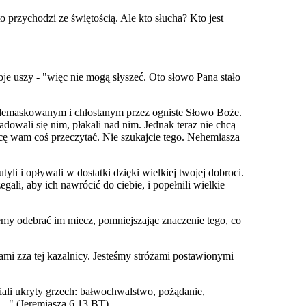
przychodzi ze świętością. Ale kto słucha? Kto jest
je uszy - "więc nie mogą słyszeć. Oto słowo Pana stało
em demaskowanym i chłostanym przez ogniste Słowo Boże.
owali się nim, płakali nad nim. Jednak teraz nie chcą
hcę wam coś przeczytać. Nie szukajcie tego. Nehemiasza
tyli i opływali w dostatki dzięki wielkiej twojej dobroci.
egali, aby ich nawrócić do ciebie, i popełnili wielkie
my odebrać im miecz, pomniejszając znaczenie tego, co
ami zza tej kazalnicy. Jesteśmy stróżami postawionymi
niali ukryty grzech: bałwochwalstwo, pożądanie,
.." (Jeremiasza 6,13 BT).