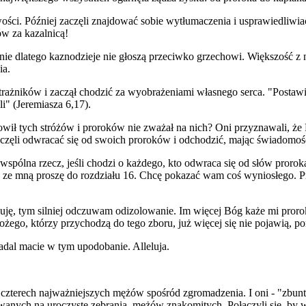
wości. Później zaczęli znajdować sobie wytłumaczenia i usprawiedliwiać
w za kazalnicą!
śnie dlatego kaznodzieje nie głoszą przeciwko grzechowi. Większość z 
ia.
trażników i zaczął chodzić za wyobrażeniami własnego serca. "Postaw
i" (Jeremiasza 6,17).
wił tych stróżów i proroków nie zważał na nich? Oni przyznawali, że B
 Zaczęli odwracać się od swoich proroków i odchodzić, mając świadomoś
 wspólna rzecz, jeśli chodzi o każdego, kto odwraca się od słów pro
ie ze mną proszę do rozdziału 16. Chcę pokazać wam coś wyniosłego. 
ę, tym silniej odczuwam odizolowanie. Im więcej Bóg każe mi proroko
żego, którzy przychodzą do tego zboru, już więcej się nie pojawią, 
adal macie w tym upodobanie. Alleluja.
 to czterech najważniejszych mężów spośród zgromadzenia. I oni - "zbu
ywanych na uroczyste zebrania, mężów znakomitych. Połączyli się, by