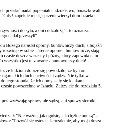
h przesłań nadal popełniali cudzołóstwo, baraszkowali
. "Gdyż zupełnie mi się sprzeniewierzył dom Izraela i
 żywności do syta, a oni cudzołożą" - to oznacza:
ego nadal grzeszyli"
udu Bożego narastał oporny, buntowniczy duch, a bojaźń
y rozwinął w sobie - "serce oporne i buntownicze; stają
im czasie deszcz wczesny i późny, który zapewnia nam
o wszystko jest tu zawarte - buntowniczy duch!
o, że ludziom dobrze się powodziło, że byli oni
 że ogarnął ich duch chciwości i żądzy. Nie tylko w
do tego stopnia, że ich domy stały się klatkami
zasie powszechne w Izraelu. Zajrzyjcie do rozdziału 5,
h przewyższają; sprawy nie sądzą, ani sprawy sierotki;
edział: "Nie ważne, jak ogniste, jak ciężkie one są" -
słowo: "Pozwól się ostrzec, Jeruzalemie, aby moja dusza