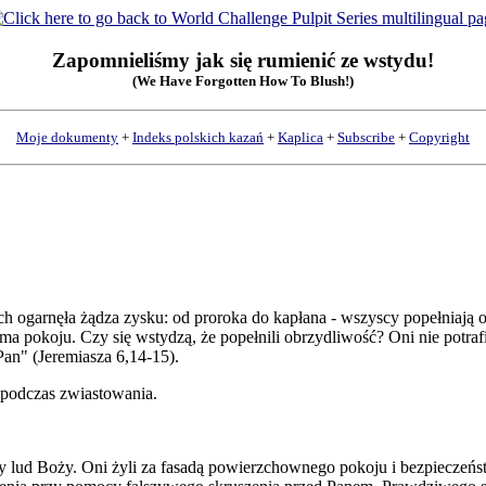
Zapomnieliśmy jak się rumienić ze wstydu!
(We Have Forgotten How To Blush!)
Moje dokumenty
+
Indeks polskich kazań
+
Kaplica
+
Subscribe
+
Copyright
 ogarnęła żądza zysku: od proroka do kapłana - wszyscy popełniają os
a pokoju. Czy się wstydzą, że popełnili obrzydliwość? Oni nie potrafią
an" (Jeremiasza 6,14-15).
podczas zwiastowania.
cy lud Boży. Oni żyli za fasadą powierzchownego pokoju i bezpieczeńs