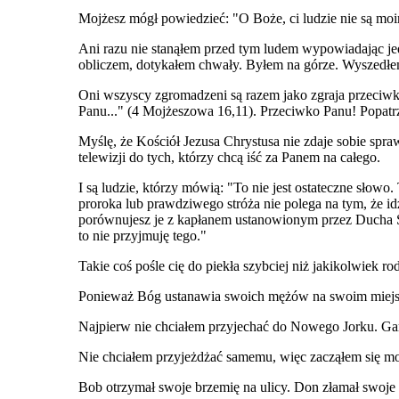
Mojżesz mógł powiedzieć: "O Boże, ci ludzie nie są moi
Ani razu nie stanąłem przed tym ludem wypowiadając je
obliczem, dotykałem chwały. Byłem na górze. Wyszedł
Oni wszyscy zgromadzeni są razem jako zgraja przeciwko P
Panu..." (4 Mojżeszowa 16,11). Przeciwko Panu! Popatrz
Myślę, że Kościół Jezusa Chrystusa nie zdaje sobie spr
telewizji do tych, którzy chcą iść za Panem na całego.
I są ludzie, którzy mówią: "To nie jest ostateczne słow
proroka lub prawdziwego stróża nie polega na tym, że i
porównujesz je z kapłanem ustanowionym przez Ducha Świ
to nie przyjmuję tego."
Takie coś pośle cię do piekła szybciej niż jakikolwiek ro
Ponieważ Bóg ustanawia swoich mężów na swoim miejs
Najpierw nie chciałem przyjechać do Nowego Jorku. Gar
Nie chciałem przyjeżdżać samemu, więc zacząłem się mod
Bob otrzymał swoje brzemię na ulicy. Don złamał swoje 