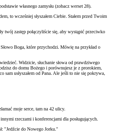
 podstawie własnego zamysłu (zobacz werset 28).
dem, to wcześniej słyszałem Ciebie. Stałem przed Twoim
ły twój zastęp połączyliście się, aby wystąpić przeciwko
a Słowo Boga, które przychodzi. Mówię na przykład o
powiedzieć. Widzicie, słuchanie słowa od prawdziwego
chodzisz do domu Bożego i porównujesz je z prorokiem,
 sam usłyszałem od Pana. Ale jeśli to nie się pokrywa,
amać moje serce, tam na 42 ulicy.
innymi rzeczami i konferencjami dla posługujących.
ał: "Jedźcie do Nowego Jorku."