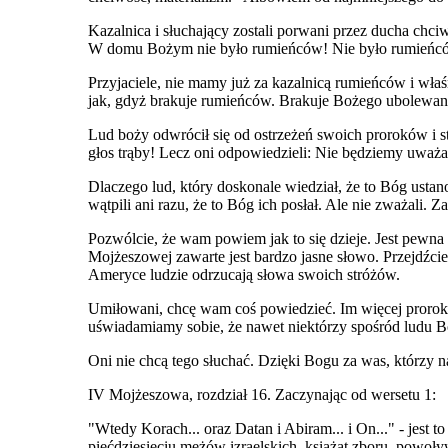
Kazalnica i słuchający zostali porwani przez ducha chci
W domu Bożym nie było rumieńców! Nie było rumieńcó
Przyjaciele, nie mamy już za kazalnicą rumieńców i wła
jak, gdyż brakuje rumieńców. Brakuje Bożego ubolewan
Lud boży odwrócił się od ostrzeżeń swoich proroków i s
głos trąby! Lecz oni odpowiedzieli: Nie będziemy uważal
Dlaczego lud, który doskonale wiedział, że to Bóg ustano
wątpili ani razu, że to Bóg ich posłał. Ale nie zważali.
Pozwólcie, że wam powiem jak to się dzieje. Jest pewna
Mojżeszowej zawarte jest bardzo jasne słowo. Przejdźc
Ameryce ludzie odrzucają słowa swoich stróżów.
Umiłowani, chcę wam coś powiedzieć. Im więcej prorokuj
uświadamiamy sobie, że nawet niektórzy spośród ludu Bo
Oni nie chcą tego słuchać. Dzięki Bogu za was, którzy n
IV Mojżeszowa, rozdział 16. Zaczynając od wersetu 1:
"Wtedy Korach... oraz Datan i Abiram... i On..." - jest
pięćdziesięciu mężów izraelskich, książąt zboru, powoł