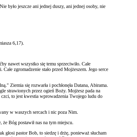
e było jeszcze ani jednej duszy, ani jednej osoby, nie
iasza 6,17).
ćby nawet wszystko się temu sprzeciwiło. Całe
li. Całe zgromadzenie stało przed Mojżeszem. Jego serce
ną." Ziemia się rozwarła i pochłonęła Datana, Abirama.
nagle strawionych przez ogień Boży. Mojżesz pada na
ej czci, to jest kwestia wprowadzenia Twojego ludu do
towany w waszych sercach i nic poza Nim.
 że Bóg postawił nas na tym miejscu.
ak głosi pastor Bob, to siedzę i drżę, ponieważ słucham