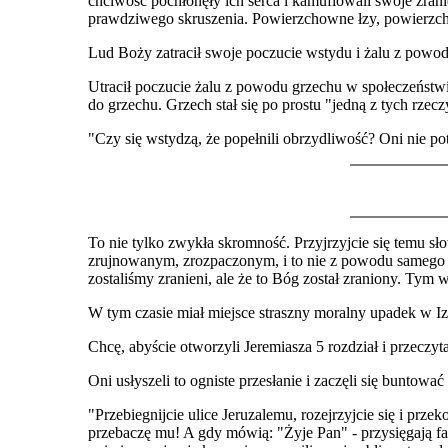
chciwość pochłonęły ich serca i kamuflowali swoje zran
prawdziwego skruszenia. Powierzchowne łzy, powierzc
Lud Boży zatracił swoje poczucie wstydu i żalu z powo
Utracił poczucie żalu z powodu grzechu w społeczeństw
do grzechu. Grzech stał się po prostu "jedną z tych rzecz
"Czy się wstydzą, że popełnili obrzydliwość? Oni nie potr
To nie tylko zwykła skromność. Przyjrzyjcie się temu s
zrujnowanym, zrozpaczonym, i to nie z powodu samego sie
zostaliśmy zranieni, ale że to Bóg został zraniony. Tym 
W tym czasie miał miejsce straszny moralny upadek w Iz
Chcę, abyście otworzyli Jeremiasza 5 rozdział i przeczyt
Oni usłyszeli to ogniste przesłanie i zaczęli się buntowa
"Przebiegnijcie ulice Jeruzalemu, rozejrzyjcie się i przek
przebaczę mu! A gdy mówią: "Żyje Pan" - przysięgają fał