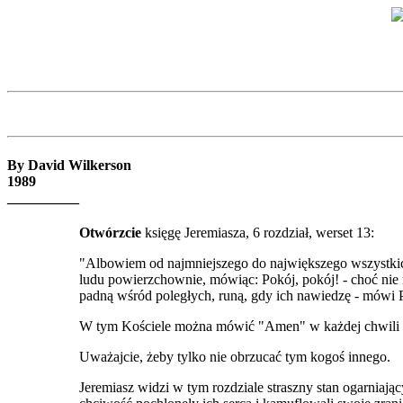
By David Wilkerson
1989
__________
Otwórzcie
księgę Jeremiasza, 6 rozdział, werset 13:
"Albowiem od najmniejszego do największego wszystkich
ludu powierzchownie, mówiąc: Pokój, pokój! - choć nie m
padną wśród poległych, runą, gdy ich nawiedzę - mówi P
W tym Kościele można mówić "Amen" w każdej chwili 
Uważajcie, żeby tylko nie obrzucać tym kogoś innego.
Jeremiasz widzi w tym rozdziale straszny stan ogarniają