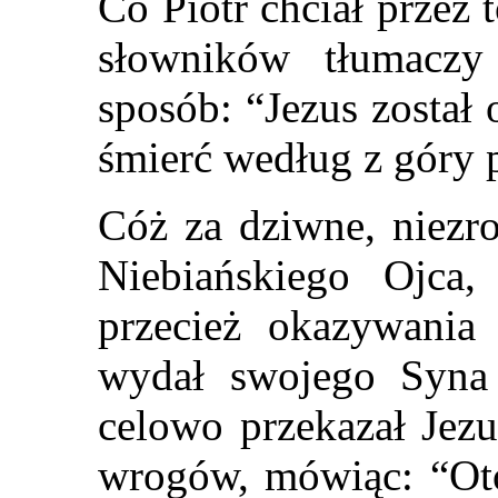
Co Piotr chciał przez 
słowników tłumaczy
sposób: “Jezus zosta
śmierć według z góry 
Cóż za dziwne, niezro
Niebiańskiego Ojca,
przecież okazywania
wydał swojego Syna 
celowo przekazał Jezu
wrogów, mówiąc: “Ot