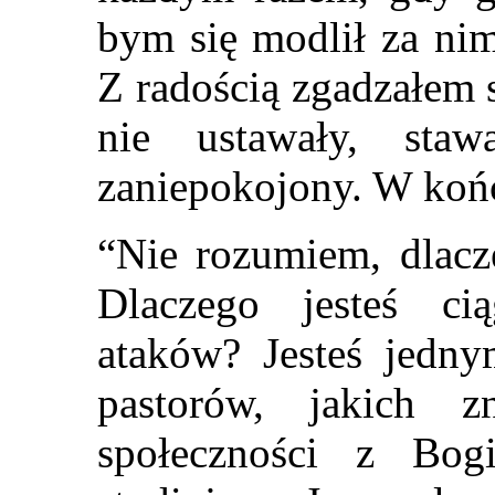
bym się modlił za nim
Z radością zgadzałem s
nie ustawały, staw
zaniepokojony. W koń
“Nie rozumiem, dlacze
Dlaczego jesteś ci
ataków? Jesteś jedny
pastorów, jakich 
społeczności z Bog