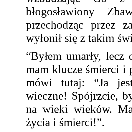
błogosławiony Zba
przechodząc przez z
wyłonił się z takim ś
“Byłem umarły, lecz 
mam klucze śmierci i 
mówi tutaj: “Ja je
wieczne! Spójrzcie, b
na wieki wieków. M
życia i śmierci!”.