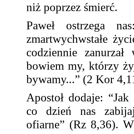
niż poprzez śmierć.
Paweł ostrzega na
zmartwychwstałe życi
codziennie zanurzał
bowiem my, którzy ży
bywamy...” (2 Kor 4,1
Apostoł dodaje: “Jak
co dzień nas zabij
ofiarne” (Rz 8,36). W