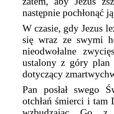
zatem, aby Jezus zsz
następnie pochłonąć ją
W czasie, gdy Jezus le
się wraz ze swymi ho
nieodwołalne zwycię
ustalony z góry plan
dotyczący zmartwychw
Pan posłał swego Ś
otchłań śmierci i tam 
wzbudzając Go z 