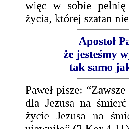
więc w sobie pełnię
życia, której szatan n
Apostoł P
że jesteśmy w
tak samo jak
Paweł pisze: “Zawsze
dla Jezusa na śmier
życie Jezusa na śmi
ujawniło” (2 Kor 4,11)