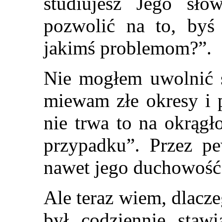
studiujesz Jego sł
pozwolić na to, byś 
jakimś problemom?”.
Nie mogłem uwolnić si
miewam złe okresy i p
nie trwa to na okrągł
przypadku”. Przez p
nawet jego duchowość
Ale teraz wiem, dlacz
był codziennie staw