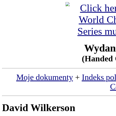
Wydany
(Handed 
Moje dokumenty
+
Indeks po
C
David Wilkerson