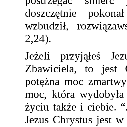
postrzegać śmierć
doszczętnie pokon
wzbudził, rozwiązaw
2,24).
Jeżeli przyjąłeś J
Zbawiciela, to jes
potężna moc zmartwyc
moc, która wydobyła
życiu także i ciebie. “
Jezus Chrystus jest w