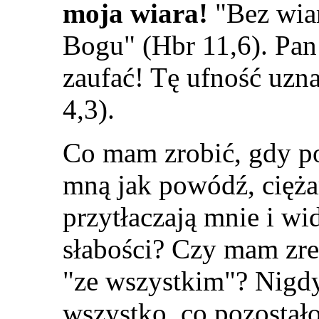
moja wiara!
"
Bez wia
Bogu
"
(Hbr 11,6). Pan
zaufać! Tę ufność uzn
4,3).
Co mam zrobić, gdy po
mną jak powódź, cięża
przytłaczają mnie i w
słabości? Czy mam zr
"
ze wszystkim
"
? Nigd
wszystko, co pozostało