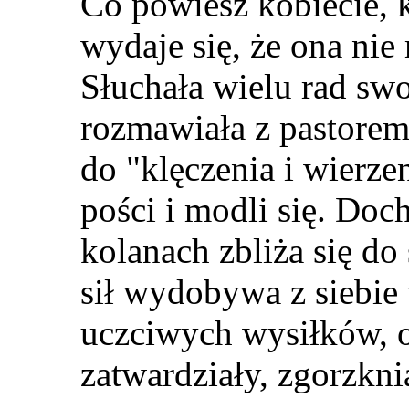
Co powiesz kobiecie, k
wydaje się, że ona nie
Słuchała wielu rad swo
rozmawiała z pastorem
do
"
klęczenia i wierz
pości i modli się. Doc
kolanach zbliża się d
sił wydobywa z siebie 
uczciwych wysiłków, on
zatwardziały, zgorzkni