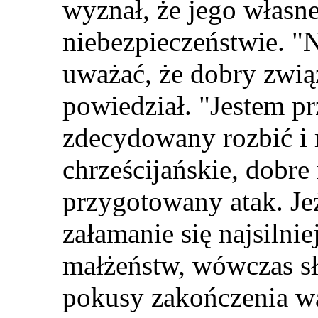
wyznał, że jego własn
niebezpieczeństwie.
"
N
uważać, że dobry zwią
powiedział. "Jestem pr
zde
c
ydowany rozbić i 
chrześcijańskie, dobre
przygotowany atak. J
załamanie się najsilni
małżeństw, wówczas sł
pokusy zakończenia wa