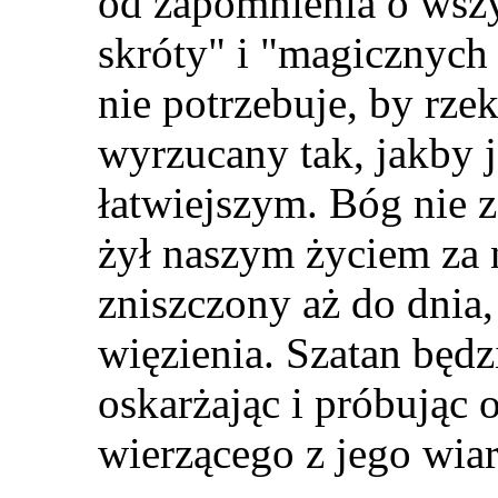
od zapomnienia o wsz
skróty
"
i
"
magicznych 
nie potrzebuje, by rze
wyrzucany tak, jakby j
łatwiejszym. Bóg nie ze
żył naszym życiem za n
zniszczony aż do dnia
więzi
e
nia. Szatan będ
oskarżając i próbując
wierzącego z jego wiar