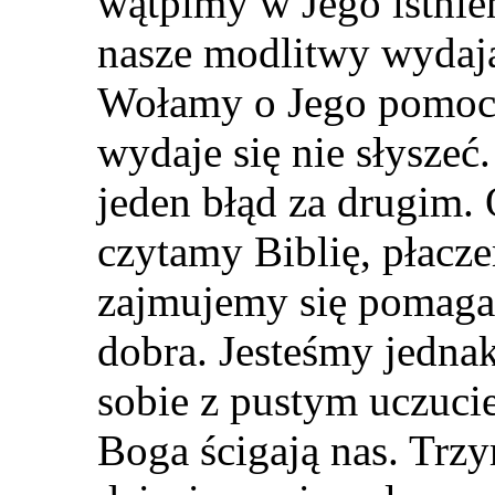
wątpimy w Jego istnien
nasze modlitwy wydają
Wołamy o Jego pomoc w
wydaje s
i
ę nie słysze
jeden błąd za drugim.
czytamy Biblię, płacz
zajmujemy się pomaga
dobra. Jesteśmy jedna
sobie z pustym uczuci
Boga ścigają nas. Trzy