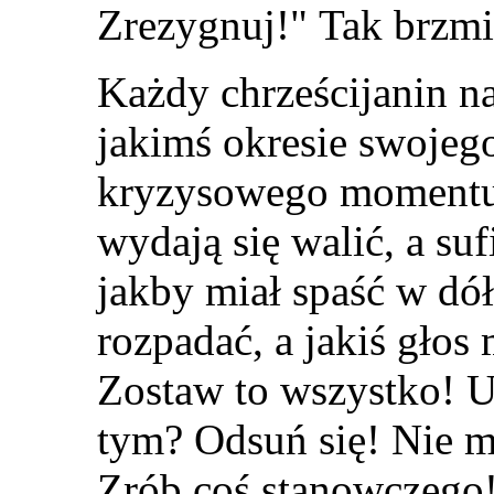
Zrezygnuj!
"
Tak brzmi
Każdy chrześcijanin na
jakimś okresie swojego
kryzysowego momentu.
wydają się walić, a su
jakby miał spaść w dó
rozpadać, a jakiś głos
Zostaw to wszystko! U
tym? Odsuń się! Nie mu
Zrób coś stanowczego