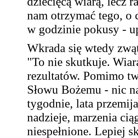
dziecięcą wiarą, lecz r
nam otrzymać tego, o 
w godzinie pokusy
-
u
Wkrada się wtedy zwąt
"
To nie skutkuje. Wiar
rezultatów. Pomimo two
Słowu Bożemu
-
nic n
tygodnie, lata przemij
nadzieje, marzenia cią
niespełnione. Lepiej 