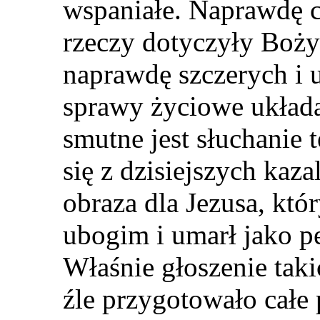
wspaniałe. Naprawdę c
rzeczy dotyczyły Bożyc
naprawdę szczerych i 
sprawy życiowe układaj
smutne je
s
t słuchanie t
się z dzisiejszych kaza
obraza dla Jezusa, który
ubogim i umarł jako p
Właśnie głoszenie taki
źle przygotowało
całe