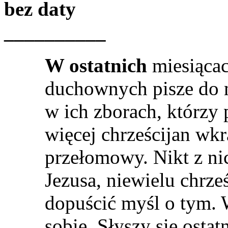
bez daty
__________
W ostatnich
miesiącac
duchownych pisze do m
w ich zborach, którzy 
więcej chrześcijan wkr
przełomowy. Nikt z ni
Jezusa, niewielu chrze
dopuścić myśl o tym. 
sobie. Słyszy się ostat