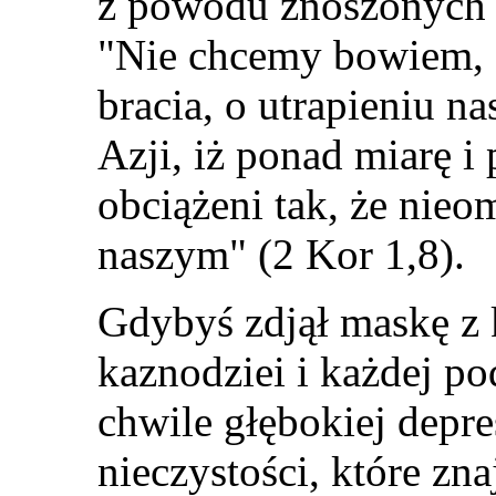
z powodu znoszonych c
"
Nie chcemy bowiem, a
bracia, o utrapieni
u
nas
Azji, iż ponad miarę i
obciążeni tak, że nieo
naszym
"
(2 Kor 1,8).
Gdybyś zdjął maskę z 
kaznodziei i każdej po
chwile głębokiej depre
nieczystości, które z