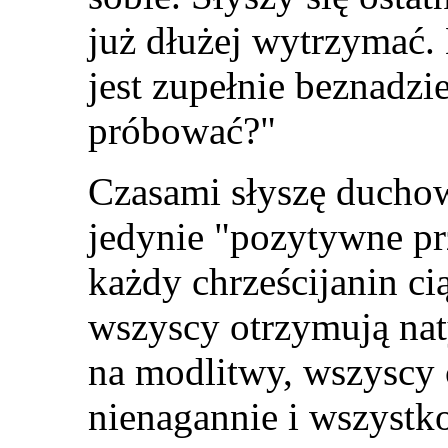
już dłużej wytrzymać. 
jest zupełnie beznadz
próbować?
"
Czasami słyszę duchow
jedynie
"
pozytywne pr
każdy chrześcijanin c
wszyscy otrzymują na
na modlitwy, wszyscy c
nienagannie i wszystko 