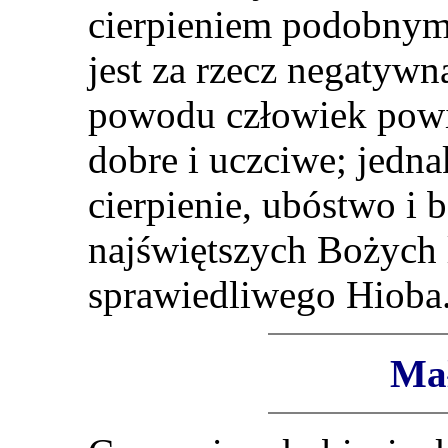
cierpieniem podobny
jest za rzecz negatywną
powodu człowiek powi
dobre i uczciwe; jedna
cierpienie, ubóstwo i 
n
a
jświętszych Bożych l
sprawiedliwego Hioba
Ma