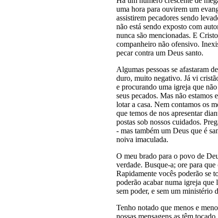
Há um número crescente de mega-
uma hora para ouvirem um evange
assistirem pecadores sendo levad
não está sendo exposto com autor
nunca são mencionadas. E Crist
companheiro não ofensivo. Inexis
pecar contra um Deus santo.
Algumas pessoas se afastaram de
duro, muito negativo. Já vi crist
e procurando uma igreja que não 
seus pecados. Mas não estamos e
lotar a casa. Nem contamos os 
que temos de nos apresentar dian
postas sob nossos cuidados. Pre
- mas também um Deus que é sant
noiva imaculada.
O meu brado para o povo de Deus
verdade. Busque-a; ore para que o
Rapidamente vocês poderão se tor
poderão acabar numa igreja que l
sem poder, e sem um ministério 
Tenho notado que menos e meno
nossas mensagens as têm tocado