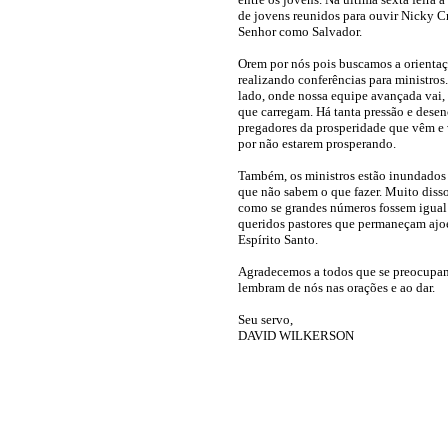
de jovens reunidos para ouvir Nicky Cr
Senhor como Salvador.
Orem por nós pois buscamos a orientaç
realizando conferências para ministro
lado, onde nossa equipe avançada vai, 
que carregam. Há tanta pressão e dese
pregadores da prosperidade que vêm e 
por não estarem prosperando.
Também, os ministros estão inundados 
que não sabem o que fazer. Muito disso 
como se grandes números fossem igual 
queridos pastores que permaneçam ajoe
Espírito Santo.
Agradecemos a todos que se preocupam
lembram de nós nas orações e ao dar.
Seu servo,
DAVID WILKERSON