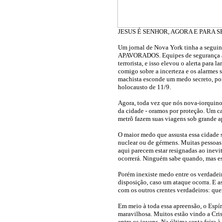
JESUS É SENHOR, AGORA E PARA 
Um jornal de Nova York tinha a segu
APAVORADOS. Equipes de segurança av
terrorista, e isso elevou o alerta para
comigo sobre a incerteza e os alarmes 
machista esconde um medo secreto, poi
holocausto de 11/9.
Agora, toda vez que nós nova-iorquino
da cidade - oramos por proteção. Um c
metrô fazem suas viagens sob grande a
O maior medo que assusta essa cidade 
nuclear ou de gérmens. Muitas pessoas
aqui parecem estar resignadas ao inev
ocorrerá. Ninguém sabe quando, mas es
Porém inexiste medo entre os verdadeir
disposição, caso um ataque ocorra. E 
com os outros crentes verdadeiros: qu
Em meio à toda essa apreensão, o Espí
maravilhosa. Muitos estão vindo a Cri
entre os jovens. Na última sexta feira à