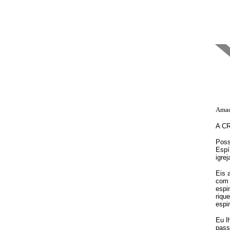
Amad
A C
Poss
Espí
igre
Eis 
com 
espi
riqu
espi
Eu l
pass