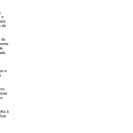
s
 e
ara
o de
 do
mente
de
ado
E
po e
a
sso
star
vo
lta à
 Sua