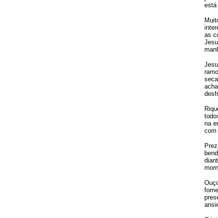
está
Muit
inte
as c
Jesu
man
Jesu
ramo
seca
acha
desf
Riqu
todo
na e
com 
Prez
bend
dian
morn
Ouço
fome
pres
ansi