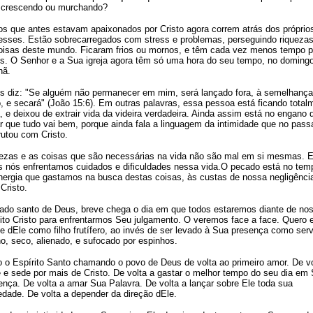
 crescendo ou murchando?
os que antes estavam apaixonados por Cristo agora correm atrás dos próprio
resses. Estão sobrecarregados com stress e problemas, perseguindo riquezas
oisas deste mundo. Ficaram frios ou mornos, e têm cada vez menos tempo p
s. O Senhor e a Sua igreja agora têm só uma hora do seu tempo, no doming
hã.
s diz: "Se alguém não permanecer em mim, será lançado fora, à semelhança
, e secará" (João 15:6). Em outras palavras, essa pessoa está ficando total
, e deixou de extrair vida da videira verdadeira. Ainda assim está no engano 
r que tudo vai bem, porque ainda fala a linguagem da intimidade que no pass
rutou com Cristo.
ezas e as coisas que são necessárias na vida não são mal em si mesmas. 
s nós enfrentamos cuidados e dificuldades nessa vida.O pecado está no tem
nergia que gastamos na busca destas coisas, às custas de nossa negligênci
Cristo.
ado santo de Deus, breve chega o dia em que todos estaremos diante de no
ito Cristo para enfrentarmos Seu julgamento. O veremos face a face. Quero e
te dEle como filho frutífero, ao invés de ser levado à Sua presença como ser
o, seco, alienado, e sufocado por espinhos.
 o Espírito Santo chamando o povo de Deus de volta ao primeiro amor. De vo
 e sede por mais de Cristo. De volta a gastar o melhor tempo do seu dia em
ença. De volta a amar Sua Palavra. De volta a lançar sobre Ele toda sua
edade. De volta a depender da direção dEle.