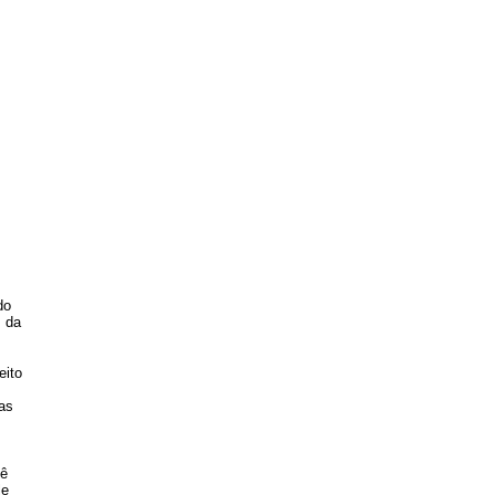
do
s da
eito
as
cê
le