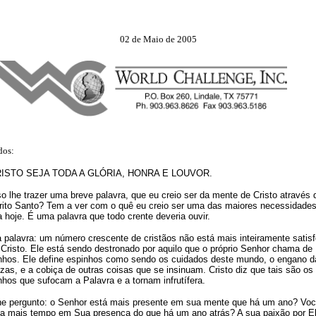
02 de Maio de 2005
os:
RISTO SEJA TODA A GLÓRIA, HONRA E LOUVOR.
o lhe trazer uma breve palavra, que eu creio ser da mente de Cristo através 
rito Santo? Tem a ver com o quê eu creio ser uma das maiores necessidade
ja hoje. É uma palavra que todo crente deveria ouvir.
a palavra: um número crescente de cristãos não está mais inteiramente satisf
Cristo. Ele está sendo destronado por aquilo que o próprio Senhor chama de
nhos. Ele define espinhos como sendo os cuidados deste mundo, o engano d
ezas, e a cobiça de outras coisas que se insinuam. Cristo diz que tais são os
nhos que sufocam a Palavra e a tornam infrutífera.
he pergunto: o Senhor está mais presente em sua mente que há um ano? Vo
a mais tempo em Sua presença do que há um ano atrás? A sua paixão por E