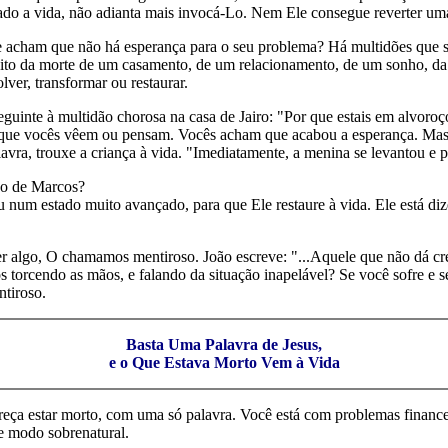
ado a vida, não adianta mais invocá-Lo. Nem Ele consegue reverter uma
e acham que não há esperança para o seu problema? Há multidões que 
peito da morte de um casamento, de um relacionamento, de um sonho, da
lver, transformar ou restaurar.
seguinte à multidão chorosa na casa de Jairo: "Por que estais em alvoro
to que vocês vêem ou pensam. Vocês acham que acabou a esperança. Mas 
vra, trouxe a criança à vida. "Imediatamente, a menina se levantou e pô
lho de Marcos?
ou num estado muito avançado, para que Ele restaure à vida. Ele está d
algo, O chamamos mentiroso. João escreve: "...Aquele que não dá crédi
os torcendo as mãos, e falando da situação inapelável? Se você sofre e 
tiroso.
Basta Uma Palavra de Jesus,
e o Que Estava Morto Vem à Vida
areça estar morto, com uma só palavra. Você está com problemas financ
de modo sobrenatural.