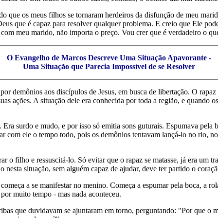
endo que os meus filhos se tornaram herdeiros da disfunção de meu marid
eus que é capaz para resolver qualquer problema. E creio que Ele pode 
r com meu marido, não importa o preço. Vou crer que é verdadeiro o que
O Evangelho de Marcos Descreve Uma Situação Apavorante -
Uma Situação que Parecia Impossível de se Resolver
por demônios aos discípulos de Jesus, em busca de libertação. O rapa
 suas ações. A situação dele era conhecida por toda a região, e quando 
 Era surdo e mudo, e por isso só emitia sons guturais. Espumava pela 
ficar com ele o tempo todo, pois os demônios tentavam lançá-lo no rio, 
ar o filho e ressuscitá-lo. Só evitar que o rapaz se matasse, já era um 
o nesta situação, sem alguém capaz de ajudar, deve ter partido o coraçã
s começa a se manifestar no menino. Começa a espumar pela boca, a rol
ez por muito tempo - mas nada aconteceu.
cribas que duvidavam se ajuntaram em torno, perguntando: "Por que o m