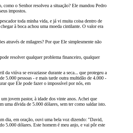
tão, como o Senhor resolveu a situação? Ele mandou Pedro
seus impostos.
escador toda minha vida, e já vi muita coisa dentro de
 chegar à boca achou uma moeda cintilante. O valor era
ações através de milagres? Por que Ele simplesmente não
 pode resolver qualquer problema financeiro, qualquer
 da viúva se esvaziasse durante a seca... que protegeu a
e 5.000 pessoas - e mais tarde outra multidão de 4.000 -
urar que Ele pode fazer o impossível por nós, em
 um jovem pastor, à idade dos vinte anos. Achei que
em uma dívida de 5.000 dólares, sem ter como saldar isto.
 um dia, em oração, ouvi uma bela voz dizendo: "David,
o 5.000 dólares. Este homem é meu anjo, e vai pôr este