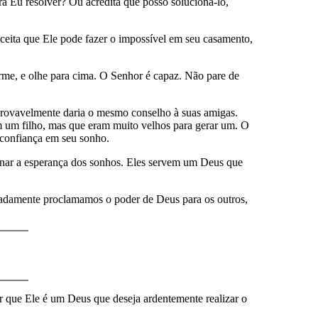
ara Eu resolver? Ou acredita que posso solucioná-lo,
aceita que Ele pode fazer o impossível em seu casamento,
me, e olhe para cima. O Senhor é capaz. Não pare de
provavelmente daria o mesmo conselho à suas amigas.
m um filho, mas que eram muito velhos para gerar um. O
 confiança em seu sonho.
donar a esperança dos sonhos. Eles servem um Deus que
usadamente proclamamos o poder de Deus para os outros,
r que Ele é um Deus que deseja ardentemente realizar o