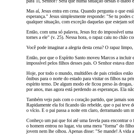
para Ti, Senhor? Será que numa situação destas o diabo 
Mas aí, Jesus entra em cena. Quando pergunta o que está
esperança." Jesus simplesmente responde: "Se tu podes cr
qualquer situação, com exceção daquelas que estejam sob
Então, com uma só palavra, Jesus fez do impossível uma r
tornes a ele" (v. 25). Nessa hora, o rapaz caiu no chão c
Você pode imaginar a alegria desta cena? O rapaz limpo, l
Então, por que o Espírito Santo moveu Marcos a incluir e
impossível pelos filhos desses pais. O Senhor estava dize
Hoje, por todo o mundo, multidões de pais cristãos estã
ônibus para o norte do estado para visitar os filhos na p
espírito terno. De algum modo ele ficou preso às drogas, 
por anos, mas agora está perdendo as esperanças. Ela nã
Também vejo pais com o coração partido, que jamais sonha
Rapidamente ela foi ficando tão rebelde, que o pai teve d
o vício. E o pai passa a noite em claro, derramando um 
Conheço um pai que foi até uma favela para encontrar o 
o homem entrou no lugar, viu uma mera "forma" do filho 
jovem nem lhe olhou. Apenas disse: "Se mande! A vida 