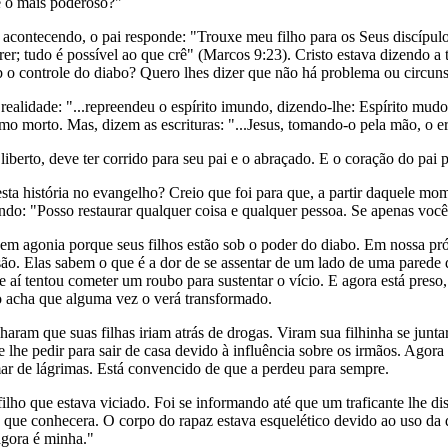
é o mais poderoso?"
 acontecendo, o pai responde: "Trouxe meu filho para os Seus discípu
er; tudo é possível ao que crê" (Marcos 9:23). Cristo estava dizendo a
 o controle do diabo? Quero lhes dizer que não há problema ou circuns
ealidade: "...repreendeu o espírito imundo, dizendo-lhe: Espírito mudo
omo morto. Mas, dizem as escrituras: "...Jesus, tomando-o pela mão, o er
iberto, deve ter corrido para seu pai e o abraçado. E o coração do pai p
sta história no evangelho? Creio que foi para que, a partir daquele mo
ndo: "Posso restaurar qualquer coisa e qualquer pessoa. Se apenas você 
o em agonia porque seus filhos estão sob o poder do diabo. Em nossa pr
risão. Elas sabem o que é a dor de se assentar de um lado de uma parede
e aí tentou cometer um roubo para sustentar o vício. E agora está preso
o acha que alguma vez o verá transformado.
ram que suas filhas iriam atrás de drogas. Viram sua filhinha se juntar
e lhe pedir para sair de casa devido à influência sobre os irmãos. Agora
mar de lágrimas. Está convencido de que a perdeu para sempre.
filho que estava viciado. Foi se informando até que um traficante lhe
que conhecera. O corpo do rapaz estava esquelético devido ao uso da d
agora é minha."