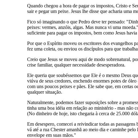
Quando chegou a hora de pagar os impostos, Cristo e Seu
sair e pegar um peixe. Jesus lhe disse que acharia uma m
Fico só imaginando o que Pedro deve ter pensado: "Dinhe
peixes: vermes, anzóis, algas. Mas nunca vi uma moeda."
suficiente para pagar os impostos, bem como Jesus havia 
Por que o Espírito moveu os escritores dos evangelhos par
fez uma coleta, ou enviou os discípulos para que trabalh
Creio que Jesus se moveu aqui de modo sobrenatural, porq
crise familiar, qualquer necessidade desesperadora.
Ele queria que soubéssemos que Ele é o mesmo Deus que a
viúva de seus credores, enchendo enormes potes de óleo d
com uns poucos peixes e pães. Ele sabe que, em certas o
qualquer situação.
Naturalmente, podemos fazer suposições sobre a promessa
tinha uma boa idéia em relação ao ministério - mas não c
(No dinheiro de hoje, isto chegaria à cerca de 25.000 dóla
Em desespero, comecei a reivindicar todas as passagens 
vá até a rua Chester amanhã ao meio dia e caminhe pelo
envelope em suas mãos."