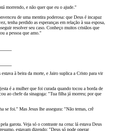
stá morrendo, e não quer que eu o ajude."
 convenceu de uma mentira poderosa: que Deus é incapaz
vez, tenha perdido as esperanças em relação à sua esposa,
nseguir resolver seu caso. Conheço muitos cristãos que
rtou a pessoa que amo."
stava à beira da morte, e Jairo suplica a Cristo para vir
esta é a mulher que foi curada quando tocou a borda de
cou ao chefe da sinagoga: "Tua filha já morreu; por que
a se foi." Mas Jesus lhe assegura: "Não temas, crê
ela garota. Veja só o contraste na cena: lá estava Deus
m resumo, estavam dizendo: "Deus só pode operar