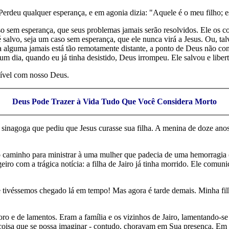
Perdeu qualquer esperança, e em agonia dizia: "Aquele é o meu filho; e
caso sem esperança, que seus problemas jamais serão resolvidos. Ele os
 salvo, seja um caso sem esperança, que ele nunca virá a Jesus. Ou, tal
soa alguma jamais está tão remotamente distante, a ponto de Deus não co
 um dia, quando eu já tinha desistido, Deus irrompeu. Ele salvou e libe
sível com nosso Deus.
Deus Pode Trazer à Vida Tudo Que Você Considera Morto
 sinagoga que pediu que Jesus curasse sua filha. A menina de doze anos e
o caminho para ministrar à uma mulher que padecia de uma hemorragia (
ro com a trágica notícia: a filha de Jairo já tinha morrido. Ele comuni
e tivéssemos chegado lá em tempo! Mas agora é tarde demais. Minha filh
o e de lamentos. Eram a família e os vizinhos de Jairo, lamentando-se p
r coisa que se possa imaginar - contudo, choravam em Sua presença. E