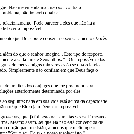
gre. Não me entenda mal: não sou contra o
 problema, não importa qual seja.
u relacionamento. Pode parecer a eles que não há a
de fazer o impossível.
iramente que Deus pode consertar o seu casamento? Vocês
além do que o senhor imagina". Este tipo de resposta
ramente a cada um de Seus filhos: "...Os impossíveis dos
alguns de meus amigos ministros estão se divorciando.
urado. Simplesmente não confiam em que Deus faça o
verdade, muitos dos cônjuges que me procuram para
oluções anteriormente determinada por eles.
 ao seguinte: nada em sua vida está acima da capacidade
não crê que Ele seja o Deus do impossível.
 grosseiras, que já foi pego nelas muitas vezes. E mesmo
 irmã. Mesmo assim, sei que ela não está convencida de
 uma opção para o cristão, a menos que o cônjuge o
te: "Sou o seu Deus - e posso resolver isto."