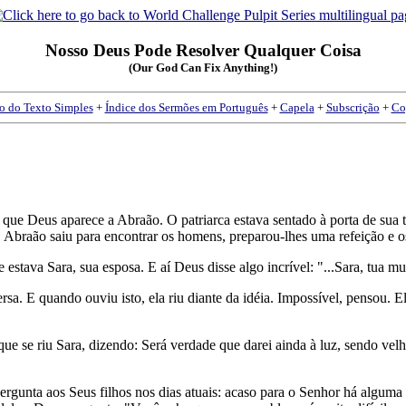
Nosso Deus Pode Resolver Qualquer Coisa
(Our God Can Fix Anything!)
o do Texto Simples
+
Índice dos Sermões em Português
+
Capela
+
Subscrição
+
Co
que Deus aparece a Abraão. O patriarca estava sentado à porta de sua t
Abraão saiu para encontrar os homens, preparou-lhes uma refeição e o
tava Sara, sua esposa. E aí Deus disse algo incrível: "...Sara, tua mul
sa. E quando ouviu isto, ela riu diante da idéia. Impossível, pensou. El
que se riu Sara, dizendo: Será verdade que darei ainda à luz, sendo v
gunta aos Seus filhos nos dias atuais: acaso para o Senhor há alguma