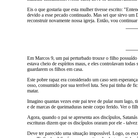
Eis o que gostaria que esta mulher tivesse escrito: "Ent
devido a esse pecado continuado. Mas sei que sirvo um D
reconstruir novamente nossa igreja. Então, vou continua
Em Marcos 9, um pai perturbado trouxe o filho possuído 
estava cheio de espíritos maus, e eles controlavam todas
guardarem os filhos em casa.
Este pobre rapaz era considerado um caso sem esperança.
osso, consumido por sua terrível luta. Seu pai tinha de 
matar.
Imagino quantas vezes este pai teve de pular num lago, tir
e de marcas de queimaduras neste corpo ferido. Ver o filh
Agora, quando o pai se apresenta aos discípulos, Sataná
escrituras dizem que os discípulos oraram por ele - talv
Deve ter parecido uma situação impossível. Logo, os es