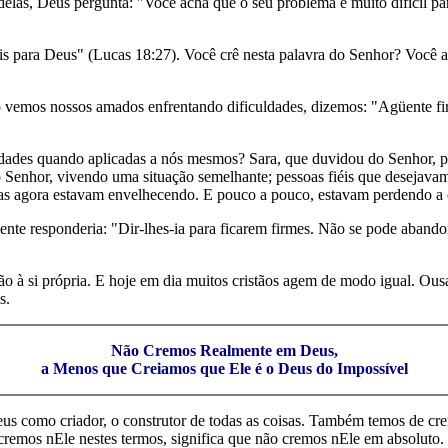
 delas, Deus pergunta: "Você acha que o seu problema é muito difícil p
eis para Deus" (Lucas 18:27). Você crê nesta palavra do Senhor? Você 
vemos nossos amados enfrentando dificuldades, dizemos: "Agüente fir
rdades quando aplicadas a nós mesmos? Sara, que duvidou do Senhor, 
o Senhor, vivendo uma situação semelhante; pessoas fiéis que desejava
mas agora estavam envelhecendo. E pouco a pouco, estavam perdendo a
mente responderia: "Dir-lhes-ia para ficarem firmes. Não se pode aban
ação à si própria. E hoje em dia muitos cristãos agem de modo igual. O
s.
Não Cremos Realmente em Deus,
a Menos que Creiamos que Ele é o Deus do Impossível
us como criador, o construtor de todas as coisas. Também temos de cre
 cremos nEle nestes termos, significa que não cremos nEle em absoluto.