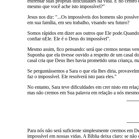
enfrentar suas próprias dificuldades na vida. E no centro
mesmo que você ache isto impossível?"
Jesus nos diz: "...Os impossíveis dos homens são possív
em sua família, em seu trabalho, visando seu futuro?
Somos rápidos em dizer aos outros que Ele pode.Quando 
confiar nEle. Ele é o Deus do impossível".
Mesmo assim, fico pensando: será que cremos nestas ve
Suponha que ela tivesse ouvido a respeito de um casal d
casal cria que Deus lhes havia prometido uma criança, 
Se perguntássemos a Sara o que ela lhes diria, provavel
faz o impossível. Ele resolverá isto para eles."
No entanto, Sara teve dificuldades em crer nisto em rel
mas não cremos em Sua palavra em relação a nós mesmo
Para nós não será suficiente simplesmente crermos em De
impossível em nossas vidas. A Bíblia deixa claro: se não