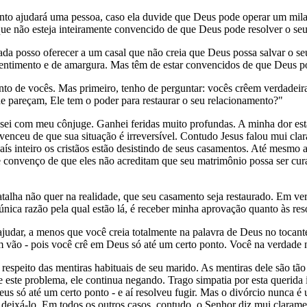
o ajudará uma pessoa, caso ela duvide que Deus pode operar um mila
que não esteja inteiramente convencido de que Deus pode resolver o seu
ada posso oferecer a um casal que não creia que Deus possa salvar o se
sentimento e de amargura. Mas têm de estar convencidos de que Deus po
ento de vocês. Mas primeiro, tenho de perguntar: vocês crêem verdade
he pareçam, Ele tem o poder para restaurar o seu relacionamento?"
i com meu cônjuge. Ganhei feridas muito profundas. A minha dor está 
venceu de que sua situação é irreversível. Contudo Jesus falou mui cla
ís inteiro os cristãos estão desistindo de seus casamentos. Até mesmo 
e convenço de que eles não acreditam que seu matrimônio possa ser c
batalha não quer na realidade, que seu casamento seja restaurado. Em 
nica razão pela qual estão lá, é receber minha aprovação quanto às res
udar, a menos que você creia totalmente na palavra de Deus no tocante
em vão - pois você crê em Deus só até um certo ponto. Você na verdade 
speito das mentiras habituais de seu marido. As mentiras dele são tão
re este problema, ele continua negando.
Trago simpatia por esta querida
us só até um certo ponto - e aí resolveu fugir. Mas o divórcio nunca é
 deixá-lo. Em todos os outros casos, contudo, o Senhor diz mui claramen