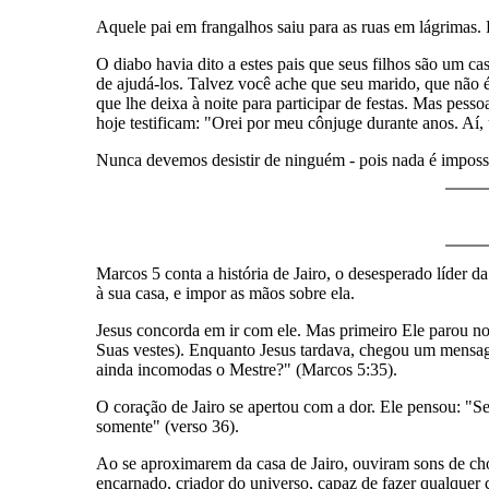
Aquele pai em frangalhos saiu para as ruas em lágrimas. 
O diabo havia dito a estes pais que seus filhos são um 
de ajudá-los. Talvez você ache que seu marido, que não é
que lhe deixa à noite para participar de festas. Mas pes
hoje testificam: "Orei por meu cônjuge durante anos. Aí,
Nunca devemos desistir de ninguém - pois nada é impos
Marcos 5 conta a história de Jairo, o desesperado líder da
à sua casa, e impor as mãos sobre ela.
Jesus concorda em ir com ele. Mas primeiro Ele parou n
Suas vestes). Enquanto Jesus tardava, chegou um mensagei
ainda incomodas o Mestre?" (Marcos 5:35).
O coração de Jairo se apertou com a dor. Ele pensou: "S
somente" (verso 36).
Ao se aproximarem da casa de Jairo, ouviram sons de chor
encarnado, criador do universo, capaz de fazer qualque