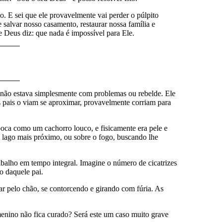
o. E sei que ele provavelmente vai perder o púlpito
salvar nosso casamento, restaurar nossa família e
 Deus diz: que nada é impossível para Ele.
z não estava simplesmente com problemas ou rebelde. Ele
os pais o viam se aproximar, provavelmente corriam para
boca como um cachorro louco, e fisicamente era pele e
no lago mais próximo, ou sobre o fogo, buscando lhe
trabalho em tempo integral. Imagine o número de cicatrizes
o daquele pai.
ar pelo chão, se contorcendo e girando com fúria. As
enino não fica curado? Será este um caso muito grave