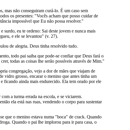
los, mas não conseguiram curá-lo. É um caso sem
 todos os presentes: "Vocês acham que posso cuidar de
tância impossível que Eu não possa resolver."
 e surdo, eu te ordeno: Sai deste jovem e nunca mais
gueu, e ele se levantou" (v. 27).
ulou de alegria. Deus tinha resolvido tudo.
mento, todo pai saiba que pode-se confiar que Deus fará o
crer, todas as coisas lhe serão possíveis através de Mim."
ópria congregação, vejo a dor de mães que viajam de
 de vidro grosso, encarar o menino que antes tinha um
, e ficando ainda mais endurecido. Ela tem orado por ele
 com a turma errada na escola, e se viciarem.
 então ela está nas ruas, vendendo o corpo para sustentar
 disse que o menino estava numa "boca" de crack. Quando
roga. Quando o pai lhe implorou para ir para casa, o