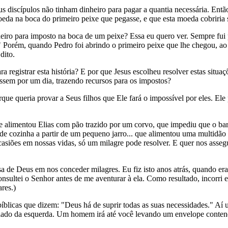
s discípulos não tinham dinheiro para pagar a quantia necessária. En
oeda na boca do primeiro peixe que pegasse, e que esta moeda cobriria 
iro para imposto na boca de um peixe? Essa eu quero ver. Sempre fui p
 Porém, quando Pedro foi abrindo o primeiro peixe que lhe chegou, ao
dito.
a registrar esta história? E por que Jesus escolheu resolver estas situ
assem por um dia, trazendo recursos para os impostos?
ue queria provar a Seus filhos que Ele fará o impossível por eles. Ele
limentou Elias com pão trazido por um corvo, que impediu que o barril
e cozinha a partir de um pequeno jarro... que alimentou uma multidão d
casiões em nossas vidas, só um milagre pode resolver. E quer nos asseg
 de Deus em nos conceder milagres. Eu fiz isto anos atrás, quando era
onsultei o Senhor antes de me aventurar à ela. Como resultado, incorri 
res.)
bíblicas que dizem: "Deus há de suprir todas as suas necessidades." Aí
 lado da esquerda. Um homem irá até você levando um envelope contend