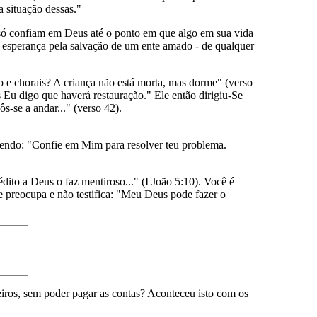
 situação dessas."
só confiam em Deus até o ponto em que algo em sua vida
 esperança pela salvação de um ente amado - de qualquer
ço e chorais? A criança não está morta, mas dorme" (verso
Eu digo que haverá restauração." Ele então dirigiu-Se
s-se a andar..." (verso 42).
izendo: "Confie em Mim para resolver teu problema.
to a Deus o faz mentiroso..." (I João 5:10). Você é
se preocupa e não testifica: "Meu Deus pode fazer o
eiros, sem poder pagar as contas? Aconteceu isto com os