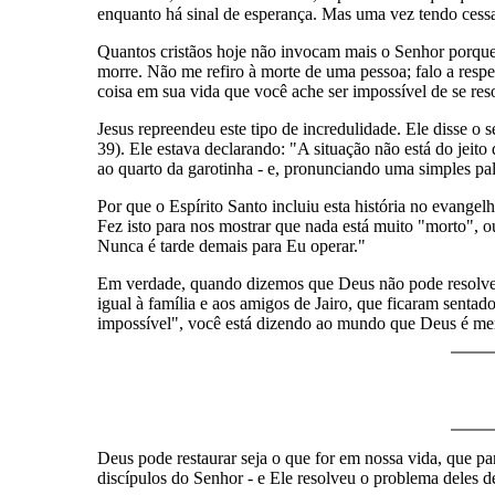
enquanto há sinal de esperança. Mas uma vez tendo cess
Quantos cristãos hoje não invocam mais o Senhor porqu
morre. Não me refiro à morte de uma pessoa; falo a res
coisa em sua vida que você ache ser impossível de se reso
Jesus repreendeu este tipo de incredulidade. Ele disse o 
39). Ele estava declarando: "A situação não está do jei
ao quarto da garotinha - e, pronunciando uma simples pala
Por que o Espírito Santo incluiu esta história no evange
Fez isto para nos mostrar que nada está muito "morto", 
Nunca é tarde demais para Eu operar."
Em verdade, quando dizemos que Deus não pode resolver 
igual à família e aos amigos de Jairo, que ficaram sentad
impossível", você está dizendo ao mundo que Deus é men
Deus pode restaurar seja o que for em nossa vida, que p
discípulos do Senhor - e Ele resolveu o problema deles 