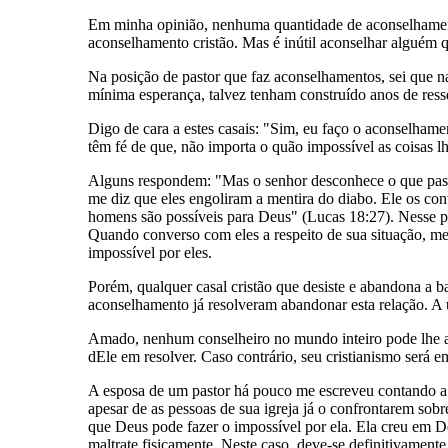
Em minha opinião, nenhuma quantidade de aconselhament
aconselhamento cristão. Mas é inútil aconselhar alguém 
Na posição de pastor que faz aconselhamentos, sei que n
mínima esperança, talvez tenham construído anos de res
Digo de cara a estes casais: "Sim, eu faço o aconselham
têm fé de que, não importa o quão impossível as coisas l
Alguns respondem: "Mas o senhor desconhece o que passe
me diz que eles engoliram a mentira do diabo. Ele os con
homens são possíveis para Deus" (Lucas 18:27). Nesse pa
Quando converso com eles a respeito de sua situação, m
impossível por eles.
Porém, qualquer casal cristão que desiste e abandona a 
aconselhamento já resolveram abandonar esta relação. A ú
Amado, nenhum conselheiro no mundo inteiro pode lhe aj
dEle em resolver. Caso contrário, seu cristianismo será 
A esposa de um pastor há pouco me escreveu contando a re
apesar de as pessoas de sua igreja já o confrontarem sob
que Deus pode fazer o impossível por ela. Ela creu em De
maltrate fisicamente. Neste caso, deve-se definitivamente