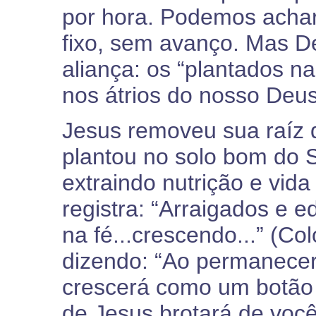
por hora. Podemos achar
fixo, sem avanço. Mas 
aliança: os “plantados n
nos átrios do nosso Deus
Jesus removeu sua raíz d
plantou no solo bom do S
extraindo nutrição e vida
registra: “Arraigados e e
na fé...crescendo...” (Co
dizendo: “Ao permanecer 
crescerá como um botão d
de Jesus brotará de você