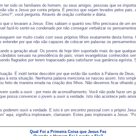
 ter sido os familiares do homem, ou seus amigos, pessoas que se importava
não vão a Jesus por conta própria. É preciso que sejam levados pelos pais,
Como?”, você pergunta. Através de oração confiante e diária.
que o levaram a Jesus. Eles sabiam o quanto seu filho precisava de um enco
a cruel fazê-lo sentir-se condenado por não conseguir verbalizar os pensamento
conseguem ser muito cruéis com seus próprios filhos exatamente desta form
s entender por que não são capazes de colocar em palavras os pensamentos 
do a geração atual. Os jovens de hoje têm suportado mais do que qualquer g
cândalos sexuais na presidência do país; viram evangelistas conhecidos se
endo flagrados por terem trapaceado para satisfazer sua ganância egoísta. 
tuação. É inútil tentar descobrir por que estão tão surdos à Palavra de Deus
ou à esta situação. Nenhuma palavra menciona se nasceu assim. Isto simp
ou feito de maneira errada na criação dos filhos. Não devemos ficar olhando
ovem surdo a ouvir - por meio de aconselhamento. Você não pode fazer um ga
de que possa convencer o jovem a ouvir a verdade. Isto não acontece pelo a
s poderem ouvir a verdade. E isto é um encontro pessoal com o próprio Jes
am” aqui, significa imploraram, clamaram. Estes pais imploraram a Jesus: “Po
Qual Foi a Primeira Coisa que Jesus Fez