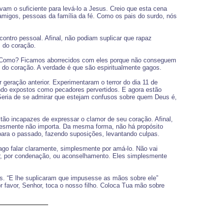
m o suficiente para levá-lo a Jesus. Creio que esta cena
 amigos, pessoas da família da fé. Como os pais do surdo, nós
ntro pessoal. Afinal, não podiam suplicar que rapaz
s do coração.
a. Como? Ficamos aborrecidos com eles porque não conseguem
do coração. A verdade é que são espiritualmente gagos.
eração anterior. Experimentaram o terror do dia 11 de
ndo expostos como pecadores pervertidos. E agora estão
Seria de se admirar que estejam confusos sobre quem Deus é,
, tão incapazes de expressar o clamor de seu coração. Afinal,
lesmente não importa. Da mesma forma, não há propósito
 para o passado, fazendo suposições, levantando culpas.
go falar claramente, simplesmente por amá-lo. Não vai
mor, por condenação, ou aconselhamento. Eles simplesmente
us. “E lhe suplicaram que impusesse as mãos sobre ele”
r favor, Senhor, toca o nosso filho. Coloca Tua mão sobre