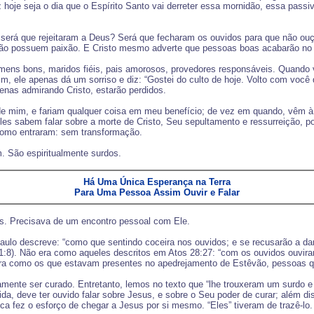
hoje seja o dia que o Espírito Santo vai derreter essa mornidão, essa passi
 será que rejeitaram a Deus? Será que fecharam os ouvidos para que não o
ão possuem paixão. E Cristo mesmo adverte que pessoas boas acabarão no in
ens bons, maridos fiéis, pais amorosos, provedores responsáveis. Quando v
m, ele apenas dá um sorriso e diz: “Gostei do culto de hoje. Volto com você
nas admirando Cristo, estarão perdidos.
 mim, e fariam qualquer coisa em meu benefício; de vez em quando, vêm à
les sabem falar sobre a morte de Cristo, Seu sepultamento e ressurreição, 
omo entraram: sem transformação.
. São espiritualmente surdos.
Há Uma Única Esperança na Terra
Para Uma Pessoa Assim Ouvir e Falar
s. Precisava de um encontro pessoal com Ele.
lo descreve: “como que sentindo coceira nos ouvidos; e se recusarão a dar 
 11:8). Não era como aqueles descritos em Atos 28:27: “com os ouvidos ouvi
 como os que estavam presentes no apedrejamento de Estêvão, pessoas que
amente ser curado. Entretanto, lemos no texto que “lhe trouxeram um surdo
ida, deve ter ouvido falar sobre Jesus, e sobre o Seu poder de curar; além d
a fez o esforço de chegar a Jesus por si mesmo. “Eles” tiveram de trazê-lo.