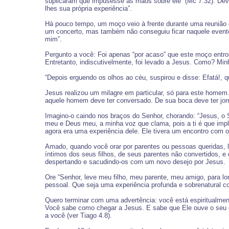
suplicaram que impusesse as mãos sobre ele” (Mc 7:32). Deve
lhes sua própria experiência”.
Há pouco tempo, um moço veio à frente durante uma reunião de
um concerto, mas também não conseguiu ficar naquele evento. 
mim”.
Pergunto a você: Foi apenas “por acaso” que este moço entrou
Entretanto, indiscutivelmente, foi levado a Jesus. Como? Min
“Depois erguendo os olhos ao céu, suspirou e disse: Efatá!, q
Jesus realizou um milagre em particular, só para este homem.
aquele homem deve ter conversado. De sua boca deve ter jorr
Imagino-o caindo nos braços do Senhor, chorando: “Jesus, o 
meu e Deus meu, a minha voz que clama, pois a ti é que imp
agora era uma experiência dele. Ele tivera um encontro com o
Amado, quando você orar por parentes ou pessoas queridas,
íntimos dos seus filhos, de seus parentes não convertidos, e 
despertando e sacudindo-os com um novo desejo por Jesus.
Ore “Senhor, leve meu filho, meu parente, meu amigo, para l
pessoal. Que seja uma experiência profunda e sobrenatural co
Quero terminar com uma advertência: você está espiritualmen
Você sabe como chegar a Jesus. E sabe que Ele ouve o seu cl
a você (ver Tiago 4.8).