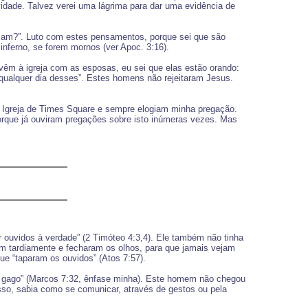
vidade. Talvez verei uma lágrima para dar uma evidência de
uçam?”. Luto com estes pensamentos, porque sei que são
ferno, se forem mornos (ver Apoc. 3:16).
êm à igreja com as esposas, eu sei que elas estão orando:
 qualquer dia desses”. Estes homens não rejeitaram Jesus.
 Igreja de Times Square e sempre elogiam minha pregação.
porque já ouviram pregações sobre isto inúmeras vezes. Mas
ouvidos à verdade” (2 Timóteo 4:3,4). Ele também não tinha
ram tardiamente e fecharam os olhos, para que jamais vejam
 “taparam os ouvidos” (Atos 7:57).
 e gago” (Marcos 7:32, ênfase minha). Este homem não chegou
isso, sabia como se comunicar, através de gestos ou pela