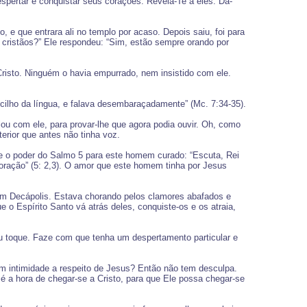
spertar e conquistar seus corações. Revela-Te a eles. Dá-
e que entrara ali no templo por acaso. Depois saiu, foi para
 cristãos?” Ele respondeu: “Sim, estão sempre orando por
Cristo. Ninguém o havia empurrado, nem insistido com ele.
pecilho da língua, e falava desembaraçadamente” (Mc. 7:34-35).
lou com ele, para provar-lhe que agora podia ouvir. Oh, como
erior que antes não tinha voz.
 e o poder do Salmo 5 para este homem curado: “Escuta, Rei
oração” (5: 2,3). O amor que este homem tinha por Jesus
m Decápolis. Estava chorando pelos clamores abafados e
 o Espírito Santo vá atrás deles, conquiste-os e os atraia,
eu toque. Faze com que tenha um despertamento particular e
om intimidade a respeito de Jesus? Então não tem desculpa.
 a hora de chegar-se a Cristo, para que Ele possa chegar-se