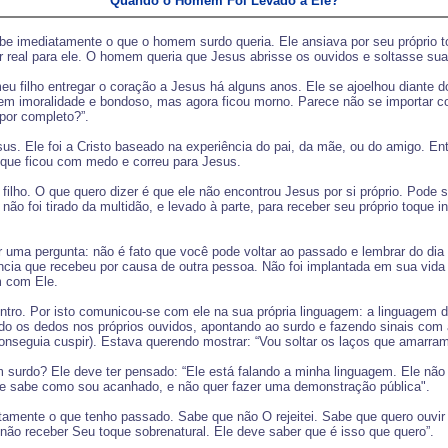
Quando o Homem Foi Levado a Ele?
soube imediatamente o que o homem surdo queria. Ele ansiava por seu próprio 
r real para ele. O homem queria que Jesus abrisse os ouvidos e soltasse sua 
u filho entregar o coração a Jesus há alguns anos. Ele se ajoelhou diante d
sem imoralidade e bondoso, mas agora ficou morno. Parece não se importar 
por completo?”.
sus. Ele foi a Cristo baseado na experiência do pai, da mãe, ou do amigo. En
 que ficou com medo e correu para Jesus.
filho. O que quero dizer é que ele não encontrou Jesus por si próprio. Pode 
o foi tirado da multidão, e levado à parte, para receber seu próprio toque in
er uma pergunta: não é fato que você pode voltar ao passado e lembrar do d
ncia que recebeu por causa de outra pessoa. Não foi implantada em sua vida
m com Ele.
ro. Por isto comunicou-se com ele na sua própria linguagem: a linguagem dos
do os dedos nos próprios ouvidos, apontando ao surdo e fazendo sinais com a
conseguia cuspir). Estava querendo mostrar: “Vou soltar os laços que amarr
urdo? Ele deve ter pensado: “Ele está falando a minha linguagem. Ele não
le sabe como sou acanhado, e não quer fazer uma demonstração pública".
mente o que tenho passado. Sabe que não O rejeitei. Sabe que quero ouvir
ão receber Seu toque sobrenatural. Ele deve saber que é isso que quero”.