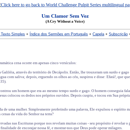
Um Clamor Sem Voz
(A Cry Without a Voice)
 Texto Simples
+
Índice dos Sermões em Português
+
Capela
+
Subscrição
amática cena ocorre em apenas cinco versículos:
da Galiléia, através do território de Decápolis. Então, lhe trouxeram um surdo e gago
ngua com saliva; depois, erguendo os olhos ao céu, suspirou e disse: Efatá!, que quer
35).
controu um homem que era ao mesmo tempo surdo e gago. O homem conseguia falar,
esus colocou os dedos nos próprios ouvidos. Depois cuspiu, e tocou em Sua própria
da de uma mulher. Simplesmente proferindo uma palavra, Ele expulsou o espírito ma
 cenas da vida do Senhor na terra?
eservadas nas Escrituras porque nos revelam muitas coisas - seu propósito é revelar 
a finalidade de encorajar nossa fé, e mostrar-nos que Deus pode operar milagres.