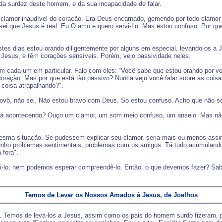
da surdez deste homem, e da sua incapacidade de falar.
 clamor inaudível do coração. Era Deus encarnado, gemendo por todo clamo
ei que Jesus é real. Eu O amo e quero servi-Lo. Mas estou confuso. Por que
tes dias estou orando diligentemente por alguns em especial, levando-os a J
Jesus, e têm corações sensíveis. Porém, vejo passividade neles.
om cada um em particular. Falo com eles: “Você sabe que estou orando por v
ração. Mas por que está tão passivo? Nunca vejo você falar sobre as coisas 
coisa atrapalhando?".
vô, não sei. Não estou bravo com Deus. Só estou confuso. Acho que não sei
 está acontecendo? Ouço um clamor, um som meio confuso, um anseio. Mas n
sma situação. Se pudessem explicar seu clamor, seria mais ou menos assim: “
enho problemas sentimentais, problemas com os amigos. Tá tudo acumuland
 fora".
-lo; nem podemos esperar compreendê-lo. Então, o que devemos fazer? Sab
Temos de Levar os Nossos Amados à Jesus, de Joelhos
a. Temos de levá-los a Jesus, assim como os pais do homem surdo fizeram, pa