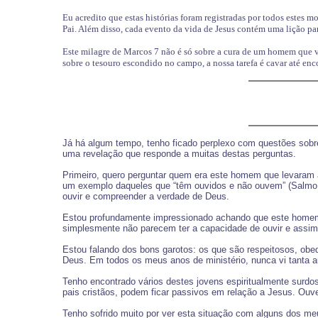
Eu acredito que estas histórias foram registradas por todos estes m
Pai. Além disso, cada evento da vida de Jesus contém uma lição pa
Este milagre de Marcos 7 não é só sobre a cura de um homem que vi
sobre o tesouro escondido no campo, a nossa tarefa é cavar até enco
Já há algum tempo, tenho ficado perplexo com questões sobr
uma revelação que responde a muitas destas perguntas.
Primeiro, quero perguntar quem era este homem que levaram 
um exemplo daqueles que “têm ouvidos e não ouvem” (Salmo 11
ouvir e compreender a verdade de Deus.
Estou profundamente impressionado achando que este homem su
simplesmente não parecem ter a capacidade de ouvir e assimi
Estou falando dos bons garotos: os que são respeitosos, obe
Deus. Em todos os meus anos de ministério, nunca vi tanta
Tenho encontrado vários destes jovens espiritualmente surdo
pais cristãos, podem ficar passivos em relação a Jesus. O
Tenho sofrido muito por ver esta situação com alguns dos m