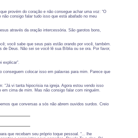
r que provém do coração e não consegue achar uma voz: “O
 não consigo falar tudo isso que está abafado no meu
esus através da oração intercessória. São garotos bons,
ocê; você sabe que seus pais estão orando por você, também.
de Deus. Não sei se você lê sua Bíblia ou se ora. Por favor,
 explicar”.
ão conseguem colocar isso em palavras para mim. Parece que
Já vi tanta hipocrisia na igreja. Agora estou vendo isso
o em cima de mim. Mas não consigo falar com ninguém.
emos que conversas a sós não abrem ouvidos surdos. Creio
ra que recebam seu próprio toque pessoal. “... lhe