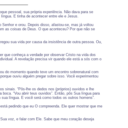
toque pessoal, sua própria experiência. Não dava para se
língua. E tinha de acontecer entre ele e Jesus.
o Senhor e orou. Depois disso, afastou-se, mas já voltou
com as coisas de Deus. O que aconteceu? Por que não se
tregou sua vida por causa da insistência de outra pessoa. Ou,
ser que conheça a verdade por observar Cristo na vida dos
dividual. A revelação precisa vir quando ele está a sós com o
ia ou do momento quando teve um encontro sobrenatural com
 porque ouviu alguém pregar sobre isso. Você experimentou
 sinais. “Pôs-lhe os dedos nos (próprios) ouvidos e lhe
 boca. “Vou abrir teus ouvidos”. Então, pôs Sua língua para
am sua língua. E você será como todos os outros homens”.
 está pedindo que eu O compreenda. Ele quer mostrar que me
 Sua voz, e falar com Ele. Sabe que meu coração deseja