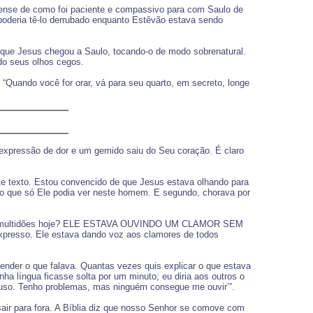
ense de como foi paciente e compassivo para com Saulo de
poderia tê-lo derrubado enquanto Estêvão estava sendo
á que Jesus chegou a Saulo, tocando-o de modo sobrenatural.
ndo seus olhos cegos.
: “Quando você for orar, vá para seu quarto, em secreto, longe
a expressão de dor e um gemido saiu do Seu coração. É claro
te texto. Estou convencido de que Jesus estava olhando para
go que só Ele podia ver neste homem. E segundo, chorava por
antas multidões hoje? ELE ESTAVA OUVINDO UM CLAMOR SEM
xpresso. Ele estava dando voz aos clamores de todos
der o que falava. Quantas vezes quis explicar o que estava
a língua ficasse solta por um minuto; eu diria aos outros o
nfuso. Tenho problemas, mas ninguém consegue me ouvir’”.
ir para fora. A Bíblia diz que nosso Senhor se comove com