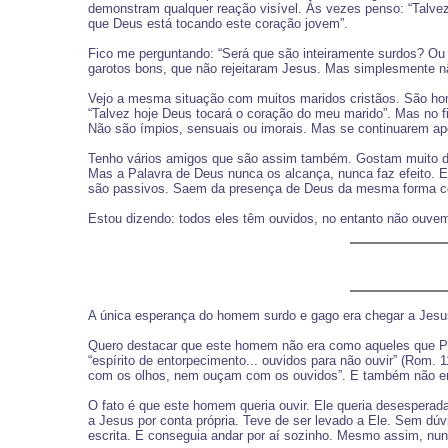
demonstram qualquer reação visível. Às vezes penso: “Talvez 
que Deus está tocando este coração jovem”.
Fico me perguntando: “Será que são inteiramente surdos? Ou
garotos bons, que não rejeitaram Jesus. Mas simplesmente n
Vejo a mesma situação com muitos maridos cristãos. São hom
“Talvez hoje Deus tocará o coração do meu marido”. Mas no fi
Não são ímpios, sensuais ou imorais. Mas se continuarem ape
Tenho vários amigos que são assim também. Gostam muito de
Mas a Palavra de Deus nunca os alcança, nunca faz efeito. E
são passivos. Saem da presença de Deus da mesma forma c
Estou dizendo: todos eles têm ouvidos, no entanto não ouvem
A única esperança do homem surdo e gago era chegar a Jesu
Quero destacar que este homem não era como aqueles que Pau
“espírito de entorpecimento... ouvidos para não ouvir” (Rom.
com os olhos, nem ouçam com os ouvidos”. E também não era
O fato é que este homem queria ouvir. Ele queria desesperad
a Jesus por conta própria. Teve de ser levado a Ele. Sem dúv
escrita. E conseguia andar por aí sozinho. Mesmo assim, nunc