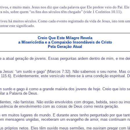
otivos, e muito mais. Jesus nos diz que cada palavra que Ele profere veio do Pai. El
ra nós, sobre quem “os fins dos séculos têm chegado” (vide 1 Coríntios 10.11).
veu há muitos séculos. Como cada evento registrado da vida de Jesus, isto tem um 
ntrar este significado.
Creio Que Este Milagre Revela
a Misericórdia e a Compaixão Insondáveis de Cristo
Pela Geração Atual
e a atual geração de jovens. Essas perguntas ardem dentro de mim, e me dei
a Jesus: “um surdo e gago” (Marcos 7:32). Não sabemos o seu nome. Mas cr
5.6). Evidentemente, este versículo refere-se à uma condição espiritual. D
rdo e gago é como a grande maioria dos jovens de hoje. Creio que isto se a
lar a Palavra de Deus.
dientes, não farristas. Não estão envolvidos com drogas, bebida, sexo ou i
 ausência de envolvimento com as coisas de Deus como nesta geração.
s em muitos lugares do mundo. E durante anos tenho perguntado por que tan
uvem mensagens ungidas, receberam um evangelho de amor, mas continuam n
eus próprios netos. Eles têm ouvido meus sermões, me ouviram pregar com lá