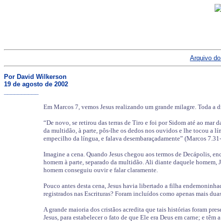
Arquivo do
Por David Wilkerson
19 de agosto de 2002
__________
Em Marcos 7, vemos Jesus realizando um grande milagre. Toda a dr
“De novo, se retirou das terras de Tiro e foi por Sidom até ao mar 
da multidão, à parte, pôs-lhe os dedos nos ouvidos e lhe tocou a lí
empecilho da língua, e falava desembaraçadamente” (Marcos 7.31-
Imagine a cena. Quando Jesus chegou aos termos de Decápolis, en
homem à parte, separado da multidão. Ali diante daquele homem, J
homem conseguiu ouvir e falar claramente.
Pouco antes desta cena, Jesus havia libertado a filha endemoninha
registrados nas Escrituras? Foram incluídos como apenas mais duas
A grande maioria dos cristãos acredita que tais histórias foram pr
Jesus, para estabelecer o fato de que Ele era Deus em carne; e têm 