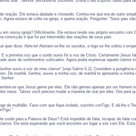
mos orar: “Senhor, encontre-os sozinhos. Envia o teu Espírito Santo para de
 oração. Ele estava abalado e chorando. Contou-me que era de outro estado, 
Agora estava de volta na igreja, e queria oração. Perguntei: “Seus pais são
 em nossa igreja? Dificilmente. Ele estava tendo seu próprio encontro com 
ha convicção é que foi por intermédio das orações de seus pais.
ue quer dizer: Abre-te! Abriram-se-lhe os ouvidos, e logo se lhe soltou o em
 E a primeira voz que o surdo ouviu foi a voz de Cristo. Certamente Jesus fa
ado anos de sentimentos sufocados. Agora podia expressar aquele clamor int
Senhor ouviu a voz do meu clamor” (veja Salmo 5.2). Considere a pungência
loro. De manhã, Senhor, ouves a minha voz; de manhã te apresento a minha 
 Senhor.
 lembre-se que Jesus geme por eles. Ele não gemeu apenas por um homem e
dos meus. Talvez você precise mudar a maneira de orar por eles. Ore para que
onge da multidão. Faze com que fique isolado, sozinho conTigo. E dá-lhe o T
nTigo.”
te surdo para a Palavra de Deus? Está impedido de falar, incapaz de falar c
amor. Ele está esperando que você encontre um lugar a sós com Ele. Esta é