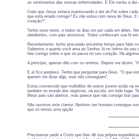
os sentimentos das nossas enfermidades. E Ele sentiu a dor 
Creio que Jesus estava expressando a dor do Pai sobre cada
que está errado comigo? Eu não estou com raiva de Deus. E s
coração?”.
Tenho onze netos, e todos os dias oro por cada um deles. Nes
obedientes, com pais amorosos. Todos confessam sua fé em 
Recentemente, tenho procurado encontrar tempo para falar c
Sabemos o quanto você ama ao Senhor, lá no íntimo do seu co
fale comigo sobre o que se passa no seu coração. Há alguma 
A princípio, apenas dão com os ombros. Depois me dizem: “Vo
E aí fico perplexo. Tenho que perguntar para Deus. “O que
querem me dizer algo, mas não conseguem”.
Estou convencido que multidões de outros jovens estão na me
também no mundo dos negócios, na escola, em todo lugar. T
Meus pais são abertos, mas parece que não consigo tirar para
Não ouvimos este clamor. Nenhum ser humano consegue ouvi
que só temos uma opção
Precisamos pedir a Cristo que lhes dê sua própria experiênci