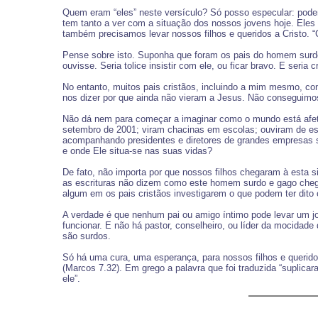
Quem eram “eles” neste versículo? Só posso especular: podem
tem tanto a ver com a situação dos nossos jovens hoje. Eles 
também precisamos levar nossos filhos e queridos a Cristo. “
Pense sobre isto. Suponha que foram os pais do homem surdo 
ouvisse. Seria tolice insistir com ele, ou ficar bravo. E seri
No entanto, muitos pais cristãos, incluindo a mim mesmo, 
nos dizer por que ainda não vieram a Jesus. Não conseguimo
Não dá nem para começar a imaginar como o mundo está afetan
setembro de 2001; viram chacinas em escolas; ouviram de es
acompanhando presidentes e diretores de grandes empresas s
e onde Ele situa-se nas suas vidas?
De fato, não importa por que nossos filhos chegaram à esta si
as escrituras não dizem como este homem surdo e gago cheg
algum em os pais cristãos investigarem o que podem ter dito 
A verdade é que nenhum pai ou amigo íntimo pode levar um j
funcionar. E não há pastor, conselheiro, ou líder da mocida
são surdos.
Só há uma cura, uma esperança, para nossos filhos e querido
(Marcos 7.32). Em grego a palavra que foi traduzida “suplicar
ele”.