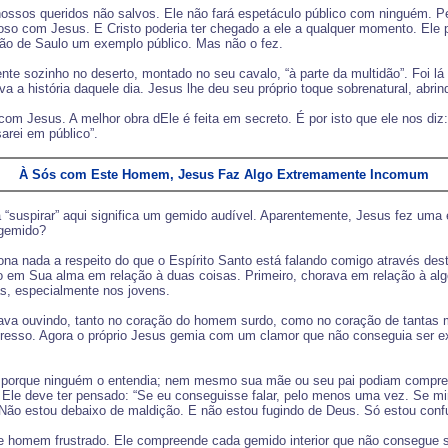
ssos queridos não salvos. Ele não fará espetáculo público com ninguém. P
so com Jesus. E Cristo poderia ter chegado a ele a qualquer momento. Ele 
rsão de Saulo um exemplo público. Mas não o fez.
nte sozinho no deserto, montado no seu cavalo, “à parte da multidão”. Foi l
a a história daquele dia. Jesus lhe deu seu próprio toque sobrenatural, abri
 com Jesus. A melhor obra dEle é feita em secreto. É por isto que ele nos diz
arei em público”.
À Sós com Este Homem, Jesus Faz Algo Extremamente Incomum
a “suspirar” aqui significa um gemido audível. Aparentemente, Jesus fez um
 gemido?
na nada a respeito do que o Espírito Santo está falando comigo através des
 em Sua alma em relação à duas coisas. Primeiro, chorava em relação à al
as, especialmente nos jovens.
 estava ouvindo, tanto no coração do homem surdo, como no coração de t
resso. Agora o próprio Jesus gemia com um clamor que não conseguia ser e
 porque ninguém o entendia; nem mesmo sua mãe ou seu pai podiam compreen
Ele deve ter pensado: “Se eu conseguisse falar, pelo menos uma vez. Se minh
. Não estou debaixo de maldição. E não estou fugindo de Deus. Só estou co
homem frustrado. Ele compreende cada gemido interior que não consegue sa