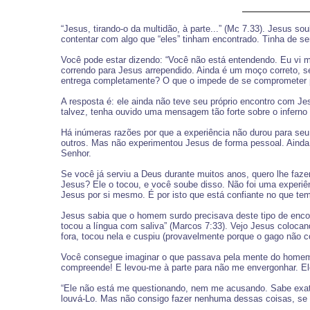
“Jesus, tirando-o da multidão, à parte...” (Mc 7.33). Jesus 
contentar com algo que “eles” tinham encontrado. Tinha de se
Você pode estar dizendo: “Você não está entendendo. Eu vi me
correndo para Jesus arrependido. Ainda é um moço correto, 
entrega completamente? O que o impede de se comprometer 
A resposta é: ele ainda não teve seu próprio encontro com Je
talvez, tenha ouvido uma mensagem tão forte sobre o inferno
Há inúmeras razões por que a experiência não durou para seu 
outros. Mas não experimentou Jesus de forma pessoal. Ainda nã
Senhor.
Se você já serviu a Deus durante muitos anos, quero lhe faz
Jesus? Ele o tocou, e você soube disso. Não foi uma experiê
Jesus por si mesmo. É por isto que está confiante no que te
Jesus sabia que o homem surdo precisava deste tipo de encont
tocou a língua com saliva” (Marcos 7:33). Vejo Jesus colocan
fora, tocou nela e cuspiu (provavelmente porque o gago não 
Você consegue imaginar o que passava pela mente do homem s
compreende! E levou-me à parte para não me envergonhar. E
“Ele não está me questionando, nem me acusando. Sabe exata
louvá-Lo. Mas não consigo fazer nenhuma dessas coisas, se n