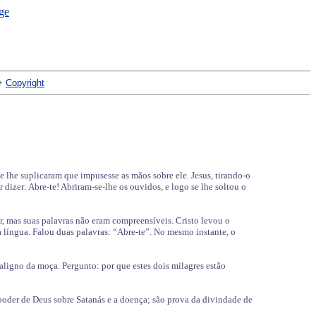
+
Copyright
 e lhe suplicaram que impusesse as mãos sobre ele. Jesus, tirando-o
 dizer: Abre-te! Abriram-se-lhe os ouvidos, e logo se lhe soltou o
 mas suas palavras não eram compreensíveis. Cristo levou o
 língua. Falou duas palavras: “Abre-te”. No mesmo instante, o
ligno da moça. Pergunto: por que estes dois milagres estão
o poder de Deus sobre Satanás e a doença; são prova da divindade de