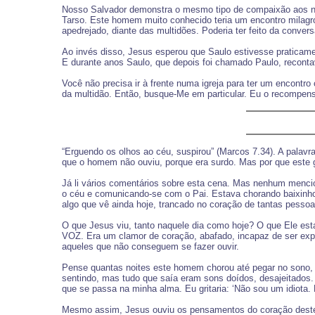
Nosso Salvador demonstra o mesmo tipo de compaixão aos no
Tarso. Este homem muito conhecido teria um encontro milagro
apedrejado, diante das multidões. Poderia ter feito da conve
Ao invés disso, Jesus esperou que Saulo estivesse praticame
E durante anos Saulo, que depois foi chamado Paulo, recontav
Você não precisa ir à frente numa igreja para ter um encontro
da multidão. Então, busque-Me em particular. Eu o recompens
“Erguendo os olhos ao céu, suspirou” (Marcos 7.34). A palavr
que o homem não ouviu, porque era surdo. Mas por que este
Já li vários comentários sobre esta cena. Mas nenhum mencio
o céu e comunicando-se com o Pai. Estava chorando baixinho
algo que vê ainda hoje, trancado no coração de tantas pesso
O que Jesus viu, tanto naquele dia como hoje? O que Ele
VOZ. Era um clamor de coração, abafado, incapaz de ser exp
aqueles que não conseguem se fazer ouvir.
Pense quantas noites este homem chorou até pegar no sono,
sentindo, mas tudo que saía eram sons doídos, desajeitados. 
que se passa na minha alma. Eu gritaria: ‘Não sou um idiota
Mesmo assim, Jesus ouviu os pensamentos do coração deste 