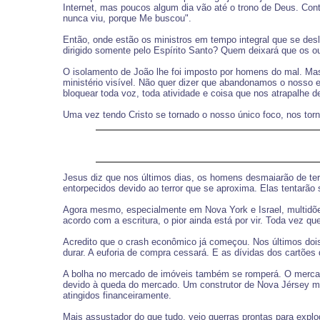
Internet, mas poucos algum dia vão até o trono de Deus. Cont
nunca viu, porque Me buscou".
Então, onde estão os ministros em tempo integral que se de
dirigido somente pelo Espírito Santo? Quem deixará que os o
O isolamento de João lhe foi imposto por homens do mal. Ma
ministério visível. Não quer dizer que abandonamos o nosso
bloquear toda voz, toda atividade e coisa que nos atrapalhe 
Uma vez tendo Cristo se tornado o nosso único foco, nos tor
Jesus diz que nos últimos dias, os homens desmaiarão de ter
entorpecidos devido ao terror que se aproxima. Elas tentarão 
Agora mesmo, especialmente em Nova York e Israel, multidões
acordo com a escritura, o pior ainda está por vir. Toda vez 
Acredito que o crash econômico já começou. Nos últimos dois
durar. A euforia de compra cessará. E as dívidas dos cartões
A bolha no mercado de imóveis também se romperá. O mercado
devido à queda do mercado. Um construtor de Nova Jérsey me
atingidos financeiramente.
Mais assustador do que tudo, vejo guerras prontas para explo