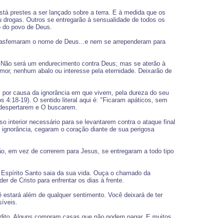
tá prestes a ser lançado sobre a terra. E à medida que os
u drogas. Outros se entregarão à sensualidade de todos os
o do povo de Deus.
 blasfemaram o nome de Deus...e nem se arrependeram para
. Não será um endurecimento contra Deus; mas se aterão à
emor, nenhum abalo ou interesse pela eternidade. Deixarão de
 por causa da ignorância em que vivem, pela dureza do seu
 4:18-19). O sentido literal aqui é: "Ficaram apáticos, sem
despertarem e O buscarem.
 interior necessário para se levantarem contra o ataque final
 ignorância, cegaram o coração diante de sua perigosa
o, em vez de correrem para Jesus, se entregaram a todo tipo
 Espírito Santo saia da sua vida. Ouça o chamado da
r de Cristo para enfrentar os dias à frente.
 estará além de qualquer sentimento. Você deixará de ter
íveis.
rédito. Alguns compram casas que não podem pagar. E muitos