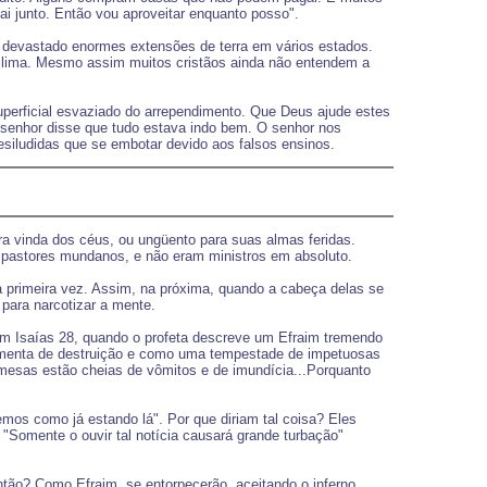
 junto. Então vou aproveitar enquanto posso".
devastado enormes extensões de terra em vários estados.
clima. Mesmo assim muitos cristãos ainda não entendem a
perficial esvaziado do arrependimento. Que Deus ajude estes
 senhor disse que tudo estava indo bem. O senhor nos
esiludidas que se embotar devido aos falsos ensinos.
a vinda dos céus, ou ungüento para suas almas feridas.
 pastores mundanos, e não eram ministros em absoluto.
a primeira vez. Assim, na próxima, quando a cabeça delas se
 para narcotizar a mente.
m Isaías 28, quando o profeta descreve um Efraim tremendo
tormenta de destruição e como uma tempestade de impetuosas
s mesas estão cheias de vômitos e de imundícia...Porquanto
os como já estando lá". Por que diriam tal coisa? Eles
 "Somente o ouvir tal notícia causará grande turbação"
tão? Como Efraim, se entorpecerão, aceitando o inferno