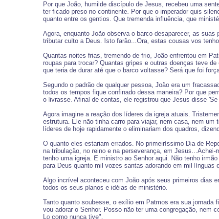
Por que João, humilde discípulo de Jesus, recebeu uma sente
ter ficado preso no continente. Por que o imperador quis s
quanto entre os gentios. Que tremenda influência, que ministéri
Agora, enquanto João observa o barco desaparecer, as suas pr
tributar culto a Deus. Isto farão...Ora, estas cousas vos tenh
Quantas noites frias, tremendo de frio, João enfrentou em 
roupas para trocar? Quantas gripes e outras doenças teve de 
que teria de durar até que o barco voltasse? Será que foi for
Segundo o padrão de qualquer pessoa, João era um fracassad
todos os tempos fique confinado dessa maneira? Por que per
o livrasse. Afinal de contas, ele registrou que Jesus disse 'S
Agora imagine a reação dos líderes da igreja atuais. Tristeme
estrutura. Ele não tinha carro para viajar, nem casa, nem um
líderes de hoje rapidamente o eliminariam dos quadros, dizen
O quanto eles estariam errados. No primeiríssimo Dia de R
na tribulação, no reino e na perseverança, em Jesus...Achei-
tenho uma igreja. E ministro ao Senhor aqui. Não tenho irmão 
para Deus quanto mil vozes santas adorando em mil línguas d
Algo incrível aconteceu com João após seus primeiros dias 
todos os seus planos e idéias de ministério.
Tanto quanto soubesse, o exílio em Patmos era sua jornada f
vou adorar o Senhor. Posso não ter uma congregação, nem co
Lo como nunca tive".