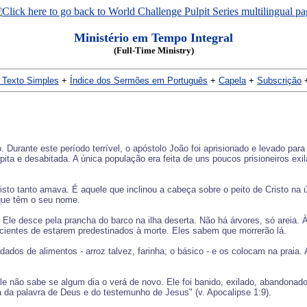
Ministério em Tempo Integral
(Full-Time Ministry)
 Texto Simples
+
Índice dos Sermões em Português
+
Capela
+
Subscrição
. Durante este período terrível, o apóstolo João foi aprisionado e levado p
pita e desabitada. A única população era feita de uns poucos prisioneiros ex
to tanto amava. É aquele que inclinou a cabeça sobre o peito de Cristo na 
s que têm o seu nome.
e desce pela prancha do barco na ilha deserta. Não há árvores, só areia. À 
cientes de estarem predestinados à morte. Eles sabem que morrerão lá.
dos de alimentos - arroz talvez, farinha; o básico - e os colocam na praia. 
 não sabe se algum dia o verá de novo. Ele foi banido, exilado, abandonado,
 da palavra de Deus e do testemunho de Jesus" (v. Apocalipse 1:9).