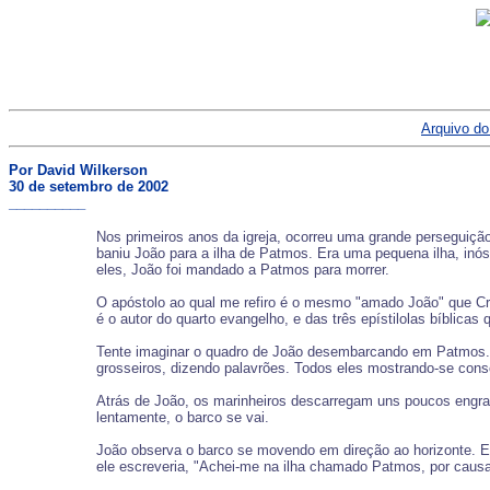
Arquivo do
Por David Wilkerson
30 de setembro de 2002
__________
Nos primeiros anos da igreja, ocorreu uma grande perseguição
baniu João para a ilha de Patmos. Era uma pequena ilha, inós
eles, João foi mandado a Patmos para morrer.
O apóstolo ao qual me refiro é o mesmo "amado João" que Cris
é o autor do quarto evangelho, e das três epístilolas bíblica
Tente imaginar o quadro de João desembarcando em Patmos. El
grosseiros, dizendo palavrões. Todos eles mostrando-se cons
Atrás de João, os marinheiros descarregam uns poucos engrada
lentamente, o barco se vai.
João observa o barco se movendo em direção ao horizonte. Ele
ele escreveria, "Achei-me na ilha chamado Patmos, por causa