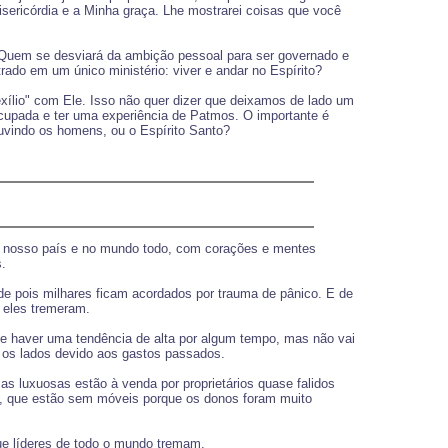
sericórdia e a Minha graça. Lhe mostrarei coisas que você
 Quem se desviará da ambição pessoal para ser governado e
ado em um único ministério: viver e andar no Espírito?
ílio" com Ele. Isso não quer dizer que deixamos de lado um
cupada e ter uma experiência de Patmos. O importante é
ouvindo os homens, ou o Espírito Santo?
 em nosso país e no mundo todo, com corações e mentes
s.
de pois milhares ficam acordados por trauma de pânico. E de
, eles tremeram.
de haver uma tendência de alta por algum tempo, mas não vai
s os lados devido aos gastos passados.
 luxuosas estão à venda por proprietários quase falidos
s, que estão sem móveis porque os donos foram muito
que líderes de todo o mundo tremam.