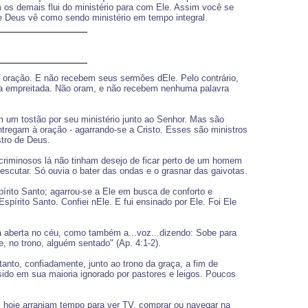
os demais flui do ministério para com Ele. Assim você se
e Deus vê como sendo ministério em tempo integral.
oração. E não recebem seus sermões dEle. Pelo contrário,
ma empreitada. Não oram, e não recebem nenhuma palavra
um tostão por seu ministério junto ao Senhor. Mas são
tregam à oração - agarrando-se a Cristo. Esses são ministros
stro de Deus.
criminosos lá não tinham desejo de ficar perto de um homem
cutar. Só ouvia o bater das ondas e o grasnar das gaivotas.
rito Santo; agarrou-se a Ele em busca de conforto e
pírito Santo. Confiei nEle. E fui ensinado por Ele. Foi Ele
a aberta no céu, como também a...voz...dizendo: Sobe para
, no trono, alguém sentado" (Ap. 4:1-2).
anto, confiadamente, junto ao trono da graça, a fim de
ido em sua maioria ignorado por pastores e leigos. Poucos
 hoje arranjam tempo para ver TV, comprar ou navegar na