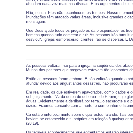
afundam cada vez mais nas dívidas. E os argumentos deles s
Não, nunca. Eles não reconhecem os tempos. Nesse momento,
Inundações têm atacado várias áreas, inclusive grandes cid
mensagem.
Que Deus ajude todos os pregadores da prosperidade, os líd
homens quando tudo começar a ruir. As pessoas irão tumultua
desviou". Igrejas esmorecerão, crentes irão se dispersar. E 
As pessoas voltaram-se para a igreja na seqüência dos ataqu
Muitos dos pastores que pregavam estavam tão ignorantes de
Então as pessoas foram embora. E não voltarão quando o próx
afundar devido aos angustiantes desastres, não procurarão es
Em realidade, os que estiverem apavorados, complicados e d
sob julgamento: "Ai da coroa de soberba...de Efraim, cujo g
águas...violentamente a derribará por terra...o sacerdote e 
dizeis: Fizemos concerto com a morte, e com o inferno fizemo
Cá está o entorpecimento sobre o qual estou falando. Tais p
haviam se entorpecido a si próprios em relação à quaisquer no
(28:19).
Os terríveis acontecimentos que enfrentamos estarão inteir