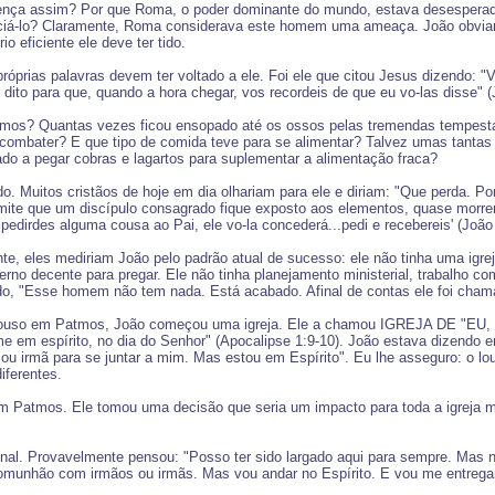
nça assim? Por que Roma, o poder dominante do mundo, estava desesperada p
ilenciá-lo? Claramente, Roma considerava este homem uma ameaça. João obvi
o eficiente ele deve ter tido.
óprias palavras devem ter voltado a ele. Foi ele que citou Jesus dizendo: 
o dito para que, quando a hora chegar, vos recordeis de que eu vo-las disse" (
Patmos? Quantas vezes ficou ensopado até os ossos pelas tremendas tempesta
combater? E que tipo de comida teve para se alimentar? Talvez umas tantas 
çado a pegar cobras e lagartos para suplementar a alimentação fraca?
o. Muitos cristãos de hoje em dia olhariam para ele e diriam: "Que perda. 
mite que um discípulo consagrado fique exposto aos elementos, quase morr
e pedirdes alguma cousa ao Pai, ele vo-la concederá...pedi e recebereis' (Joã
nte, eles mediriam João pelo padrão atual de sucesso: ele não tinha uma igre
 terno decente para pregar. Ele não tinha planejamento ministerial, trabalh
do, "Esse homem não tem nada. Está acabado. Afinal de contas ele foi chama
epouso em Patmos, João começou uma igreja. Ele a chamou IGREJA DE "EU, 
me em espírito, no dia do Senhor" (Apocalipse 1:9-10). João estava dizendo e
ou irmã para se juntar a mim. Mas estou em Espírito". Eu lhe asseguro: o lou
iferentes.
em Patmos. Ele tomou uma decisão que seria um impacto para toda a igreja m
inal. Provavelmente pensou: "Posso ter sido largado aqui para sempre. Mas 
munhão com irmãos ou irmãs. Mas vou andar no Espírito. E vou me entregar