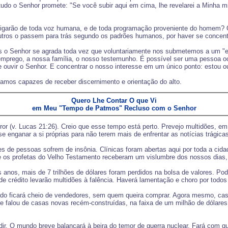
udo o Senhor promete: "Se você subir aqui em cima, lhe revelarei a Minha mi
sligarão de toda voz humana, e de toda programação proveniente do homem?
utros o passem para trás segundo os padrões humanos, por haver se concentr
s o Senhor se agrada toda vez que voluntariamente nos submetemos a um "ex
 emprego, a nossa família, o nosso testemunho. É possível ser uma pessoa o
de ouvir o Senhor. E concentrar o nosso interesse em um único ponto: estou 
namos capazes de receber discernimento e orientação do alto.
Quero Lhe Contar O que Vi
em Meu "Tempo de Patmos" Recluso com o Senhor
ror (v. Lucas 21:26). Creio que esse tempo está perto. Prevejo multidões,
se enganar a si próprias para não terem mais de enfrentar as notícias trágica
 de pessoas sofrem de insônia. Clínicas foram abertas aqui por toda a cida
que os profetas do Velho Testamento receberam um vislumbre dos nossos dias
 anos, mais de 7 trilhões de dólares foram perdidos na bolsa de valores. Po
 de crédito levarão multidões à falência. Haverá lamentação e choro por todo
 ficará cheio de vendedores, sem quem queira comprar. Agora mesmo, casas
 falou de casas novas recém-construídas, na faixa de um milhão de dólare
dir. O mundo breve balançará à beira do temor de guerra nuclear. Fará com 