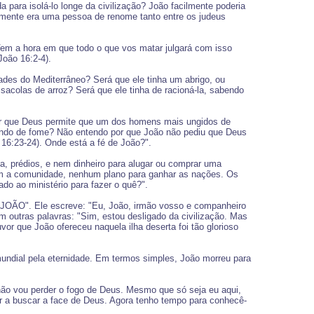
ara isolá-lo longe da civilização? João facilmente poderia
amente era uma pessoa de renome tanto entre os judeus
"Vem a hora em que todo o que vos matar julgará com isso
João 16:2-4).
des do Mediterrâneo? Será que ele tinha um abrigo, ou
sacolas de arroz? Será que ele tinha de racioná-la, sabendo
Por que Deus permite que um dos homens mais ungidos de
endo de fome? Não entendo por que João não pediu que Deus
o 16:23-24). Onde está a fé de João?".
ja, prédios, e nem dinheiro para alugar ou comprar uma
o com a comunidade, nenhum plano para ganhar as nações. Os
do ao ministério para fazer o quê?".
JOÃO". Ele escreve: "Eu, João, irmão vosso e companheiro
m outras palavras: "Sim, estou desligado da civilização. Mas
vor que João ofereceu naquela ilha deserta foi tão glorioso
undial pela eternidade. Em termos simples, João morreu para
não vou perder o fogo de Deus. Mesmo que só seja eu aqui,
 a buscar a face de Deus. Agora tenho tempo para conhecê-