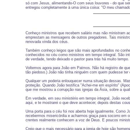
só com Jesus, alimentando-O com seus louvores - do que ser
entregou completamente à uma única coisa: "O meu chamado na
Conheço ministros que recebem salário mas não ministram a
emprestam as mensagens de outros pregadores. Tais ministr
renovada vinda dos céus.
Também conheço leigos que são mais aprofundados no conheci
conhecidos no céu como ministros em tempo integral. São int
de verdade, tendo deixado o pastor para trás há muito tempo
Voltemos agora para João em Patmos. Não há registro de que
tão piedoso.) João não tinha ninguém com quem pudesse ter 
Qualquer um poderia enlouquecer numa situação dessas. Mas J
proteção. Quando João testifica "Achei-me em espírito" (Apoca
que me mostrou a corrupção nas igrejas da Ásia, sobre a qual
Em verdade, em seu ministério em tempo integral, João receb
aqui, e te mostrarei o que deve acontecer, depois destas cou
Uma porta para o céu foi nos aberta hoje igualmente. Como Jo
recebermos misericórdia e acharmos graça para socorro em oc
crentes realmente conhecem a voz de Deus. E poucos minist
Creio que o mais necessário para a igreja de hoje são home