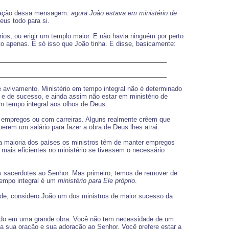
coração dessa mensagem:
agora João estava em ministério de
eus todo para si.
os, ou erigir um templo maior. E não havia ninguém por perto
sto apenas. É só isso que João tinha. E disse, basicamente:
de avivamento. Ministério em tempo integral não é determinado
de e de sucesso, e ainda assim não estar em ministério de
m tempo integral aos olhos de Deus.
m empregos ou com carreiras. Alguns realmente crêem que
rem um salário para fazer a obra de Deus lhes atrai.
a maioria dos países os ministros têm de manter empregos
mais eficientes no ministério se tivessem o necessário
os sacerdotes ao Senhor. Mas primeiro, temos de remover de
tempo integral é um
ministério para Ele próprio
.
ade, considero João um dos ministros de maior sucesso da
vido em uma grande obra. Você não tem necessidade de um
 a sua oração e sua adoração ao Senhor. Você prefere estar a