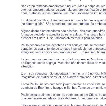
Não estou tentando amedrontar ninguém. Mas o corpo de Jesus
eventos amedrontadores se acumularem, crentes ficarão entor
tipos. Satanás já lhes forneceu um menu extenso de imundíci
Em Apocalipse 16:9, João descreve um calor terrível e quei
lhe darem glória". São sofredores que se tornarão tão embotad
Alguns deste blasfemadores são cristãos. Nos dias que virã
forma de piedade, e acreditarão estar salvos. Mas virá a hora
crescer em Cristo. E se tornarão alvos fáceis para Satanás.
Paulo descreve o que acontece com aqueles que se recusam a
coração, os quais, tendo-se tornado insensíveis, se entregar
emoções, sem convicções, amortecidos". Em resumo, ficam 
Estes mesmos crentes foram exortados a crescer "em tudo naqu
de Satanás sobre a igreja. Mas eles não tinham fluxo de vida
situação.
E em sua cegueira, não suportavam nenhuma má notícia. Não c
imaginável de prazer sensual, de avidez e maldade. Simplific
Como Paulo, insisto com todo jovem crente: se você está se 
trombeta do Espírito, e busque o Senhor. Torne-se um ministro
Paulo deixa totalmente claro: ou você cresce em Cristo, ou 
qualquer interesse pelas coisas de Deus. E se tornará um do
Já vejo sinais deste processo de embotamento entre os crist