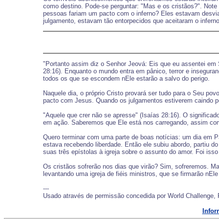
como destino. Pode-se perguntar: "Mas e os cristãos?". Note
pessoas fariam um pacto com o inferno? Eles estavam desvia
julgamento, estavam tão entorpecidos que aceitaram o infern
"Portanto assim diz o Senhor Jeová: Eis que eu assentei em 
28:16). Enquanto o mundo entra em pânico, terror e insegura
todos os que se escondem nEle estarão a salvo do perigo.
Naquele dia, o próprio Cristo provará ser tudo para o Seu po
pacto com Jesus. Quando os julgamentos estiverem caindo p
"Aquele que crer não se apresse" (Isaías 28:16). O signific
em ação. Saberemos que Ele está nos carregando, assim como
Quero terminar com uma parte de boas notícias: um dia em Pa
estava recebendo liberdade. Então ele subiu abordo, partiu d
suas três epístolas à igreja sobre o assunto do amor. Foi is
Os cristãos sofrerão nos dias que virão? Sim, sofreremos. M
levantando uma igreja de fiéis ministros, que se firmarão nE
---
Usado através de permissão concedida por World Challenge, 
Infor