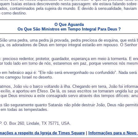
 quem Isaías estava descrevendo nesta passagem: ele estava falando sobre 
dos, contaminados pela sujeira do mundo. E devido à sensualidade, haviam s
o como destino.
O Que Aguarda
Os Que São Ministros em Tempo Integral Para Deus ?
Sião uma pedra, uma pedra já provada, pedra preciosa de esquina, que está b
nça, os adoradores de Deus em tempo integral estarão em repouso. O Senhor 
vo: precioso redentor, protetor, guardador, esperança em meio à tormenta. E
or todo lado em torno de nós, estaremos em paz, porque veremos nós mesm
ado em hebraico aqui é: "Ele não será envergonhado ou confundido". Nada se
 carregou Israel no deserto.
tmos, João viu o barco voltando à ilha. Chegando em terra, João foi informa
o exílio, e aportou em Éfeso. De lá, os seus escritos se tornaram ungida luz
so que Deus ensinou a este consagrado servo através dos tempos difíceis: ama
as tão seguramente quanto Satanás não pôde destruir João, Deus não permiti
le em todas as tempestades.
P. O. Box 260, Lindale, TX 75771, USA.
mações a respeito da Igreja de Times Square
|
Informações para o Novo 