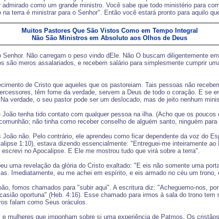
 admirado como um grande ministro. Você sabe que todo ministério para com 
 terra é ministrar para o Senhor". Então você estará pronto para aquilo qu
Muitos Pastores Que São Vistos Como em Tempo Integral
Não São Ministros em Absoluto aos Olhos de Deus
o Senhor. Não carregam o peso vindo dEle. Não O buscam diligentemente em 
os são meros assalariados, e recebem salário para simplesmente cumprir u
mento de Cristo que aqueles que os pastoreiam. Tais pessoas não recebem 
ercessores, têm fome da verdade, servem a Deus de todo o coração. E se en
. Na verdade, o seu pastor pode ser um deslocado, mas de jeito nenhum mini
 João tenha tido contato com qualquer pessoa na ilha. (Acho que os poucos 
comunhão; não tinha como receber conselho de alguém santo, ninguém para es
oão não. Pelo contrário, ele aprendeu como ficar dependente da voz do Espí
lipse 1:10), estava dizendo essencialmente: "Entreguei-me inteiramente ao Es
 escrevi no Apocalipse. E Ele me mostrou tudo que virá sobre a terra".
eu uma revelação da glória do Cristo exaltado: "E eis não somente uma port
sas. Imediatamente, eu me achei em espírito, e eis armado no céu um trono, e
ão, fomos chamados para "subir aqui". A escritura diz: "Acheguemo-nos, port
asião oportuna" (Heb. 4:16). Esse chamado para irmos à sala do trono tem s
ros falam como Seus oráculos.
ns e mulheres que imponham sobre si uma experiência de Patmos. Os cristãos