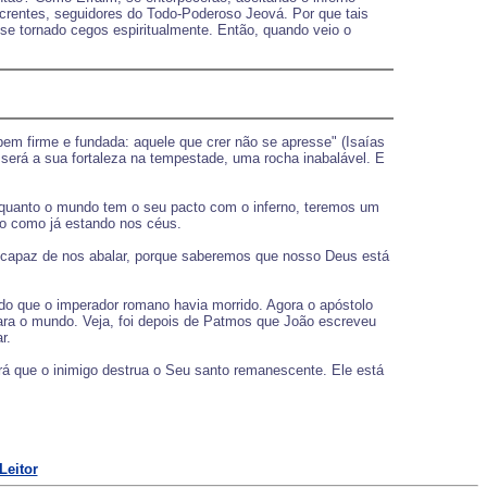
crentes, seguidores do Todo-Poderoso Jeová. Por que tais
e tornado cegos espiritualmente. Então, quando veio o
em firme e fundada: aquele que crer não se apresse" (Isaías
será a sua fortaleza na tempestade, uma rocha inabalável. E
 enquanto o mundo tem o seu pacto com o inferno, teremos um
o como já estando nos céus.
rá capaz de nos abalar, porque saberemos que nosso Deus está
do que o imperador romano havia morrido. Agora o apóstolo
 para o mundo. Veja, foi depois de Patmos que João escreveu
r.
rá que o inimigo destrua o Seu santo remanescente. Ele está
Leitor