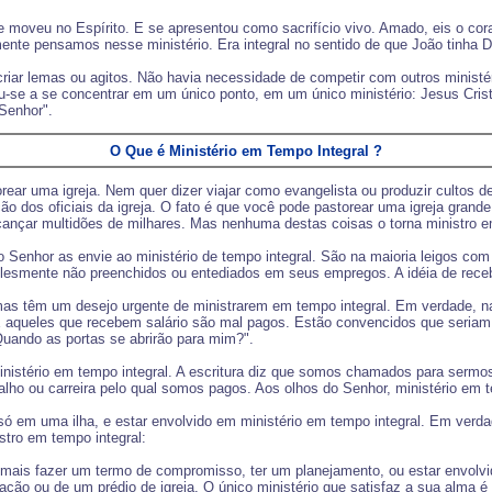
e moveu no Espírito. E se apresentou como sacrifício vivo. Amado, eis o 
ente pensamos nesse ministério. Era integral no sentido de que João tinha D
iar lemas ou agitos. Não havia necessidade de competir com outros ministéri
uziu-se a se concentrar em um único ponto, em um único ministério: Jesus Cri
Senhor".
O Que é Ministério em Tempo Integral ?
orear uma igreja. Nem quer dizer viajar como evangelista ou produzir cultos 
ação dos oficiais da igreja. O fato é que você pode pastorear uma igreja gran
ançar multidões de milhares. Mas nenhuma destas coisas o torna ministro e
Senhor as envie ao ministério de tempo integral. São na maioria leigos co
esmente não preenchidos ou entediados em seus empregos. A idéia de recebe
mas têm um desejo urgente de ministrarem em tempo integral. Em verdade, n
 aqueles que recebem salário são mal pagos. Estão convencidos que seriam 
Quando as portas se abrirão para mim?".
inistério em tempo integral. A escritura diz que somos chamados para serm
alho ou carreira pelo qual somos pagos. Aos olhos do Senhor, ministério em 
só em uma ilha, e estar envolvido em ministério em tempo integral. Em verd
stro em tempo integral:
 mais fazer um termo de compromisso, ter um planejamento, ou estar envol
ão ou de um prédio de igreja. O único ministério que satisfaz a sua alma é