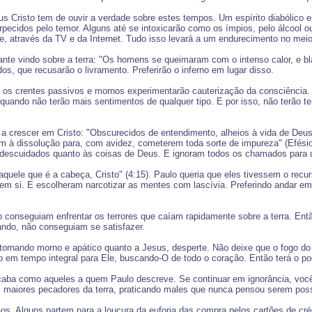
 Cristo tem de ouvir a verdade sobre estes tempos. Um espírito diabólico es
pecidos pelo temor. Alguns até se intoxicarão como os ímpios, pelo álcool o
e, através da TV e da Internet. Tudo isso levará a um endurecimento no mei
mante vindo sobre a terra: "Os homens se queimaram com o intenso calor, e
os, que recusarão o livramento. Preferirão o inferno em lugar disso.
o, os crentes passivos e mornos experimentarão cauterização da consciência
 quando não terão mais sentimentos de qualquer tipo. E por isso, não terão t
 crescer em Cristo: "Obscurecidos de entendimento, alheios à vida de Deus
am à dissolução para, com avidez, cometerem toda sorte de impureza" (Efésios
descuidados quanto às coisas de Deus. E ignoram todos os chamados para 
ele que é a cabeça, Cristo" (4:15). Paulo queria que eles tivessem o recurso
 em si. E escolheram narcotizar as mentes com lascívia. Preferindo andar em
onseguiam enfrentar os terrores que caíam rapidamente sobre a terra. Entã
ando, não conseguiam se satisfazer.
tornando morno e apático quanto a Jesus, desperte. Não deixe que o fogo do
 em tempo integral para Ele, buscando-O de todo o coração. Então terá o pode
acaba como aqueles a quem Paulo descreve. Se continuar em ignorância, você
s maiores pecadores da terra, praticando males que nunca pensou serem poss
ãos. Alguns partem para a loucura da euforia das compra pelos cartões de c