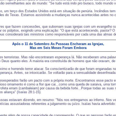
ão semelhantes aos do mundo: "Se tudo está indo pro buraco, todo mundo vai
 um terço dos Estados Unidos está em situação de penúria. Incêndios tem 
ades do Texas. Estamos assistindo a mudanças nunca acontecidas antes no 
eres que fazem concessões, que subornam suas igrejas com um evangelho su
r os púlpitos, exigindo uma explicação: "O que está acontecendo, pastor? O
Deus considerará tais ministros como responsáveis por cada uma das almas d
Após o 11 de Setembro As Pessoas Encheram as Igrejas,
Mas em Seis Meses Foram Embora
es terroristas. Mas não encontraram esperança lá. Não receberam uma palavr
 Deus quanto eles. A maioria era constituída de homens que não oravam, de
imo e horrendo terror atacar. Se conscientizarão de que foram enganadas n
perança. Antes, se intoxicarão. Se voltarão para a sensualidade desenfreada
esesperados farão um pacto com a própria morte. Encontramos esse pacto e
lorioso ornamento é como a flor que cai...como uma queda de saraiva, uma 
o profeta erram (cambaleiam) por causa da bebida forte...Porque todas as sua
s aliança" (Isaías 28:1-15).
essoas estavam dizendo, em resumo: "Nós nos entregamos ao inferno. Nos vem
tícias assustadoras referentes a julgamento ou juízo. Isaías havia advertido:
amente além de nossa capacidade de compreensão. O que as pessoas farão en