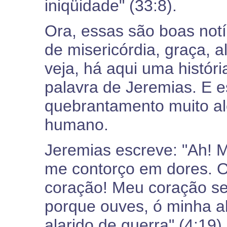
iniqüidade" (33:8).
Ora, essas são boas notí
de misericórdia, graça, 
veja, há aqui uma históri
palavra de Jeremias. E es
quebrantamento muito a
humano.
Jeremias escreve: "Ah! 
me contorço em dores. 
coração! Meu coração se
porque ouves, ó minha a
alarido de guerra" (4:19