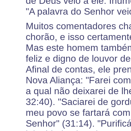
de Deus veio a ele. Inúm
"A palavra do Senhor vei
Muitos comentadores ch
chorão, e isso certament
Mas este homem também 
feliz e digno de louvor d
Afinal de contas, ele pre
Nova Aliança: "Farei com
a qual não deixarei de l
32:40). "Saciarei de gor
meu povo se fartará com
Senhor" (31:14). "Purific