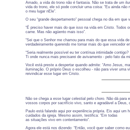
Amado, a vida do trono não é fantasia. Não se trata de um il
vida do trono, ele só pode concluir uma coisa: “Eu ainda nã
o meu lugar nEle”.
O seu “grande despertamento” pessoal chega no dia em que v
“É preciso haver mais do que isso na vida em Cristo. Todo
carne. Mas não agüento mais isso”.
“Sei que o Senhor me chamou para mais do que essa vida de de
verdadeiramente querendo me tornar mais do que vencedor 
“Seria realmente possível eu ter contínua intimidade contigo
Ti onde nunca mais precisarei de avivamento - pelo fato da mi
Você está preste a despertar quando admite: “Amo Jesus, ma
iluminação. O próprio Deus o escolheu - não para viver uma v
reivindicar esse lugar em Cristo.
Não se chega a esse lugar celestial pelo choro. Não dá para e
vossos corpos por sacrifício vivo, santo e agradável a Deus, 
Paulo está falando aqui por experiência própria. Eis aqui um 
cuidados da igreja. Mesmo assim, testifica: “Em todas
as situações vivo em contentamento”.
Agora ele está nos dizendo: “Então, você quer saber como eu