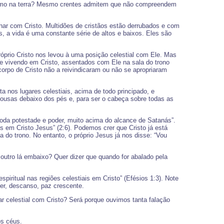
m como na terra? Mesmo crentes admitem que não compreendem
ar com Cristo. Multidões de cristãos estão derrubados e com
, a vida é uma constante série de altos e baixos. Eles são
róprio Cristo nos levou à uma posição celestial com Ele. Mas
e vivendo em Cristo, assentados com Ele na sala do trono
rpo de Cristo não a reivindicaram ou não se apropriaram
a nos lugares celestiais, acima de todo principado, e
cousas debaixo dos pés e, para ser o cabeça sobre todas as
 toda potestade e poder, muito acima do alcance de Satanás”.
s em Cristo Jesus” (2:6). Podemos crer que Cristo já está
o trono. No entanto, o próprio Jesus já nos disse: “Vou
, outro lá embaixo? Quer dizer que quando for abalado pela
ritual nas regiões celestiais em Cristo” (Efésios 1:3). Note
der, descanso, paz crescente.
 celestial com Cristo? Será porque ouvimos tanta falação
os céus.