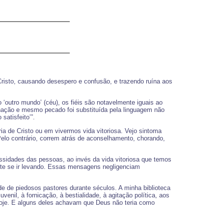
Cristo, causando desespero e confusão, e trazendo ruína aos
 ‘outro mundo’ (céu), os fiéis são notavelmente iguais ao
denação e mesmo pecado foi substituída pela linguagem não
satisfeito’”.
a de Cristo ou em vivermos vida vitoriosa. Vejo sintoma
Pelo contrário, correm atrás de aconselhamento, chorando,
idades das pessoas, ao invés da vida vitoriosa que temos
nte se ir levando. Essas mensagens negligenciam
e de piedosos pastores durante séculos. A minha biblioteca
nil, à fornicação, à bestialidade, à agitação política, aos
hoje. E alguns deles achavam que Deus não teria como