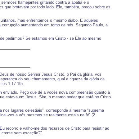
sermões flamejantes gritando contra a apatia e o
os que brotavam por todo lado. Ele, também, pregou sobre as
Puritanos, mas enfrentamos o mesmo diabo. E aqueles
a corrupção aumentando em torno de nós. Segundo Paulo, a
s de pedirmos? Se estamos em Cristo - se Ele ao mesmo
eus de nosso Senhor Jesus Cristo, o Pai da glória, vos
esperança do seu chamamento, qual a riqueza da glória da
ios 1:17-19).
tem enviado. Peço que dê a vocês nova compreensão quanto à
que estava em Jesus. Sim, o mesmo poder que está no Cristo
ta nos lugares celestiais”, corresponde à mesma “suprema
inai-vos a vós mesmos se realmente estais na fé” (2
ecorro e valho-me dos recursos de Cristo para resistir ao
o crente sem exceção?”.