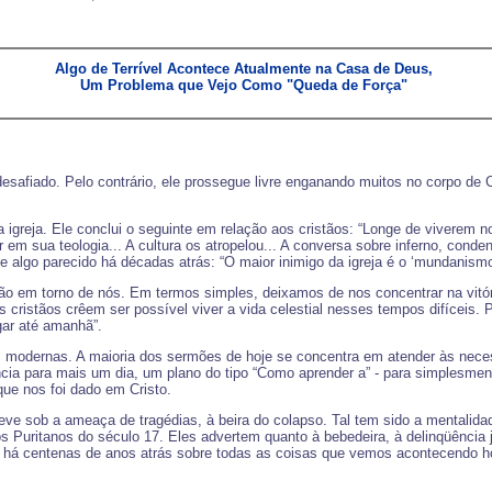
Algo de Terrível Acontece Atualmente na Casa de Deus, 

    Um Problema que Vejo Como "Queda de Força"     

safiado. Pelo contrário, ele prossegue livre enganando muitos no corpo de 
igreja. Ele conclui o seguinte em relação aos cristãos: “Longe de viverem no
r em sua teologia... A cultura os atropelou... A conversa sobre inferno, con
algo parecido há décadas atrás: “O maior inimigo da igreja é o ‘mundanismo 
o em torno de nós. Em termos simples, deixamos de nos concentrar na vitóri
 cristãos crêem ser possível viver a vida celestial nesses tempos difíceis. 
gar até amanhã”.
dernas. A maioria dos sermões de hoje se concentra em atender às necess
ncia para mais um dia, um plano do tipo “Como aprender a” - para simplesme
que nos foi dado em Cristo.
e sob a ameaça de tragédias, à beira do colapso. Tal tem sido a mentalidad
ritanos do século 17. Eles advertem quanto à bebedeira, à delinqüência juve
am há centenas de anos atrás sobre todas as coisas que vemos acontecendo 