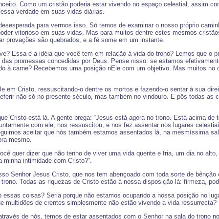
conceito. Como um cristão poderia estar vivendo no espaço celestial, assi
essa verdade em suas vidas diárias.
desesperada para vermos isso. Só temos de examinar o nosso próprio caminh
poder vitorioso em suas vidas. Mas para muitos dentre estes mesmos cristãos
tar provações são quebrados, e a fé some em um instante.
creve? Essa é a idéia que você tem em relação à vida do trono? Lemos que o p
xo das promessas concedidas por Deus. Pense nisso: se estamos efetivament
ado à carne? Recebemos uma posição nEle com um objetivo. Mas muitos no co
 em Cristo, ressuscitando-o dentre os mortos e fazendo-o sentar à sua direit
referir não só no presente século, mas também no vindouro. E pôs todas as 
ue Cristo está lá. A gente prega: “Jesus está agora no trono. Está acima de
untamente com ele, nos ressuscitou, e nos fez assentar nos lugares celestiai
eguimos aceitar que nós também estamos assentados lá, na mesmíssima sala d
gora mesmo.
ocê quer dizer que não tenho de viver uma vida quente e fria, um dia no alto
a minha intimidade com Cristo?”.
so Senhor Jesus Cristo, que nos tem abençoado com toda sorte de bênção espi
 trono. Todas as riquezas de Cristo estão à nossa disposição lá: firmeza, po
o essas coisas? Seria porque não estamos ocupando a nossa posição no lugar
e multidões de crentes simplesmente não estão vivendo a vida ressurrecta?
o através de nós, temos de estar assentados com o Senhor na sala do trono n