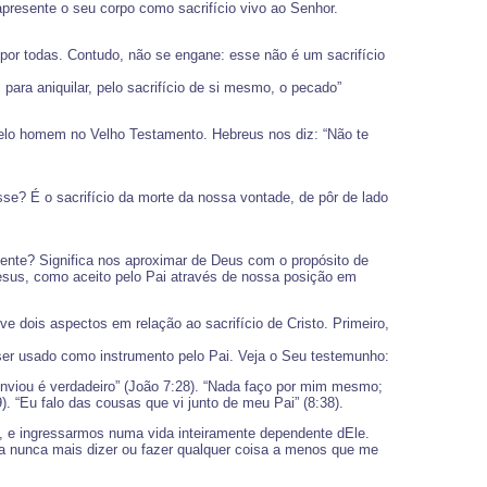
 apresente o seu corpo como sacrifício vivo ao Senhor.
z por todas. Contudo, não se engane: esse não é um sacrifício
para aniquilar, pelo sacrifício de si mesmo, o pecado”
 pelo homem no Velho Testamento. Hebreus nos diz: “Não te
sse? É o sacrifício da morte da nossa vontade, de pôr de lado
ente? Significa nos aproximar de Deus com o propósito de
e Jesus, como aceito pelo Pai através de nossa posição em
e dois aspectos em relação ao sacrifício de Cristo. Primeiro,
ser usado como instrumento pelo Pai. Veja o Seu testemunho:
enviou é verdadeiro” (João 7:28). “Nada faço por mim mesmo;
 “Eu falo das cousas que vi junto de meu Pai” (8:38).
, e ingressarmos numa vida inteiramente dependente dEle.
a nunca mais dizer ou fazer qualquer coisa a menos que me