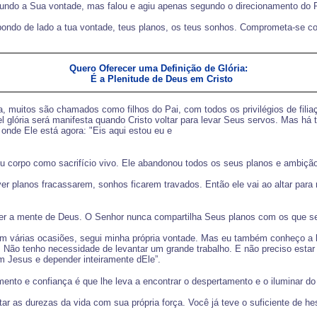
undo a Sua vontade, mas falou e agiu apenas segundo o direcionamento do Pa
, pondo de lado a tua vontade, teus planos, os teus sonhos. Comprometa-se c
Quero Oferecer uma Definição de Glória:

  É a Plenitude de Deus em Cristo
 Veja, muitos são chamados como filhos do Pai, com todos os privilégios de f
l glória será manifesta quando Cristo voltar para levar Seus servos. Mas há 
 onde Ele está agora: "Eis aqui estou eu e
seu corpo como sacrifício vivo. Ele abandonou todos os seus planos e ambiçã
ver planos fracassarem, sonhos ficarem travados. Então ele vai ao altar par
hecer a mente de Deus. O Senhor nunca compartilha Seus planos com os que se
Em várias ocasiões, segui minha própria vontade. Mas eu também conheço a l
o. Não tenho necessidade de levantar um grande trabalho. E não preciso esta
m Jesus e depender inteiramente dEle”.
mento e confiança é que lhe leva a encontrar o despertamento e o iluminar d
ar as durezas da vida com sua própria força. Você já teve o suficiente de he