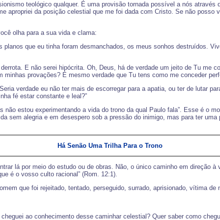
usionismo teológico qualquer. É uma provisão tornada possível a nós através 
o me apropriei da posição celestial que me foi dada com Cristo. Se não pos
ocê olha para a sua vida e clama:
s os planos que eu tinha foram desmanchados, os meus sonhos destruídos. 
rrota. E não serei hipócrita. Oh, Deus, há de verdade um jeito de Tu me co
em minhas provações? É mesmo verdade que Tu tens como me conceder perfe
? Seria verdade eu não ter mais de escorregar para a apatia, ou ter de luta
nha fé estar constante e leal?”
s não estou experimentando a vida do trono da qual Paulo fala”. Esse é o m
ida sem alegria e em desespero sob a pressão do inimigo, mas para ter uma po
Há Senão Uma Trilha Para o Trono
ntrar lá por meio do estudo ou de obras. Não, o único caminho em direção à v
que é o vosso culto racional” (Rom. 12:1).
homem que foi rejeitado, tentado, perseguido, surrado, aprisionado, vítima de
 cheguei ao conhecimento desse caminhar celestial? Quer saber como chegue