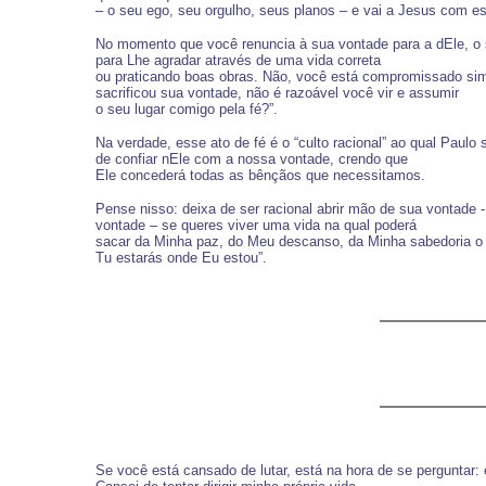
– o seu ego, seu orgulho, seus planos – e vai a Jesus com e
No momento que você renuncia à sua vontade para a dEle, o sa
para Lhe agradar através de uma vida correta
ou praticando boas obras. Não, você está compromissado simp
sacrificou sua vontade, não é razoável você vir e assumir
o seu lugar comigo pela fé?”.
Na verdade, esse ato de fé é o “culto racional” ao qual Paulo 
de confiar nEle com a nossa vontade, crendo que
Ele concederá todas as bênçãos que necessitamos.
Pense nisso: deixa de ser racional abrir mão de sua vontade -
vontade – se queres viver uma vida na qual poderá
sacar da Minha paz, do Meu descanso, da Minha sabedoria o t
Tu estarás onde Eu estou”.
Se você está cansado de lutar, está na hora de se perguntar: 