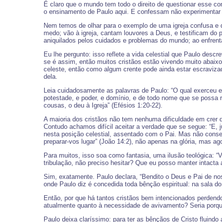
É claro que o mundo tem todo o direito de questionar esse 
o ensinamento de Paulo aqui. E confessam não experimentar 
Nem temos de olhar para o exemplo de uma igreja confusa e 
medo; vão à igreja, cantam louvores a Deus, e testificam do 
aniquilados pelos cuidados e problemas do mundo; ao enfren
Eu lhe pergunto: isso reflete a vida celestial que Paulo des
se é assim, então muitos cristãos estão vivendo muito abai
celeste, então como algum crente pode ainda estar escraviz
dela.
Leia cuidadosamente as palavras de Paulo: “O qual exerceu ele
potestade, e poder, e domínio, e de todo nome que se possa 
cousas, o deu à Igreja” (Efésios 1:20-22).
A maioria dos cristãos não tem nenhuma dificuldade em crer q
Contudo achamos difícil aceitar a verdade que se segue: “E, j
nesta posição celestial, assentado com o Pai. Mas não cons
preparar-vos lugar” (João 14:2), não apenas na glória, mas a
Para muitos, isso soa como fantasia, uma ilusão teológica: “V
tribulação, não preciso hesitar? Que eu posso manter intacta 
Sim, exatamente. Paulo declara, “Bendito o Deus e Pai de nos
onde Paulo diz é concedida toda bênção espiritual: na sala do
Então, por que há tantos cristãos bem intencionados perdend
atualmente quanto à necessidade de avivamento? Seria porqu
Paulo deixa claríssimo: para ter as bênçãos de Cristo fluind