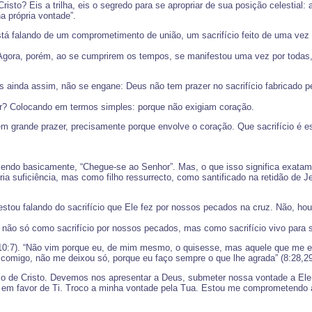
sto? Eis a trilha, eis o segredo para se apropriar de sua posição celestial:
a própria vontade”.
 está falando de um comprometimento de união, um sacrifício feito de uma ve
: “Agora, porém, ao se cumprirem os tempos, se manifestou uma vez por todas, 
Mas ainda assim, não se engane: Deus não tem prazer no sacrifício fabricado
hor? Colocando em termos simples: porque não exigiam coração.
em grande prazer, precisamente porque envolve o coração. Que sacrifício é e
zendo basicamente, “Chegue-se ao Senhor”. Mas, o que isso significa exatam
rópria suficiência, mas como filho ressurrecto, como santificado na retidão d
stou falando do sacrifício que Ele fez por nossos pecados na cruz. Não, houv
 não só como sacrifício por nossos pecados, mas como sacrifício vivo para 
us 10:7). “Não vim porque eu, de mim mesmo, o quisesse, mas aquele que me 
omigo, não me deixou só, porque eu faço sempre o que lhe agrada” (8:28,29).
cio de Cristo. Devemos nos apresentar a Deus, submeter nossa vontade a Ele
e em favor de Ti. Troco a minha vontade pela Tua. Estou me comprometendo 