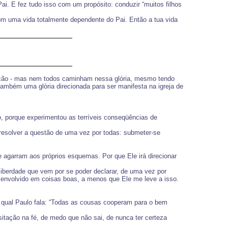
i. E fez tudo isso com um propósito: conduzir “muitos filhos
om uma vida totalmente dependente do Pai. Então a tua vida
iliação - mas nem todos caminham nessa glória, mesmo tendo
também uma glória direcionada para ser manifesta na igreja de
o, porque experimentou as terríveis conseqüências de
a resolver a questão de uma vez por todas: submeter-se
 agarram aos próprios esquemas. Por que Ele irá direcionar
iberdade que vem por se poder declarar, de uma vez por
r envolvido em coisas boas, a menos que Ele me leve a isso.
o qual Paulo fala: “Todas as cousas cooperam para o bem
sitação na fé, de medo que não sai, de nunca ter certeza