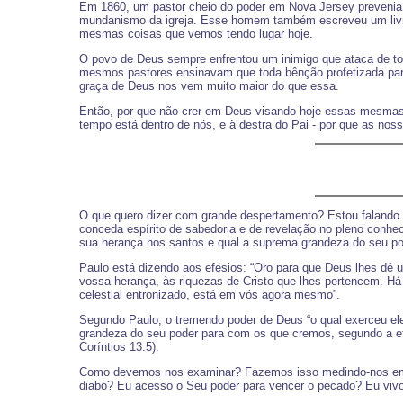
Em 1860, um pastor cheio do poder em Nova Jersey prevenia q
mundanismo da igreja. Esse homem também escreveu um livro 
mesmas coisas que vemos tendo lugar hoje.
O povo de Deus sempre enfrentou um inimigo que ataca de t
mesmos pastores ensinavam que toda bênção profetizada par
graça de Deus nos vem muito maior do que essa.
Então, por que não crer em Deus visando hoje essas mesmas
tempo está dentro de nós, e à destra do Pai - por que as nos
O que quero dizer com grande despertamento? Estou falando a
conceda espírito de sabedoria e de revelação no pleno conhe
sua herança nos santos e qual a suprema grandeza do seu pod
Paulo está dizendo aos efésios: “Oro para que Deus lhes dê
vossa herança, às riquezas de Cristo que lhes pertencem. H
celestial entronizado, está em vós agora mesmo”.
Segundo Paulo, o tremendo poder de Deus “o qual exerceu ele
grandeza do seu poder para com os que cremos, segundo a efi
Coríntios 13:5).
Como devemos nos examinar? Fazemos isso medindo-nos em re
diabo? Eu acesso o Seu poder para vencer o pecado? Eu vivo