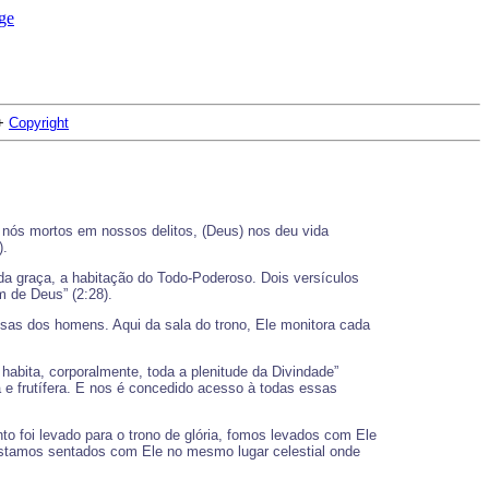
+
Copyright
 nós mortos em nossos delitos, (Deus) nos deu vida
).
da graça, a habitação do Todo-Poderoso. Dois versículos
m de Deus” (2:28).
isas dos homens. Aqui da sala do trono, Ele monitora cada
 habita, corporalmente, toda a plenitude da Divindade”
a e frutífera. E nos é concedido acesso à todas essas
to foi levado para o trono de glória, fomos levados com Ele
estamos sentados com Ele no mesmo lugar celestial onde