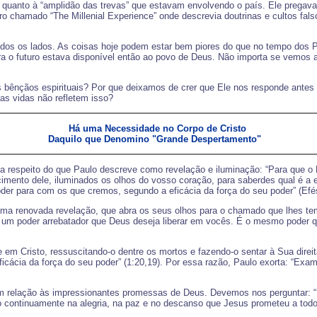
uanto à “amplidão das trevas” que estavam envolvendo o país. Ele pregava 
chamado “The Millenial Experience” onde descrevia doutrinas e cultos fals
odos os lados. As coisas hoje podem estar bem piores do que no tempo dos 
a o futuro estava disponível então ao povo de Deus. Não importa se vemos 
 bênçãos espirituais? Por que deixamos de crer que Ele nos responde ante
sas vidas não refletem isso?
Há uma Necessidade no Corpo de Cristo 

         Daquilo que Denomino "Grande Despertamento"            
 respeito do que Paulo descreve como revelação e iluminação: “Para que o D
cimento dele, iluminados os olhos do vosso coração, para saberdes qual é a 
er para com os que cremos, segundo a eficácia da força do seu poder” (Efés
 uma renovada revelação, que abra os seus olhos para o chamado que lhes 
á um poder arrebatador que Deus deseja liberar em vocês. É o mesmo poder 
 em Cristo, ressuscitando-o dentre os mortos e fazendo-o sentar à Sua direi
cácia da força do seu poder” (1:20,19). Por essa razão, Paulo exorta: “Exam
lação às impressionantes promessas de Deus. Devemos nos perguntar: “Eu r
 continuamente na alegria, na paz e no descanso que Jesus prometeu a tod