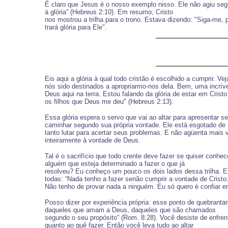
É claro que Jesus é o nosso exemplo nisso. Ele não agiu seg
à glória” (Hebreus 2:10). Em resumo, Cristo
nos mostrou a trilha para o trono. Estava dizendo: "Siga-me
trará glória para Ele".
Eis aqui a glória à qual todo cristão é escolhido a cumprir.
nós sido destinados a apropriarmo-nos dela. Bem, uma incríve
Deus aqui na terra. Estou falando da glória de estar em Cristo
os filhos que Deus me deu" (Hebreus 2:13).
Essa glória espera o servo que vai ao altar para apresentar 
caminhar segundo sua própria vontade. Ele está esgotado de
tanto lutar para acertar seus problemas. E não agüenta mais 
inteiramente à vontade de Deus.
Tal é o sacrifício que todo crente deve fazer se quiser con
alguém que esteja determinado a fazer o que já
resolveu? Eu conheço um pouco os dois lados dessa trilha. 
todas: “Nada tenho a fazer senão cumprir a vontade de Crist
Não tenho de provar nada a ninguém. Eu só quero é confiar e
Posso dizer por experiência própria: esse ponto de quebranta
daqueles que amam a Deus, daqueles que são chamados
segundo o seu propósito” (Rom. 8:28). Você desiste de enfrent
quanto ao quê fazer. Então você leva tudo ao altar