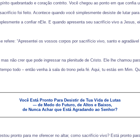
spírito quebrantado e coração contrito. Você chegou ao ponto em que confia 
crifício foi feito. Acontece quando você simplesmente desiste de lutar para
lesmente a confiar nEle. E quando apresenta seu sacrifício vivo a Jesus, e
se refere: “Apresentei os vossos corpos por sacrifício vivo, santo e agradável
 mas não crer que pode ingressar na plenitude de Cristo. Ele lhe chamou par
empo todo – então venha à sala do trono pela fé. Aqui, tu estás em Mim. Qu
Você Está Pronto Para Desistir de Tua Vida de Lutas

    --- de Medo do Futuro, de Altos e Baixos,

de Nunca Achar que Está Agradando ao Senhor?
estou pronto para me oferecer no altar, como sacrifício vivo? Está pronto par