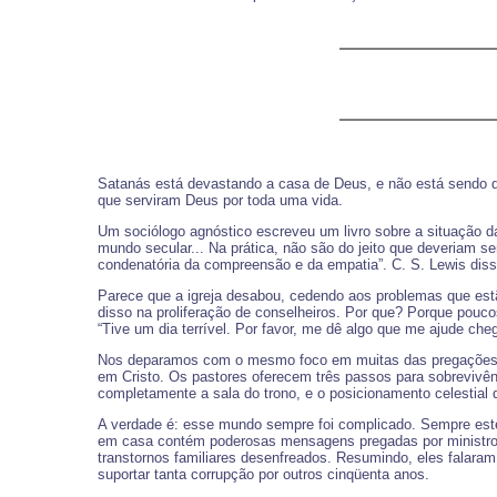
Satanás está devastando a casa de Deus, e não está sendo de
que serviram Deus por toda uma vida.
Um sociólogo agnóstico escreveu um livro sobre a situação da 
mundo secular... Na prática, não são do jeito que deveriam se
condenatória da compreensão e da empatia”. C. S. Lewis disse 
Parece que a igreja desabou, cedendo aos problemas que estã
disso na proliferação de conselheiros. Por que? Porque poucos
“Tive um dia terrível. Por favor, me dê algo que me ajude che
Nos deparamos com o mesmo foco em muitas das pregações mo
em Cristo. Os pastores oferecem três passos para sobrevivê
completamente a sala do trono, e o posicionamento celestial 
A verdade é: esse mundo sempre foi complicado. Sempre estev
em casa contém poderosas mensagens pregadas por ministros Pu
transtornos familiares desenfreados. Resumindo, eles falar
suportar tanta corrupção por outros cinqüenta anos.