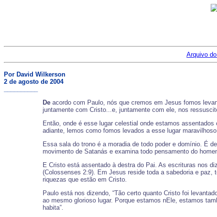
Arquivo do
Por David Wilkerson
2 de agosto de 2004
__________
De
acordo com Paulo, nós que cremos em Jesus fomos levantad
juntamente com Cristo...e, juntamente com ele, nos ressuscito
Então, onde é esse lugar celestial onde estamos assentados 
adiante, lemos como fomos levados a esse lugar maravilhoso: 
Essa sala do trono é a moradia de todo poder e domínio. É d
movimento de Satanás e examina todo pensamento do home
E Cristo está assentado à destra do Pai. As escrituras nos diz
(Colossenses 2:9). Em Jesus reside toda a sabedoria e paz, t
riquezas que estão em Cristo.
Paulo está nos dizendo, “Tão certo quanto Cristo foi levantad
ao mesmo glorioso lugar. Porque estamos nEle, estamos tamb
habita”.