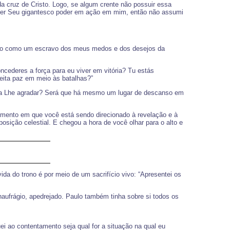
da cruz de Cristo. Logo, se algum crente não possuir essa
so ver Seu gigantesco poder em ação em mim, então não assumi
Vivo como um escravo dos meus medos e dos desejos da
ncederes a força para eu viver em vitória? Tu estás
ita paz em meio às batalhas?”
r para Lhe agradar? Será que há mesmo um lugar de descanso em
omento em que você está sendo direcionado à revelação e à
sição celestial. E chegou a hora de você olhar para o alto e
ida do trono é por meio de um sacrifício vivo: “Apresentei os
 naufrágio, apedrejado. Paulo também tinha sobre si todos os
i ao contentamento seja qual for a situação na qual eu