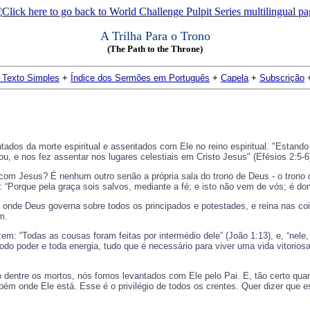
A Trilha Para o Trono
(The Path to the Throne)
 Texto Simples
+
Índice dos Sermões em Português
+
Capela
+
Subscrição
os da morte espiritual e assentados com Ele no reino espiritual. "Estando
u, e nos fez assentar nos lugares celestiais em Cristo Jesus" (Efésios 2:5-6
com Jesus? É nenhum outro senão a própria sala do trono de Deus - o trono 
“Porque pela graça sois salvos, mediante a fé; e isto não vem de vós; é do
e onde Deus governa sobre todos os principados e potestades, e reina nas co
m.
em: “Todas as cousas foram feitas por intermédio dele” (João 1:13), e, “nele,
odo poder e toda energia, tudo que é necessário para viver uma vida vitorios
o dentre os mortos, nós fomos levantados com Ele pelo Pai. E, tão certo quan
ém onde Ele está. Esse é o privilégio de todos os crentes. Quer dizer que 