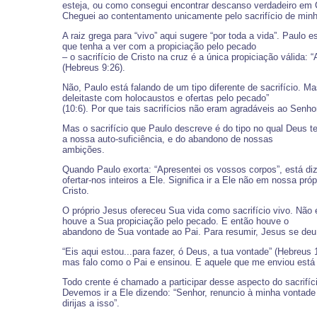
esteja, ou como consegui encontrar descanso verdadeiro em Cri
Cheguei ao contentamento unicamente pelo sacrifício de minh
A raiz grega para “vivo” aqui sugere “por toda a vida”. Paulo
que tenha a ver com a propiciação pelo pecado
– o sacrifício de Cristo na cruz é a única propiciação válida
(Hebreus 9:26).
Não, Paulo está falando de um tipo diferente de sacrifício. 
deleitaste com holocaustos e ofertas pelo pecado”
(10:6). Por que tais sacrifícios não eram agradáveis ao Sen
Mas o sacrifício que Paulo descreve é do tipo no qual Deus t
a nossa auto-suficiência, e do abandono de nossas
ambições.
Quando Paulo exorta: “Apresentei os vossos corpos”, está di
ofertar-nos inteiros a Ele. Significa ir a Ele não em nossa p
Cristo.
O próprio Jesus ofereceu Sua vida como sacrifício vivo. Não e
houve a Sua propiciação pelo pecado. E então houve o
abandono de Sua vontade ao Pai. Para resumir, Jesus se deu
“Eis aqui estou...para fazer, ó Deus, a tua vontade” (Hebre
mas falo como o Pai e ensinou. E aquele que me enviou está c
Todo crente é chamado a participar desse aspecto do sacrifí
Devemos ir a Ele dizendo: “Senhor, renuncio à minha vontad
dirijas a isso”.