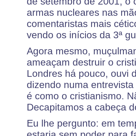
de setembro de 2001, o co
armas nucleares nas mã
comentaristas mais céti
vendo os inícios da 3ª g
Agora mesmo, muçulman
ameaçam destruir o cris
Londres há pouco, ouvi 
dizendo numa entrevista 
é como o cristianismo. N
Decapitamos a cabeça do
Eu lhe pergunto: em temp
estaria sem poder para f