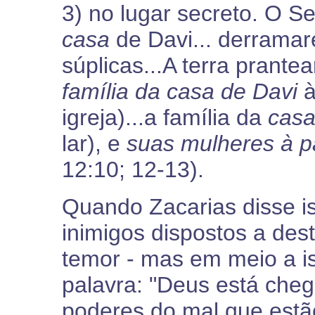
3) no lugar secreto. O S
casa
de Davi... derramare
súplicas...A terra prantea
família da casa de Davi
à
igreja)...a família da
cas
lar), e
suas mulheres à p
12:10; 12-13).
Quando Zacarias disse is
inimigos dispostos a dest
temor - mas em meio a i
palavra: "Deus está cheg
poderes do mal que estã