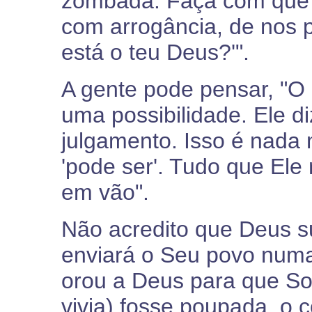
zombada. Faça com que 
com arrogância, de nos p
está o teu Deus?'".
A gente pode pensar, "O
uma possibilidade. Ele di
julgamento. Isso é nada 
'pode ser'. Tudo que Ele
em vão".
Não acredito que Deus su
enviará o Seu povo num
orou a Deus para que S
vivia) fosse poupada, o 