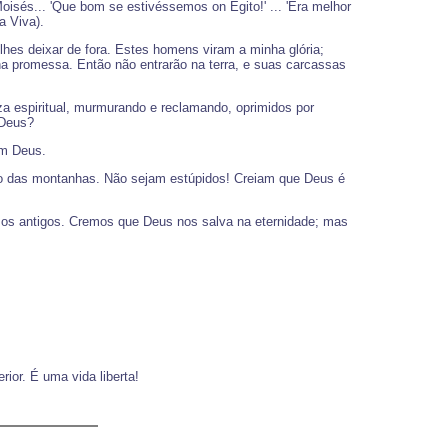
isés... 'Que bom se estivéssemos on Egito!' ... 'Era melhor
a Viva).
es deixar de fora. Estes homens viram a minha glória;
a promessa. Então não entrarão na terra, e suas carcassas
a espiritual, murmurando e reclamando, oprimidos por
 Deus?
em Deus.
alto das montanhas. Não sejam estúpidos! Creiam que Deus é
 os antigos. Cremos que Deus nos salva na eternidade; mas
ior. É uma vida liberta!