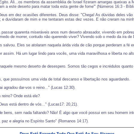
gito. Ali...os membros da assembléia de Israel fizeram amargas queixas a Mo
 a este deserto para matar toda esta gente de fome'" (Números 16:3 - Bíbli
 em dez ocasiões diferentes. Deus disse: "Chega! As dúvidas deles vão lh
to; e duvidaram de mim e me tentaram estas dez vezes. E não creram na minh
 passar quarenta miseráveis anos num deserto abrasador, vivendo em pobrez
 medo de morrer, contudo não querendo viver? Vivendo sob o medo da ira de
os salvou. Eles se atolaram naquela árida vida de cão porque perderam a fé 
ver assim. Há um lugar lindo para vocês, uma vida maravilhosa e liberta no 
os naquele mesmo deserto de desespero. Somos tão cegos e incrédulos quanto
 que possuímos uma vida de total descanso e libertação nos aguardando.
 agradou dar-vos o reino..." (Lucas 12:30).
 reino? Onde está ele?
Deus está dentro de vós..." (Lucas17: 20,21).
o de bens, sem nada faltando? Não! É algo que você possui em seu homem inter
 paz e alegria no Espírito Santo" (Romanos 14:17).
Deus Está Fazendo Tudo Que Está Ao Seu Alcance