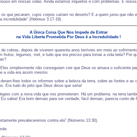
epouso em nossas vidas. Ainda estamos inquietos e com problemas. E nossa
ra os que pecaram, cujos corpos caíram no deserto? E a quem jurou que não 
 incredulidade" (Hebreus 3:17-19).
A Única Coisa Que Nos Impede de Entrar
na Vida Liberta Prometida Por Deus é a Incredulidade !
o de cobras, depois de viverem quarenta anos terríveis em meio ao sofriment
 frutos, legumes, mel, e tudo que era preciso para tornar a vida bela? Por
ias?
! Eles simplesmente não conseguiam crer que Deus os amava o suficiente para
ue a vida era assim mesmo.
deram-lhes todos os informes sobre a beleza da terra, sobre as fontes e as c
s. Era tudo do jeito que Deus disse que seria!
egres com a nova vida que nos prometeram. Há um problema: na terra també
Eu sabia! Era bom demais para ser verdade; fácil demais; parecia conto de f
tamente prevaleceremos contra ela" (Números 13:30).
role: