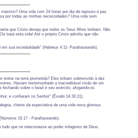
ao máximo? Uma vida com 24 horas por dia de repouso e paz
ssa por todas as minhas necessidades? Uma vida sem
erta que Cristo deseja que todos os Seus filhos tenham. Não
 trará esta vida! Até o próprio Cristo admitiu que não
 em sua incredulidade" (Hebreus 4:11- Parafraseando).
r entrar na terra prometida? Eles tinham sobrevivido à dez
 morreu. Haviam testemunhado a inacreditável visão de um
fechando sobre o faraó e seu exército, afogando-os.
nhor, e confiaram no Senhor" (Êxodo 14:30,31).
legria, cheios da expectativa de uma vida nova gloriosa
 (Números 15:17 - Parafraseando).
 tudo que se relacionasse ao poder milagroso de Deus.