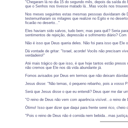
"Chegaram lá no dia 15 do segundo mês, depois da saída do E
que o Senhos nos tivesse matado lá...Mas vocês nos trouxeram
Nos meses seguintes estas mesmas pessoas duvidaram de Deus
testemunharam os milagres que realizei no Egito e no deser
ficarão no deserto..."
Eles haviam sido salvos, tudo bem; mas para quê? Seria para
sentimentos de rejeição, depressão e sofrimento diário? Com
Não é isso que Deus queria deles. Não foi para isso que Ele 
Dá vontade de gritar: "Israel, acorde! Vocês não precisam vi
verdadeiro!"
Até mais trágico do que isso, é que hoje tantos estão pres
não cremos que Ele nos dá vida abundante já.
Fomos avisados por Deus em termos que não deixam dúvidas,
Jesus disse: "Não temas, ó pequeno rebanho, pois a vosso Pai
Será que Jesus disse o que eu entendi? Deus quer me dar um
"O reino de Deus não vem com aparência visível...o reino de 
Ótimo! Isso quer dizer que daqui para frente serei rico, chei
"Pois o reino de Deus não é comida nem bebida...mas justiça,