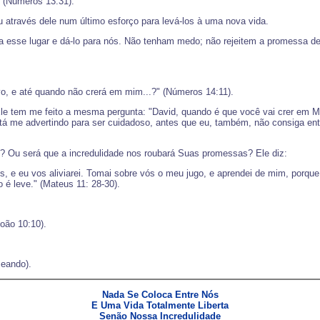
" (Números 13:31).
 através dele num último esforço para levá-los à uma nova vida.
ara esse lugar e dá-lo para nós. Não tenham medo; não rejeitem a promess
o, e até quando não crerá em mim...?" (Números 14:11).
e tem me feito a mesma pergunta: "David, quando é que você vai crer em Mim
stá me advertindo para ser cuidadoso, antes que eu, também, não consiga ent
? Ou será que a incredulidade nos roubará Suas promessas? Ele diz:
, e eu vos aliviarei. Tomai sobre vós o meu jugo, e aprendei de mim, porqu
 é leve." (Mateus 11: 28-30).
oão 10:10).
seando).
Nada Se Coloca Entre Nós
E Uma Vida Totalmente Liberta
Senão Nossa Incredulidade