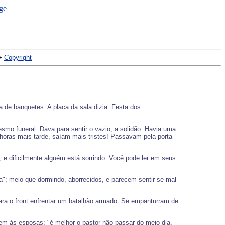
+
Copyright
e banquetes. A placa da sala dizia: Festa dos
smo funeral. Dava para sentir o vazio, a solidão. Havia uma
 horas mais tarde, saíam mais tristes! Passavam pela porta
 e dificilmente alguém está sorrindo. Você pode ler em seus
a"; meio que dormindo, aborrecidos, e parecem sentir-se mal
ra o front enfrentar um batalhão armado. Se empanturram de
zem às esposas: "é melhor o pastor não passar do meio dia.