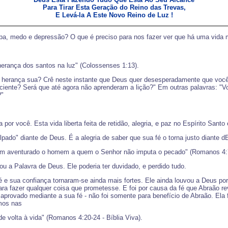
Para Tirar Esta Geração do Reino das Trevas,
E Levá-la A Este Novo Reino de Luz !
 culpa, medo e depressão? O que é preciso para nos fazer ver que há uma vida
herança dos santos na luz" (Colossenses 1:13).
 é herança sua? Crê neste instante que Deus quer desesperadamente que você 
ciente? Será que até agora não aprenderam a lição?" Em outras palavras: "V
?"
or você. Esta vida liberta feita de retidão, alegria, e paz no Espírito Santo
pado" diante de Deus. É a alegria de saber que sua fé o torna justo diante dE
em aventurado o homem a quem o Senhor não imputa o pecado" (Romanos 4:7
u a Palavra de Deus. Ele poderia ter duvidado, e perdido tudo.
é e sua confiança tornaram-se ainda mais fortes. Ele ainda louvou a Deus p
ara fazer qualquer coisa que prometesse. E foi por causa da fé que Abraão 
o e aprovado mediante a sua fé - não foi somente para benefício de Abraão. E
mos nas
 volta à vida" (Romanos 4:20-24 - Bíblia Viva).