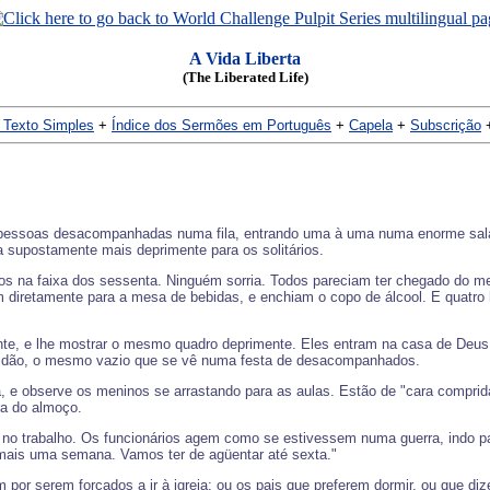
A Vida Liberta
(The Liberated Life)
 Texto Simples
+
Índice dos Sermões em Português
+
Capela
+
Subscrição
pessoas desacompanhadas numa fila, entrando uma à uma numa enorme sala d
 supostamente mais deprimente para os solitários.
os na faixa dos sessenta. Ninguém sorria. Todos pareciam ter chegado do me
iam diretamente para a mesa de bebidas, e enchiam o copo de álcool. E quatro
nte, e lhe mostrar o mesmo quadro deprimente. Eles entram na casa de Deus,
lidão, o mesmo vazio que se vê numa festa de desacompanhados.
ã, e observe os meninos se arrastando para as aulas. Estão de "cara comprid
ra do almoço.
 no trabalho. Os funcionários agem como se estivessem numa guerra, indo pa
, mais uma semana. Vamos ter de agüentar até sexta."
 por serem forçados a ir à igreja; ou os pais que preferem dormir, ou que di