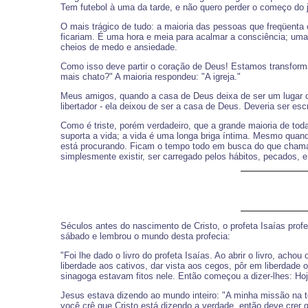
Tem futebol à uma da tarde, e não quero perder o começo do j
O mais trágico de tudo: a maioria das pessoas que freqüenta 
ficariam. É uma hora e meia para acalmar a consciência; uma 
cheios de medo e ansiedade.
Como isso deve partir o coração de Deus! Estamos transforman
mais chato?" A maioria respondeu: "A igreja."
Meus amigos, quando a casa de Deus deixa de ser um lugar onde
libertador - ela deixou de ser a casa de Deus. Deveria ser escri
Como é triste, porém verdadeiro, que a grande maioria de tod
suporta a vida; a vida é uma longa briga íntima. Mesmo qua
está procurando. Ficam o tempo todo em busca do que chamam
simplesmente existir, ser carregado pelos hábitos, pecados, e 
Séculos antes do nascimento de Cristo, o profeta Isaías prof
sábado e lembrou o mundo desta profecia:
"Foi lhe dado o livro do profeta Isaías. Ao abrir o livro, ac
liberdade aos cativos, dar vista aos cegos, pôr em liberdade 
sinagoga estavam fitos nele. Então começou a dizer-lhes: Ho
Jesus estava dizendo ao mundo inteiro: "A minha missão na ter
você crê que Cristo está dizendo a verdade, então deve crer q