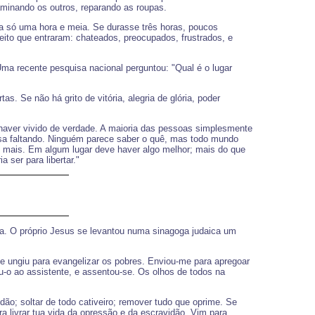
aminando os outros, reparando as roupas.
ura só uma hora e meia. Se durasse três horas, poucos
eito que entraram: chateados, preocupados, frustrados, e
Uma recente pesquisa nacional perguntou: "Qual é o lugar
. Se não há grito de vitória, alegria de glória, poder
 haver vivido de verdade. A maioria das pessoas simplesmente
sa faltando. Ninguém parece saber o quê, mas todo mundo
o mais. Em algum lugar deve haver algo melhor; mais do que
 ser para libertar."
rta. O próprio Jesus se levantou numa sinagoga judaica um
e me ungiu para evangelizar os pobres. Enviou-me para apregoar
eu-o ao assistente, e assentou-se. Os olhos de todos na
dão; soltar de todo cativeiro; remover tudo que oprime. Se
ra livrar tua vida da opressão e da escravidão. Vim para