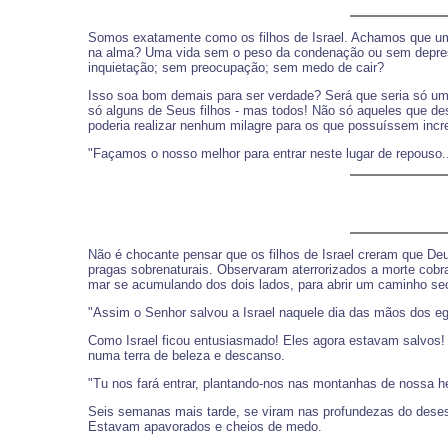
Somos exatamente como os filhos de Israel. Achamos que uma
na alma? Uma vida sem o peso da condenação ou sem depres
inquietação; sem preocupação; sem medo de cair?
Isso soa bom demais para ser verdade? Será que seria só uma
só alguns de Seus filhos - mas todos! Não só aqueles que des
poderia realizar nenhum milagre para os que possuíssem incr
"Façamos o nosso melhor para entrar neste lugar de repouso.
Não é chocante pensar que os filhos de Israel creram que Deus
pragas sobrenaturais. Observaram aterrorizados a morte cob
mar se acumulando dos dois lados, para abrir um caminho se
"Assim o Senhor salvou a Israel naquele dia das mãos dos egí
Como Israel ficou entusiasmado! Eles agora estavam salvos! A
numa terra de beleza e descanso.
"Tu nos fará entrar, plantando-nos nas montanhas de nossa he
Seis semanas mais tarde, se viram nas profundezas do deses
Estavam apavorados e cheios de medo.