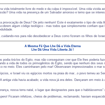
 vida totalmente livre do medo e da culpa é impossível. Uma vida vivida 
são? Uma vida na presença de um Salvador amoroso e terno que se intere
 provocação de Deus? De jeito nenhum! Este é exatamente o tipo de vida lib
cobrem algum código teológico - mas todos que simplesmente confiam que Ele
edulidade.
..cuidando-nos para não desobedecer a Deus como fizeram os filhos de Israel
A Mesma Fé Que Lhe Dá a Vida Eterna
Lhe Dá Uma Vida Liberta Já !
 podia tirá-los do Egito, mas não conseguiram crer que Ele lhes poderia faze
rando a vida de todos os primogênitos do Egito, sendo que nenhum dos seus
co no meio. Eles caminharam pelo mar! Observaram impressionados o mar se 
pcios, e Israel viu os egípcios mortos na praia do mar...o povo temeu ao Se
 antiga vida havia acabado; a vida nova já era deles. Dançaram em meio à a
rança, nossa terra natal, o lugar que designastes para que o habitássemos"
pero! Ficaram infelizes, cheios de problemas, reclamando; haviam esquecido