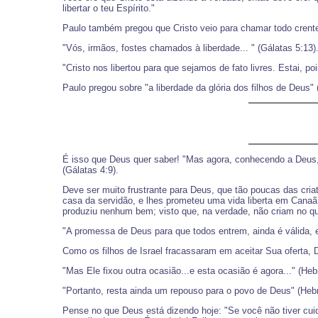
libertar o teu Espírito."
Paulo também pregou que Cristo veio para chamar todo crente 
"Vós, irmãos, fostes chamados à liberdade... " (Gálatas 5:13)
"Cristo nos libertou para que sejamos de fato livres. Estai, po
Paulo pregou sobre "a liberdade da glória dos filhos de Deus"
É isso que Deus quer saber! "Mas agora, conhecendo a Deus, 
(Gálatas 4:9).
Deve ser muito frustrante para Deus, que tão poucas das criatu
casa da servidão, e lhes prometeu uma vida liberta em Canaã,
produziu nenhum bem; visto que, na verdade, não criam no que
"A promessa de Deus para que todos entrem, ainda é válida,
Como os filhos de Israel fracassaram em aceitar Sua oferta,
"Mas Ele fixou outra ocasião...e esta ocasião é agora..." (Hebr
"Portanto, resta ainda um repouso para o povo de Deus" (Hebr
Pense no que Deus está dizendo hoje: "Se você não tiver cui