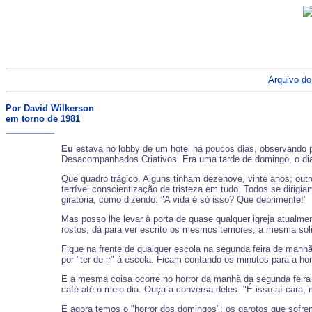
Arquivo do
Por David Wilkerson
em torno de 1981
__________
Eu
estava no lobby de um hotel há poucos dias, observando 
Desacompanhados Criativos. Era uma tarde de domingo, o dia
Que quadro trágico. Alguns tinham dezenove, vinte anos; outr
terrível conscientização de tristeza em tudo. Todos se dirig
giratória, como dizendo: "A vida é só isso? Que deprimente!"
Mas posso lhe levar à porta de quase qualquer igreja atualme
rostos, dá para ver escrito os mesmos temores, a mesma so
Fique na frente de qualquer escola na segunda feira de manh
por "ter de ir" à escola. Ficam contando os minutos para a ho
E a mesma coisa ocorre no horror da manhã da segunda feira
café até o meio dia. Ouça a conversa deles: "É isso aí cara
E agora temos o "horror dos domingos": os garotos que sofrem