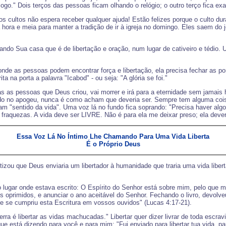
ogo." Dois terços das pessoas ficam olhando o relógio; o outro terço fica ex
os cultos não espera receber qualquer ajuda! Estão felizes porque o culto d
hora e meia para manter a tradição de ir à igreja no domingo. Eles saem do j
do Sua casa que é de libertação e oração, num lugar de cativeiro e tédio. 
 as pessoas podem encontrar força e libertação, ela precisa fechar as portas
ta na porta a palavra "Icabod" - ou seja: "A glória se foi."
as as pessoas que Deus criou, vai morrer e irá para a eternidade sem jamais
ndo no apogeu, nunca é como acham que deveria ser. Sempre tem alguma coi
 "sentido da vida". Uma voz lá no fundo fica soprando: "Precisa haver alg
fraquezas. A vida deve ser LIVRE. Não é para ela me deixar preso; ela deveria
Essa Voz Lá No Íntimo Lhe Chamando Para Uma Vida Liberta
É o Próprio Deus
etizou que Deus enviaria um libertador à humanidade que traria uma vida libe
hou o lugar onde estava escrito: O Espírito do Senhor está sobre mim, pelo qu
os oprimidos, e anunciar o ano aceitável do Senhor. Fechando o livro, devolv
je se cumpriu esta Escritura em vossos ouvidos" (Lucas 4:17-21).
ra é libertar as vidas machucadas." Libertar quer dizer livrar de toda escravi
ue está dizendo para você e para mim: "Fui enviado para libertar tua vida, pa