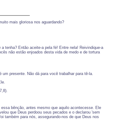
 muito mais gloriosa nos aguardando?
a tenha? Então aceite-a pela fé! Entre nela! Reivindique-a
ocês não estão enjoados desta vida de medo e de tortura
 é um presente. Não dá para você trabalhar para tê-la.
le.
,8).
or essa bênção, antes mesmo que aquilo acontecesse. Ele
revelou que Deus perdoou seus pecados e o declarou 'sem
la foi também para nós, assegurando-nos de que Deus nos