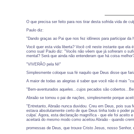
O que precisa ser feito para nos tirar desta sofrida vida de
Paulo diz:
"Dando graças ao Pai que nos fez idôneos para participar da 
Você quer esta vida liberta? Você crê neste instante que ela
como sua! Paulo diz: "Vocês não vêem que já sofreram o sufi
mental? Será que ainda não entenderam que há coisa melhor
"VIVERÃO pela fé!"
Simplesmente coloque sua fé naquilo que Deus disse que faria p
A maior de todas as alegrias é saber que você não é mais "cul
"Bem-aventurados aqueles...cujos pecados são cobertos...B
Abraão se tornou o pai de nações, simplesmente porque aceito
"Entretanto, Abraão nunca duvidou. Creu em Deus, pois sua f
estava absolutamente certo de que Deus tinha todo o poder p
culpa'. Agora, esta declaração magnífica - que ele foi aceit
aceitará do mesmo modo como aceitou Abraão - quando crer
promessas de Deus, que trouxe Cristo Jesus, nosso Senhor, de