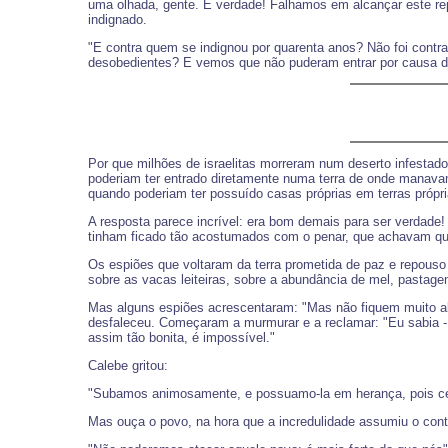
uma olhada, gente. É verdade! Falhamos em alcançar este r
indignado.
"E contra quem se indignou por quarenta anos? Não foi cont
desobedientes? E vemos que não puderam entrar por causa da
Por que milhões de israelitas morreram num deserto infestad
poderiam ter entrado diretamente numa terra de onde manavam
quando poderiam ter possuído casas próprias em terras própr
A resposta parece incrível: era bom demais para ser verdade
tinham ficado tão acostumados com o penar, que achavam q
Os espiões que voltaram da terra prometida de paz e repouso 
sobre as vacas leiteiras, sobre a abundância de mel, pastagen
Mas alguns espiões acrescentaram: "Mas não fiquem muito al
desfaleceu. Começaram a murmurar e a reclamar: "Eu sabia - 
assim tão bonita, é impossível."
Calebe gritou:
"Subamos animosamente, e possuamo-la em herança, pois cer
Mas ouça o povo, na hora que a incredulidade assumiu o cont