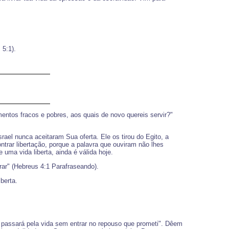
 5:1).
ntos fracos e pobres, aos quais de novo quereis servir?"
srael nunca aceitaram Sua oferta. Ele os tirou do Egito, a
trar libertação, porque a palavra que ouviram não lhes
uma vida liberta, ainda é válida hoje.
ar" (Hebreus 4:1 Parafraseando).
berta.
 passará pela vida sem entrar no repouso que prometi". Dêem