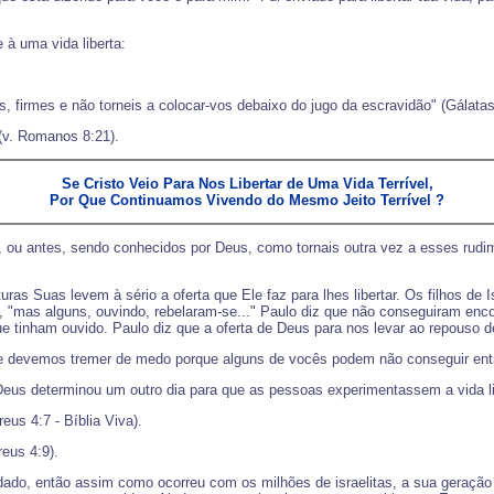
à uma vida liberta:
.
is, firmes e não torneis a colocar-vos debaixo do jugo da escravidão" (Gálatas
 (v. Romanos 8:21).
Se Cristo Veio Para Nos Libertar de Uma Vida Terrível,
Por Que Continuamos Vivendo do Mesmo Jeito Terrível ?
ou antes, sendo conhecidos por Deus, como tornais outra vez a esses rudime
ras Suas levem à sério a oferta que Ele faz para lhes libertar. Os filhos de I
 "mas alguns, ouvindo, rebelaram-se..." Paulo diz que não conseguiram encon
 tinham ouvido. Paulo diz que a oferta de Deus para nos levar ao repouso de 
 e devemos tremer de medo porque alguns de vocês podem não conseguir entr
 Deus determinou um outro dia para que as pessoas experimentassem a vida li
eus 4:7 - Bíblia Viva).
eus 4:9).
dado, então assim como ocorreu com os milhões de israelitas, a sua geração