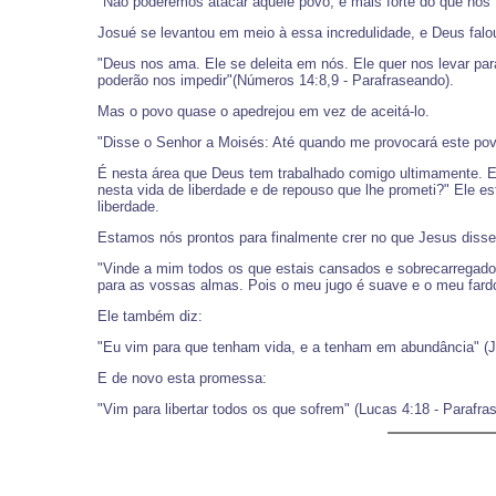
"Não poderemos atacar aquele povo; é mais forte do que nós
Josué se levantou em meio à essa incredulidade, e Deus falou
"Deus nos ama. Ele se deleita em nós. Ele quer nos levar p
poderão nos impedir"(Números 14:8,9 - Parafraseando).
Mas o povo quase o apedrejou em vez de aceitá-lo.
"Disse o Senhor a Moisés: Até quando me provocará este pov
É nesta área que Deus tem trabalhado comigo ultimamente. El
nesta vida de liberdade e de repouso que lhe prometi?" Ele e
liberdade.
Estamos nós prontos para finalmente crer no que Jesus disse
"Vinde a mim todos os que estais cansados e sobrecarregados
para as vossas almas. Pois o meu jugo é suave e o meu fardo
Ele também diz:
"Eu vim para que tenham vida, e a tenham em abundância" (J
E de novo esta promessa:
"Vim para libertar todos os que sofrem" (Lucas 4:18 - Parafra