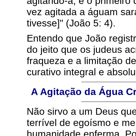
agitando-a; e o primeiro
vez agitada a águam sar
tivesse]" (João 5: 4).
Entendo que João registr
do jeito que os judeus a
fraqueza e a limitação d
curativo integral e absol
A Agitação da Água C
Não sirvo a um Deus que
terrível de egoísmo e m
humanidade enferma. Pos