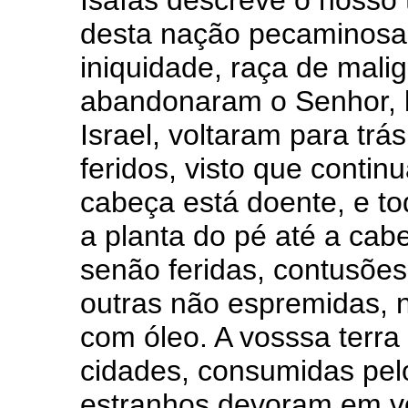
Isaías descreve o nosso 
desta nação pecaminosa
iniquidade, raça de malig
abandonaram o Senhor, 
Israel, voltaram para trá
feridos, visto que contin
cabeça está doente, e t
a planta do pé até a cab
senão feridas, contusõe
outras não espremidas,
com óleo. A vosssa terra
cidades, consumidas pelo
estranhos devoram em vo