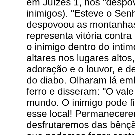
em Juízes 1, nós "desp
inimigos). "Esteve o Sen
despovoou as montanhas..
representa vitória contra 
o inimigo dentro do íntim
altares nos lugares alto
adoração e o louvor, e de
do diabo. Olharam lá em
ferro e disseram: "O val
mundo. O inimigo pode fi
esse local! Permanecer
desfrutaremos das bênç