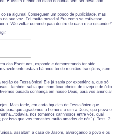
ca! E assim o reino do diabo continua sem ser desafiado.
er coisa alguma! Conseguem um pouco de publicidade, mas
s na sua voz. Foi muita ousadia! Era como se estivesse
rta. Vão voltar correndo para dentro de casa e se esconder!”
gir.
rca das Escrituras, expondo e demonstrando ter sido
 provavelmente estava há anos tendo reuniões tranqüilas, sem
região de Tessalônica! Ele já sabia por experiência, que só
iosas. Também sabia que iriam ficar cheios de inveja e de ódio
.. tivemos ousada confiança em nosso Deus, para vos anunciar
ejas. Mais tarde, em carta àqueles de Tessalônica que
.não para que agrademos a homens e sim a Deus, que prova o
unha...todavia, nos tornamos carinhosos entre vós, qual
; por isso que vos tornastes muito amados de nós” (I Tess. 2:
furiosa, assaltam a casa de Jasom, alvoroçando o povo e os
.