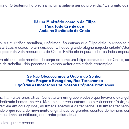
to. O testemunho precisa incluir a palavra sendo proferida: “Eis o grito dos 
Há um Ministério como o de Filipe
Para Todo Crente que
Anda na Santidade de Cristo
to. As multidões atendiam, unânimes, às cousas que Filipe dizia, ouvindo-as 
líticos e coxos foram curados. E houve grande alegria naquela cidade”(Atos 8
poder da vida ressurrecta de Cristo. Então ele ia para todos os lados esper
até que todo membro do corpo se torne um Filipe consumido por Cristo, um 
s de trabalho. Nós podemos e vamos agitar esta cidade corrompida!
Se Não Obedecermos a Ordem do Senhor
Para Pregar o Evangelho, Nos Tornaremos
Egoístas e Obcecados Por Nossos Próprios Problemas
a há muitos anos atrás. Constituíam um grupo piedoso que levava o evange
glorificado homem no céu. Mas eles se consumiram tanto estudando Cristo, 
ram-se em dois grupos, os irmãos abertos e os fechados. Os irmãos fechado
o o que resta do movimento original são os grandes escritos de homens co
tual tinha se infiltrado, sem ardor pelas almas.
 pelos que se perdem.