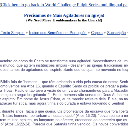
Precisamos de Mais Agitadores na Igreja!
(We Need More Troublemakers In the Church!)
 Texto Simples
+
Índice dos Sermões em Português
+
Capela
+
Subscrição
 membro do corpo de Cristo se transforme num agitador! Necessitamos de um e
 mundo; que agitem instituições ímpias - desafiem as igrejas tradicionais mo
ecessitamos de agitadores do Espírito Santo que estejam se movendo no Esp
Bíblia fala de “homens... que têm arriscado a vida pela causa do nosso Senh
mo vemos em Atos 16, quando o Espírito Santo os proibiu de pregar a palavr
para Troas. Paulo então teve a visão de um varão chamando-os para a Macedôni
eçou a segui-los gritando: “...Estes homens são servos do Deus Altíssimo
ao espírito: Em nome de Jesus Cristo, eu te mando: retira-te dela. E ele, na 
tração turística, mas agora tinha sido curada e estava louvando o Senhor!
durante anos, fazia o que queria. Os proprietários da escrava que fora libert
 “Estes homens...perturbam a nossa cidade” (Atos 16:20). “Levantou-se a mul
rem muitos açoites, os lançaram no cárcere, ordenando ao carcereiro que o
nco” (Atos 16:22-24). Parecia que Satanás tinha vencido. Os novos convertido