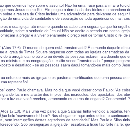
ao que ouvimos hoje sobre o assunto! Não foi uma frase para animar a torcid
seguirmos Jesus como Rei. Ele pregou a derrubada dos ídolos e o abandono d
m sobre a realeza de Cristo incluía uma advertência para deixarem de segui
doção de uma vida de santidade e de separação de toda aparência do mal, c
tores e sua igreja, até mesmo quando se sabe com segurança que há orgulho
tidade, sobre o senhorio de Jesus! Não se aceita o pecado em nossa igreja
omeçam a pregar e a viver plenamente o preço real de tornar Cristo o rei de
Atos 17:6). O mundo de quem está transtornado? É o mundo daquele círculo r
ue a Igreja de Times Square bagunçou com todas as igrejas carismáticas da
evido à arrogância no púlpito ou devido às pessoas estarem alardeando que es
e os ministros e as congregações estão sendo “transtornados” porque prega
exposto e desafiado - se as pessoas saem daqui tornando-se mais como Jesu
a ou enfurece mais as igrejas e os pastores mortificados que uma pessoa se 
 uma repreensão!
ados” como Paulo chamava. Mas no dia que você disser como Paulo: “As cois
a grande luz e me afastei dos ímpios, dos incrédulos, dos apóstatas, dos obr
ilhar a luz que você recebeu, arrancando os outros do engano? Certamente! Po
” (Atos 17:10). Mais uma vez parecia que Satanás tinha vencido a batalha, ten
“Que belo 'reavivamento' hein? Nós chegamos aqui antes deles, e continuam
, sem interrupções destes agitadores da santidade!” Mas Paulo e Silas tinha
florescendo. Sob perseguição a igreja de Tessalônica ficou tão forte na fé, 