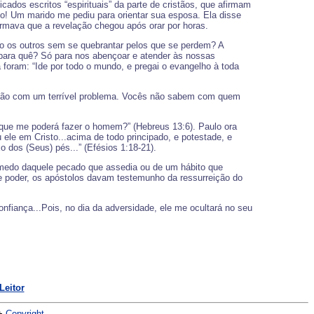
ados escritos “espirituais” da parte de cristãos, que afirmam
! Um marido me pediu para orientar sua esposa. Ela disse
rmava que a revelação chegou após orar por horas.
o os outros sem se quebrantar pelos que se perdem? A
 para quê? Só para nos abençoar e atender às nossas
 foram: “Ide por todo o mundo, e pregai o evangelho à toda
 estão com um terrível problema. Vocês não sabem com quem
; que me poderá fazer o homem?” (Hebreus 13:6). Paulo ora
ele em Cristo...acima de todo principado, e potestade, e
 dos (Seus) pés...” (Efésios 1:18-21).
, medo daquele pecado que assedia ou de um hábito que
de poder, os apóstolos davam testemunho da ressurreição do
nfiança...Pois, no dia da adversidade, ele me ocultará no seu
Leitor
+
Copyright