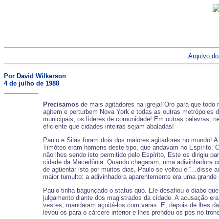
Arquivo do
Por David Wilkerson
4 de julho de 1988
__________
Precisamos
de mais agitadores na igreja! Oro para que todo
agitem e perturbem Nova York e todas as outras metrópoles do
municipais, os líderes de comunidade! Em outras palavras, n
eficiente que cidades inteiras sejam abaladas!
Paulo e Silas foram dois dos maiores agitadores no mundo! A 
Timóteo eram homens deste tipo, que andavam no Espírito. Co
não lhes sendo isto permitido pelo Espírito, Este os dirigiu 
cidade da Macedônia. Quando chegaram, uma adivinhadora com
de agüentar isto por muitos dias, Paulo se voltou e “...disse 
maior tumulto: a adivinhadora aparentemente era uma grande a
Paulo tinha bagunçado o status quo. Ele desafiou o diabo que, 
julgamento diante dos magistrados da cidade. A acusação era:
vestes, mandaram açoitá-los com varas. E, depois de lhes da
levou-os para o cárcere interior e lhes prendeu os pés no tro