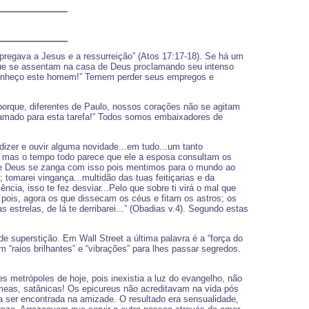
.pregava a Jesus e a ressurreição” (Atos 17:17-18). Se há um
 que se assentam na casa de Deus proclamando seu intenso
 conheço este homem!” Temem perder seus empregos e
porque, diferentes de Paulo, nossos corações não se agitam
chamado para esta tarefa!” Todos somos embaixadores de
izer e ouvir alguma novidade...em tudo...um tanto
o, mas o tempo todo parece que ele a esposa consultam os
 que Deus se zanga com isso pois mentimos para o mundo ao
tomarei vingança...multidão das tuas feitiçarias e da
ia, isso te fez desviar...Pelo que sobre ti virá o mal que
 pois, agora os que dissecam os céus e fitam os astros; os
 estrelas, de lá te derribarei...” (Obadias v.4). Segundo estas
de superstição. Em Wall Street a última palavra é a “força do
m “raios brilhantes” e “vibrações” para lhes passar segredos.
 metrópoles de hoje, pois inexistia a luz do evangelho, não
gêmeas, satânicas! Os epicureus não acreditavam na vida pós
ia ser encontrada na amizade. O resultado era sensualidade,