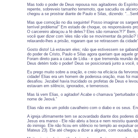
Mas todo o poder de Deus repousa nos agitadores do Espírito
repente, sobreveio tamanho terremoto, que sacudiu os alicerce
chegou a se prostrar diante de Paulo e Silas, dizendo: “...Sen
Mas que comoção no dia seguinte! Posso imaginar os sargento
terrível problema!” Em estado de choque, os responsáveis p
O carcereiro abraçou a fé deles? Eles são romanos?!?” Bem
você quer dizer com 'eles não vão se movimentar da prisão?'
relaxando-lhes a prisão, rogaram que se retirassem da cidade”
Gosto disto! Lá estavam eles; não que estivessem se gaband
do poder de Cristo, Paulo e Silas agora queriam que aquele 
Foram direto para a casa de Lídia - e que tremenda reunião d
Deus detém todo o poder! Deus se posicionará junto a você, 
Eu prego muito sobre a oração, e creio na eficácia da fervor
cidade! Elias era um homem de poderosa oração, mas foi mai
desafiou. Jezabel havia trucidado os profetas de Deus e levou
estavam em silêncio, ignorados, e temerosos.
Mas lá vem Elias, o agitador! Acabe o chamava “perturbador 
nome de Jeová.”
Elias não era um polido cavalheiro com o diabo e os seus. Enq
A igreja ultimamente tem se acovardado diante dos poderes das 
Jesus era manso - Ele não abriu a boca e nem resistiu quando
do inimigo. Ele não ficou em silêncio no templo ao expulsar o
Mateus 23). Ele até chegou a dizer a alguns, com ousadia, qu