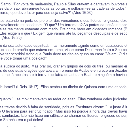
 Santo! “Por volta da meia-noite, Paulo e Silas oravam e cantavam louvore
s da prisão; abriram-se todas as portas, e soltaram-se as cadeias de todos” 
hores, que devo fazer para que seja salvo?” (Atos 16:30).
s batendo na porta do prefeito, dos vereadores e dos líderes religiosos, d
rovavelmente responderam: “O que? Um terremoto? As portas da prisão se ab
, eles realmente estavam com medo. Era crime bater em cidadãos romanos (
 Eles exigem o quê? Exigem que vamos até lá, peçamos desculpas e os escolt
 (Atos 16:39).
o da sua autoridade espiritual, mas meramente agindo como embaixadores do
grupinho de oração que estava em torno, visse como Deus manifesta o Seu pod
eve ter ocorrido! Acho que Paulo deve ter dito ao grupo na casa: “Vejam! O 
se você tomar uma posição!”
osa súplica do justo. Mas orar só, orar em grupos de dois ou três, ou mesmo 
s do que suas orações que abalaram o reino de Acabe e enfureceram Jezabel
 Israel à apostasia e à terrível idolatria de adorar a Baal - e ninguém a hav
de Israel”! (I Reis 18:17). Elias acabou no ribeiro de Quisom com uma espad
uanto “...se movimentavam ao redor do altar...Elias zombava deles [ridiculari
trevas devido à falta de santidade, pois as Escrituras dizem: “...o justo é i
 O levaram para ser crucificado!” Mas isso foi porque a hora das trevas hav
s cambistas. Ele não ficou em silêncio ao chamar os líderes religiosos de ser
e Satanás era o pai deles!