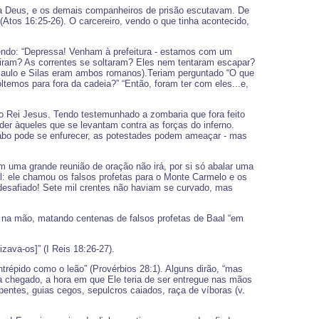
s a Deus, e os demais companheiros de prisão escutavam. De
(Atos 16:25-26). O carcereiro, vendo o que tinha acontecido,
izendo: “Depressa! Venham à prefeitura - estamos com um
riram? As correntes se soltaram? Eles nem tentaram escapar?
Paulo e Silas eram ambos romanos).Teriam perguntado “O que
emos para fora da cadeia?” “Então, foram ter com eles...e,
 Rei Jesus. Tendo testemunhado a zombaria que fora feito
er àqueles que se levantam contra as forças do inferno.
diabo pode se enfurecer, as potestades podem ameaçar - mas
em uma grande reunião de oração não irá, por si só abalar uma
: ele chamou os falsos profetas para o Monte Carmelo e os
ia desafiado! Sete mil crentes não haviam se curvado, mas
a na mão, matando centenas de falsos profetas de Baal “em
zava-os]” (I Reis 18:26-27).
ntrépido como o leão” (Provérbios 28:1). Alguns dirão, “mas
ia chegado, a hora em que Ele teria de ser entregue nas mãos
pentes, guias cegos, sepulcros caiados, raça de víboras (v.