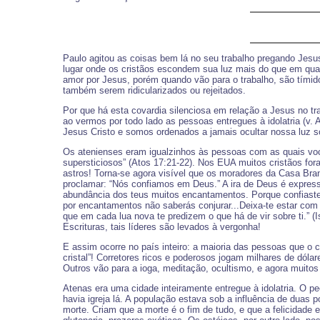
Paulo agitou as coisas bem lá no seu trabalho pregando Jesus 
lugar onde os cristãos escondem sua luz mais do que em qual
amor por Jesus, porém quando vão para o trabalho, são tím
também serem ridicularizados ou rejeitados.
Por que há esta covardia silenciosa em relação a Jesus no t
ao vermos por todo lado as pessoas entregues à idolatria (v.
Jesus Cristo e somos ordenados a jamais ocultar nossa luz s
Os atenienses eram igualzinhos às pessoas com as quais você
supersticiosos” (Atos 17:21-22). Nos EUA muitos cristãos fo
astros! Torna-se agora visível que os moradores da Casa Bra
proclamar: “Nós confiamos em Deus.” A ira de Deus é expressa
abundância dos teus muitos encantamentos. Porque confiaste n
por encantamentos não saberás conjurar...Deixa-te estar com 
que em cada lua nova te predizem o que há de vir sobre ti.” (I
Escrituras, tais líderes são levados à vergonha!
E assim ocorre no país inteiro: a maioria das pessoas que o ce
cristal”! Corretores ricos e poderosos jogam milhares de dóla
Outros vão para a ioga, meditação, ocultismo, e agora muito
Atenas era uma cidade inteiramente entregue à idolatria. O p
havia igreja lá. A população estava sob a influência de duas 
morte. Criam que a morte é o fim de tudo, e que a felicidade