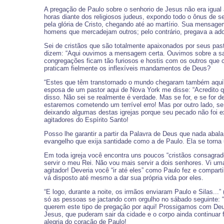
A pregação de Paulo sobre o senhorio de Jesus não era igual 
horas diante dos religiosos judeus, expondo todo o ônus de 
pela glória de Cristo, chegando até ao martírio. Sua mensage
homens que mercadejam outros; pelo contrário, pregava a a
Sei de cristãos que são totalmente apaixonados por seus pas
dizem: “Aqui ouvimos a mensagem certa. Ouvimos sobre a san
congregações ficam tão furiosos e hostis com os outros que c
praticam fielmente os inflexíveis mandamentos de Deus?
“Estes que têm transtornado o mundo chegaram também aqui” (
esposa de um pastor aqui de Nova York me disse: “Acredito q
disso. Não sei se realmente é verdade. Mas se for, e se for d
estaremos cometendo um terrível erro! Mas por outro lado, s
deixando algumas destas igrejas porque seu pecado não foi 
agitadores do Espírito Santo!
Posso lhe garantir a partir da Palavra de Deus que nada abal
evangelho que exija santidade como a de Paulo. Ela se torna
Em toda igreja você encontra uns poucos “cristãos consagr
servir o meu Rei. Não vou mais servir a dois senhores. Vi um
agitador! Deveria você “ir até eles” como Paulo fez e compart
vá disposto até mesmo a dar sua própria vida por eles.
“E logo, durante a noite, os irmãos enviaram Paulo e Silas...
só as pessoas se jactando com orgulho no sábado seguinte: 
querem este tipo de pregação por aqui! Prossigamos com Deus
Jesus, que puderam sair da cidade e o corpo ainda continuar 
alegria do coração de Paulo!