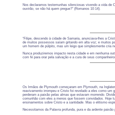
Nos declaramos testemunhas silenciosas vivendo a vida de Cris
ouvirão, se não há quem pregue?” (Romanos 10:14).
“Filipe, descendo à cidade de Samaria, anunciava-lhes a Cris
de muitos possessos saíam gritando em alta voz; e muitos para
um homem de púlpito, mas um leigo que simplesmente cria no 
Nunca produziremos impacto nesta cidade e em nenhuma outra 
com fé para orar pela salvação e a cura de seus companheiro
Os Irmãos de Plymouth começaram em Plymouth, na Inglaterr
reavivamento irrompeu e Cristo foi revelado a eles como um 
perderam a paixão pelas almas que estavam morrendo. Dividi
comunhão com eles a menos que fossem convidados. Hoje tud
ensinamentos sobre Cristo e a santidade. Mas o elitismo espiri
Necessitamos da Palavra profunda, pura e da ardente paixão