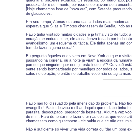
glutonaria, prazeres exóticos. Os estóicos, por outro lado, 
produzia dor e sofrimento; por isso encorajavam-se a encontr
[Hoje chamamos isso de “nova era”, com Satanás procurando 
de gladiadores.
Em seu tempo, Atenas era uma das cidades mais modernas, av
esperava que Silas e Timóteo chegassem da Beréia, indo ao 
Paulo tinha visitado muitas cidades e já tinha visto de tudo
coração se endurecesse; ele ainda ficava tocado por tudo isto.
evangelismo, um esquema ou tática. Ele tinha apenas um coraç
tem de fazer alguma coisa!”
Eu pergunto àqueles que vivem em Nova York ou que a visita
passando na correria, ou à noite já viram a escória da humani
parece que ninguém quer corrigir esta loucura!”? Ou você es
sente sendo bombardeado por mendigos por todos os lados, s
calos no coração, e então no trabalho você não se agita mais
Paulo não foi dissuadido pela imensidão do problema. Não fic
evangelho! Paulo desviou o olhar daquilo que o diabo tinha f
parasita, desocupado, pregador de besteiras. Alguma vez você 
de mim. Pare de tentar me fazer crer nas coisas que você c
chamassem como quisessem - ele sabia que se não assumiss
Não é suficiente só viver uma vida correta ou “dar um bom ex