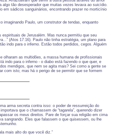
ureza. Arrazoavam que servir a outra pessoa através do amor
ra algo tão desesperador que muitas vezes levava ao suicídio.
 em sádicos sanguinários, encontrando prazer no morticínio
co imaginando Paulo, um construtor de tendas, enquanto
as espirituais de Jerusalém. Mas nunca permitiu que seu
a...” (Atos 17:16). Paulo não tinha estratégia, um plano para
tão indo para o inferno. Estão todos perdidos, cegos. Alguém
e olharam as multidões, a massa humana de profissionais
 indo para o inferno - o diabo está fazendo o que quer, e
do dos mendigos, que nem se agita mais? Sei como a gente se
r com isto; mas há o perigo de se permitir que se formem
uma arma secreta contra isso: o poder de ressurreição do
ão importava que o chamassem de “tagarela”, querendo dizer
apassar os meus direitos. Pare de forçar sua religião em cima
va sangrando. Eles que falassem o que quisessem, ou lhe
stemunho.
la mais alto do que você diz.”