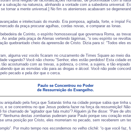
possuíam uma religião de racionalizações humanas, de proximidade com a nat
ar a salvação na natureza, alinhando a vontade com a sabedoria universal. E
se tornar a mente universal.] No fim os atenienses acabavam se degenerando
ançadas e intelectuais do mundo. Era pomposa, agitada, forte, e ímpia! Fi
mercado da praça procurar agulhas, cordas novas, e comparar as lonas.
: a bebedeira de Corinto, o espírito homossexual que governava Roma, as trev
 Ao andar pela praça de Atenas vertendo lágrimas, “o seu espírito se revoltav
ão quebrantado cheio da apreensão de Cristo. Dizia para si: “Todos eles es
ram, alguma vez vocês ficaram no cruzamento de Times Square ao meio dia 
dade vagando? Você não chorou “Senhor, eles estão perdidos! Esta cidade está
tá tão acostumado com as trevas, a pobreza, o crime, a sujeira, e tão enjoa
abendo que as esmolas vão para as drogas e álcool. Você não pode concorda
 pelo pecado e pela dor que o cerca.
Paulo se Concentrou no Poder
de Ressurreição do Evangelho.
ou aniquilado pela força que Satanás tinha na cidade porque sabia que tinha 
eito, e se concentrou no que Jesus poderia fazer na força da ressurreição! N
foi chamado de “agitador que fala muito”? Alguém já lhe disse: “Pare de ultr
rê!” Nenhuma destas zombarias puderam parar Paulo porque seu coração esta
e uma posição por Cristo, eles morreriam no pecado, sem receberem um te
emplo”. Por muito tempo nos escondemos no velho clichê: “o que você faz, fa