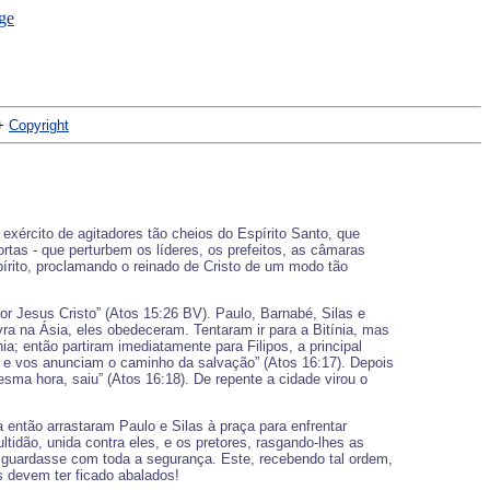
+
Copyright
xército de agitadores tão cheios do Espírito Santo, que
rtas - que perturbem os líderes, os prefeitos, as câmaras
írito, proclamando o reinado de Cristo de um modo tão
or Jesus Cristo” (Atos 15:26 BV). Paulo, Barnabé, Silas e
a na Ásia, eles obedeceram. Tentaram ir para a Bitínia, mas
a; então partiram imediatamente para Filipos, a principal
 e vos anunciam o caminho da salvação” (Atos 16:17). Depois
mesma hora, saiu” (Atos 16:18). De repente a cidade virou o
a então arrastaram Paulo e Silas à praça para enfrentar
tidão, unida contra eles, e os pretores, rasgando-lhes as
s guardasse com toda a segurança. Este, recebendo tal ordem,
s devem ter ficado abalados!