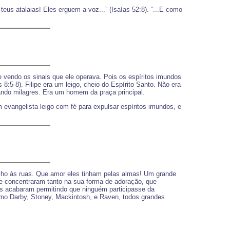
teus atalaias! Eles erguem a voz...” (Isaías 52:8). “...E como
e vendo os sinais que ele operava. Pois os espíritos imundos
:5-8). Filipe era um leigo, cheio do Espírito Santo. Não era
ando milagres. Era um homem da praça principal.
evangelista leigo com fé para expulsar espíritos imundos, e
lho às ruas. Que amor eles tinham pelas almas! Um grande
se concentraram tanto na sua forma de adoração, que
s acabaram permitindo que ninguém participasse da
mo Darby, Stoney, Mackintosh, e Raven, todos grandes