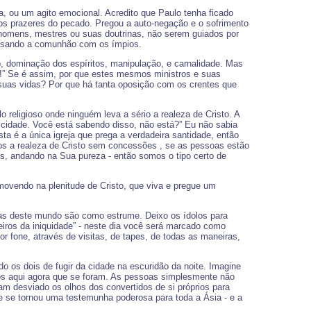
a, ou um agito emocional. Acredito que Paulo tenha ficado
os prazeres do pecado. Pregou a auto-negação e o sofrimento
r homens, mestres ou suas doutrinas, não serem guiados por
essando a comunhão com os ímpios.
, dominação dos espíritos, manipulação, e carnalidade. Mas
!” Se é assim, por que estes mesmos ministros e suas
 suas vidas? Por que há tanta oposição com os crentes que
eligioso onde ninguém leva a sério a realeza de Cristo. A
 cidade. Você está sabendo disso, não está?” Eu não sabia
ta é a única igreja que prega a verdadeira santidade, então
mos a realeza de Cristo sem concessões , se as pessoas estão
s, andando na Sua pureza - então somos o tipo certo de
movendo na plenitude de Cristo, que viva e pregue um
as deste mundo são como estrume. Deixo os ídolos para
eiros da iniquidade” - neste dia você será marcado como
r fone, através de visitas, de tapes, de todas as maneiras,
do os dois de fugir da cidade na escuridão da noite. Imagine
os aqui agora que se foram. As pessoas simplesmente não
m desviado os olhos dos convertidos de si próprios para
que se tornou uma testemunha poderosa para toda a Ásia - e a