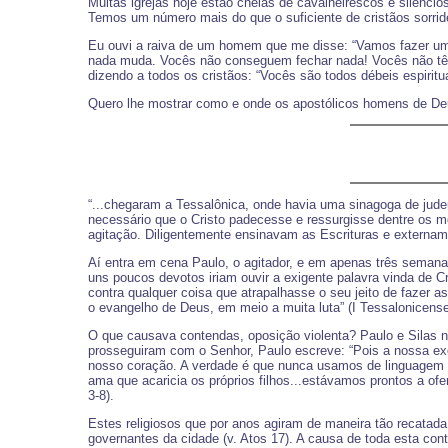
Muitas igrejas hoje estão cheias de cavalheirescos e silenc
Temos um número mais do que o suficiente de cristãos sorr
Eu ouvi a raiva de um homem que me disse: “Vamos fazer um
nada muda. Vocês não conseguem fechar nada! Vocês não têm 
dizendo a todos os cristãos: “Vocês são todos débeis espirit
Quero lhe mostrar como e onde os apostólicos homens de De
“...chegaram a Tessalônica, onde havia uma sinagoga de jude
necessário que o Cristo padecesse e ressurgisse dentre os mor
agitação. Diligentemente ensinavam as Escrituras e externa
Aí entra em cena Paulo, o agitador, e em apenas três semanas
uns poucos devotos iriam ouvir a exigente palavra vinda de Cr
contra qualquer coisa que atrapalhasse o seu jeito de fazer
o evangelho de Deus, em meio a muita luta” (I Tessalonicens
O que causava contendas, oposição violenta? Paulo e Silas n
prosseguiram com o Senhor, Paulo escreve: “Pois a nossa e
nosso coração. A verdade é que nunca usamos de linguagem de
ama que acaricia os próprios filhos...estávamos prontos a of
3-8).
Estes religiosos que por anos agiram de maneira tão recata
governantes da cidade (v. Atos 17). A causa de toda esta cont