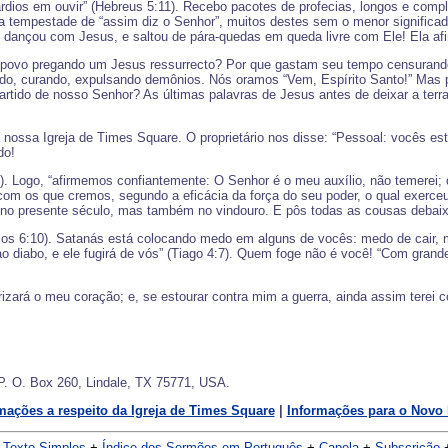
dios em ouvir” (Hebreus 5:11). Recebo pacotes de profecias, longos e complic
tempestade de “assim diz o Senhor”, muitos destes sem o menor significado
 dançou com Jesus, e saltou de pára-quedas em queda livre com Ele! Ela afi
o povo pregando um Jesus ressurrecto? Por que gastam seu tempo censurand
ando, curando, expulsando demônios. Nós oramos “Vem, Espírito Santo!” Mas
rtido de nosso Senhor? As últimas palavras de Jesus antes de deixar a terra
à nossa Igreja de Times Square. O proprietário nos disse: “Pessoal: vocês
do!
8). Logo, “afirmemos confiantemente: O Senhor é o meu auxílio, não temerei
om os que cremos, segundo a eficácia da força do seu poder, o qual exerceu 
 no presente século, mas também no vindouro. E pôs todas as cousas debaixo
fésios 6:10). Satanás está colocando medo em alguns de vocês: medo de cair
ao diabo, e ele fugirá de vós” (Tiago 4:7). Quem foge não é você! “Com gran
ará o meu coração; e, se estourar contra mim a guerra, ainda assim terei co
P. O. Box 260, Lindale, TX 75771, USA.
mações a respeito da Igreja de Times Square
|
Informações para o Novo 
 Texto Simples
+
Índice dos Sermões em Português
+
Capela
+
Subscrição