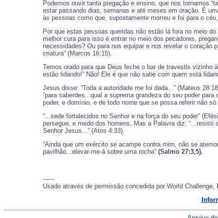
Podemos ouvir tanta pregação e ensino, que nos tornamos “tar
estar passando dias, semanas e até meses em oração. É uma 
às pessoas como que, supostamente morreu e foi para o céu,
Por que estas pessoas queridas não estão lá fora no meio d
melhor cura para isso é entrar no meio dos pecadores, preg
necessidades? Ou para nos equipar e nos revelar o coração pa
criatura” (Marcos 16:15).
Temos orado para que Deus feche o bar de travestis vizinho 
estão lidando!” Não! Ele é que não sabe com quem está lidan
Jesus disse: “Toda a autoridade me foi dada...” (Mateus 28:1
“para saberdes...qual a suprema grandeza do seu poder para c
poder, e domínio, e de todo nome que se possa referir não só
“...sede fortalecidos no Senhor e na força do seu poder” (E
persegue, e medo dos homens. Mas a Palavra diz: “...resisti 
Senhor Jesus...” (Atos 4:33).
“Ainda que um exército se acampe contra mim, não se atemoriz
pavilhão...elevar-me-á sobre uma rocha”
(Salmo 27:3,5).
------
Usado através de permissão concedida por World Challenge, 
Infor
Arquivo do