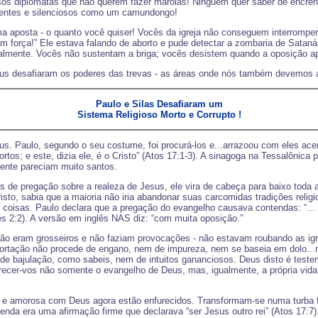
iosos diplomatas que não querem fazer marolas! Ninguém quer saber de encren
identes e silenciosos como um camundongo!
a aposta - o quanto você quiser! Vocês da igreja não conseguem interromp
força!” Ele estava falando de aborto e pude detectar a zombaria de Sataná
ualmente. Vocês não sustentam a briga; vocês desistem quando a oposição ape
us desafiaram os poderes das trevas - as áreas onde nós também devemos a
Paulo e Silas Desafiaram um
Sistema Religioso Morto e Corrupto !
us. Paulo, segundo o seu costume, foi procurá-los e...arrazoou com eles ace
tos; e este, dizia ele, é o Cristo” (Atos 17:1-3). A sinagoga na Tessalônica
mente pareciam muito santos.
 de pregação sobre a realeza de Jesus, ele vira de cabeça para baixo toda a 
isto, sabia que a maioria não iria abandonar suas carcomidas tradições relig
 as coisas. Paulo declara que a pregação do evangelho causava contendas: “.
es 2:2). A versão em inglês NAS diz: “com muita oposição.”
ão eram grosseiros e não faziam provocações - não estavam roubando as igr
xortação não procede de engano, nem de impureza, nem se baseia em dolo..
 bajulação, como sabeis, nem de intuitos gananciosos. Deus disto é testem
erecer-vos não somente o evangelho de Deus, mas, igualmente, a própria vida
da e amorosa com Deus agora estão enfurecidos. Transformam-se numa turba 
enda era uma afirmação firme que declarava “ser Jesus outro rei” (Atos 17:7)