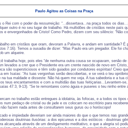
Paulo Agitou as Coisas na Praça
o Rei com o poder da ressurreição: “...dissertava...na praça todos os dias..
quer outro é no seu lugar de trabalho. Há multidões de cristãos neste país
idos e envergonhados de Cristo! Como Pedro, dizem com seu silêncio: “Não
rabalho em cristãos que oram, devoram a Palavra, e andam em santidade? É 
 Atos 7:16). Temos a ousadia de dizer: “Mas Paulo era um pregador. Ele foi 
ob um alqueire.
 trabalha hoje, pois eles “de nenhuma outra cousa se ocupavam, senão de d
ram levados a crer que o Presidente era um crente nascido de novo em Crist
nca são supersticiosos e têm sido guiados por condutores espíritas! Creio
 em Isaías: “As tuas vergonhas serão descobertas, e se verá o teu opróbrio; 
a tua maldade e disseste: Não há quem me veja. A tua sabedoria e a tua ciênc
os teus encantamentos e com a multidão das tuas feitiçarias...Levantem-se,
saías 47:3, 9-13). “Se te remontares como águia e puseres o teu ninho entre as
rcam no trabalho estão entregues à idolatria, às fofocas, e a todos os tipos 
res num pedaço de cristal ou de jade e os colocam no escritório para recebere
s não fazem nada antes de consultarem seus gurus ou o horóscopo!
ecado e impiedade deveriam ser ainda maiores do que o que temos nas grandes
poderosas doutrinas ilusórias: a dos epicureus e a dos estóicos - doutrinas 
 era alcançada através de um desligamento meditativo, e que a alegria só pod