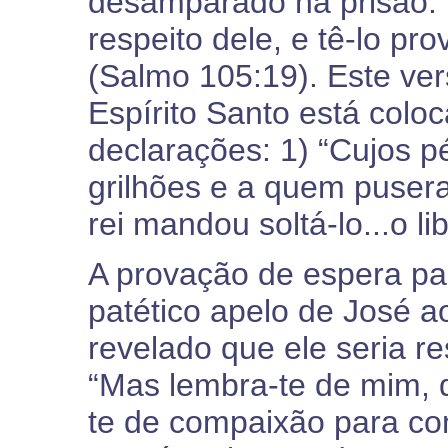
desamparado na prisão: “
respeito dele, e tê-lo pr
(Salmo 105:19). Este ver
Espírito Santo está colo
declarações: 1) “Cujos 
grilhões e a quem pusera
rei mandou soltá-lo...o lib
A provação de espera pa
patético apelo de José a
revelado que ele seria re
“Mas lembra-te de mim, 
te de compaixão para c