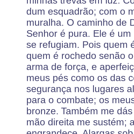
minhas trevas em luz. C
dum esquadrão; com o m
muralha. O caminho de De
Senhor é pura. Ele é um
se refugiam. Pois quem 
quem é rochedo senão 
arma de força, e aperfe
meus pés como os das c
segurança nos lugares a
para o combate; os meu
bronze. Também me dás o
mão direita me sustém; 
engrandece. Alargas so