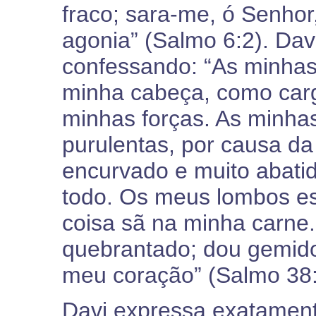
fraco; sara-me, ó Senho
agonia” (Salmo 6:2). Da
confessando: “As minhas 
minha cabeça, como car
minhas forças. As minha
purulentas, por causa da
encurvado e muito abati
todo. Os meus lombos es
coisa sã na minha carne.
quebrantado; dou gemido
meu coração” (Salmo 38:
Davi expressa exatament