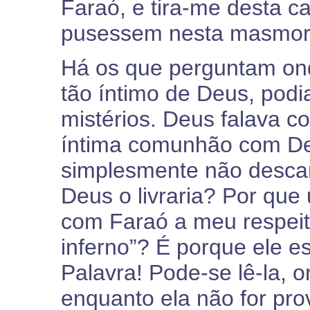
Faraó, e tira-me desta c
pusessem nesta masmorra
Há os que perguntam ond
tão íntimo de Deus, podi
mistérios. Deus falava c
íntima comunhão com Deu
simplesmente não descan
Deus o livraria? Por que 
com Faraó a meu respeito
inferno”? É porque ele e
Palavra! Pode-se lê-la, 
enquanto ela não for pr