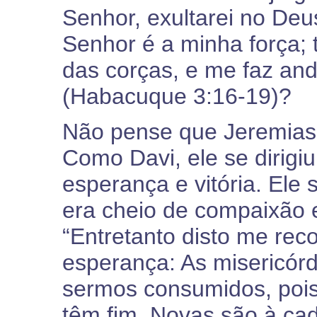
Senhor, exultarei no De
Senhor é a minha força;
das corças, e me faz and
(Habacuque 3:16-19)?
Não pense que Jeremias
Como Davi, ele se dirigiu
esperança e vitória. Ele
era cheio de compaixão e
“Entretanto disto me rec
esperança: As misericór
sermos consumidos, pois
têm fim. Novas são à ca