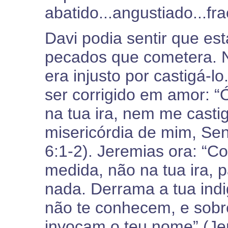
abatido...angustiado...fr
Davi podia sentir que es
pecados que cometera. 
era injusto por castigá-l
ser corrigido em amor: 
na tua ira, nem me casti
misericórdia de mim, Sen
6:1-2). Jeremias ora: “C
medida, não na tua ira,
nada. Derrama a tua ind
não te conhecem, e sobr
invocam o teu nome” (Je