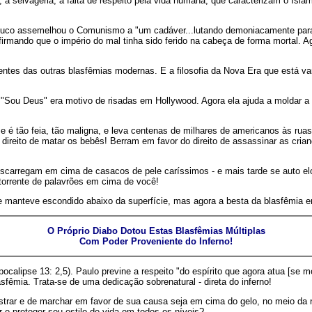
ia, a selvageria, a falta de respeito pela vida humana, que caracterizam o Is
uco assemelhou o Comunismo a "um cadáver...lutando demoniacamente para s
firmando que o império do mal tinha sido ferido na cabeça de forma morta
scentes das outras blasfêmias modernas. E a filosofia da Nova Era que está
 "Sou Deus" era motivo de risadas em Hollywood. Agora ela ajuda a moldar 
s e é tão feia, tão maligna, e leva centenas de milhares de americanos às rua
direito de matar os bebês! Berram em favor do direito de assassinar as cria
scarregam em cima de casacos de pele caríssimos - e mais tarde se auto elo
torrente de palavrões em cima de você!
se manteve escondido abaixo da superfície, mas agora a besta da blasfêmia 
O Próprio Diabo Dotou Estas Blasfêmias Múltiplas
Com Poder Proveniente do Inferno!
pocalipse 13: 2,5). Paulo previne a respeito "do espírito que agora atua [se m
fêmia. Trata-se de uma dedicação sobrenatural - direta do inferno!
ar e de marchar em favor de sua causa seja em cima do gelo, no meio da n
r e proteger seu estilo de vida em todos os níveis?