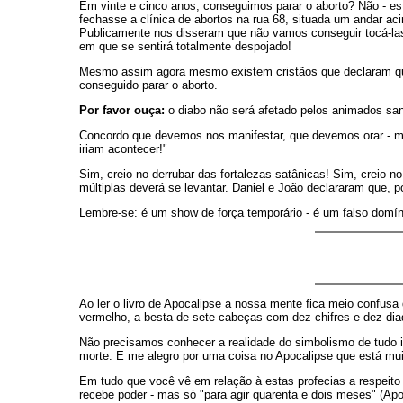
Em vinte e cinco anos, conseguimos parar o aborto? Não - e
fechasse a clínica de abortos na rua 68, situada um andar a
Publicamente nos disseram que não vamos conseguir tocá-las!
em que se sentirá totalmente despojado!
Mesmo assim agora mesmo existem cristãos que declaram q
conseguido parar o aborto.
Por favor ouça:
o diabo não será afetado pelos animados san
Concordo que devemos nos manifestar, que devemos orar - m
iriam acontecer!"
Sim, creio no derrubar das fortalezas satânicas! Sim, creio n
múltiplas deverá se levantar. Daniel e João declararam que,
Lembre-se: é um show de força temporário - é um falso domíni
Ao ler o livro de Apocalipse a nossa mente fica meio confusa
vermelho, a besta de sete cabeças com dez chifres e dez diad
Não precisamos conhecer a realidade do simbolismo de tudo is
morte. E me alegro por uma coisa no Apocalipse que está muit
Em tudo que você vê em relação à estas profecias a respeito 
recebe poder - mas só "para agir quarenta e dois meses" (Apo