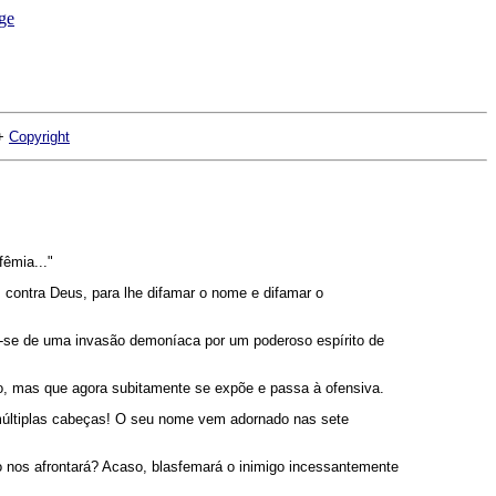
+
Copyright
fêmia..."
s contra Deus, para lhe difamar o nome e difamar o
ta-se de uma invasão demoníaca por um poderoso espírito de
do, mas que agora subitamente se expõe e passa à ofensiva.
 múltiplas cabeças! O seu nome vem adornado nas sete
 nos afrontará? Acaso, blasfemará o inimigo incessantemente