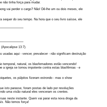
e não tinha força para mudar.
pong vai perder o cargo? Não! Dê-lhe um ou dois meses, ele
a sequer do seu tempo. Na hora que o seu livro saísse, ele
 (Apocalipse 13:7).
as usadas aqui - vencer, prevalecer - não significam destruição
o temporal, natural, os blasfemadores estão vencendo!
a igreja se tornou impotente contra estas blasfêmias - e
 piquetes, os púlpitos fizeram estrondo - mas o show
ue isto parasse, foram postas de lado por resoluções
indo uma visão natural eles venceram os crentes.
uas neste instante. Quem vai parar esta nova droga da
ís. Não temos força!