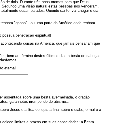
ção de dois. Durante três anos oramos para que Deus
os. Segundo uma visão natural estas pessoas nos venceram.
 totalmente desamparados. Querido santo, vai chegar o dia
tenham "ganho" - ou uma parte da América onde tenham
 possua penetração espiritual!
 acontecendo coisas na América, que jamais pensariam que
Porém, bem ao término destes últimos dias a besta de cabeças
 blasfemos!
ão eterna!
ulher assentada sobre uma besta avermelhada, o dragão
rates, gafanhotos irrompendo do abismo...
sobre Jesus e a Sua conquista final sobre o diabo, o mal e a
us coloca limites e prazos em suas capacidades: a Besta