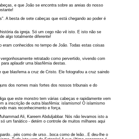
cabeças, e que João se encontra sobre as areias do nosso
nstante!
s". A besta de sete cabeças que está chegando ao poder é
istória da igreja. Só um cego não vê isto. E isto não se
e algo totalmente diferente!
não eram conhecidos no tempo de João. Todas estas coisas
oi vergonhosamente retratado como pervertido, vivendo com
s para aplaudir uma blasfêmia destas.
que blasfema a cruz de Cristo. Ele fotografou a cruz saindo
lguns dos nomes mais fortes dos nossos tribunais e do
 diga que este monstro tem várias cabeças e rapidamente vem
em a inscrição de outra blasfêmia: islamismo! O islamismo
ando mais reconhecimento e força.
uhammad Ali, Kareem Abduljabbar. Nós não levamos isto a
 só um fanático - detém o controle de muitos milhares aqui
pardo...pés como de urso...boca como de leão...E deu-lhe o