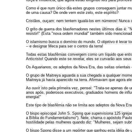
Como é que num único dia estes grupos conseguem juntar mui
de uma causa? De onde vem este zelo, este espírito?
Cristãos, ouçam: nem tentem igualá-los em números! Nunca co
O grito de guerra dos blasfemadores nestes últimos dias é:
resistir!" (Esta "nova ordem mundial" também sido mencionad
O islamismo busca o domínio do mundo. O objetivo é levar tod
-- e designar Meca para ser o centro da terra!
Todas estas blasfêmias convergem como um líquido que entr
Anticristo! Quando este se revelar, eles se curvarão aos seus
Os Aquarianos, os adeptos da Nova Era, das seitas orientais 
O grupo de Maitreya aguarda a sua chegada a qualquer moment
Maitreya já havia aparecido na terra. Afirmavam que agora ele 
Ao ouvir isto pela primeira vez, pensei: "Trata-se apenas 
anos após, poderosos executivos, graduados homens de influê
energia!"
Este tipo de blasfêmia não se limita aos adeptos da Nova E
O bispo episcopal John S. Spong que supervisiona 125 igreja
a Bíblia do Fundamentalismo"). Nele, chama o apóstolo Paulo
hostilidade pelas mulheres quando diz: "Mulheres, sejam su
O bispo Spong disse a um repórter que ganhou esta idéia de u