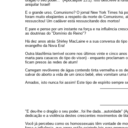
dragão o seu poder..." (Apocalipse 13:2). Isto descreve a fúr
aniquilar Israel!
E o grande urso, Comunismo? O jornal New York Times há po
foram muito eloqüentes a respeito da morte do Comunismo, a
ressuscitou! Um cadáver está ressuscitando dos mortos!
E pare e pense por um instante na força e na influência cre
as doutrinas do "Domínio do Reino"?
Há dez anos atrás Shirley MacLaine e a sua conversa do tipo
evangelho da Nova Era!
Outra blasfêmia terrível ocorre nos últimos vinte e cinco ano
marta para casacos do tipo do vison) - enquanto proclamam o 
ficam presos às redes de atum!
Carregam revólveres de água contendo tinta vermelha e os de
salvar do aborto a vida de um único bebê, eles vomitam uma 
Amados, isto nunca foi assim! Este tipo de espírito sempre 
"E deu-lhe o dragão o seu poder...foi lhe dada...autoridade" (A
dedicação e a violência destes crescentes movimentos de blas
Você já percebeu como os homossexuais têm vontade de mostr
força e influência, que agora estão exigindo leis para promove