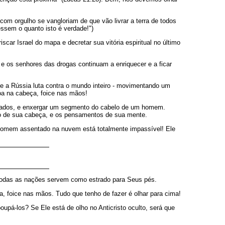
om orgulho se vangloriam de que vão livrar a terra de todos
ssem o quanto isto é verdade!")
car Israel do mapa e decretar sua vitória espiritual no último
e os senhores das drogas continuam a enriquecer e a ficar
ue a Rússia luta contra o mundo inteiro - movimentando um
roa na cabeça, foice nas mãos!
blados, e enxergar um segmento do cabelo de um homem.
o de sua cabeça, e os pensamentos de sua mente.
Homem assentado na nuvem está totalmente impassível! Ele
 todas as nações servem como estrado para Seus pés.
a, foice nas mãos. Tudo que tenho de fazer é olhar para cima!
oupá-los? Se Ele está de olho no Anticristo oculto, será que