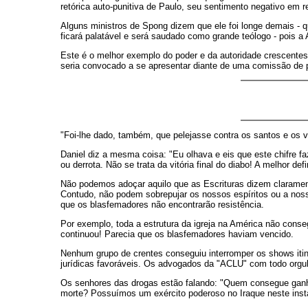
retórica auto-punitiva de Paulo, seu sentimento negativo em r
Alguns ministros de Spong dizem que ele foi longe demais - 
ficará palatável e será saudado como grande teólogo - pois 
Este é o melhor exemplo do poder e da autoridade crescentes
seria convocado a se apresentar diante de uma comissão de pr
"Foi-lhe dado, também, que pelejasse contra os santos e os v
Daniel diz a mesma coisa: "Eu olhava e eis que este chifre faz
ou derrota. Não se trata da vitória final do diabo! A melhor d
Não podemos adoçar aquilo que as Escrituras dizem claramen
Contudo, não podem sobrepujar os nossos espíritos ou a noss
que os blasfemadores não encontrarão resistência.
Por exemplo, toda a estrutura da igreja na América não conseg
continuou! Parecia que os blasfemadores haviam vencido.
Nenhum grupo de crentes conseguiu interromper os shows itin
jurídicas favoráveis. Os advogados da "ACLU" com todo orgul
Os senhores das drogas estão falando: "Quem consegue ganha
morte? Possuímos um exército poderoso no Iraque neste inst