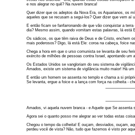
e nos alegrar no quê? Na nuvem branca!
Quer dizer que os adeptos da Nova Era, os Aquarianos, os mís
aqueles que se recusam a segui-los? Quer dizer que vem aí 
E então ficam se fanfarronando de que vão conquistar a terra 
dia? Mesmo assim, quando vomitam estas palavras, lá está E
Os sádicos, os que têm raiva de Deus e de Cristo, enchem os
mais poderosos? Digo, lá está Ele: coroa na cabeça, foice n
Chega a hora em que o urso comunista se levanta de seu feri
exército de milhões de pessoas contra Israel, apontando um a
Os Estados Unidos se vangloriam do seu sistema de vigilân
Amados, existe um sistema de vigilância muito maior! Há u
E então um homem se assenta no templo e chama a si própri
Se levanta, ergue a foice e a lança com força na colheita - che
Amados, vi aquela nuvem branca - e Aquele que Se assenta s
Agora sei o quanto posso me alegrar ao ver todas estas coisa
Chegou o tempo da colheita! E ouçam, desviados, ouçam, aquele
perdeu você de vista? Não, tudo que fazemos é visto por aqu