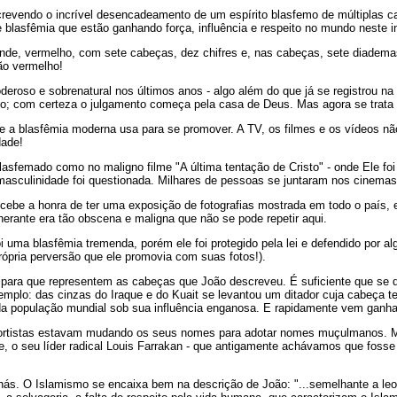
screvendo o incrível desencadeamento de um espírito blasfemo de múltiplas 
blasfêmia que estão ganhando força, influência e respeito no mundo neste i
ande, vermelho, com sete cabeças, dez chifres e, nas cabeças, sete diadema
ão vermelho!
eroso e sobrenatural nos últimos anos - algo além do que já se registrou na h
to; com certeza o julgamento começa pela casa de Deus. Mas agora se trata d
ue a blasfêmia moderna usa para se promover. A TV, os filmes e os vídeos 
dade!
blasfemado como no maligno filme "A última tentação de Cristo" - onde Ele f
a masculinidade foi questionada. Milhares de pessoas se juntaram nos cinema
ebe a honra de ter uma exposição de fotografias mostrada em todo o país, e 
nerante era tão obscena e maligna que não se pode repetir aqui.
 uma blasfêmia tremenda, porém ele foi protegido pela lei e defendido por a
rópria perversão que ele promovia com suas fotos!).
, para que representem as cabeças que João descreveu. É suficiente que se
mplo: das cinzas do Iraque e do Kuait se levantou um ditador cuja cabeça t
 da população mundial sob sua influência enganosa. E rapidamente vem ganh
ortistas estavam mudando os seus nomes para adotar nomes muçulmanos. M
e, o seu líder radical Louis Farrakan - que antigamente achávamos que fosse
ás. O Islamismo se encaixa bem na descrição de João: "...semelhante a leo