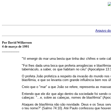
Arquivo do
Por David Wilkerson
4 de março de 1991
__________
"Vi emergir do mar uma besta que tinha dez chifres e sete ca
"Foi lhes dada uma boca que proferia arrogâncias e blasfêmia
tabernáculo, a saber, os que habitam no céu" (Apocalipse 13:1
O profeta João profetiza a respeito da invasão do mundo nos
blasfêmia, e que se levanta com grande influência bem nos úl
Creio que o "mar" a que João se refere, representa as massa
Entendo que ele diz que algo dentro da sociedade foi sendo
cabeças: "...e, sobre as cabeças, nomes de blasfêmia" (Apoca
Ataques de blasfêmia não são novidade. Deus e os Seus serv
o teu nome?" (Salmo 74:10). Até Paulo confessou que houvera 