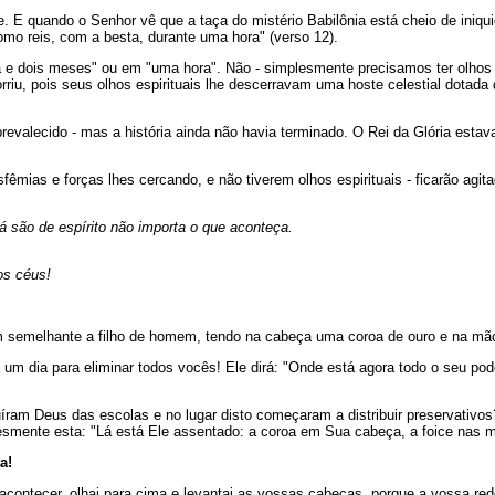
. E quando o Senhor vê que a taça do mistério Babilônia está cheio de iniq
omo reis, com a besta, durante uma hora" (verso 12).
e dois meses" ou em "uma hora". Não - simplesmente precisamos ter olhos es
orriu, pois seus olhos espirituais lhe descerravam uma hoste celestial dotad
prevalecido - mas a história ainda não havia terminado. O Rei da Glória estav
êmias e forças lhes cercando, e não tiverem olhos espirituais - ficarão ag
 são de espírito não importa o que aconteça.
os céus!
 semelhante a filho de homem, tendo na cabeça uma coroa de ouro e na mão 
um dia para eliminar todos vocês! Ele dirá: "Onde está agora todo o seu pode
uíram Deus das escolas e no lugar disto começaram a distribuir preservativos
esmente esta: "Lá está Ele assentado: a coroa em Sua cabeça, a foice nas 
a!
contecer, olhai para cima e levantai as vossas cabeças, porque a vossa re