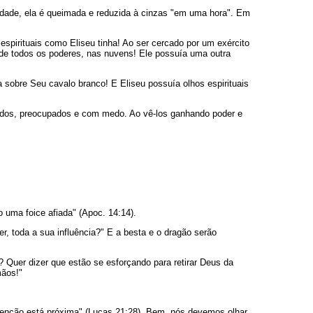
uidade, ela é queimada e reduzida à cinzas "em uma hora". Em
pirituais como Eliseu tinha! Ao ser cercado por um exército
a de todos os poderes, nas nuvens! Ele possuía uma outra
a sobre Seu cavalo branco! E Eliseu possuía olhos espirituais
itados, preocupados e com medo. Ao vê-los ganhando poder e
uma foice afiada" (Apoc. 14:14).
r, toda a sua influência?" E a besta e o dragão serão
? Quer dizer que estão se esforçando para retirar Deus da
mãos!"
denção está próxima" (Lucas 21:28). Bem, nós devemos olhar