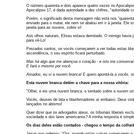
O número quarenta e dois aparece quatro vezes no Apocalipse
Apocalipse 17, é dada autoridade a dez chifres, "autoridade c
Porém, o significado desta mensagem não está nos "quarenta 
enviado para o matar, ele nem se abalou em ir à janela. Ele s
janela para as nuvens, sobre si!
Aos olhos naturais, Eliseu estava derrotado. O inimigo havia 
para vê-Lo!
Prezados santos, se vocês começarem a ver todas estas blasf
ascendência, o seu espírito ficará perturbado.
Mas há algo que me abençoa o coração - e isto me conservará
E fará o mesmo por você.
Amados, eu vi a nuvem branca! E quero apontá-la a vocês, n
Esta nuvem branca detém a chave para a nossa vitória:
"Olhei, e eis uma nuvem branca, e sentado sobre a nuvem um
Vocês, deuses de lata e blasfemadores aí embaixo: Deus virá 
lançados no abismo!
Quer dizer que os advogados ateus, os tribunais liberais excl
sociedade e dos lares americanos? A minha resposta é simpl
Os dias deles estão contados - chegou o tempo da colheit
Jesus nos ordenou: "Ora, quando estas coisas começarem a a