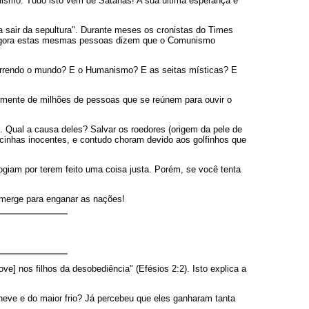
lamismo. Tudo isto vem de Satanás! A sua última esperança é
air da sepultura". Durante meses os cronistas do Times
l. Agora estas mesmas pessoas dizem que o Comunismo
 varrendo o mundo? E o Humanismo? E as seitas místicas? E
a mente de milhões de pessoas que se reúnem para ouvir o
s. Qual a causa deles? Salvar os roedores (origem da pele de
ncinhas inocentes, e contudo choram devido aos golfinhos que
giam por terem feito uma coisa justa. Porém, se você tenta
emerge para enganar as nações!
ove] nos filhos da desobediência" (Efésios 2:2). Isto explica a
eve e do maior frio? Já percebeu que eles ganharam tanta