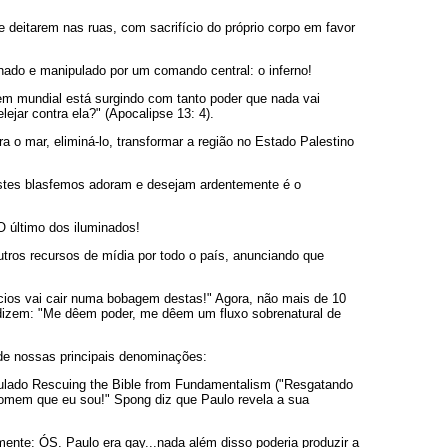
eitarem nas ruas, com sacrifício do próprio corpo em favor
nado e manipulado por um comando central: o inferno!
em mundial está surgindo com tanto poder que nada vai
jar contra ela?" (Apocalipse 13: 4).
 o mar, eliminá-lo, transformar a região no Estado Palestino
estes blasfemos adoram e desejam ardentemente é o
O último dos iluminados!
tros recursos de mídia por todo o país, anunciando que
cios vai cair numa bobagem destas!" Agora, não mais de 10
e dizem: "Me dêem poder, me dêem um fluxo sobrenatural de
de nossas principais denominações:
itulado Rescuing the Bible from Fundamentalism ("Resgatando
 homem que eu sou!" Spong diz que Paulo revela a sua
ente: ÓS. Paulo era gay...nada além disso poderia produzir a