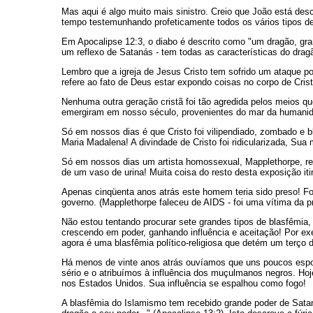
Mas aqui é algo muito mais sinistro. Creio que João está de
tempo testemunhando profeticamente todos os vários tipos de 
Em Apocalipse 12:3, o diabo é descrito como "um dragão, gr
um reflexo de Satanás - tem todas as características do drag
Lembro que a igreja de Jesus Cristo tem sofrido um ataque pod
refere ao fato de Deus estar expondo coisas no corpo de Cris
Nenhuma outra geração cristã foi tão agredida pelos meios q
emergiram em nosso século, provenientes do mar da humani
Só em nossos dias é que Cristo foi vilipendiado, zombado e 
Maria Madalena! A divindade de Cristo foi ridicularizada, Su
Só em nossos dias um artista homossexual, Mapplethorpe, rec
de um vaso de urina! Muita coisa do resto desta exposição iti
Apenas cinqüenta anos atrás este homem teria sido preso! Foi
governo. (Mapplethorpe faleceu de AIDS - foi uma vítima da p
Não estou tentando procurar sete grandes tipos de blasfêmia
crescendo em poder, ganhando influência e aceitação! Por exe
agora é uma blasfêmia político-religiosa que detém um terço
Há menos de vinte anos atrás ouvíamos que uns poucos esp
sério e o atribuímos à influência dos muçulmanos negros. Hoj
nos Estados Unidos. Sua influência se espalhou como fogo!
A blasfêmia do Islamismo tem recebido grande poder de Satan