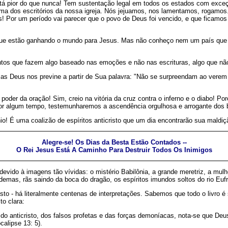
stá pior do que nunca! Tem sustentação legal em todos os estados com exce
cima dos escritórios da nossa igreja. Nós jejuamos, nos lamentamos, rogam
 Por um período vai parecer que o povo de Deus foi vencido, e que ficamos
ue estão ganhando o mundo para Jesus. Mas não conheço nem um país que 
tos que fazem algo baseado nas emoções e não nas escrituras, algo que não
as Deus nos previne a partir de Sua palavra: "Não se surpreendam ao verem
o poder da oração! Sim, creio na vitória da cruz contra o inferno e o diabo! 
 por algum tempo, testemunharemos a ascendência orgulhosa e arrogante dos
o! É uma coalizão de espíritos anticristo que um dia encontrarão sua maldiç
Alegre-se! Os Dias da Besta Estão Contados --
O Rei Jesus Está A Caminho Para Destruir Todos Os Inimigos
 devido à imagens tão vívidas: o mistério Babilônia, a grande meretriz, a m
emas, rãs saindo da boca do dragão, os espíritos imundos soltos do rio Euf
to - há literalmente centenas de interpretações. Sabemos que todo o livro é 
o clara:
do anticristo, dos falsos profetas e das forças demoníacas, nota-se que De
calipse 13: 5).