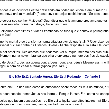
ticos e os ocultistas estão crescendo em poder, influência e em número? E c
uma nova ordem mundial? (Posso ouvir os anjos cochichando: "Se eles soube
e coroar seu senhor Maitreya? Quer dizer que o Islamismo proclama que vai ris
le assentado: coroa na cabeça, foice nas mãos!
 cinemas com filmes e vídeos zombando de tudo que é santo? A pornografia 
as mãos!
mento mortal e se transforma numa ditadura pior do que Stalin? Quer dizer q
rsenal nuclear contra os Estados Unidos? Minha resposta é, lá está Ele: co
cia por satélites. Declaramos que podemos ver o Iraque, mesmo nos dias nu
m Homem numa nuvem branca que olha e enxerga o número dos fios de cabel
o de Deus? E declara guerra contra Deus, contra os céus? Mesmo assim o 
gou a hora de ceifar a terra! (Apocalipse 14:15).
Ele Não Está Sentado Agora: Ele Está Podando -- Ceifando !
obre ela! Ele usa uma coroa de autoridade sobre todos os reis do mundo, e
s acontecendo, como Jesus nos instruiu. Porque lá está Ele, coroa na cabeç
s que fazem concessões - se Ele vai aniquilar exércitos inteiros, irá Ele p
ele grande monitor no céu, Jesus, sentado sobre a nuvem!