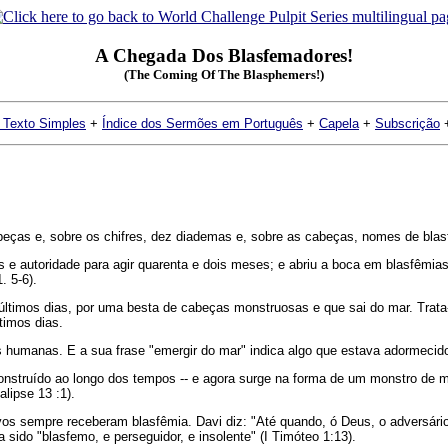
A Chegada Dos Blasfemadores!
(The Coming Of The Blasphemers!)
 Texto Simples
+
Índice dos Sermões em Português
+
Capela
+
Subscrição
beças e, sobre os chifres, dez diademas e, sobre as cabeças, nomes de blas
s e autoridade para agir quarenta e dois meses; e abriu a boca em blasfêmia
. 5-6).
 últimos dias, por uma besta de cabeças monstruosas e que sai do mar. Tra
timos dias.
s humanas. E a sua frase "emergir do mar" indica algo que estava adormeci
 construído ao longo dos tempos -- e agora surge na forma de um monstro de
lipse 13 :1).
os sempre receberam blasfêmia. Davi diz: "Até quando, ó Deus, o adversário
sido "blasfemo, e perseguidor, e insolente" (I Timóteo 1:13).