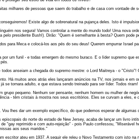
tas milhares de pessoas que saem do trabalho e de casa com vontade de se d
nseguiremos! Existe algo de sobrenatural na pujança deles. Isto é impulsio
 "Ninguém nos segura! Vamos controlar a mente do mundo todo! Uma nova ord
a pelo presidente Bush!). Dirão: "Quem é semelhante à besta? Quem pode pele
os para Meca e colocá-los aos pés do seu deus! Querem empurrar Israel para
a por um funil - e todas emergem do mesmo buraco. E o líder supremo que 
 pés.
- todos anseiam a chegada do supremo mestre: o Lord Maitreya - o "Cristo"! 
o. Há muitos anos atrás eles lançaram anúncios na TV, nos jornais e em ou
já se tornara adulto, e que estava sendo treinado para ser líder. Todos riram!
de um grupo pequeno. Nenhum ser pensante, nenhum homem ou mulher de negó
ncia - têm cristais à mostra nos seus escritórios. Eles se curvam a eles, 
ra. Vou lhes dar um exemplo específico, do que podemos esperar de algumas 
s episcopais do norte do estado de New Jersey, acaba de lançar um livro int
 de "gay reprimido e com auto-rejeição" - pois Paulo confessou, "Miserável
bmissas aos seus maridos."
m escritor ateu em 1937. A seguir ele releu o Novo Testamento com isto na m