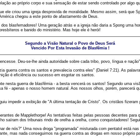
elação ao próprio corpo e sua sensação de estar sendo controlado por algo qu
que ele criou uma igreja desprovida de moralidade. Mesmo assim, será que S
a América chegou a este ponto de afastamento de Deus.
 dos blasfemadores! Uma geração atrás e a igreja não daria a Spong uma hor
esbíteros e banido do ministério. Mas hoje ele é herói!
Segundo a Visão Natural o Povo de Deus Será
Vencido Por Esta Invasão de Blasfêmia !
encesse. Deu-se-lhe ainda autoridade sobre cada tribo, povo, língua e nação"
ia guerra contra os santos e prevalecia contra eles" (Daniel 7:21). As palavr
efinição é eficiência ou sucesso em esgotar os santos.
te nesta guerra de blasfêmia - a besta vencerá os santos! Segundo uma visã
a fé - apenas o nosso homem natural. Aos nossos olhos, porém, parecerá que 
uiu impedir a exibição de "A última tentação de Cristo". Os cristãos fizeram
erantes de Mapplethorpe! As tentativas feitas pelas pessoas decentes para q
ho saíram dos tribunais rindo de orelha a orelha, como conquistadores! Segu
r de nós?" Uma nova droga "programada" misturada com pentatol está nas r
ante, mas nada conseguimos na guerra contra as drogas em nosso próprio pa