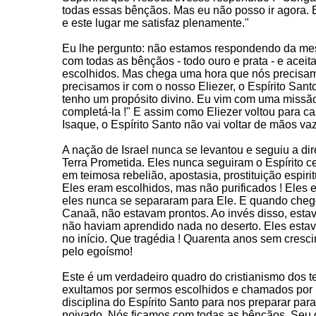
todas essas bênçãos. Mas eu não posso ir agora. 
e este lugar me satisfaz plenamente."
Eu lhe pergunto: não estamos respondendo da me
com todas as bênçãos - todo ouro e prata - e acei
escolhidos. Mas chega uma hora que nós precisamo
precisamos ir com o nosso Eliezer, o Espírito Santo
tenho um propósito divino. Eu vim com uma missão
completá-la !" E assim como Eliezer voltou para 
Isaque, o Espírito Santo não vai voltar de mãos vaz
A nação de Israel nunca se levantou e seguiu a di
Terra Prometida. Eles nunca seguiram o Espírito 
em teimosa rebelião, apostasia, prostituição espiritu
Eles eram escolhidos, mas não purificados ! Eles 
eles nunca se separaram para Ele. E quando cheg
Canaã, não estavam prontos. Ao invés disso, esta
não haviam aprendido nada no deserto. Eles esta
no início. Que tragédia ! Quarenta anos sem cresc
pelo egoísmo!
Este é um verdadeiro quadro do cristianismo dos
exultamos por sermos escolhidos e chamados por
disciplina do Espírito Santo para nos preparar par
noivado. Nós ficamos com todas as bênçãos, Seu 