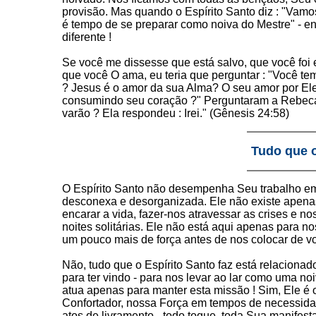
provisão. Mas quando o Espírito Santo diz : "Vamo
é tempo de se preparar como noiva do Mestre" - ent
diferente !
Se você me dissesse que está salvo, que você foi 
que você O ama, eu teria que perguntar : "Você 
? Jesus é o amor da sua Alma? O seu amor por El
consumindo seu coração ?" Perguntaram a Rebeca :
varão ? Ela respondeu : Irei." (Gênesis 24:58)
Tudo que o
O Espírito Santo não desempenha Seu trabalho e
desconexa e desorganizada. Ele não existe apenas
encarar a vida, fazer-nos atravessar as crises e no
noites solitárias. Ele não está aqui apenas para nos
um pouco mais de força antes de nos colocar de vol
Não, tudo que o Espírito Santo faz está relaciona
para ter vindo - para nos levar ao lar como uma no
atua apenas para manter esta missão ! Sim, Ele é
Confortador, nossa Força em tempos de necessida
atos de livramento - todo toque, toda Sua manifes