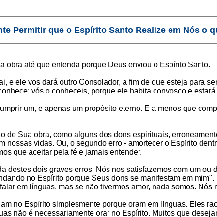
te Permitir que o Espírito Santo Realize em Nós o q
sta obra até que entenda porque Deus enviou o Espírito Santo.
Pai, e ele vos dará outro Consolador, a fim de que esteja para 
onhece; vós o conheceis, porque ele habita convosco e estará 
ra cumprir um, e apenas um propósito eterno. E a menos que c
o de Sua obra, como alguns dos dons espirituais, erroneament
 nossas vidas. Ou, o segundo erro - amortecer o Espírito dent
os que aceitar pela fé e jamais entender.
lpada destes dois graves erros. Nós nos satisfazemos com um ou
andando no Espírito porque Seus dons se manifestam em mim"
 e falar em línguas, mas se não tivermos amor, nada somos. Nós 
dam no Espírito simplesmente porque oram em línguas. Eles ra
uas não é necessariamente orar no Espírito. Muitos que desejam