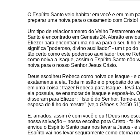
O Espírito Santo veio habitar em você e em mim par
preparar uma noiva para o casamento com Cristo!
Um tipo de relacionamento do Velho Testamento ent
Santo é encontrado em Gênesis 24. Abraão enviou
Eliezer para encontrar uma noiva para o seu filho 
significa "poderoso, divino auxiliador" - um tipo do
tão certo como este poderoso auxiliador trouxe Re
como noiva a Isaque, assim o Espírito Santo não v
noiva para o nosso Senhor Jesus Cristo.
Deus escolheu Rebeca como noiva de Isaque - e o 
exatamente a ela. Toda missão e o propósito do s
em uma coisa : trazer Rebeca para Isaque - levá-la
ela possuía, se enamorar de Isaque e esposá-lo. 
disseram para Eliezer : "Isto é do Senhor. Tome-a e
esposa do filho do mestre" (veja Gênesis 24:50-51)
E, amados, assim é com você e eu ! Deus nos esc
nossa salvação – nossa escolha para Cristo - foi fe
enviou o Espírito Santo para nos levar a Jesus - e
Espírito vai nos levar seguramente como eterna noi