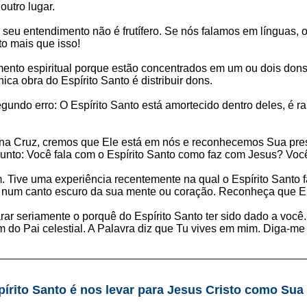
utro lugar.
 o seu entendimento não é frutífero. Se nós falamos em língua
to mais que isso!
mento espiritual porque estão concentrados em um ou dois dons 
ca obra do Espírito Santo é distribuir dons.
gundo erro: O Espírito Santo está amortecido dentro deles, é r
o na Cruz, cremos que Ele está em nós e reconhecemos Sua pr
ergunto: Você fala com o Espírito Santo como faz com Jesus? V
 Tive uma experiência recentemente na qual o Espírito Santo f
 num canto escuro da sua mente ou coração. Reconheça que E
 seriamente o porquê do Espírito Santo ter sido dado a você. Vo
do Pai celestial. A Palavra diz que Tu vives em mim. Diga-me :
írito Santo é nos levar para Jesus Cristo como Sua