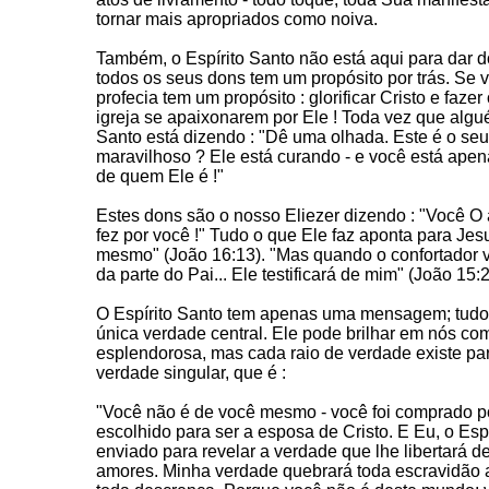
tornar mais apropriados como noiva.
Também, o Espírito Santo não está aqui para dar 
todos os seus dons tem um propósito por trás. Se v
profecia tem um propósito : glorificar Cristo e faz
igreja se apaixonarem por Ele ! Toda vez que algué
Santo está dizendo : "Dê uma olhada. Este é o seu
maravilhoso ? Ele está curando - e você está ape
de quem Ele é !"
Estes dons são o nosso Eliezer dizendo : "Você O
fez por você !" Tudo o que Ele faz aponta para Jesu
mesmo" (João 16:13). "Mas quando o confortador vi
da parte do Pai... Ele testificará de mim" (João 15:2
O Espírito Santo tem apenas uma mensagem; tudo
única verdade central. Ele pode brilhar em nós co
esplendorosa, mas cada raio de verdade existe pa
verdade singular, que é :
"Você não é de você mesmo - você foi comprado po
escolhido para ser a esposa de Cristo. E Eu, o Espí
enviado para revelar a verdade que lhe libertará d
amores. Minha verdade quebrará toda escravidão a