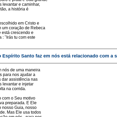
s levantar e caminhar,
ão, a história é
escolhido em Cristo e
tem um coração de Rebeca
e está crescendo e
 "Irás tu com este
 Espírito Santo faz em nós está relacionado com a 
m nós de uma maneira
 para nos ajudar a
s dar assistência nas
 levantar e injetar
ta na corrida.
do com o Seu motivo
iva preparada. E Ele
 o nosso Guia, nosso
de. Mas Ele usa todos
tação em nós - para nos