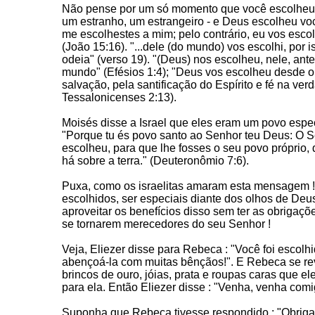
Não pense por um só momento que você escolheu C
um estranho, um estrangeiro - e Deus escolheu vo
me escolhestes a mim; pelo contrário, eu vos escolh
(João 15:16). "...dele (do mundo) vos escolhi, por 
odeia" (verso 19). "(Deus) nos escolheu, nele, ant
mundo" (Efésios 1:4); "Deus vos escolheu desde o 
salvação, pela santificação do Espírito e fé na ver
Tessalonicenses 2:13).
Moisés disse a Israel que eles eram um povo especi
"Porque tu és povo santo ao Senhor teu Deus: O S
escolheu, para que lhe fosses o seu povo próprio,
há sobre a terra." (Deuteronômio 7:6).
Puxa, como os israelitas amaram esta mensagem 
escolhidos, ser especiais diante dos olhos de Deu
aproveitar os benefícios disso sem ter as obrigaçõe
se tornarem merecedores do seu Senhor !
Veja, Eliezer disse para Rebeca : "Você foi escolh
abençoá-la com muitas bênçãos!". E Rebeca se rev
brincos de ouro, jóias, prata e roupas caras que e
para ela. Então Eliezer disse : "Venha, venha comi
Suponha que Rebeca tivesse respondido : "Obriga