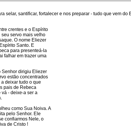
a selar, santificar, fortalecer e nos preparar - tudo que vem do
re crentes e o Espírito
 seu servo mais velho
Isaque. O nome Eliezer
 Espírito Santo. E
beca para presenteá-la
ai falhar em trazer uma
Senhor dirigiu Eliezer
ervo estão concentrados
 a deixar tudo o que
Os pais de Rebeca
 vá - deixe-a ser a
.
olheu como Sua Noiva. A
ita pelo Senhor. Ele
 se confiarmos Nele, o
va de Cristo !