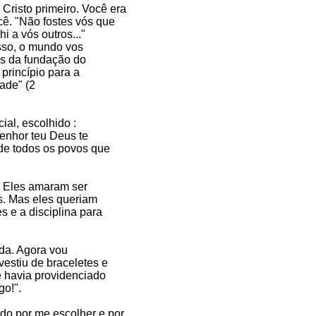
risto primeiro. Você era
cê. "Não fostes vós que
i a vós outros..."
isso, o mundo vos
es da fundação do
princípio para a
dade" (2
al, escolhido :
enhor teu Deus te
 de todos os povos que
! Eles amaram ser
s. Mas eles queriam
s e a disciplina para
ida. Agora vou
estiu de braceletes e
le havia providenciado
go!".
do por me escolher e por