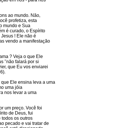
dons ao mundo. Não,
ocê profetiza, esta
er o mundo e Sua
m é curado, o Espírito
 Jesus ! Ele não é
nas vendo a manifestação
 ama ? Veja o que Ele
s "não falará por si
er, que Eu vos enviarei
6).
 que Ele ensina leva a uma
mo uma jóia
ra nos levar a uma
r um preço. Você foi
rito de Deus, fui
e todos os outros
o pecado e vai tratar de