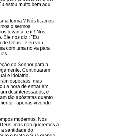
Eu estou muito bem aqui
sma forma ? Nós ficamos
tamos o sermos
s levantar e ir ! Nós
. Ele nos diz : "Eu
 de Deus - e eu vou
casa com uma noiva para
ias.
reção do Senhor para a
cegamente. Continuaram
al e idolatria.
eram especiais, mas
ou a hora de entrar em
vam desinteressados, e
vam tão apóstatas quanto
imento - apenas vivendo
 tempos modernos. Nós
 Deus, mas não queremos a
a a santidade do
ouro e prata e Sua grande