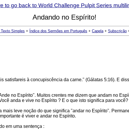
Andando no Espírito!
 Texto Simples
+
Índice dos Sermões em Português
+
Capela
+
Subscrição
ais satisfareis à concupiscência da carne." (Gálatas 5:16). E d
 "Ande no Espírito". Muitos crentes me dizem que andam no Espí
Você anda e vive no Espírito ? E o que isto significa para você?
mais leve noção do que significa "andar no Espírito". Permane
mportante é viver e andar no Espírito.
nido em uma sentença :