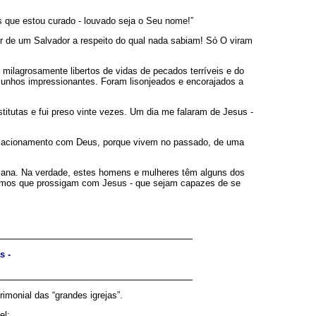
os que estou curado - louvado seja o Seu nome!”
de um Salvador a respeito do qual nada sabiam! Só O viram
milagrosamente libertos de vidas de pecados terríveis e do
emunhos impressionantes. Foram lisonjeados e encorajados a
itutas e fui preso vinte vezes. Um dia me falaram de Jesus -
 relacionamento com Deus, porque vivem no passado, de uma
semana. Na verdade, estes homens e mulheres têm alguns dos
remos que prossigam com Jesus - que sejam capazes de se
s -
monial das “grandes igrejas”.
el: