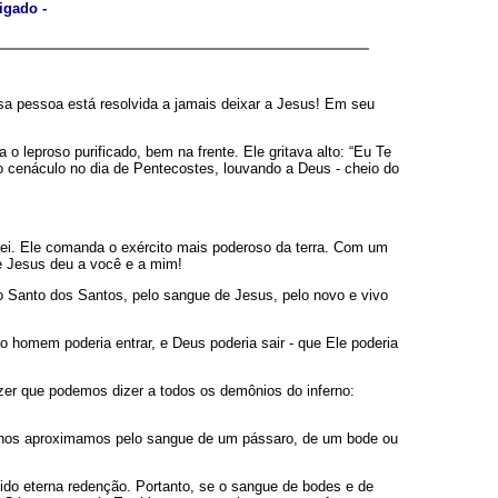
igado -
sa pessoa está resolvida a jamais deixar a Jesus! Em seu
leproso purificado, bem na frente. Ele gritava alto: “Eu Te
o cenáculo no dia de Pentecostes, louvando a Deus - cheio do
lei. Ele comanda o exército mais poderoso da terra. Com um
e Jesus deu a você e a mim!
no Santo dos Santos, pelo sangue de Jesus, pelo novo e vivo
 o homem poderia entrar, e Deus poderia sair - que Ele poderia
dizer que podemos dizer a todos os demônios do inferno:
ão nos aproximamos pelo sangue de um pássaro, de um bode ou
ido eterna redenção. Portanto, se o sangue de bodes e de