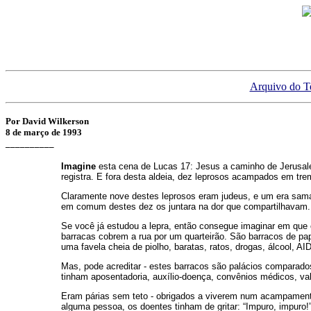
Arquivo do T
Por David Wilkerson
8 de março de 1993
__________
Imagine
esta cena de Lucas 17: Jesus a caminho de Jerusalé
registra. E fora desta aldeia, dez leprosos acampados em t
Claramente nove destes leprosos eram judeus, e um era sam
em comum destes dez os juntara na dor que compartilhavam.
Se você já estudou a lepra, então consegue imaginar em que c
barracas cobrem a rua por um quarteirão. São barracos de pa
uma favela cheia de piolho, baratas, ratos, drogas, álcool, A
Mas, pode acreditar - estes barracos são palácios comparad
tinham aposentadoria, auxílio-doença, convênios médicos, val
Eram párias sem teto - obrigados a viverem num acampamento
alguma pessoa, os doentes tinham de gritar: “Impuro, impuro!