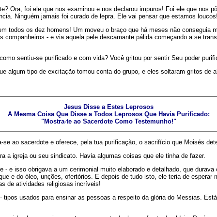
te? Ora, foi ele que nos examinou e nos declarou impuros! Foi ele que nos 
cia. Ninguém jamais foi curado de lepra. Ele vai pensar que estamos loucos
r em todos os dez homens! Um moveu o braço que há meses não conseguia mo
dos companheiros - e via aquela pele descamante pálida começando a se tran
como sentiu-se purificado e com vida? Você gritou por sentir Seu poder puri
e algum tipo de excitação tomou conta do grupo, e eles soltaram gritos de a
Jesus Disse a Estes Leprosos
A Mesma Coisa Que Disse a Todos Leprosos Que Havia Purificado:
"Mostra-te ao Sacerdote Como Testemunho!"
a-se ao sacerdote e oferece, pela tua purificação, o sacrifício que Moisés de
 a igreja ou seu sindicato. Havia algumas coisas que ele tinha de fazer.
ote - e isso obrigava a um cerimonial muito elaborado e detalhado, que durava 
gue e do óleo, unções, ofertórios. E depois de tudo isto, ele teria de esperar 
 de atividades religiosas incríveis!
 tipos usados para ensinar as pessoas a respeito da glória do Messias. Está 