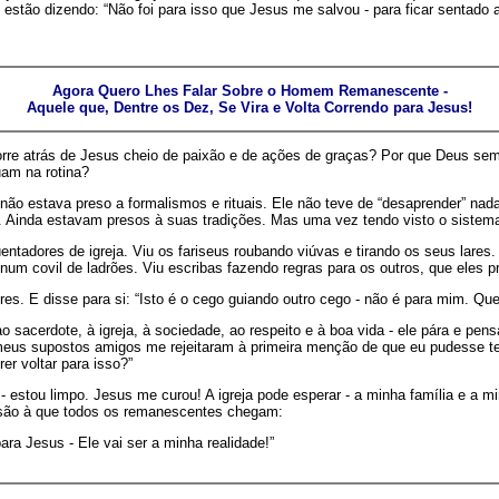
 estão dizendo: “Não foi para isso que Jesus me salvou - para ficar sentad
Agora Quero Lhes Falar Sobre o Homem Remanescente -
Aquele que, Dentre os Dez, Se Vira e Volta Correndo para Jesus!
re atrás de Jesus cheio de paixão e de ações de graças? Por que Deus semp
uam na rotina?
não estava preso a formalismos e rituais. Ele não teve de “desaprender” nad
. Ainda estavam presos à suas tradições. Mas uma vez tendo visto o sistema r
üentadores de igreja. Viu os fariseus roubando viúvas e tirando os seus lar
um covil de ladrões. Viu escribas fazendo regras para os outros, que eles p
es. E disse para si: “Isto é o cego guiando outro cego - não é para mim. Quer
 ao sacerdote, à igreja, à sociedade, ao respeito e à boa vida - ele pára e p
s meus supostos amigos me rejeitaram à primeira menção de que eu pudesse ter
er voltar para isso?”
 estou limpo. Jesus me curou! A igreja pode esperar - a minha família e a m
são à que todos os remanescentes chegam:
ra Jesus - Ele vai ser a minha realidade!”