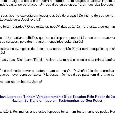
 comido alguma coisa e estavam na estrada, bem adiante da aldeia. Porém, 
ando e agitando os braços! Um dos discípulos disse: “É um dos dez leprosos 
Seus pés - e explodiu em louvor e ações de graças! Do íntimo do seu ser jor
Louvado seja Deus! Glória!”
que foram curados? Onde estão os nove?” (Lucas 17:17). Ele estava pergunt
je! Das tantas multidões que tornou limpas e preenchidas, só um remanescen
s curados: perdidos na igreja - engolidos pela religião!
a história no evangelho de Lucas está certa, então 90 por cento daqueles que
ião!
as vidas. Disseram: “Preciso voltar para minha esposa e para minha família.
o é ordenado prover o sustento para os seus? e Davi não fala de se medita
 que os nove leprosos fizeram? E Jesus não lhes disse para irem diretamente
iro, não se conhece a Jesus!
Nove Leprosos Tinham Verdadeiramente Sido Tocados Pelo Poder de Jes
Haviam Se Transformado em Testemunhas do Seu Poder!
cas 5:14). Por muitos anos estes leprosos teriam um testemunho de poder. P