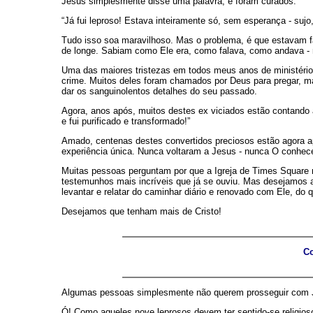
Jesus simplesmente disse uma palavra, e foram curados:
“Já fui leproso! Estava inteiramente só, sem esperança - suj
Tudo isso soa maravilhoso. Mas o problema, é que estavam 
de longe. Sabiam como Ele era, como falava, como andava -
Uma das maiores tristezas em todos meus anos de ministério 
crime. Muitos deles foram chamados por Deus para pregar, ma
dar os sanguinolentos detalhes do seu passado.
Agora, anos após, muitos destes ex viciados estão contando a
e fui purificado e transformado!”
Amado, centenas destes convertidos preciosos estão agora a
experiência única. Nunca voltaram a Jesus - nunca O conhec
Muitas pessoas perguntam por que a Igreja de Times Square n
testemunhos mais incríveis que já se ouviu. Mas desejamos
levantar e relatar do caminhar diário e renovado com Ele, do q
Desejamos que tenham mais de Cristo!
Co
Algumas pessoas simplesmente não querem prosseguir com Jes
Ó! Como aqueles nove leprosos devem ter sentido-se religiosos