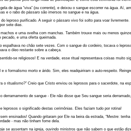
ela de água “viva” (ou corrente), e deixou o sangue escorrer na água. Aí, a
sas e o rabo do pássaro são imersos no sangue e na água.
o leproso purificado. A seguir o pássaro vivo foi solto para voar livremente.
por sete dias.
ros machos e uma ovelha com manchas. Também trouxe mais ou menos quinze q
lo pecado, e uma oferta queimada.
 espalhava no chão sete vezes. Com o sangue do cordeiro, tocava o leproso e
amava o óleo restante sobre a cabeça.
ntido-se religiosos! E na verdade, esse ritual representava coisas muito sig
l e o formalismo morto e árido. Sim, eles readquiriram o auto-respeito. Rei
a o ritualismo?” Creio que Cristo enviou os leprosos para o sacerdote, na e
 o derramamento de sangue - Ele não disse que Seu sangue seria derramado, q
e leprosos o significado destas cerimônias. Eles faziam tudo por rotina!
sem ensinados! Quando gritaram por Ele na beira da estrada, “Mestre: tenha
erdade - mas não tinham fome dela.
je se assentam na igreja, ouvindo ministros que não sabem o que estão diz