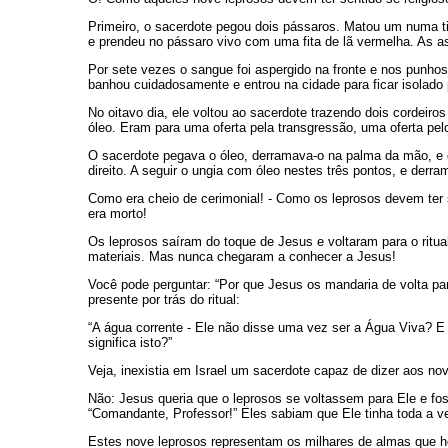
Primeiro, o sacerdote pegou dois pássaros. Matou um numa tig
e prendeu no pássaro vivo com uma fita de lã vermelha. As a
Por sete vezes o sangue foi aspergido na fronte e nos punhos d
banhou cuidadosamente e entrou na cidade para ficar isolado 
No oitavo dia, ele voltou ao sacerdote trazendo dois cordei
óleo. Eram para uma oferta pela transgressão, uma oferta pe
O sacerdote pegava o óleo, derramava-o na palma da mão, e o
direito. A seguir o ungia com óleo nestes três pontos, e derr
Como era cheio de cerimonial! - Como os leprosos devem ter se
era morto!
Os leprosos saíram do toque de Jesus e voltaram para o ritua
materiais. Mas nunca chegaram a conhecer a Jesus!
Você pode perguntar: “Por que Jesus os mandaria de volta par
presente por trás do ritual:
“A água corrente - Ele não disse uma vez ser a Água Viva? E
significa isto?”
Veja, inexistia em Israel um sacerdote capaz de dizer aos nov
Não: Jesus queria que o leprosos se voltassem para Ele e fos
“Comandante, Professor!” Eles sabiam que Ele tinha toda a v
Estes nove leprosos representam os milhares de almas que ho