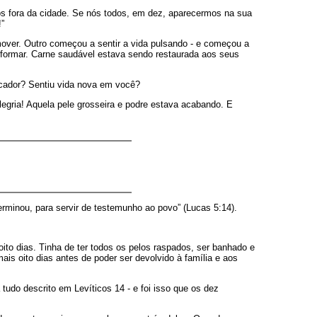
pôs fora da cidade. Se nós todos, em dez, aparecermos na sua
!”
ver. Outro começou a sentir a vida pulsando - e começou a
sformar. Carne saudável estava sendo restaurada aos seus
ficador? Sentiu vida nova em você?
legria! Aquela pele grosseira e podre estava acabando. E
terminou, para servir de testemunho ao povo” (Lucas 5:14).
oito dias. Tinha de ter todos os pelos raspados, ser banhado e
mais oito dias antes de poder ser devolvido à família e aos
tudo descrito em Levíticos 14 - e foi isso que os dez