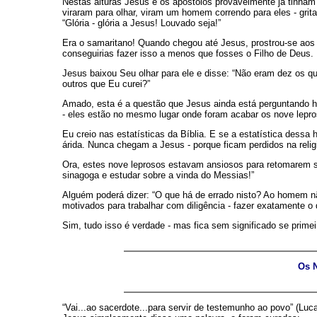
Nestas alturas Jesus e os apóstolos provavelmente já tinham
viraram para olhar, viram um homem correndo para eles - grit
“Glória - glória a Jesus! Louvado seja!”
Era o samaritano! Quando chegou até Jesus, prostrou-se aos 
conseguirias fazer isso a menos que fosses o Filho de Deus. 
Jesus baixou Seu olhar para ele e disse: “Não eram dez os 
outros que Eu curei?”
Amado, esta é a questão que Jesus ainda está perguntando ho
- eles estão no mesmo lugar onde foram acabar os nove leproso
Eu creio nas estatísticas da Bíblia. E se a estatística dess
árida. Nunca chegam a Jesus - porque ficam perdidos na relig
Ora, estes nove leprosos estavam ansiosos para retomarem su
sinagoga e estudar sobre a vinda do Messias!”
Alguém poderá dizer: “O que há de errado nisto? Ao homem nã
motivados para trabalhar com diligência - fazer exatamente o
Sim, tudo isso é verdade - mas fica sem significado se prime
Os 
“Vai...ao sacerdote...para servir de testemunho ao povo” (Lu