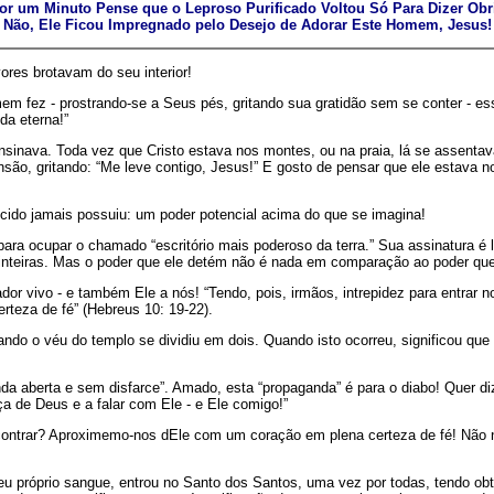
r um Minuto Pense que o Leproso Purificado Voltou Só Para Dizer Obr
Não, Ele Ficou Impregnado pelo Desejo de Adorar Este Homem, Jesus!
vores brotavam do seu interior!
 fez - prostrando-se a Seus pés, gritando sua gratidão sem se conter - es
da eterna!”
ava. Toda vez que Cristo estava nos montes, ou na praia, lá se assentava o 
são, gritando: “Me leve contigo, Jesus!” E gosto de pensar que ele estava n
cido jamais possuiu: um poder potencial acima do que se imagina!
ara ocupar o chamado “escritório mais poderoso da terra.” Sua assinatura é 
s inteiras. Mas o poder que ele detém não é nada em comparação ao poder qu
dor vivo - e também Ele a nós! “Tendo, pois, irmãos, intrepidez para entrar 
teza de fé” (Hebreus 10: 19-22).
ando o véu do templo se dividiu em dois. Quando isto ocorreu, significou que
anda aberta e sem disfarce”. Amado, esta “propaganda” é para o diabo! Quer 
ça de Deus e a falar com Ele - e Ele comigo!”
 encontrar? Aproximemo-nos dEle com um coração em plena certeza de fé! N
u próprio sangue, entrou no Santo dos Santos, uma vez por todas, tendo obt