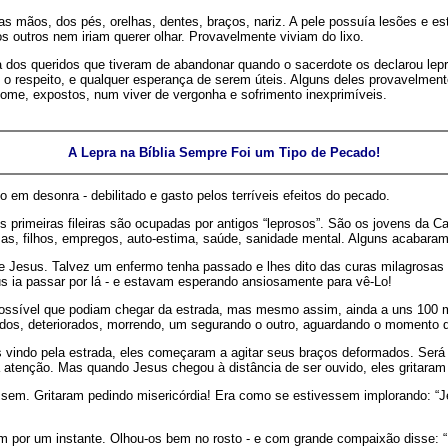
 mãos, dos pés, orelhas, dentes, braços, nariz. A pele possuía lesões e est
outros nem iriam querer olhar. Provavelmente viviam do lixo.
a dos queridos que tiveram de abandonar quando o sacerdote os declarou le
o respeito, e qualquer esperança de serem úteis. Alguns deles provavelmente 
me, expostos, num viver de vergonha e sofrimento inexprimíveis.
A Lepra na Bíblia Sempre Foi um Tipo de Pecado!
 em desonra - debilitado e gasto pelos terríveis efeitos do pecado.
 primeiras fileiras são ocupadas por antigos “leprosos”. São os jovens da Ca
s, filhos, empregos, auto-estima, saúde, sanidade mental. Alguns acabaram 
e Jesus. Talvez um enfermo tenha passado e lhes dito das curas milagrosas 
s ia passar por lá - e estavam esperando ansiosamente para vê-Lo!
o possível que podiam chegar da estrada, mas mesmo assim, ainda a uns 100
os, deteriorados, morrendo, um segurando o outro, aguardando o momento 
s vindo pela estrada, eles começaram a agitar seus braços deformados. Ser
nção. Mas quando Jesus chegou à distância de ser ouvido, eles gritaram al
sem. Gritaram pedindo misericórdia! Era como se estivessem implorando: “Je
por um instante. Olhou-os bem no rosto - e com grande compaixão disse: “I