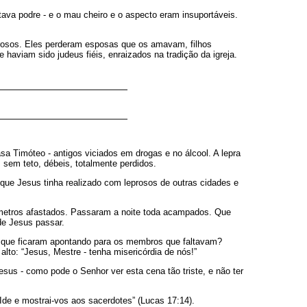
ava podre - e o mau cheiro e o aspecto eram insuportáveis.
prosos. Eles perderam esposas que os amavam, filhos
haviam sido judeus fiéis, enraizados na tradição da igreja.
sa Timóteo - antigos viciados em drogas e no álcool. A lepra
sem teto, débeis, totalmente perdidos.
que Jesus tinha realizado com leprosos de outras cidades e
 metros afastados. Passaram a noite toda acampados. Que
de Jesus passar.
á que ficaram apontando para os membros que faltavam?
to: “Jesus, Mestre - tenha misericórdia de nós!”
sus - como pode o Senhor ver esta cena tão triste, e não ter
de e mostrai-vos aos sacerdotes” (Lucas 17:14).