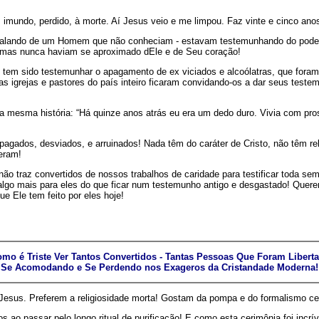
o, imundo, perdido, à morte. Aí Jesus veio e me limpou. Faz vinte e cinco an
falando de um Homem que não conheciam - estavam testemunhando do poder 
 mas nunca haviam se aproximado dEle e de Seu coração!
tem sido testemunhar o apagamento de ex viciados e alcoólatras, que foram 
s igrejas e pastores do país inteiro ficaram convidando-os a dar seus test
 mesma história: “Há quinze anos atrás eu era um dedo duro. Vivia com prost
pagados, desviados, e arruinados! Nada têm do caráter de Cristo, não têm
eram!
ão traz convertidos de nossos trabalhos de caridade para testificar toda 
 algo mais para eles do que ficar num testemunho antigo e desgastado! Que
ue Ele tem feito por eles hoje!
mo é Triste Ver Tantos Convertidos - Tantas Pessoas Que Foram Liberta
Se Acomodando e Se Perdendo nos Exageros da Cristandade Moderna!
us. Preferem a religiosidade morta! Gostam da pompa e do formalismo ceri
 ao passar pelo longo ritual de purificação! E como esta cerimônia foi incrív