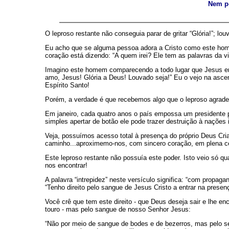
Nem po
O leproso restante não conseguia parar de gritar “Glória!”; lou
Eu acho que se alguma pessoa adora a Cristo como este homem
coração está dizendo: “A quem irei? Ele tem as palavras da vi
Imagino este homem comparecendo a todo lugar que Jesus ensin
amo, Jesus! Glória a Deus! Louvado seja!” Eu o vejo na ascen
Espírito Santo!
Porém, a verdade é que recebemos algo que o leproso agrade
Em janeiro, cada quatro anos o país empossa um presidente p
simples apertar de botão ele pode trazer destruição à naçõe
Veja, possuímos acesso total à presença do próprio Deus Cria
caminho...aproximemo-nos, com sincero coração, em plena cer
Este leproso restante não possuía este poder. Isto veio só qu
nos encontrar!
A palavra “intrepidez” neste versículo significa: “com propag
“Tenho direito pelo sangue de Jesus Cristo a entrar na presen
Você crê que tem este direito - que Deus deseja sair e lhe
touro - mas pelo sangue de nosso Senhor Jesus:
“Não por meio de sangue de bodes e de bezerros, mas pelo se