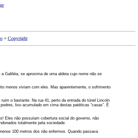
ão
+
Copyright
a Galiléia, se aproxima de uma aldeia cujo nome não se
ito menos viviam com eles. Mas aparentemente, o sofrimento
uim o bastante. Na rua 41, perto da entrada do túnel Lincoln
 podres, lixo acumulado em cima destas patéticas “casas”. É
s! Eles não possuíam cobertura social do governo, não
andonados totalmente pela sociedade.
lo menos 100 metros dos não enfermos. Quando passava