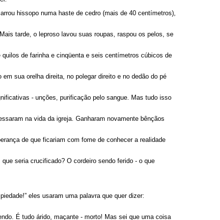
marrou hissopo numa haste de cedro (mais de 40 centímetros),
 Mais tarde, o leproso lavou suas roupas, raspou os pelos, se
uilos de farinha e cinqüenta e seis centímetros cúbicos de
m sua orelha direita, no polegar direito e no dedão do pé
nificativas - unções, purificação pelo sangue. Mas tudo isso
ngressaram na vida da igreja. Ganharam novamente bênçãos
sperança de que ficariam com fome de conhecer a realidade
ue seria crucificado? O cordeiro sendo ferido - o que
 piedade!” eles usaram uma palavra que quer dizer:
endo. É tudo árido, maçante - morto! Mas sei que uma coisa