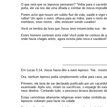
O que será que os leprosos pensaram? “Voltar para o sacerdo
porta, ele vai nos dar uma olhada e zombar de nossa imprudên
Porém acho que houve um súbito fluir de vida, saúde e vigo
saltar! Um após o outro, olhava para as mãos, para o rosto 
membros, seus rostos - eles estavam sendo curados!
Você se lembra da hora que Jesus teve misericórdia sua - de 
Estes homens sentiram esta vida! Você pode ter certeza de qu
onde havia chagas antes, agora existia pele nova e saudável!
Em Lucas 5:14, Jesus havia dito a outro leproso: “Vai...mostr
Ora, nenhum leproso podia simplesmente voltar para casa, para
Primeiro, ele teria de ser declarado purificado por um sacerd
examinado. Após isto, viriam os sacrifícios, o espargir do san
seus direitos. Contando tudo, o processo levava dezesseis dias
Estas cerimônias altamente religiosas eram todas simbólicas -
leprosos voltaram para fazer na cidade.