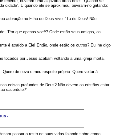
de repente, ouviram uma algazarra atrás deles. Quando se
da cidade”. E quando ele se aproximou, ouviram-no gritando:
rou adoração ao Filho do Deus vivo: “Tu és Deus! Não
ando: “Por que apenas você? Onde estão seus amigos, os
te é atraído a Ele! Então, onde estão os outros? Eu lhe digo
 são tocados por Jesus acabam voltando à uma igreja morta,
 Quero de novo o meu respeito próprio. Quero voltar à
r nas coisas profundas de Deus? Não devem os cristãos estar
 ao sacerdote?”
us -
oderiam passar o resto de suas vidas falando sobre como