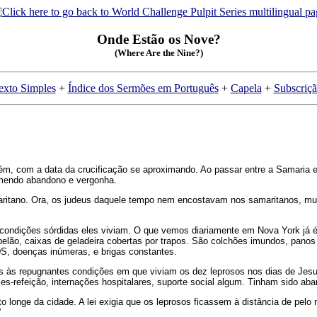
Onde Estão os Nove?
(Where Are the Nine?)
exto Simples
+
Índice dos Sermões em Português
+
Capela
+
Subscriç
m, com a data da crucificação se aproximando. Ao passar entre a Samaria e 
remendo abandono e vergonha.
aritano. Ora, os judeus daquele tempo nem encostavam nos samaritanos, mu
ondições sórdidas eles viviam. O que vemos diariamente em Nova York já é r
pelão, caixas de geladeira cobertas por trapos. São colchões imundos, panos
IDS, doenças inúmeras, e brigas constantes.
os às repugnantes condições em que viviam os dez leprosos nos dias de Jesu
es-refeição, internações hospitalares, suporte social algum. Tinham sido ab
 longe da cidade. A lei exigia que os leprosos ficassem à distância de pe
”