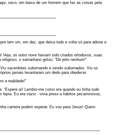
o aqui, seco, em baixo de um homem que faz as coisas pela
re tem um, em dez, que deixa tudo e volta só para adorar e
a! Veja, os outro nove haviam sido criados ortodoxos, suas
eligioso, o samaritano gritou: “De jeito nenhum!”
es. Viu sacerdotes subornando e sendo subornados. Viu os
róprios jamais levantaram um dedo para obedecer.
o a realidade!”
ensa: “Espere aí! Lembro-me como era quando eu tinha tudo
 lepra. Eu era vazio - vivia preso a hábitos pecaminosos,
inha carreira podem esperar. Eu vou para Jesus! Quero