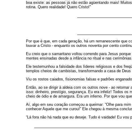
boa existe: as pessoas já não estão agüentando mais! Muitos
rotina. Quero realidade! Quero Cristo!”
Por que é que, em cada geração, há um remanescente que cor
louvar a Cristo - enquanto os outros noventa por cento contin
Eu creio que o samaritano voltou correndo para Jesus porque 
mentes ensinadas desde a infância no ritual e nas cerimônias
Ele testemunhou a falsidade dos líderes religiosos e dos freq
templos cheios de cambistas, transformando a casa de Deus n
Viu os rostos caiados, fisionomias falsas e padrões enganador
Então, ao se dirigir à aldeia com os outros nove - ao retornar
isso: dinheiro, prestígio, segurança. Eu era infeliz! Todos o
cheio de ódio e de amargura. Era um inferno. Por que vou quer
Aí, algo em seu coração começou a queimar: “Olhe para mim -
conhecer Aquele que me curou!” Ele chegou à mesma conclu
“Lá fora não há nada que eu deseje. Tudo é vaidade! Eu vou pa