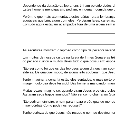
Dependendo da duração da lepra, uns tinham perdido dedos das
Estes homens mendigavam, pediam, e ingeriam comida que os 
Porém, o que mais atormentava estes párias, era a lembranç
adoráveis que brincavam com eles. Perderam lares, carreiras, 
Contudo agora estavam acampados fora de uma aldeia sem no
As escrituras mostram o leproso como tipo de pecador vivendo
Em muitos de nossos cultos na Igreja de Times Square as três
do pecado custou a muitos deles tudo o que possuíam: esposa
Não sei como foi que os dez leprosos algum dia ouviram sobr
aldeias. De qualquer modo, de algum jeito souberam que Jesu
Tente imaginar a cena: lá estão eles sentados, o mais pert
imagem dolorosa deve ter sido! Dez homens mancando, imund
Muitas vezes imagino se, quando viram Jesus e os discípulo
Agitaram seus trapos imundos? Não sei como chamaram Sua ate
Não pediram dinheiro, e nem para ir para o céu quando morres
misericórdia? Como pode nos recusar?”
Tenho certeza de que Jesus não recuou e nem se desviou nem 