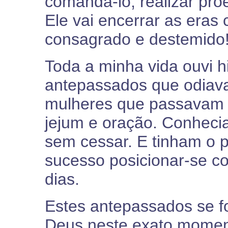
comandá-lo, realizar proe
Ele vai encerrar as era
consagrado e destemido
Toda a minha vida ouvi h
antepassados que odiav
mulheres que passavam 
jejum e oração. Conhec
sem cessar. E tinham o 
sucesso posicionar-se c
dias.
Estes antepassados se 
Deus neste exato momen