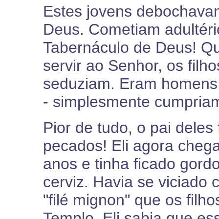
Estes jovens debochava
Deus. Cometiam adultéri
Tabernáculo de Deus! Qu
servir ao Senhor, os filh
seduziam. Eram homens 
- simplesmente cumpriam 
Pior de tudo, o pai dele
pecados! Eli agora cheg
anos e tinha ficado gord
cerviz. Havia se viciado
"filé mignon" que os filh
Templo. Eli sabia que es