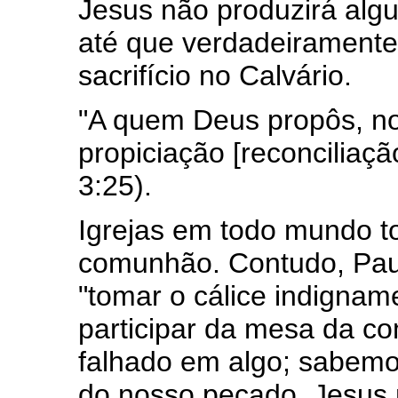
Jesus não produzirá alg
até que verdadeiramente
sacrifício no Calvário.
"A quem Deus propôs, n
propiciação [reconciliaçã
3:25).
Igrejas em todo mundo 
comunhão. Contudo, Pau
"tomar o cálice indigname
participar da mesa da c
falhado em algo; sabem
do nosso pecado, Jesus 