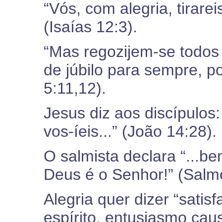
“Vós, com alegria, tirare
(Isaías 12:3).
“Mas regozijem-se todos 
de júbilo para sempre, p
5:11,12).
Jesus diz aos discípulos:
vos-íeis...” (João 14:28).
O salmista declara “...b
Deus é o Senhor!” (Salm
Alegria quer dizer “satisf
espírito, entusiasmo cau