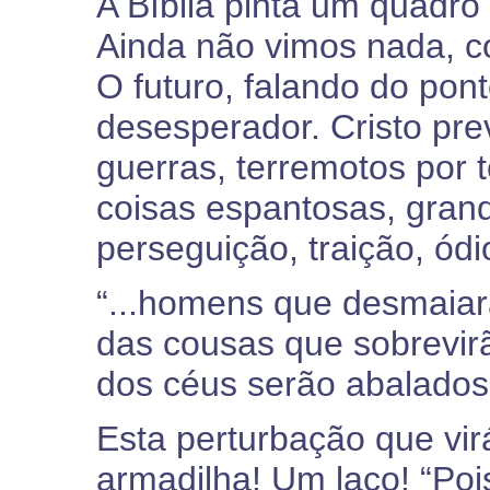
A Bíblia pinta um quadro
Ainda não vimos nada, c
O futuro, falando do pon
desesperador. Cristo prev
guerras, terremotos por t
coisas espantosas, grand
perseguição, traição, ódi
“...homens que desmaiarã
das cousas que sobrevir
dos céus serão abalados.
Esta perturbação que vir
armadilha! Um laço! “Poi