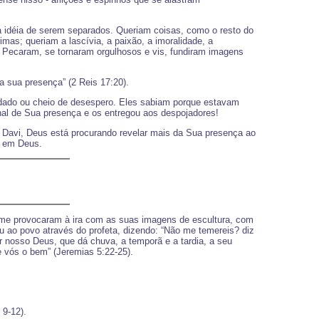
a idéia de serem separados. Queriam coisas, como o resto do
mas; queriam a lascívia, a paixão, a imoralidade, a
. Pecaram, se tornaram orgulhosos e vis, fundiram imagens
a sua presença” (2 Reis 17:20).
omodado ou cheio de desespero. Eles sabiam porque estavam
al de Sua presença e os entregou aos despojadores!
 Davi, Deus está procurando revelar mais da Sua presença ao
ar em Deus.
e me provocaram à ira com as suas imagens de escultura, com
 ao povo através do profeta, dizendo: “Não me temereis? diz
 nosso Deus, que dá chuva, a temporã e a tardia, a seu
 vós o bem” (Jeremias 5:22-25).
 9-12).