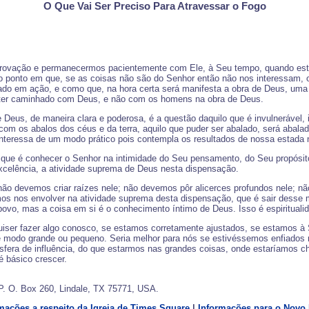
O Que Vai Ser Preciso Para Atravessar o Fogo
rovação e permanecermos pacientemente com Ele, à Seu tempo, quando esta 
e no ponto em que, se as coisas não são do Senhor então não nos interessam,
ado em ação, e como que, na hora certa será manifesta a obra de Deus, uma 
por ter caminhado com Deus, e não com os homens na obra de Deus.
Deus, de maneira clara e poderosa, é a questão daquilo que é invulnerável, i
om os abalos dos céus e da terra, aquilo que puder ser abalado, será abalad
 interessa de um modo prático pois contempla os resultados de nossa estada n
ual, que é conhecer o Senhor na intimidade do Seu pensamento, do Seu propósit
-excelência, a atividade suprema de Deus nesta dispensação.
o não devemos criar raízes nele; não devemos pôr alicerces profundos nele;
mos nos envolver na atividade suprema desta dispensação, que é sair desse
ovo, mas a coisa em si é o conhecimento íntimo de Deus. Isso é espirituali
iser fazer algo conosco, se estamos corretamente ajustados, se estamos à 
e, de modo grande ou pequeno. Seria melhor para nós se estivéssemos enfia
sfera de influência, do que estarmos nas grandes coisas, onde estaríamos c
é básico crescer.
P. O. Box 260, Lindale, TX 75771, USA.
mações a respeito da Igreja de Times Square
|
Informações para o Novo 