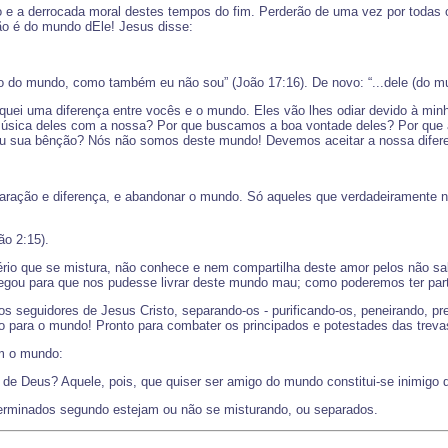
 e a derrocada moral destes tempos do fim. Perderão de uma vez por todas 
ão é do mundo dEle! Jesus disse:
o do mundo, como também eu não sou” (João 17:16). De novo: “...dele (do mu
quei uma diferença entre vocês e o mundo. Eles vão lhes odiar devido à mi
sica deles com a nossa? Por que buscamos a boa vontade deles? Por que a
 sua bênção? Nós não somos deste mundo! Devemos aceitar a nossa diferenç
paração e diferença, e abandonar o mundo. Só aqueles que verdadeiramente
ão 2:15).
ério que se mistura, não conhece e nem compartilha deste amor pelos não sal
tregou para que nos pudesse livrar deste mundo mau; como poderemos ter par
 seguidores de Jesus Cristo, separando-os - purificando-os, peneirando, pr
o para o mundo! Pronto para combater os principados e potestades das trevas,
om o mundo:
de Deus? Aquele, pois, que quiser ser amigo do mundo constitui-se inimigo d
terminados segundo estejam ou não se misturando, ou separados.