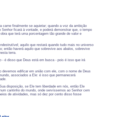
carne finalmente se aquietar; quando a voz da ambição
 o Senhor ficará à vontade, e poderá demonstrar que, o tempo
obra que terá uma porcentagem tão grande de valor e
ndestrutível; aquilo que restará quando tudo mais no universo
o; então haverá aquilo que sobrevive aos abalos, sobrevive
esta terra.
o - é disso que Deus está em busca - pois é isso que irá
 não devemos edificar em união com ele, com o nome de Deus
 mundo, associados a Ele: é isso que permanecerá
dade.
Sua disposição, se Ele tem liberdade em nós, então Ele
dos num cantinho do mundo, onde servíssemos ao Senhor cem
heios de atividades, mas só dez por cento disso fosse
Leitor