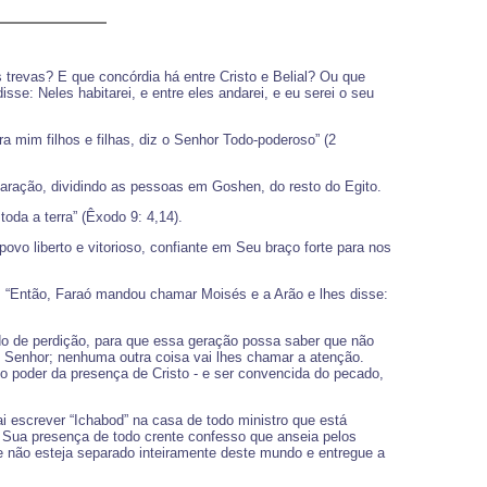
 trevas? E que concórdia há entre Cristo e Belial? Ou que
se: Neles habitarei, e entre eles andarei, e eu serei o seu
ra mim filhos e filhas, diz o Senhor Todo-poderoso” (2
paração, dividindo as pessoas em Goshen, do resto do Egito.
toda a terra” (Êxodo 9: 4,14).
o liberto e vitorioso, confiante em Seu braço forte para nos
 “Então, Faraó mandou chamar Moisés e a Arão e lhes disse:
o de perdição, para que essa geração possa saber que não
o Senhor; nenhuma outra coisa vai lhes chamar a atenção.
o poder da presença de Cristo - e ser convencida do pecado,
 escrever “Ichabod” na casa de todo ministro que está
a Sua presença de todo crente confesso que anseia pelos
e não esteja separado inteiramente deste mundo e entregue a