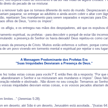
 direto do pecado de se misturar.
o a remover tudo que os tornava diferente do resto do mundo. Desprezavam 
am paquerar, se entregar ao adultério e ainda assim cobrir o altar com lágri
 Então, rejeitaram Seu mandamento para serem separados e especiais para Ele
l aos olhos de Deus, “como os ímpios”.
e os afligiu, e os entregou nas mãos dos despojadores, até que os expulsou d
hamento espiritual, ou profetas - para descobrir o porquê de estar tão inc
mulando: a presença do Senhor os havia deixado! Deus rejeitou-os como can
 canais da presença de Cristo. Muitos estão enfermos e sofrem, porque como
la de um povo vivendo em tormento mental e espiritual por rejeitar o seu lug
A Mensagem Predominante dos Profetas Era
"Suas Iniquidades Desviaram a Presença de Deus."
s fez todas estas coisas para vocês?” E então lhes dá a resposta: “Por qu
s abandonaram o Senhor e se misturaram aos mundanos e ímpios”. Deus falou
coração rebelde e obstinado...Não dizem no seu coração: Temamos ao Senhor
 vossas iniquidades desviam estas coisas, e os vossos pecados afastam de
 limites...” (Jeremias 5:28).
am em deserto; até Sião é um deserto, Jerusalém está assolada...”(Isaías 64: