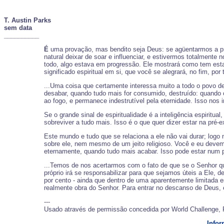
T. Austin Parks
sem data
__________
É
uma provação, mas bendito seja Deus: se agüentarmos a p
natural deixar de soar e influenciar, e estivermos totalment
todo, algo estava em progressão. Ele mostrará como tem est
significado espiritual em si, que você se alegrará, no fim, 
...Uma coisa que certamente interessa muito a todo o povo de 
desabar, quando tudo mais for consumido, destruído: quando c
ao fogo, e permanece indestrutível pela eternidade. Isso nos
Se o grande sinal de espiritualidade é a inteligência espirit
sobreviver a tudo mais. Isso é o que quer dizer estar na pré
Este mundo e tudo que se relaciona a ele não vai durar; log
sobre ele, nem mesmo de um jeito religioso. Você e eu deve
eternamente, quando tudo mais acabar. Isso pode estar num p
...Temos de nos acertarmos com o fato de que se o Senhor qu
próprio irá se responsabilizar para que sejamos úteis a El
por cento - ainda que dentro de uma aparentemente limitada e
realmente obra do Senhor. Para entrar no descanso de Deus, 
---
Usado através de permissão concedida por World Challenge, 
Infor