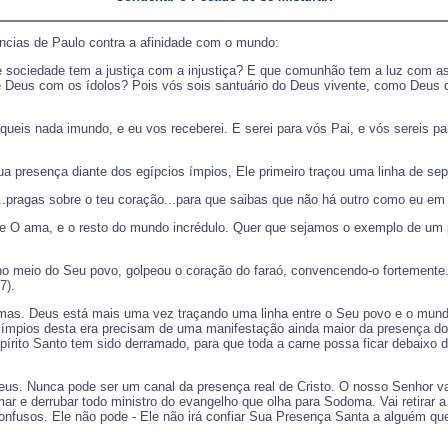
ncias de Paulo contra a afinidade com o mundo:
e sociedade tem a justiça com a injustiça? E que comunhão tem a luz com as
e Deus com os ídolos? Pois vós sois santuário do Deus vivente, como Deus dis
oqueis nada imundo, e eu vos receberei. E serei para vós Pai, e vós sereis pa
a presença diante dos egípcios ímpios, Ele primeiro traçou uma linha de se
ei...pragas sobre o teu coração...para que saibas que não há outro como eu em 
e O ama, e o resto do mundo incrédulo. Quer que sejamos o exemplo de um pov
o meio do Seu povo, golpeou o coração do faraó, convencendo-o fortemente.
7).
mas. Deus está mais uma vez traçando uma linha entre o Seu povo e o mund
s ímpios desta era precisam de uma manifestação ainda maior da presença d
írito Santo tem sido derramado, para que toda a carne possa ficar debaixo d
s. Nunca pode ser um canal da presença real de Cristo. O nosso Senhor vai
ar e derrubar todo ministro do evangelho que olha para Sodoma. Vai retirar 
onfusos. Ele não pode - Ele não irá confiar Sua Presença Santa a alguém qu