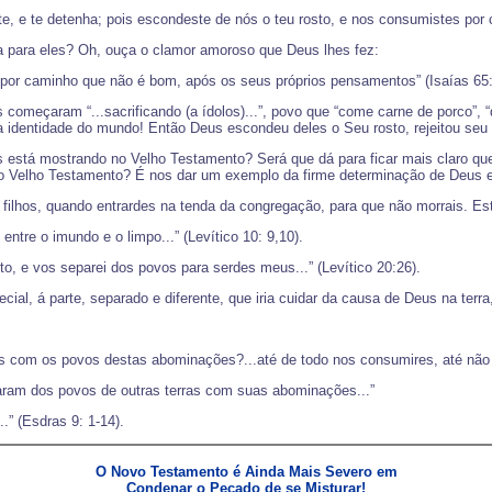
, e te detenha; pois escondeste de nós o teu rosto, e nos consumistes por c
aça para eles? Oh, ouça o clamor amoroso que Deus lhes fez:
 por caminho que não é bom, após os seus próprios pensamentos” (Isaías 65:
começaram “...sacrificando (a ídolos)...”, povo que “come carne de porco”, “q
 a identidade do mundo! Então Deus escondeu deles o Seu rosto, rejeitou seu 
está mostrando no Velho Testamento? Será que dá para ficar mais claro qu
o Velho Testamento? É nos dar um exemplo da firme determinação de Deus e
filhos, quando entrardes na tenda da congregação, para que não morrais. Est
 entre o imundo e o limpo...” (Levítico 10: 9,10).
o, e vos separei dos povos para serdes meus...” (Levítico 20:26).
al, á parte, separado e diferente, que iria cuidar da causa de Deus na terr
nos com os povos destas abominações?...até de todo nos consumires, até não
raram dos povos de outras terras com suas abominações...”
.” (Esdras 9: 1-14).
O Novo Testamento é Ainda Mais Severo em
Condenar o Pecado de se Misturar!