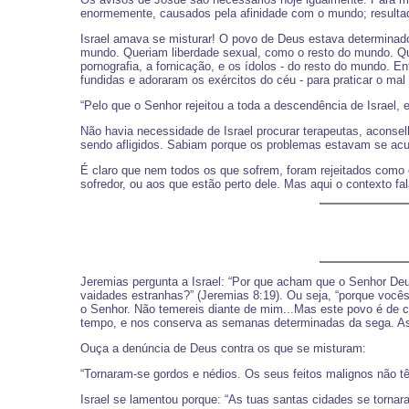
enormemente, causados pela afinidade com o mundo; resultado
Israel amava se misturar! O povo de Deus estava determinad
mundo. Queriam liberdade sexual, como o resto do mundo. Queri
pornografia, a fornicação, e os ídolos - do resto do mundo.
fundidas e adoraram os exércitos do céu - para praticar o ma
“Pelo que o Senhor rejeitou a toda a descendência de Israel, 
Não havia necessidade de Israel procurar terapeutas, aconsel
sendo afligidos. Sabiam porque os problemas estavam se acu
É claro que nem todos os que sofrem, foram rejeitados como
sofredor, ou aos que estão perto dele. Mas aqui o contexto fa
Jeremias pergunta a Israel: “Por que acham que o Senhor Deu
vaidades estranhas?” (Jeremias 8:19). Ou seja, “porque você
o Senhor. Não temereis diante de mim...Mas este povo é de 
tempo, e nos conserva as semanas determinadas da sega. As
Ouça a denúncia de Deus contra os que se misturam:
“Tornaram-se gordos e nédios. Os seus feitos malignos não têm
Israel se lamentou porque: “As tuas santas cidades se tornar