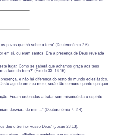
os povos que há sobre a terra” (Deuteronômio 7:6).
lor em si, ou eram santos. Era a presença de Deus revelada
 deste lugar. Como se saberá que achamos graça aos teus
 a face da terra?” (Êxodo 33: 14-16).
presença, e não há diferença do resto do mundo eclesiástico.
 Cristo agindo em seu meio, serão tão comuns quanto qualquer
ação. Foram ordenados a tratar sem misericórdia o espírito
riam desviar...de mim...” (Deuteronômio 7: 2-4).
e vos deu o Senhor vosso Deus” (Josué 23:13).
ense nisso - aflições e espinhos que se alastram