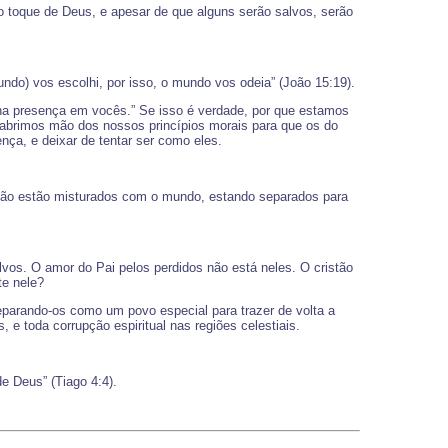
o toque de Deus, e apesar de que alguns serão salvos, serão
ndo) vos escolhi, por isso, o mundo vos odeia” (João 15:19).
nha presença em vocês.” Se isso é verdade, por que estamos
brimos mão dos nossos princípios morais para que os do
a, e deixar de tentar ser como eles.
 não estão misturados com o mundo, estando separados para
vos. O amor do Pai pelos perdidos não está neles. O cristão
te nele?
eparando-os como um povo especial para trazer de volta a
 e toda corrupção espiritual nas regiões celestiais.
e Deus” (Tiago 4:4).