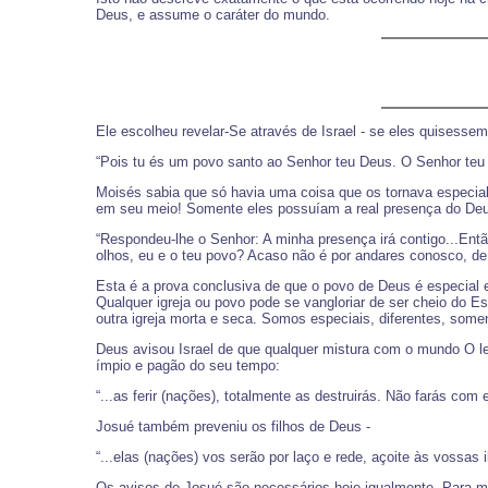
Deus, e assume o caráter do mundo.
Ele escolheu revelar-Se através de Israel - se eles quisessem
“Pois tu és um povo santo ao Senhor teu Deus. O Senhor teu 
Moisés sabia que só havia uma coisa que os tornava especial,
em seu meio! Somente eles possuíam a real presença do De
“Respondeu-lhe o Senhor: A minha presença irá contigo...Ent
olhos, eu e o teu povo? Acaso não é por andares conosco, de
Esta é a prova conclusiva de que o povo de Deus é especial 
Qualquer igreja ou povo pode se vangloriar de ser cheio do 
outra igreja morta e seca. Somos especiais, diferentes, som
Deus avisou Israel de que qualquer mistura com o mundo O leva
ímpio e pagão do seu tempo:
“...as ferir (nações), totalmente as destruirás. Não farás com
Josué também preveniu os filhos de Deus -
“...elas (nações) vos serão por laço e rede, açoite às vossas
Os avisos de Josué são necessários hoje igualmente. Para mim