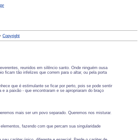
+
Copyright
reverentes, reunidos em silêncio santo. Onde ninguém ousa
 ficam tão infelizes que correm para o altar, ou pela porta
ce que é estimulante se ficar por perto, pois se pode sentir
ia e a paixão - que encontraram e se apropriaram do braço
 queremos mais ser um povo separado. Queremos nos misturar.
is elementos, fazendo com que percam sua singularidade
eu caráter único, diferente e especial. Perde o caráter de