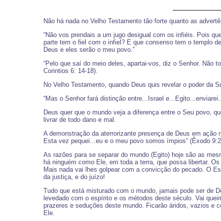
Não há nada no Velho Testamento tão forte quanto as advertê
“Não vos prendais a um jugo desigual com os infiéis. Pois qu
parte tem o fiel com o infiel? E que consenso tem o templo d
Deus e eles serão o meu povo.”
“Pelo que saí do meio deles, apartai-vos, diz o Senhor. Não t
Corintios 6: 14-18).
No Velho Testamento, quando Deus quis revelar o poder da Su
“Mas o Senhor fará distinção entre...Israel e...Egito...enviar
Deus quer que o mundo veja a diferença entre o Seu povo, qu
livrar de todo dano e mal.
A demonstração da aterrorizante presença de Deus em ação n
Esta vez pequei...eu e o meu povo somos ímpios” (Êxodo 9:2
As razões para se separar do mundo (Egito) hoje são as mes
há ninguém como Ele, em toda a terra, que possa libertar. O
Mais nada vai lhes golpear com a convicção do pecado. O Esp
da justiça, e do juízo!
Tudo que está misturado com o mundo, jamais pode ser de Deu
levedado com o espírito e os métodos deste século. Vai queim
prazeres e seduções deste mundo. Ficarão áridos, vazios e c
Ele.