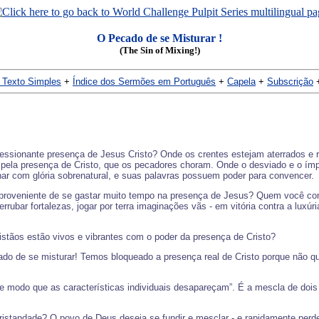
O Pecado de se Misturar !
(The Sin of Mixing!)
 Texto Simples
+
Índice dos Sermões em Português
+
Capela
+
Subscrição
essionante presença de Jesus Cristo? Onde os crentes estejam aterrados e 
s pela presença de Cristo, que os pecadores choram. Onde o desviado e o ímpio
lhar com glória sobrenatural, e suas palavras possuem poder para convencer.
 proveniente de se gastar muito tempo na presença de Jesus? Quem você conhe
rubar fortalezas, jogar por terra imaginações vãs - em vitória contra a luxúr
stãos estão vivos e vibrantes com o poder da presença de Cristo?
cado de se misturar! Temos bloqueado a presença real de Cristo porque não
de modo que as características individuais desapareçam”. É a mescla de do
istandade? O povo de Deus deseja se fundir e mesclar - e rapidamente perde s