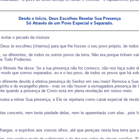
Desde o Início, Deus Escolheu Revelar Sua Presença
Só Através de um Povo Especial e Separado.
 evitar o pecado da mistura:
Deus te escolheu (chamou) para que lhe fosses o seu povo próprio, de todos 
 ou diferentes, de todos os outros povos da terra. Não era porque tinham va
us Todo Poderoso.
ão Moisés lhe disse: Se a tua presença não for conosco, não nos faça subir
 modo que somos separados, eu e o teu povo, de todos os povos que há sobre
e diferente devido à efetiva presença do Senhor em seu meio! Remova a Sua 
Espírito e do evangelho pleno - mas se não houver a esmagadora presença de
ente quando a presença de Cristo está em plena revelação em nosso meio.
ria a retirar Sua presença, e Ele os rejeitaria como canal especial de revel
 elas concerto, nem terás piedade delas, nem te aparentarás com elas...pois fa
 ilhargas, e espinhos aos vossos olhos, até que pereçais nesta boa terra qu
, isto explica muito do sofrimento e da dor nas vidas de alguns cristãos. P