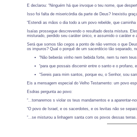
E declarou: “Ninguém há que invoque o teu nome, que desperte
Isso foi falta de misericórdia da parte de Deus? Inexistiu gr
“Estendi as mãos o dia todo a um povo rebelde, que caminha
Isaías prossegue descrevendo o resultado desta mistura. Eles 
misturado, perdido seu caráter único, e assumido o caráter e
Será que somos tão cegos a ponto de não vermos o que Deus 
os impuros? Qual o porquê de um sacerdócio tão separado, n
“Não beberás vinho nem bebida forte, nem tu nem teus 
“para que possais discernir entre o santo e o profano, e
“Sereis para mim santos, porque eu, o Senhor, sou sant
Eis a mensagem especial do Velho Testamento: um povo especi
Esdras pergunta ao povo:
“...tornaremos s violar os teus mandamentos e a aparentar-
“O povo de Israel, e os sacerdotes, e os levitas não se sepa
“...se misturou a linhagem santa com os povos dessas terras..