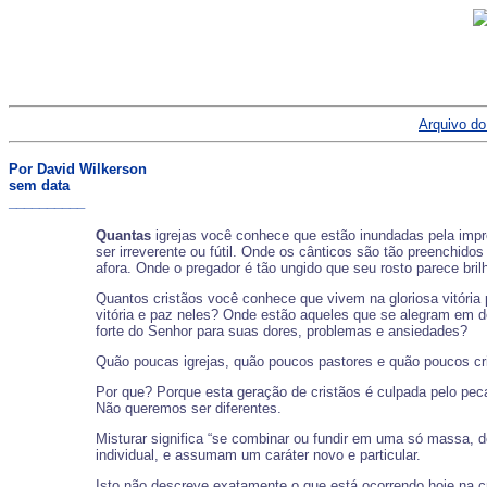
Arquivo do
Por David Wilkerson
sem data
__________
Quantas
igrejas você conhece que estão inundadas pela impr
ser irreverente ou fútil. Onde os cânticos são tão preenchido
afora. Onde o pregador é tão ungido que seu rosto parece bri
Quantos cristãos você conhece que vivem na gloriosa vitória
vitória e paz neles? Onde estão aqueles que se alegram em der
forte do Senhor para suas dores, problemas e ansiedades?
Quão poucas igrejas, quão poucos pastores e quão poucos cri
Por que? Porque esta geração de cristãos é culpada pelo pe
Não queremos ser diferentes.
Misturar significa “se combinar ou fundir em uma só massa, 
individual, e assumam um caráter novo e particular.
Isto não descreve exatamente o que está ocorrendo hoje na cr