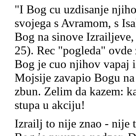
"I Bog cu uzdisanje njih
svojega s Avramom, s Is
Bog na sinove Izrailjeve,
25). Rec "pogleda" ovde z
Bog je cuo njihov vapaj i
Mojsije zavapio Bogu na 
zbun. Zelim da kazem: k
stupa u akciju!
Izrailj to nije znao - nije