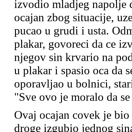
izvodio mladjeg napolje d
ocajan zbog situacije, uze
pucao u grudi i usta. Od
plakar, govoreci da ce iz
njegov sin krvario na pod
u plakar i spasio oca da s
oporavljao u bolnici, star
"Sve ovo je moralo da se 
Ovaj ocajan covek je bio u
droge izgubio jednog sina,