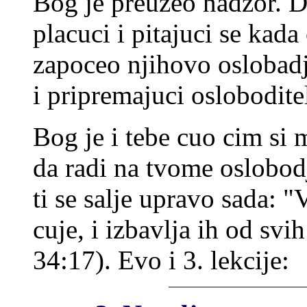
Bog je preuzeo nadzor. Do
placuci i pitajuci se kada
zapoceo njihovo oslobadj
i pripremajuci osloboditel
Bog je i tebe cuo cim si
da radi na tvome oslobod
ti se salje upravo sada: 
cuje, i izbavlja ih od sv
34:17). Evo i 3. lekcije: