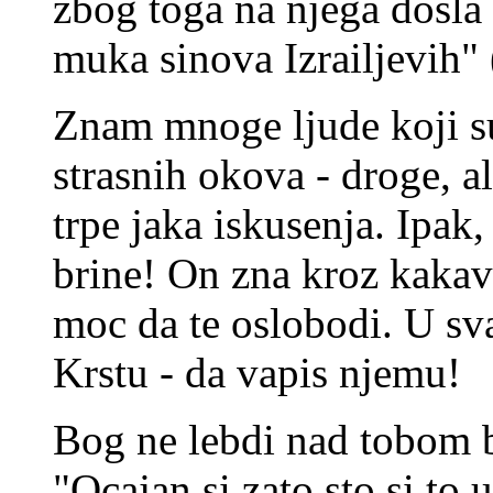
zbog toga na njega dosla 
muka sinova Izrailjevih"
Znam mnoge ljude koji su
strasnih okova - droge, 
trpe jaka iskusenja. Ipa
brine! On zna kroz kakav 
moc da te oslobodi. U sva
Krstu - da vapis njemu!
Bog ne lebdi nad tobom b
"Ocajan si zato sto si to 