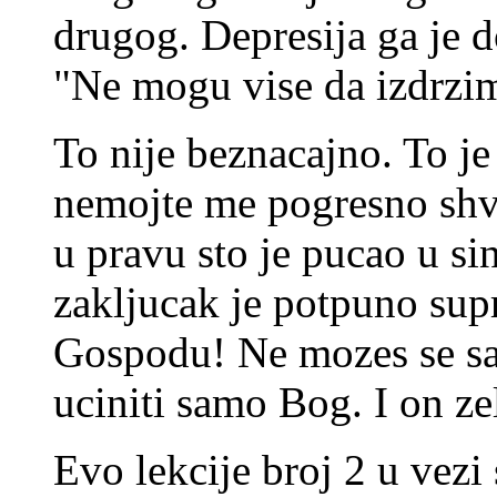
drugog. Depresija ga je d
"Ne mogu vise da izdrzi
To nije beznacajno. To je 
nemojte me pogresno shvat
u pravu sto je pucao u si
zakljucak je potpuno supr
Gospodu! Ne mozes se sam
uciniti samo Bog. I on zel
Evo lekcije broj 2 u vezi