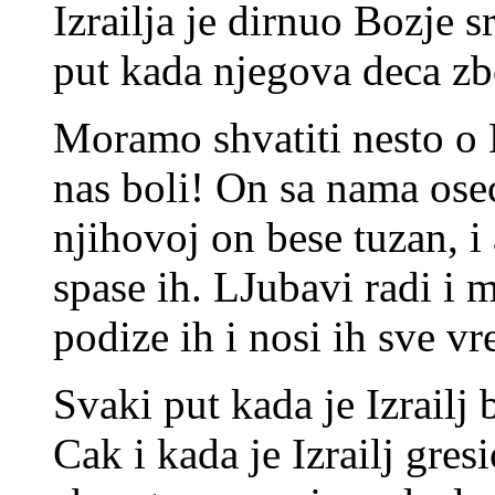
Izrailja je dirnuo Bozje s
put kada njegova deca zb
Moramo shvatiti nesto o 
nas boli! On sa nama osec
njihovoj on bese tuzan, i 
spase ih. LJubavi radi i m
podize ih i nosi ih sve vr
Svaki put kada je Izrailj 
Cak i kada je Izrailj gres