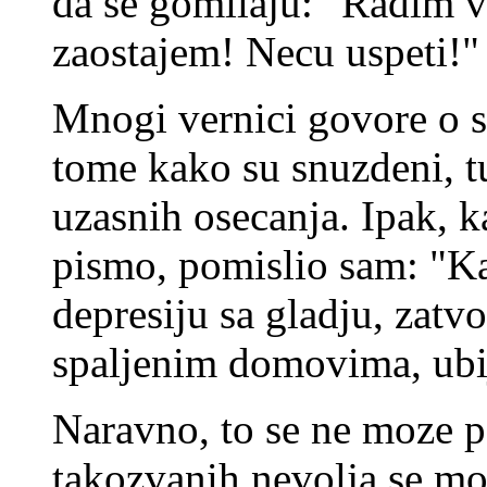
da se gomilaju: "Radim vi
zaostajem! Necu uspeti!"
Mnogi vernici govore o s
tome kako su snuzdeni, t
uzasnih osecanja. Ipak, 
pismo, pomislio sam: "K
depresiju sa gladju, zatv
spaljenim domovima, ubi
Naravno, to se ne moze p
takozvanih nevolja se m