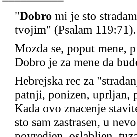
"
Dobro
mi je sto strada
tvojim" (Psalam 119:71).
Mozda se, poput mene, pi
Dobro je za mene da bud
Hebrejska rec za "stradanj
patnji, ponizen, uprljan, 
Kada ovo znacenje stavite
sto sam zastrasen, u nevol
povredjen, oslabljen, tuza