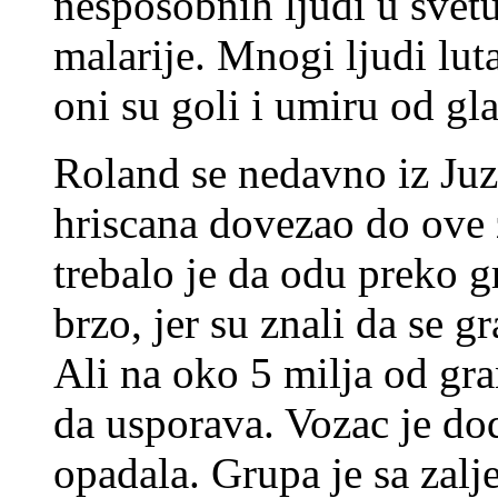
nesposobnih ljudi u svet
malarije. Mnogi ljudi lut
oni su goli i umiru od gla
Roland se nedavno iz Ju
hriscana dovezao do ove z
trebalo je da odu preko g
brzo, jer su znali da se g
Ali na oko 5 milja od gra
da usporava. Vozac je doda
opadala. Grupa je sa zalj