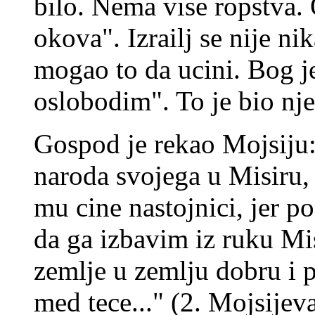
bilo. Nema vise ropstva.
okova". Izrailj se nije ni
mogao to da ucini. Bog j
oslobodim". To je bio nj
Gospod je rekao Mojsiju:
naroda svojega u Misiru,
mu cine nastojnici, jer 
da ga izbavim iz ruku Mis
zemlje u zemlju dobru i 
med tece..." (2. Mojsijev