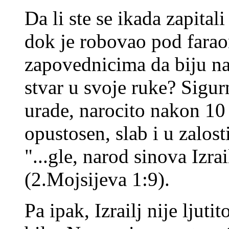
Da li ste se ikada zapitali
dok je robovao pod fara
zapovednicima da biju nar
stvar u svoje ruke? Sigur
urade, narocito nakon 10 
opustosen, slab i u zalost
"...gle, narod sinova Izrai
(2.Mojsijeva 1:9).
Pa ipak, Izrailj nije ljuti