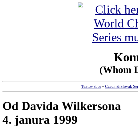
Kom
(Whom D
Textov sbor
+
Czech & Slovak Se
Od Davida Wilkersona
4. janura 1999
__________