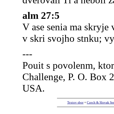
alm 27:5
V ase senia ma skryje 
v skri svojho stnku; v
---
Pouit s povolenm, kto
Challenge, P. O. Box 
USA.
Textov sbor
+
Czech & Slovak Se