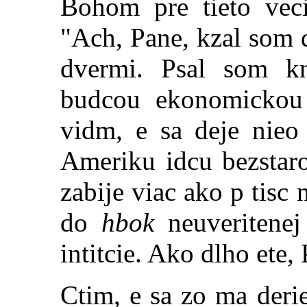
Bohom pre tieto veci
"Ach, Pane, kzal som 
dvermi. Psal som k
budcou ekonomickou 
vidm, e sa deje nieo
Ameriku idcu bezstaro
zabi
j
e viac ako p tisc
do
hbok
neuveritenej
intitcie. Ako dlho ete,
Ctim, e sa zo ma derie