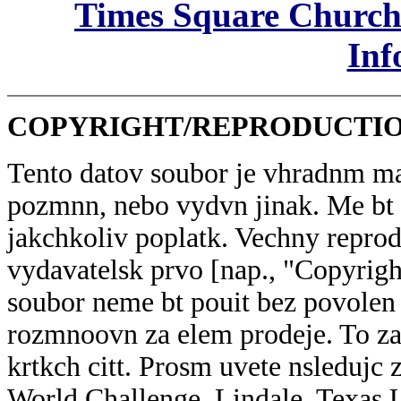
Times Square Church
Inf
COPYRIGHT/REPRODUCTIO
Tento datov soubor je vhradnm m
pozmnn, nebo vydvn jinak. Me bt 
jakchkoliv poplatk. Vechny repro
vydavatelsk prvo [nap., "Copyrig
soubor neme bt pouit bez povolen
rozmnoovn za elem prodeje. To za
krtkch citt. Prosm uvete nsledujc
World Challenge, Lindale, Texas