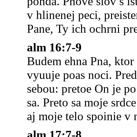
pohda. Pnove slov s ist
v hlinenej peci, preist
Pane, Ty ich ochrni p
alm 16:7-9
Budem ehna Pna, ktor 
vyuuje poas noci. Pre
sebou: pretoe On je p
sa. Preto sa moje srdce
aj moje telo spoinie v 
alm 17:7-8