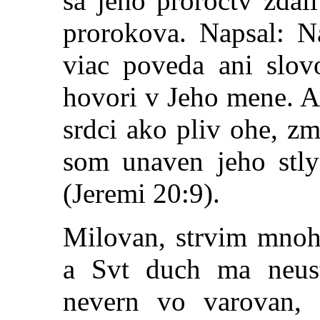
sa jeho proroctv zdal
prorokova. Napsal: 
viac poveda ani slo
hovori v Jeho mene. A
srdci ako pliv ohe, z
som unaven jeho stl
(Jeremi 20:9).
Milovan, strvim mnoh
a S
vt duch ma neust
nevern vo varovan, 