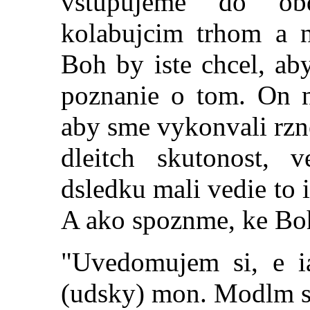
vstupujeme do ob
kolabujcim trhom a n
Boh by iste chcel, aby
poznanie o tom. On n
aby sme vykonvali rzn
dleitch skutonost,
dsledku mali vedie to 
A ako spoznme, ke Bo
"Uvedomujem si, e ia
(udsky) mon. Modlm sa