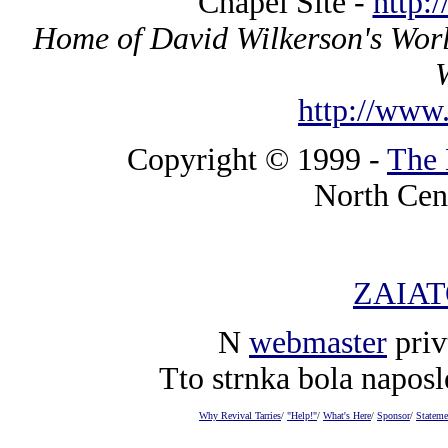
Chapel Site -
http:
Home of David Wilkerson's Worl
http://www.
Copyright © 1999 -
The 
North Cen
ZAIA
N
webmaster
priv
Tto strnka bola napos
Why Revival Tarries
/
"Help!"
/
What's Here
/
Sponsor
/
Stateme