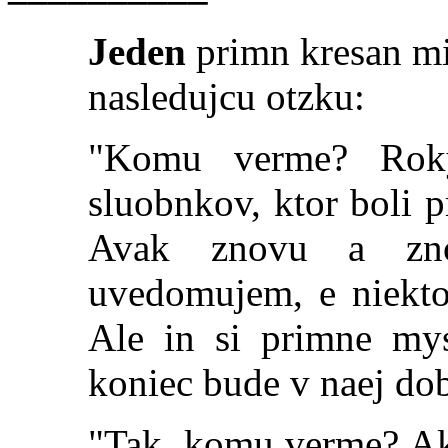
Jeden
primn kresan mi 
nasledujcu otzku:
"Komu verme? Rok
sluobnkov, ktor boli p
Avak znovu a zno
uvedomujem, e niektor
Ale in si primne mys
k
oniec bude v naej do
"Tak, komu verme? Ak