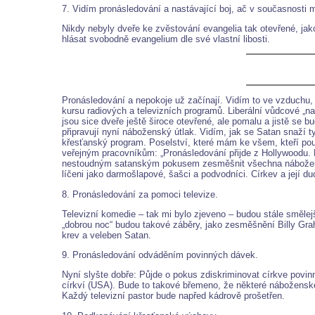
7. Vidím pronásledování a nastávající boj, ač v současnosti m
Nikdy nebyly dveře ke zvěstování evangelia tak otevřené, jak
hlásat svobodně evangelium dle své vlastní libosti.
Pronásledování a nepokoje už začínají. Vidím to ve vzduchu,
kursu radiových a televizních programů. Liberální vůdcové „n
jsou sice dveře ještě široce otevřené, ale pomalu a jistě se 
připravují nyní náboženský útlak. Vidím, jak se Satan snaží 
křesťanský program. Poselství, které mám ke všem, kteří použív
veřejným pracovníkům: „Pronásledování přijde z Hollywoodu. D
nestoudným satanským pokusem zesměšnit všechna náboženství
líčeni jako darmošlapové, šašci a podvodníci. Církev a její 
8. Pronásledování za pomoci televize.
Televizní komedie – tak mi bylo zjeveno – budou stále směle
„dobrou noc“ budou takové záběry, jako zesměšnění Billy Gr
krev a veleben Satan.
9. Pronásledování odváděním povinných dávek.
Nyní slyšte dobře: Půjde o pokus zdiskriminovat církve povin
církví (USA). Bude to takové břemeno, že některé náboženské
Každý televizní pastor bude napřed kádrově prošetřen.