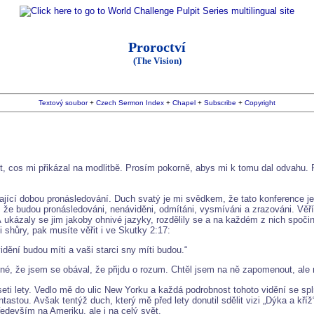
Proroctví
(The Vision)
Textový soubor
+
Czech Sermon Index
+
Chapel
+
Subscribe
+
Copyright
it, cos mi přikázal na modlitbě. Prosím pokorně, abys mi k tomu dal odvahu. 
ající dobou pronásledování. Duch svatý je mi svědkem, že tato konference 
 že budou pronásledováni, nenáviděni, odmítáni, vysmíváni a zrazováni. Věříte
 A ukázaly se jim jakoby ohnivé jazyky, rozdělily se a na každém z nich spoči
i shůry, pak musíte věřit i ve Skutky 2:17:
dění budou míti a vaši starci sny míti budou.“
zné, že jsem se obával, že přijdu o rozum. Chtěl jsem na ně zapomenout, al
seti lety. Vedlo mě do ulic New Yorku a každá podrobnost tohoto vidění se spl
tastou. Avšak tentýž duch, který mě před lety donutil sdělit vizi „Dýka a kříž
především na Ameriku, ale i na celý svět.