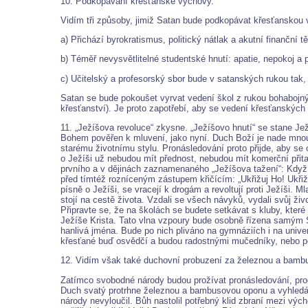
10. Podkopávání křesťanské výchovy.
Vidím tři způsoby, jimiž Satan bude podkopávat křesťanskou v
a) Přichází byrokratismus, politický nátlak a akutní finanční tě
b) Téměř nevysvětlitelné studentské hnutí: apatie, nepokoj a
c) Učitelský a profesorský sbor bude v satanských rukou tak,
Satan se bude pokoušet vyrvat vedení škol z rukou bohabojných
křesťanství). Je proto zapotřebí, aby se vedení křesťanských i
11. „Ježíšova revoluce“ zkysne. „Ježíšovo hnutí“ se stane Je
Bohem pověřen k mluvení, jako nyní. Duch Boží je nade mnou a
starému životnímu stylu. Pronásledování proto přijde, aby se
o Ježíši už nebudou mít přednost, nebudou mít komerční přita
prvního a v dějinách zaznamenaného „Ježíšova tažení“: Když J
před tímtéž rozníceným zástupem křičícím: „Ukřižuj Ho! Ukřižu
písně o Ježíši, se vracejí k drogám a revoltují proti Ježíši. M
stojí na cestě života. Vzdali se všech návyků, vydali svůj živ
Připravte se, že na školách se budete setkávat s kluby, kter
Ježíše Krista. Tato vlna vzpoury bude osobně řízena samým S
hanlivá jména. Bude po nich pliváno na gymnáziích i na unive
křesťané buď osvědčí a budou radostnými mučedníky, nebo po
12. Vidím však také duchovní probuzení za železnou a bamb
Zatímco svobodné národy budou prožívat pronásledování, prod
Duch svatý protrhne železnou a bambusovou oponu a vyhledá h
národy nevyloučil. Bůh nastolil potřebný klid zbraní mezi v