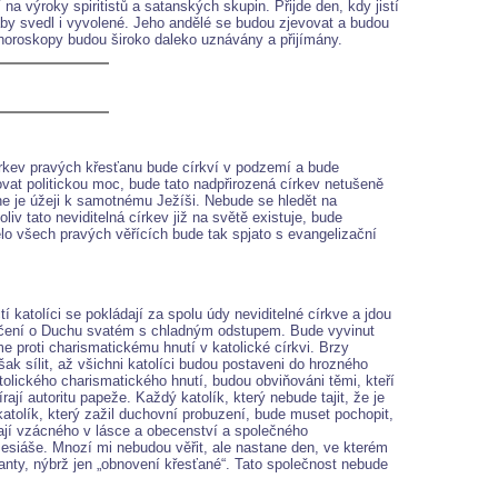
 výroky spiritistů a satanských skupin. Přijde den, kdy jistí
aby svedl i vyvolené. Jeho andělé se budou zjevovat a budou
i horoskopy budou široko daleko uznávány a přijímány.
rkev pravých křesťanu bude církví v podzemí a bude
vat politickou moc, bude tato nadpřirozená církev netušeně
ne je úžeji k samotnému Ježíši. Nebude se hledět na
iv tato neviditelná církev již na světě existuje, bude
 tělo všech pravých věřících bude tak spjato s evangelizační
 katolíci se pokládají za spolu údy neviditelné církve a jdou
 učení o Duchu svatém s chladným odstupem. Bude vyvinut
 proti charismatickému hnutí v katolické církvi. Brzy
ak sílit, až všichni katolíci budou postaveni do hrozného
tolického charismatického hnutí, budou obviňováni těmi, kteří
ají autoritu papeže. Každý katolík, který nebude tajit, že je
atolík, který zažil duchovní probuzení, bude muset pochopit,
mají vzácného v lásce a obecenství a společného
 Mesiáše. Mnozí mi nebudou věřit, ale nastane den, ve kterém
tanty, nýbrž jen „obnovení křesťané“. Tato společnost nebude