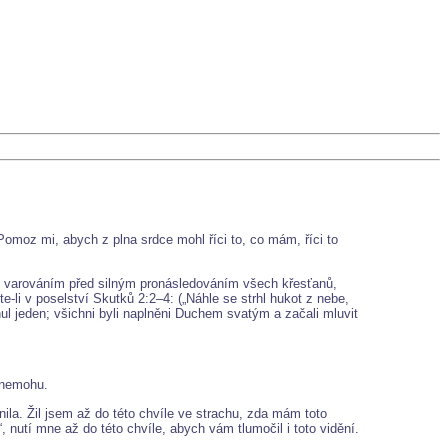
Pomoz mi, abych z plna srdce mohl říci to, co mám, říci to
je varováním před silným pronásledováním všech křesťanů,
-li v poselství Skutků 2:2–4: („Náhle se strhl hukot z nebe,
nul jeden; všichni byli naplněni Duchem svatým a začali mluvit
e nemohu.
nila. Žil jsem až do této chvíle ve strachu, zda mám toto
“, nutí mne až do této chvíle, abych vám tlumočil i toto vidění.