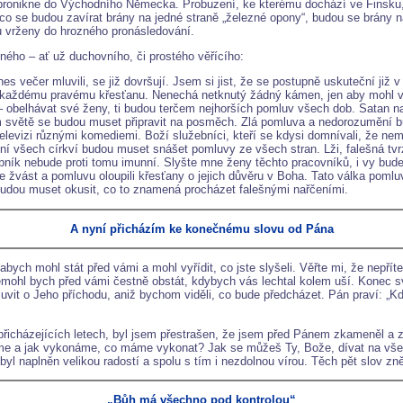
u pronikne do Východního Německa. Probuzení, ke kterému dochází ve Finsku,
o se budou zavírat brány na jedné straně „železné opony“, budou se brány n
u vrženy do hrozného pronásledování.
ného – ať už duchovního, či prostého věřícího:
s večer mluvili, se již dovršují. Jsem si jist, že se postupně uskuteční již v
ku každému pravému křesťanu. Nenechá netknutý žádný kámen, jen aby mohl 
– obelhávat své ženy, ti budou terčem nejhorších pomluv všech dob. Satan na
ém světě se budou muset připravit na posměch. Zlá pomluva a nedorozumění 
elevizi různými komediemi. Boží služebníci, kteří se kdysi domnívali, že nem
 všech církví budou muset snášet pomluvy ze všech stran. Lži, falešná tvrz
ník nebude proti tomu imunní. Slyšte mne ženy těchto pracovníků, i vy bude
 žvást a pomluvu oloupili křesťany o jejich důvěru v Boha. Tato válka poml
udou muset okusit, co to znamená procházet falešnými nařčeními.
A nyní přicházím ke konečnému slovu od Pána
ch mohl stát před vámi a mohl vyřídit, co jste slyšeli. Věřte mi, že nepřítel 
nemohl bych před vámi čestně obstát, kdybych vás lechtal kolem uší. Konec s
uvit o Jeho příchodu, aniž bychom viděli, co bude předcházet. Pán praví: „Kd
 přicházejících letech, byl jsem přestrašen, že jsem před Pánem zkameněl a 
me a jak vykonáme, co máme vykonat? Jak se můžeš Ty, Bože, dívat na všechny
yl naplněn velikou radostí a spolu s tím i nezdolnou vírou. Těch pět slov zně
„Bůh má všechno pod kontrolou“