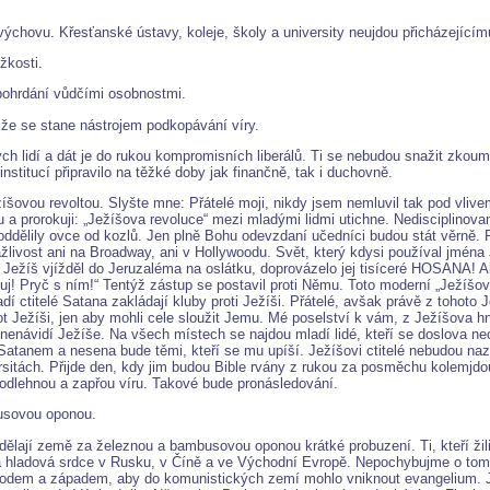
ýchovu. Křesťanské ústavy, koleje, školy a university neujdou přicházejícím
žkosti.
 pohrdání vůdčími osobnostmi.
 že se stane nástrojem podkopávání víry.
 lidí a dát je do rukou kompromisních liberálů. Ti se nebudou snažit zkouma
nstitucí připravilo na těžké doby jak finančně, tak i duchovně.
žíšovou revoltou. Slyšte mne: Přátelé moji, nikdy jsem nemluvil tak pod vliv
 prorokuji: „Ježíšova revoluce“ mezi mladými lidmi utichne. Nedisciplinovaní
 oddělily ovce od kozlů. Jen plně Bohu odevzdaní učedníci budou stát věrně. 
žlivost ani na Broadway, ani v Hollywoodu. Svět, který kdysi používal jména
ežíš vjížděl do Jeruzaléma na oslátku, doprovázelo jej tisíceré HOSANA! Ale
j! Pryč s ním!“ Tentýž zástup se postavil proti Němu. Toto moderní „Ježíšovo
ladí ctitelé Satana zakládají kluby proti Ježíši. Přátelé, avšak právě z tohot
ot Ježíši, jen aby mohli cele sloužit Jemu. Mé poselství k vám, z Ježíšova hn
é nenávidí Ježíše. Na všech místech se najdou mladí lidé, kteří se doslova 
atanem a nesena bude těmi, kteří se mu upíší. Ježíšovi ctitelé nebudou nazý
rsitách. Přijde den, kdy jim budou Bible rvány z rukou za posměchu kolemjdou
dlehnou a zapřou víru. Takové bude pronásledování.
usovou oponou.
ělají země za železnou a bambusovou oponou krátké probuzení. Ti, kteří žil
ladová srdce v Rusku, v Číně a ve Východní Evropě. Nepochybujme o tom, co
ýchodem a západem, aby do komunistických zemí mohlo vniknout evangelium. J