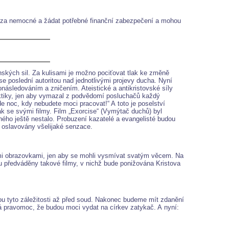
 se za nemocné a žádat potřebné finanční zabezpečení a mohou
ských sil. Za kulisami je možno pociťovat tlak ke změně
se poslední autoritou nad jednotlivými projevy ducha. Nyní
ronásledováním a zničením. Ateistické a antikristovské síly
taktiky, jen aby vymazal z podvědomí posluchačů každý
de noc, kdy nebudete moci pracovat!“ A toto je poselství
ak se svými filmy. Film „Exorcise“ (Vymýtač duchů) byl
ho ještě nestalo. Probuzení kazatelé a evangelisté budou
a oslavovány všelijaké senzace.
vými obrazovkami, jen aby se mohli vysmívat svatým věcem. Na
 předváděny takové filmy, v nichž bude ponižována Kristova
dou tyto záležitosti až před soud. Nakonec budeme mít zdanění
vá pravomoc, že budou moci vydat na církev zatykač. A nyní: