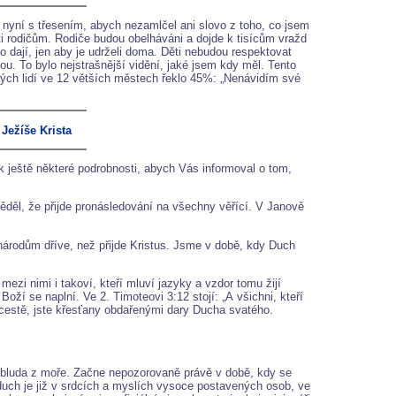
i nyní s třesením, abych nezamlčel ani slovo z toho, co jsem
roti rodičům. Rodiče budou obelháváni a dojde k tisícům vražd
o dají, jen aby je udrželi doma. Děti nebudou respektovat
kou. To bylo nejstrašnější vidění, jaké jsem kdy měl. Tento
ých lidí ve 12 větších městech řeklo 45%: „Nenávidím své
Ježíše Krista
ještě některé podrobnosti, abych Vás informoval o tom,
věděl, že přijde pronásledování na všechny věřící. V Janově
národům dříve, než přijde Kristus. Jsme v době, kdy Duch
mezi nimi i takoví, kteří mluví jazyky a vzdor tomu žijí
oží se naplní. Ve 2. Timoteovi 3:12 stojí: „A všichni, kteří
 cestě, jste křesťany obdařenými dary Ducha svatého.
 obluda z moře. Začne nepozorovaně právě v době, kdy se
duch je již v srdcích a myslích vysoce postavených osob, ve