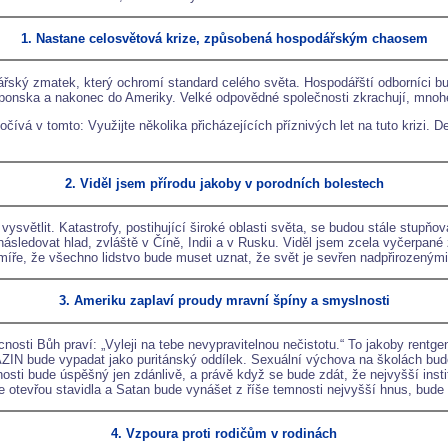
1. Nastane celosvětová krize, způsobená hospodářským chaosem
dářský zmatek, který ochromí standard celého světa. Hospodářští odborníci b
ponska a nakonec do Ameriky. Velké odpovědné společnosti zkrachují, mnohé 
čívá v tomto: Využijte několika přicházejících příznivých let na tuto krizi. D
2. Viděl jsem přírodu jakoby v porodních bolestech
tlit. Katastrofy, postihující široké oblasti světa, se budou stále stupňovat
následovat hlad, zvláště v Číně, Indii a v Rusku. Viděl jsem zcela vyčerpané
míře, že všechno lidstvo bude muset uznat, že svět je sevřen nadpřirozeným
3. Ameriku zaplaví proudy mravní špíny a smyslnosti
nosti Bůh praví: „Vyleji na tebe nevypravitelnou nečistotu.“ To jakoby rentge
ude vypadat jako puritánský oddílek. Sexuální výchova na školách bude 
sti bude úspěšný jen zdánlivě, a právě když se bude zdát, že nejvyšší instituc
e otevřou stavidla a Satan bude vynášet z říše temnosti nejvyšší hnus, bude
4. Vzpoura proti rodičům v rodinách