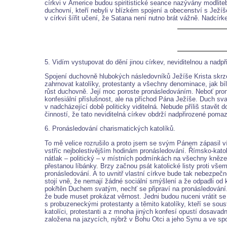
církvi v Americe budou spiritistické seance nazývány modliteb
duchovní, kteří nebyli v blízkém spojení a obecenství s Ježí
v církvi šířit učení, že Satana není nutno brát vážně. Nadcír
5. Vidím vystupovat do dění jinou církev, neviditelnou a nadpř
Spojení duchovně hlubokých následovníků Ježíše Krista skrz
zahrnovat katolíky, protestanty a všechny denominace, jak bí
růst duchovně. Její moc poroste pronásledováním. Neboť pron
konfesiální příslušnost, ale na příchod Pána Ježíše. Duch svat
v nadcházející době politicky viditelná. Nebude příliš stavět 
činností, že tato neviditelná církev obdrží nadpřirozené po
6. Pronásledování charismatických katolíků.
To mě velice rozrušilo a proto jsem se svým Pánem zápasil víc 
vstříc nejbolestivějším hodinám pronásledování. Římsko-kat
nátlak – politický – v místních podmínkách na všechny kněze,
přestanou líbánky. Brzy začnou psát katolické listy proti vše
pronásledování. A to uvnitř vlastní církve bude tak nebezpečn
stojí vně, že nemají žádné sociální smýšlení a že odpadli od ka
pokřtěn Duchem svatým, nechť se připraví na pronásledování. 
že bude muset prokázat věrnost. Jedni budou nuceni vrátit se
s probuzeneckými protestanty a těmito katolíky, kteří se sou
katolíci, protestanti a z mnoha jiných konfesí opustí dosavad
založena na jazycích, nýbrž v Bohu Otci a jeho Synu a ve spo