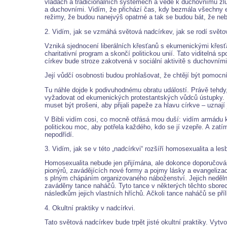
vládách a tradicionálních systémech a vede k duchovnímu zlu
a duchovními. Vidím, že přichází čas, kdy bezmála všechny ev
režimy, že budou nanejvýš opatrné a tak se budou bát, že ne
2. Vidím, jak se vzmáhá světová nadcírkev, jak se rodí světov
Vzniká sjednocení liberálních křesťanů s ekumenickými křesťan
charitativní program a skončí politickou unií. Tato viditeln
církev bude stroze zakotvená v sociální aktivitě s duchovním
Její vůdčí osobnosti budou prohlašovat, že chtějí být pomocn
Tu náhle dojde k podivuhodnému obratu událostí. Právě tehdy
vyžadovat od ekumenických protestantských vůdců ústupky. P
muset být prošeni, aby přijali papeže za hlavu církve – uznají j
V Bibli vidím cosi, co mocně otřásá mou duší: vidím armádu ka
politickou moc, aby potřela každého, kdo se jí vzepře. A zat
nepodřídí.
3. Vidím, jak se v této „nadcírkvi“ rozšíří homosexualita a le
Homosexualita nebude jen přijímána, ale dokonce doporučová
pionýrů, zavádějících nové formy a pojmy lásky a evangeliz
s plným chápáním organizovaného náboženství. Jejich nedělní 
zaváděny tance naháčů. Tyto tance v některých těchto sborech
následkům jejich vlastních hříchů. Ačkoli tance naháčů se př
4. Okultní praktiky v nadcírkvi.
Tato světová nadcírkev bude trpět jisté okultní praktiky. Vytv