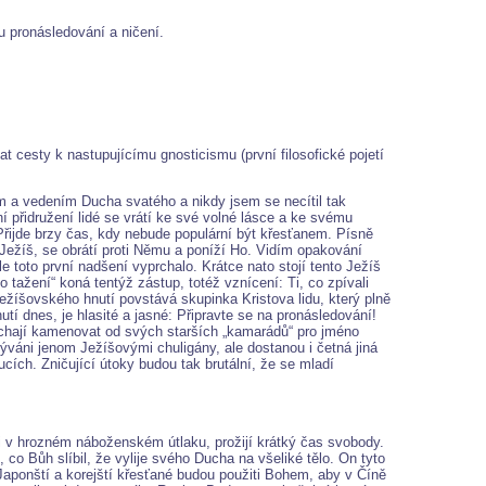
u pronásledování a ničení.
t cesty k nastupujícímu gnosticismu (první filosofické pojetí
em a vedením Ducha svatého a nikdy jsem se necítil tak
 přidružení lidé se vrátí ke své volné lásce a ke svému
Přijde brzy čas, kdy nebude populární být křesťanem. Písně
 Ježíš, se obrátí proti Němu a poníží Ho. Vidím opakování
 toto první nadšení vyprchalo. Krátce nato stojí tento Ježíš
 tažení“ koná tentýž zástup, totéž vznícení: Ti, co zpívali
o Ježíšovského hnutí povstává skupinka Kristova lidu, který plně
utí dnes, je hlasité a jasné: Připravte se na pronásledování!
nechají kamenovat od svých starších „kamarádů“ pro jméno
váni jenom Ježíšovými chuligány, ale dostanou i četná jiná
cích. Zničující útoky budou tak brutální, že se mladí
i v hrozném náboženském útlaku, prožijí krátký čas svobody.
 Bůh slíbil, že vylije svého Ducha na všeliké tělo. On tyto
aponští a korejští křesťané budou použiti Bohem, aby v Číně