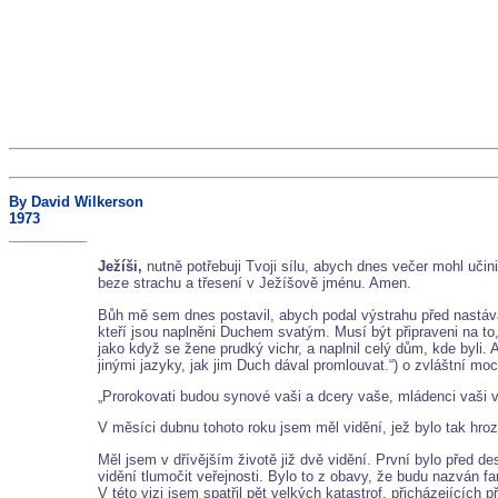
By David Wilkerson
1973
__________
Ježíši,
nutně potřebuji Tvoji sílu, abych dnes večer mohl učin
beze strachu a třesení v Ježíšově jménu. Amen.
Bůh mě sem dnes postavil, abych podal výstrahu před nastáv
kteří jsou naplněni Duchem svatým. Musí být připraveni na to,
jako když se žene prudký vichr, a naplnil celý dům, kde byli.
jinými jazyky, jak jim Duch dával promlouvat.“) o zvláštní moc
„Prorokovati budou synové vaši a dcery vaše, mládenci vaši vi
V měsíci dubnu tohoto roku jsem měl vidění, jež bylo tak hro
Měl jsem v dřívějším životě již dvě vidění. První bylo před de
vidění tlumočit veřejnosti. Bylo to z obavy, že budu nazván fan
V této vizi jsem spatřil pět velkých katastrof, přicházejících 