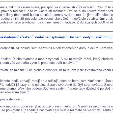
rice, tak i na celém světě, jež spočívá v nenávisti vůči rodičům. Pravím to 
de právě v rodinách, a to ve vlastních rodinách. Děti se budou dravě stavět p
ou milióny těch, kteří budou opouštět domov vzdor tomu, že jim rodiče všechn
e budou s nimi žít pospolu, ale budou jako váleční nepřátelé se zbraněmi v ru
problémy nebo alkoholismus či jiné neřesti mládeže. Z dotázaných 5000 mlad
následování křesťanů skutečně naplněných Duchem svatým, kteří milují 
drobnosti. Až dosud jsem se zmínil o pěti znameních doby. Sdělím Vám však 
h seslání Ducha svatého a moc z výsosti. A byl to tentýž Ježíš, který předpo
á jsem vás ze světa vyvolil, proto vás svět nenávidí.“
ažováni za falešné. Čas prchá a evangelium musí být ještě zvěstováno všem 
Učedníci sedí, zpívají, radují se a sdělují jeden druhému své zkušenosti. Jsou 
án oddělí již brzy zrno od plev. Zaseje své símě do čtyř stran světa a Slovo B
itujeme písmo: „Pokřtěni budete Duchem svatým.“ Jděte tedy důsledně po Boží
následováním trpět.“
 pronásledování:
 nikdy neprošlo. Bude se týkat pouze pravých věřících. Vynoří se jako mocná
 se po Americe, Kanadě a zachvátí celý svět a rozroste se ve smršť. Tento 