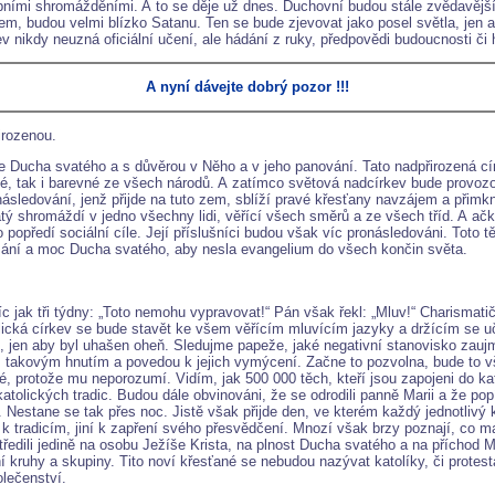
ními shromážděními. A to se děje už dnes. Duchovní budou stále zvědavější na
šem, budou velmi blízko Satanu. Ten se bude zjevovat jako posel světla, jen 
kev nikdy neuzná oficiální učení, ale hádání z ruky, předpovědi budoucnosti č
A nyní dávejte dobrý pozor !!!
irozenou.
e Ducha svatého a s důvěrou v Něho a v jeho panování. Tato nadpřirozená cí
lé, tak i barevné ze všech národů. A zatímco světová nadcírkev bude provozo
ásledování, jenž přijde na tuto zem, sblíží pravé křesťany navzájem a přimk
ý shromáždí v jedno všechny lidi, věřící všech směrů a ze všech tříd. A ačkol
do popředí sociální cíle. Její příslušníci budou však víc pronásledováni. Toto
mazání a moc Ducha svatého, aby nesla evangelium do všech končin světa.
jak tři týdny: „Toto nemohu vypravovat!“ Pán však řekl: „Mluv!“ Charismatičtí
olická církev se bude stavět ke všem věřícím mluvícím jazyky a držícím se
 jen aby byl uhašen oheň. Sledujme papeže, jaké negativní stanovisko zaujme
m takovým hnutím a povedou k jejich vymýcení. Začne to pozvolna, bude to vš
é, protože mu neporozumí. Vidím, jak 500 000 těch, kteří jsou zapojeni do ka
tolických tradic. Budou dále obvinováni, že se odrodili panně Marii a že popír
Nestane se tak přes noc. Jistě však přijde den, ve kterém každý jednotlivý k
 k tradicím, jiní k zapření svého přesvědčení. Mnozí však brzy poznají, co 
středili jedině na osobu Ježíše Krista, na plnost Ducha svatého a na příchod
ní kruhy a skupiny. Tito noví křesťané se nebudou nazývat katolíky, či protes
lečenství.