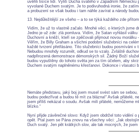
uvěřili tisíce lidí. Vylití Ducha svatého v Západním Německ
vyvolané Duchem svatým. Je to podivuhodná ironie, že zatímc
a probuzení se však budou i tam náhle zavírat a národy budo
13. Nejdůležitější ze všeho – a to se týká každého zde přítom
Vidím, že už to vlastně začalo. Mnohé věci, o kterých jsme dne
Jedno je už zde: zlá pomluva. Vidím, že Satan vyhlásil vál
Duchovní a kněží, kteří se zpěčovali přijmout novou morálku 
Věřím, že Billy Graham a všichni podobní služebníci na cel
každé tvrzení přetřásáno. Tito služebníci budou posmíváni v t
Nebudou mnohdy rozumět, odkud se to vzalo. Zvláště duchovní
nadpřirozená demonstrace démonských sil. Žádný Boží služeb
budou vypuštěny do tohoto světa jen za tím účelem, aby skrze
Duchem svatým naplněnému křesťanovi. Dokonce i vlasatci b
Nemáte představu, jaký boj jsem musel svést sám se sebou, aby
budou podezřívat a budou tě mít za blázna!“ Avšak přátelé, 
jsem příliš nekázal o soudu. Avšak milí přátelé, nemůžeme ml
blízko.“
Nyní přijde závěrečné slovo: Když jsem obdržel toto vidění o
opět. Ptal jsem se Pána znovu na všechny věci: „Jak obstojí
Duch svatý. Jen pět krátkých slov, ale tak mocných, že jsem b