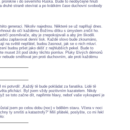
 pronikne i do severního Ruska. Bude to neobyčejné hnutí
a druhé straně otevírat a po krátkém čase duchovní svobody
 této generaci. Nikoliv najednou. Některé se už naplňují dnes.
vrhnout do očí každému Božímu dítku s úmyslem zničit ho.
strčí posměvače, aby je znepokojovali a aby jim škodili.
budou zaplavovat denní tisk. Každé slovo bude zkoumáno,
ají na světě nepřátel, budou žasnout, jak se o nich mluví.
ení budou pršet jako déšť z nejhlubších pekel. Bude to
te muset žít pod útoky těchto pomluv. Pluky lživých démonů
uv nebude směřovat jen proti duchovním, ale proti každému
mi potvrdil: „Každý tě bude pokládat za fanatika. Lidé tě
věta přichází. Byl jsem vždy pozitivním kazatelem. Nikdy
yž se toto začne dít, napřimte hlavy, neboť vaše vykoupení je
zůstal jsem po celou dobu (noc) v bdělém stavu. Včera v noci
 ty smršti a katastrofy?“ Milí přátelé, poslyšte, co mi řekl
lo: