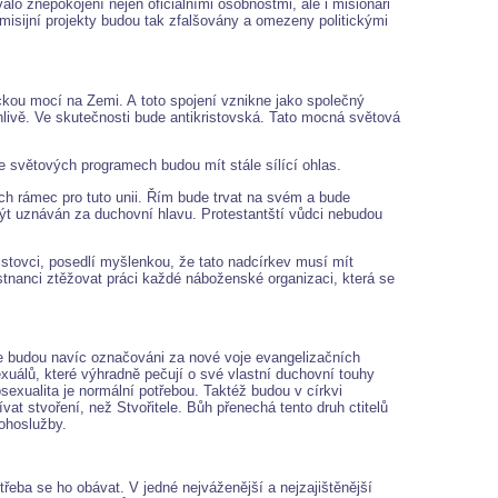
o znepokojení nejen oficiálními osobnostmi, ale i misionáři
misijní projekty budou tak zfalšovány a omezeny politickými
ickou mocí na Zemi. A toto spojení vznikne jako společný
nlivě. Ve skutečnosti bude antikristovská. Tato mocná světová
e světových programech budou mít stále sílící ohlas.
ch rámec pro tuto unii. Řím bude trvat na svém a bude
ýt uznáván za duchovní hlavu. Protestantští vůdci nebudou
ristovci, posedlí myšlenkou, že tato nadcírkev musí mít
ěstnanci ztěžovat práci každé náboženské organizaci, která se
e budou navíc označováni za nové voje evangelizačních
uálů, které výhradně pečují o své vlastní duchovní touhy
exualita je normální potřebou. Taktéž budou v církvi
at stvoření, než Stvořitele. Bůh přenechá tento druh ctitelů
bohoslužby.
 třeba se ho obávat. V jedné nejváženější a nejzajištěnější