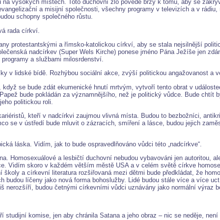
 na vysokých místech. Toto duchovní zlo povede brzy k tomu, aby se zakrýval
angelizační a misijní společnosti, všechny programy v televizích a v rádiu, 
budou schopny společného růstu.
á rada církví.
y protestantskými a římsko-katolickou církví, aby se stala nejsilnější polit
á společenská nadcírkev (Super Wels Kirche) ponese jméno Pána Ježíše jen zdá
i programy a službami milosrdenství.
íky v lidské bídě. Rozhýbou sociální akce, zvýší politickou angažovanost a v
, když se bude zdát ekumenické hnutí mrtvým, vytvoří tento obrat v událoste
apež bude pokládán za významnějšího, než je politický vůdce. Bude chtít b
eho politickou roli.
riéristů, kteří v nadcírkvi zaujmou vlivná místa. Budou to bezbožníci, antik
ímco se v ústředí bude mluvit o zázracích, smíření a lásce, budou jejich zam
sbická láska. Vidím, jak to bude ospravedlňováno vůdci této „nadcírkve“.
na. Homosexuálové a lesbičtí duchovní nebudou vybavováni jen autoritou, al
ace. Vidím skoro v každém větším městě USA a v celém světě církve homosex
školy a církevní literatura rozšiřovaná mezi dětmi bude předkládat, že homos
 budou líčeny jako nová forma bohoslužby. Lidé budou stále více a více uctív
íliš nerozšíří, budou četnými církevními vůdci uznávány jako normální výraz 
oří studijní komise, jen aby chránila Satana a jeho obraz – nic se neděje, není