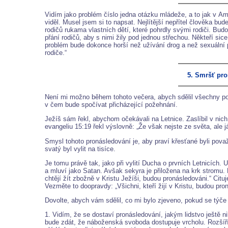
Vidím jako problém číslo jedna otázku mládeže, a to jak v Ame
viděl. Musel jsem si to napsat. Nejlítější nepřítel člověka bu
rodičů rukama vlastních dětí, které pohrdly svými rodiči. Bud
přání rodičů, aby s nimi žily pod jednou střechou. Někteří sic
problém bude dokonce horší než užívání drog a než sexuální 
rodiče.“
5. Smršť pro
Není mi možno během tohoto večera, abych sdělil všechny po
v čem bude spočívat přicházející požehnání.
Ježíš sám řekl, abychom očekávali na Letnice. Zaslíbil v nic
evangeliu 15:19 řekl výslovně: „Že však nejste ze světa, ale j
Smysl tohoto pronásledování je, aby praví křesťané byli pov
svatý byl vylit na tisíce.
Je tomu právě tak, jako při vylití Ducha o prvních Letnicích. 
a mluví jako Satan. Avšak sekyra je přiložena na krk stromu. P
chtějí žít zbožně v Kristu Ježíši, budou pronásledováni.“ C
Vezměte to doopravdy: „Všichni, kteří žijí v Kristu, budou pro
Dovolte, abych vám sdělil, co mi bylo zjeveno, pokud se týče
1. Vidím, že se dostaví pronásledování, jakým lidstvo ještě
bude zdát, že náboženská svoboda dostupuje vrcholu. Rozšíří