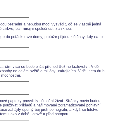
udou bezradní a nebudou moci vysvětlit, oč se vlastně jedná
církve, ba i misijní společnosti zaniknou.
ejte do pořádku své domy, protože přijdou zlé časy, kdy na to
, čím více se bude blížit příchod Božího království. Viděl
 zásoby na celém světě a milióny umírajících. Viděl jsem druh
i mocnostmi.
nové paprsky prosvítily půlnoční život. Stránky novin budou
používat příkladů a nafilmované zdramatizované pohlavní
e zahájily úporný boj proti pornografii, a když se lidstvo
 tomu jako v době Lotově a před potopou.