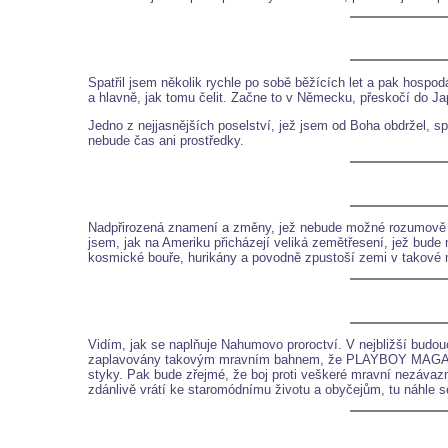
Spatřil jsem několik rychle po sobě běžících let a pak hospo
a hlavně, jak tomu čelit. Začne to v Německu, přeskočí do Ja
Jedno z nejjasnějších poselství, jež jsem od Boha obdržel, spo
nebude čas ani prostředky.
Nadpřirozená znamení a změny, jež nebude možné rozumově vysvě
jsem, jak na Ameriku přicházejí veliká zemětřesení, jež bude 
kosmické bouře, hurikány a povodně zpustoší zemi v takové 
Vidím, jak se naplňuje Nahumovo proroctví. V nejbližší budouc
zaplavovány takovým mravním bahnem, že PLAYBOY MAGAZIN b
styky. Pak bude zřejmé, že boj proti veškeré mravní nezávazno
zdánlivě vrátí ke staromódnímu životu a obyčejům, tu náhle s