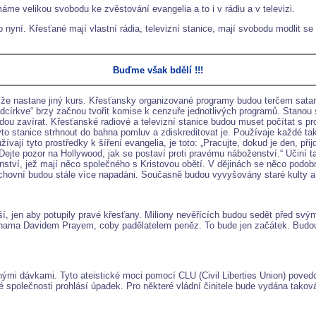
áme velikou svobodu ke zvěstování evangelia a to i v rádiu a v televizi.
o nyní. Křesťané mají vlastní rádia, televizní stanice, mají svobodu modlit
Buďme však bdělí !!!
 že nastane jiný kurs. Křesťansky organizované programy budou terčem satan
adcírkve“ brzy začnou tvořit komise k cenzuře jednotlivých programů. Stanou 
budou zavírat. Křesťanské radiové a televizní stanice budou muset počítat s p
tyto stanice strhnout do bahna pomluv a zdiskreditovat je. Používaje každé 
ají tyto prostředky k šíření evangelia, je toto: „Pracujte, dokud je den, přij
ejte pozor na Hollywood, jak se postaví proti pravému náboženství.“ Učiní t
, jež mají něco společného s Kristovou obětí. V dějinách se něco podobné
duchovní budou stále více napadáni. Současně budou vyvyšovány staré kulty 
jší, jen aby potupily pravé křesťany. Miliony nevěřících budou sedět před s
ahama Davidem Prayem, coby padělatelem peněz. To bude jen začátek. Budou
nými dávkami. Tyto ateistické moci pomocí CLU (Civil Liberties Union) pove
 společnosti prohlásí úpadek. Pro některé vládní činitele bude vydána tako