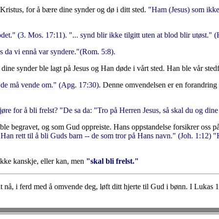
istus, for å bære dine synder og dø i ditt sted.
"Ham (Jesus) som ikke v
et." (3. Mos. 17:11). "... synd blir ikke tilgitt uten at blod blir utøst." 
ss da vi ennå var syndere."(Rom. 5:8).
dine synder ble lagt på Jesus og Han døde i vårt sted. Han ble vår stedf
at de må vende om." (Apg. 17:30)
. Denne omvendelsen er en forandring 
øre for å bli frelst? "De sa da: "Tro på Herren Jesus, så skal du og dine 
ble begravet, og som Gud oppreiste. Hans oppstandelse forsikrer oss på
n rett til å bli Guds barn -- de som tror på Hans navn." (Joh. 1:12) "
ikke kanskje, eller kan, men
"skal bli frelst."
 nå, i ferd med å omvende deg, løft ditt hjerte til Gud i bønn. I Lukas