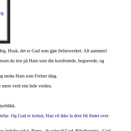
eg
e deg. Husk, det er Gud som gjør frelsesverket. Alt sammen!
. Dersom du tror på Ham som din korsfestede, begravede, og
s og motta Ham som Frelser idag.
er mere verd enn hele verden.
øyeblikk.
se. Og Gud er trofast, Han vil ikke la dere bli fristet over
e for åndelig vekst. Bønn - du taler til Gud. Bibellesning - Gud