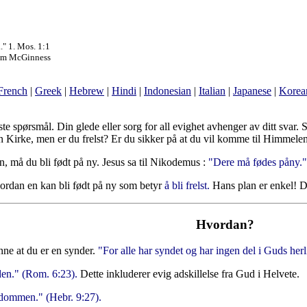
." 1. Mos. 1:1
 Jim McGinness
French
|
Greek
|
Hebrew
|
Hindi
|
Indonesian
|
Italian
|
Japanese
|
Korea
gste spørsmål. Din glede eller sorg for all evighet avhenger av ditt svar.
n Kirke, men er du frelst? Er du sikker på at du vil komme til Himmele
, må du bli født på ny. Jesus sa til Nikodemus :
"Dere må fødes påny." 
vordan en kan bli født på ny som betyr
å bli frelst.
Hans plan er enkel! Du
Hvordan?
nne at du er en synder.
"For alle har syndet og har ingen del i Guds her
en." (Rom. 6:23).
Dette inkluderer evig adskillelse fra Gud i Helvete.
 dommen." (Hebr. 9:27).