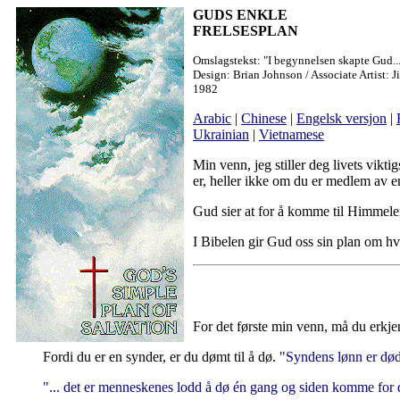
GUDS ENKLE
FRELSESPLAN
Omslagstekst: "I begynnelsen skapte Gud...
Design: Brian Johnson / Associate Artist:
1982
Arabic
|
Chinese
|
Engelsk versjon
|
Ukrainian
|
Vietnamese
Min venn, jeg stiller deg livets vikti
er, heller ikke om du er medlem av e
Gud sier at for å komme til Himmelen
I Bibelen gir Gud oss sin plan om h
For det første min venn, må du erkje
Fordi du er en synder, er du dømt til å dø.
"Syndens lønn er død
"... det er menneskenes lodd å dø én gang og siden komme for