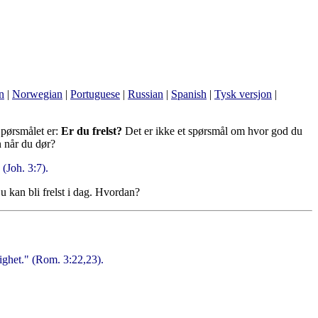
n
|
Norwegian
|
Portuguese
|
Russian
|
Spanish
|
Tysk versjon
|
 Spørsmålet er:
Er du frelst?
Det er ikke et spørsmål om hvor god du
n når du dør?
(Joh. 3:7).
 kan bli frelst i dag. Hvordan?
lighet." (Rom. 3:22,23).