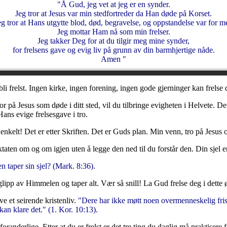
"Å Gud, jeg vet at jeg er en synder.
Jeg tror at Jesus var min stedfortreder da Han døde på Korset.
eg tror at Hans utgytte blod, død, begravelse, og oppstandelse var for m
Jeg mottar Ham nå som min frelser.
Jeg takker Deg for at du tilgir meg mine synder,
for frelsens gave og evig liv på grunn av din barmhjertige nåde.
Amen "
bli frelst. Ingen kirke, ingen forening, ingen gode gjerninger kan frels
ror på Jesus som døde i ditt sted, vil du tilbringe evigheten i Helvete
Hans evige frelsesgave i tro.
 enkelt! Det er etter Skriften. Det er Guds plan. Min venn, tro på Jesu
aktaten om og om igjen uten å legge den ned til du forstår den. Din sjel 
 taper sin sjel? (Mark. 8:36).
 glipp av Himmelen og taper alt. Vær så snill! La Gud frelse deg i dette 
ve et seirende kristenliv.
"Dere har ikke møtt noen overmenneskelig fristel
kan klare det." (1. Kor. 10:13).
uforanderlige. Etter at du er frelst er det tre ting du daglig må praktiser