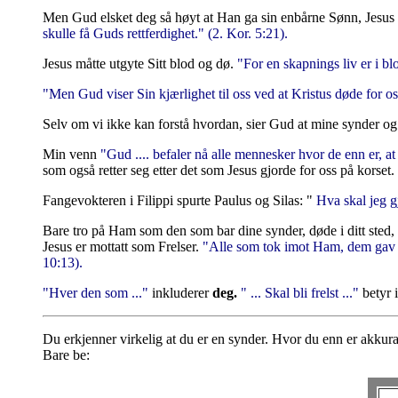
Men Gud elsket deg så høyt at Han ga sin enbårne Sønn, Jesus Kr
skulle få Guds rettferdighet." (2. Kor. 5:21).
Jesus måtte utgyte Sitt blod og dø.
"For en skapnings liv er i blod
"Men Gud viser Sin kjærlighet til oss ved at Kristus døde for o
Selv om vi ikke kan forstå hvordan, sier Gud at mine synder og 
Min venn
"Gud .... befaler nå alle mennesker hvor de enn er, 
som også retter seg etter det som Jesus gjorde for oss på korset.
Fangevokteren i Filippi spurte Paulus og Silas: "
Hva skal jeg gj
Bare tro på Ham som den som bar dine synder, døde i ditt sted, 
Jesus er mottatt som Frelser.
"Alle som tok imot Ham, dem gav Ha
10:13).
"Hver den som ..."
inkluderer
deg.
" ... Skal bli frelst ..."
betyr 
Du erkjenner virkelig at du er en synder. Hvor du enn er akkurat
Bare be: