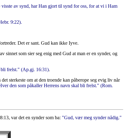
isste av synd, har Han gjort til synd for oss, for at vi i Ham
(Hebr. 9:22).
ortreder. Det er sant. Gud kan ikke Iyve.
av sinnet som sier seg enig med Gud at man er en synder, og
bli frelst." (Ap.gj. 16:31)
.
 det sterkeste om at den troende kan påberope seg evig liv når
Hver den som påkaller Herrens navn skal bli frelst." (Rom.
 18:13, var det en synder som ba:
"Gud, vær meg synder nådig."