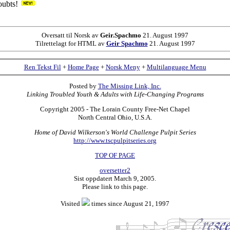
doubts!
Oversatt til Norsk av
Geir.Spachmo
21. August 1997
Tilrettelagt for HTML av
Geir Spachmo
21. August 1997
Ren Tekst Fil
+
Home Page
+
Norsk Meny
+
Multilanguage Menu
Posted by
The Missing Link, Inc.
Linking Troubled Youth & Adults with Life-Changing Programs
Copyright 2005 - The Lorain County Free-Net Chapel
North Central Ohio, U.S.A.
Home of David Wilkerson's World Challenge Pulpit Series
http://www.tscpulpitseries.org
TOP OF PAGE
oversetter2
Sist oppdatert March 9, 2005.
Please link to this page.
Visited
times since August 21, 1997