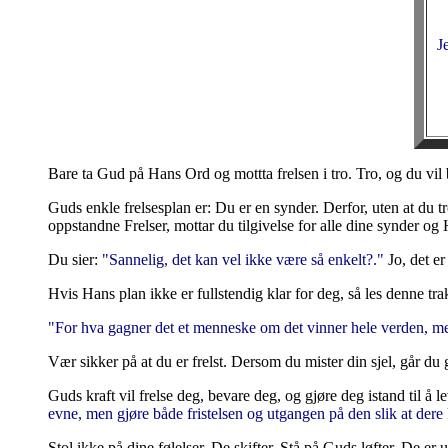
J
Bare ta Gud på Hans Ord og mottta frelsen i tro. Tro, og du vil 
Guds enkle frelsesplan er: Du er en synder. Derfor, uten at du t
oppstandne Frelser, mottar du tilgivelse for alle dine synder og 
Du sier:
"Sannelig, det kan vel ikke være så enkelt?."
Jo, det er
Hvis Hans plan ikke er fullstendig klar for deg, så les denne tr
"For hva gagner det et menneske om det vinner hele verden, men
Vær sikker på at du er frelst. Dersom du mister din sjel, går du
Guds kraft vil frelse deg, bevare deg, og gjøre deg istand til å le
evne, men gjøre både fristelsen og utgangen på den slik at dere 
Stol ikke på dine følelser. De skifter. Stå på Guds løfter. De er 