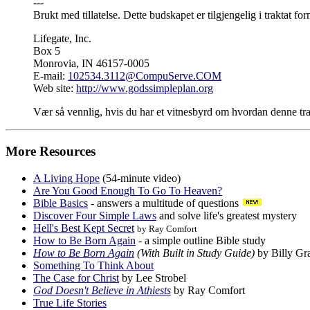
---
Brukt med tillatelse. Dette budskapet er tilgjengelig i traktat for
Lifegate, Inc.
Box 5
Monrovia, IN 46157-0005
E-mail:
102534.3112@CompuServe.COM
Web site:
http://www.godssimpleplan.org
Vær så vennlig, hvis du har et vitnesbyrd om hvordan denne trakt
More Resources
A Living Hope
(54-minute video)
Are You Good Enough To Go To Heaven?
Bible Basics
- answers a multitude of questions
Discover Four Simple Laws
and solve life's greatest mystery
Hell's Best Kept Secret
by Ray Comfort
How to Be Born Again
- a simple outline Bible study
How to Be Born Again
(With Built in Study Guide)
by Billy G
Something To Think About
The Case for Christ
by Lee Strobel
God Doesn't Believe in Athiests
by Ray Comfort
True Life Stories