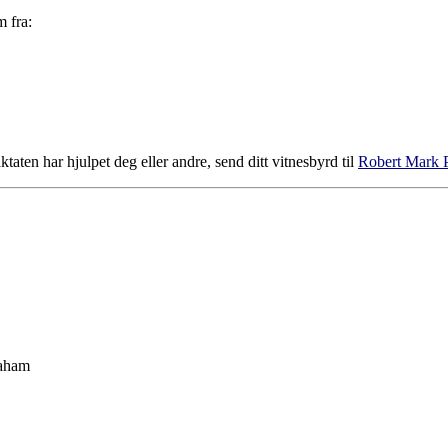
m fra:
aten har hjulpet deg eller andre, send ditt vitnesbyrd til
Robert Mark P
raham