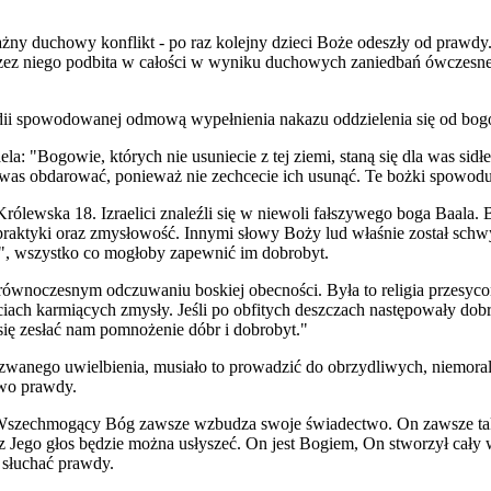
żny duchowy konflikt - po raz kolejny dzieci Boże odeszły od prawdy
rzez niego podbita w całości w wyniku duchowych zaniedbań ówczesne
ragedii spowodowanej odmową wypełnienia nakazu oddzielenia się od b
a: "Bogowie, których nie usuniecie z tej ziemi, staną się dla was sid
was obdarować, ponieważ nie zechcecie ich usunąć. Te bożki spowodu
rólewska 18. Izraelici znaleźli się w niewoli fałszywego boga Baala. 
raktyki oraz zmysłowość. Innymi słowy Boży lud właśnie został schwy
", wszystko co mogłoby zapewnić im dobrobyt.
ównoczesnym odczuwaniu boskiej obecności. Była to religia przesyco
iach karmiących zmysły. Jeśli po obfitych deszczach następowały dob
się zesłać nam pomnożenie dóbr i dobrobyt."
 zwanego uwielbienia, musiało to prowadzić do obrzydliwych, niemora
owo prawdy.
szechmogący Bóg zawsze wzbudza swoje świadectwo. On zawsze tak c
ecz Jego głos będzie można usłyszeć. On jest Bogiem, On stworzył cały
 słuchać prawdy.