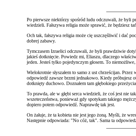
Po pierwsze niektórzy spośród ludu odczuwali, że byli 
wiedzieli. Fałszywa religia może sprawić, że będziesz tań
Och tak, fałszywa religia może cię uszczęśliwić i dać p
dobrej zabawy.
Tymczasem Izraelici odczuwali, że byli prawdziwie dotyk
jakieś dotknięcie. Powiedz mi, Eliaszu, dlaczego właściw
jeden. Jesteś tylko pojedynczym głosem. To niemożliwe,
Wielokrotnie słyszałem to samo z ust chrześcijan. Prz
odpowiedź zawsze brzmi jednakowo. Kiedy próbujesz otwo
dotknięty duchowo. Doznałem tam głębokiego przeżycia
To prawda, ale w głębi serca wiedzieli, że coś jest ni
wszeteczeństwa, ponieważ gdy spotykam takiego mężczyzn
dopiero potem odpowiedź. Naprawdę tak jest.
On żałuje, że ta kobieta nie jest jego żoną. Myśli, że wr
Następnie odpowiada: "No cóż, tak". Sama ta odpowiedź