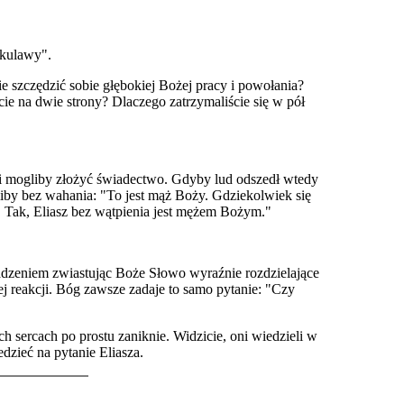
 kulawy".
 szczędzić sobie głębokiej Bożej pracy i powołania?
ie na dwie strony? Dlaczego zatrzymaliście się w pół
i mogliby złożyć świadectwo. Gdyby lud odszedł wtedy
liby bez wahania: "To jest mąż Boży. Gdziekolwiek się
. Tak, Eliasz bez wątpienia jest mężem Bożym."
adzeniem zwiastując Boże Słowo wyraźnie rozdzielające
ej reakcji. Bóg zawsze zadaje to samo pytanie: "Czy
h sercach po prostu zaniknie. Widzicie, oni wiedzieli w
edzieć na pytanie Eliasza.