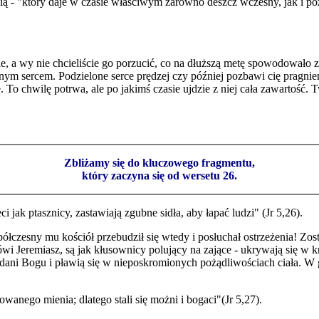
wią - "który daje w czasie właściwym zarówno deszcz wczesny, jak i pó
e, a wy nie chcieliście go porzucić, co na dłuższą metę spowodowało z
lonym sercem. Podzielone serce prędzej czy później pozbawi cię pragni
e. To chwilę potrwa, ale po jakimś czasie ujdzie z niej cała zawartość.
Zbliżamy się do kluczowego fragmentu,
który zaczyna się od wersetu 26.
 jak ptasznicy, zastawiają zgubne sidła, aby łapać ludzi" (Jr 5,26).
ółczesny mu kościół przebudził się wtedy i posłuchał ostrzeżenia! Zos
wi Jeremiasz, są jak kłusownicy polujący na zające - ukrywają się w k
oddani Bogu i pławią się w nieposkromionych pożądliwościach ciała. W
owanego mienia; dlatego stali się możni i bogaci"(Jr 5,27).