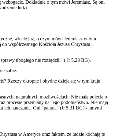
ię wzbogacić. Dokładnie o tym mówi Jeremiasz. Są oni
wodzenie ludzi.
matyczne, wiecie już, o czym mówi Jeremiasz w tym
ją do współczesnego Kościoła Jezusa Chrystusa i
 sprawy ubogiego nie rozsądzili" ( Jr 5,28 BG).
ie sobie.
ić? Rzeczy okropne i ohydne dzieją się w tym kraju.
łasnych, naturalnych możliwościach. Nie mają pojęcia o
az procesie przemiany na Jego podobieństwo. Nie mają
tu ich nauczania. Oni "panują" (Jr 5,31 BG) - innymi
 Chrystusa w Ameryce oraz faktem, że ludzie kochają te