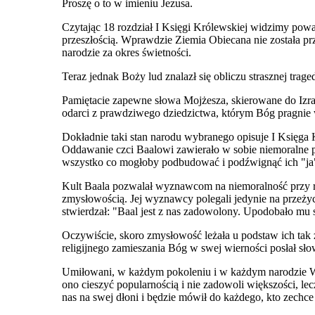
Proszę o to w imieniu Jezusa.
Czytając 18 rozdział I Księgi Królewskiej widzimy powa
przeszłością. Wprawdzie Ziemia Obiecana nie została p
narodzie za okres świetności.
Teraz jednak Boży lud znalazł się obliczu strasznej t
Pamiętacie zapewne słowa Mojżesza, skierowane do Izrael
odarci z prawdziwego dziedzictwa, którym Bóg pragnie 
Dokładnie taki stan narodu wybranego opisuje I Księga K
Oddawanie czci Baalowi zawierało w sobie niemoralne p
wszystko co mogłoby podbudować i podźwignąć ich "ja
Kult Baala pozwalał wyznawcom na niemoralność przy r
zmysłowością. Jej wyznawcy polegali jedynie na przeżyc
stwierdzał: "Baal jest z nas zadowolony. Upodobało mu 
Oczywiście, skoro zmysłowość leżała u podstaw ich tak
religijnego zamieszania Bóg w swej wierności posłał sł
Umiłowani, w każdym pokoleniu i w każdym narodzie W
ono cieszyć popularnością i nie zadowoli większości, l
nas na swej dłoni i będzie mówił do każdego, kto zechce