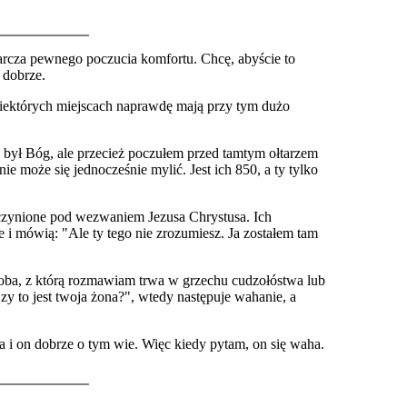
tarcza pewnego poczucia komfortu. Chcę, abyście to
 dobrze.
 niektórych miejscach naprawdę mają przy tym dużo
e był Bóg, ale przecież poczułem przed tamtym ołtarzem
ie może się jednocześnie mylić. Jest ich 850, a ty tylko
 czynione pod wezwaniem Jezusa Chrystusa. Ich
i mówią: "Ale ty tego nie zrozumiesz. Ja zostałem tam
osoba, z którą rozmawiam trwa w grzechu cudzołóstwa lub
y to jest twoja żona?", wtedy następuje wahanie, a
żona i on dobrze o tym wie. Więc kiedy pytam, on się waha.