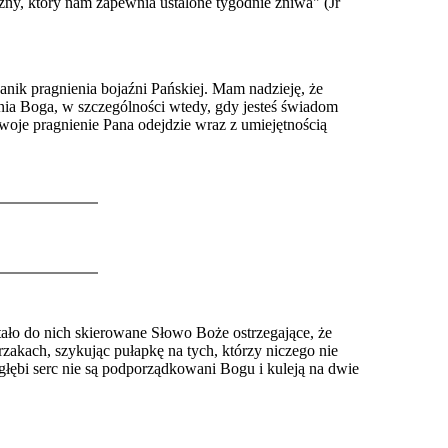
źny, który nam zapewnia ustalone tygodnie żniwa" (Jr
anik pragnienia bojaźni Pańskiej. Mam nadzieję, że
enia Boga, w szczególności wtedy, gdy jesteś świadom
 Twoje pragnienie Pana odejdzie wraz z umiejętnością
tało do nich skierowane Słowo Boże ostrzegające, że
rzakach, szykując pułapkę na tych, którzy niczego nie
 głębi serc nie są podporządkowani Bogu i kuleją na dwie