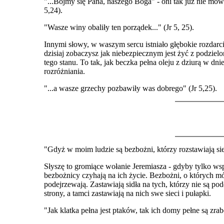
"...Bójmy się Pana, naszego Boga" - oni tak już nie mó
5,24).
"Wasze winy obaliły ten porządek..." (Jr 5, 25).
Innymi słowy, w waszym sercu istniało głębokie rozdarci
dzisiaj zobaczysz jak niebezpiecznym jest żyć z podzie
tego stanu. To tak, jak beczka pełna oleju z dziurą w dni
rozróżniania.
"...a wasze grzechy pozbawiły was dobrego" (Jr 5,25).
"Gdyż w moim ludzie są bezbożni, którzy rozstawiają sieci
Słyszę to gromiące wołanie Jeremiasza - gdyby tylko wsp
bezbożnicy czyhają na ich życie. Bezbożni, o których mó
podejrzewają. Zastawiają sidła na tych, którzy nie są p
strony, a tamci zastawiają na nich swe sieci i pułapki.
"Jak klatka pełna jest ptaków, tak ich domy pełne są zrab