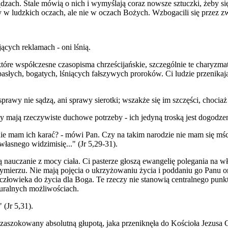
ądzach. Stale mówią o nich i wymyślają coraz nowsze sztuczki, żeby s
y w ludzkich oczach, ale nie w oczach Bożych. Wzbogacili się przez z
ących reklamach - oni lśnią.
iektóre współczesne czasopisma chrześcijańskie, szczególnie te charyz
 opasłych, bogatych, lśniących fałszywych proroków. Ci ludzie przenika
sprawy nie sądzą, ani sprawy sierotki; wszakże się im szczęści, chociaż
rzy mają rzeczywiste duchowe potrzeby - ich jedyną troską jest dogodzen
ie mam ich karać? - mówi Pan. Czy na takim narodzie nie mam się mśc
łasnego widzimisię..." (Jr 5,29-31).
 nauczanie z mocy ciała. Ci pasterze głoszą ewangelię polegania na w
ierzu. Nie mają pojęcia o ukrzyżowaniu życia i poddaniu go Panu or
człowieka do życia dla Boga. Te rzeczy nie stanowią centralnego punk
turalnych możliwościach.
 (Jr 5,31).
em zaszokowany absolutną głupotą, jaka przeniknęła do Kościoła Jezusa