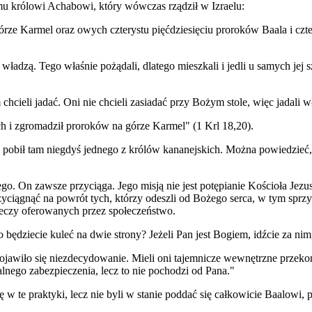
u królowi Achabowi, który wówczas rządził w Izraelu:
górze Karmel oraz owych czterystu pięćdziesięciu proroków Baala i czte
ładzą. Tego właśnie pożądali, dlatego mieszkali i jedli u samych jej s
m chcieli jadać. Oni nie chcieli zasiadać przy Bożym stole, więc jadali w
h i zgromadził proroków na górze Karmel" (1 Krl 18,20).
obił tam niegdyś jednego z królów kananejskich. Można powiedzieć, ż
 On zawsze przyciąga. Jego misją nie jest potępianie Kościoła Jezusa
rzyciągnąć na powrót tych, którzy odeszli od Bożego serca, w tym sp
zeczy oferowanych przez społeczeństwo.
 będziecie kuleć na dwie strony? Jeżeli Pan jest Bogiem, idźcie za nim, 
jawiło się niezdecydowanie. Mieli oni tajemnicze wewnętrzne przekona
ego zabezpieczenia, lecz to nie pochodzi od Pana."
w te praktyki, lecz nie byli w stanie poddać się całkowicie Baalowi, 