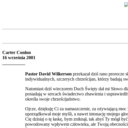
Carter Conlon
16 września 2001
__________
Pastor David Wilkerson
przekazał dziś rano prorocze s
indywidualnych, szczerych chrześcijan, którzy badają sw
Natomiast dziś wieczorem Duch Święty dał mi Słowo dla K
posiadają w sercach świadectwo zbawienia i usprawiedli
określa swoje chrześcijaństwo.
Ojcze, dziękuję Ci za namaszczenie, za ożywiającą moc
uporządkował moje myśli, a nawet intonację mojego głos
Cię dzisiaj o tę łaskę, bym zniknął, tak abyś Ty mógł by
powodowany wpływem człowieka, ale Twoją obecnością, 