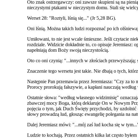
Oto znak ostrzegawczy: oni zawsze skupieni są na pieni
nieczystymi ptakami w nieczystym domu. Stali się wielc
Werset 28: "Roztyli, lśnią się..." (Jr 5,28 BG).
Oni lśnią. Można takich ludzi rozpoznać po ich olśniewaj
Umiłowani, to nie jest wcale śmieszne. Jeśli czytacie n
rozdziale. Widzicie dokładnie to, co opisuje Jeremiasz:
napełniają dom Boży swoją nieczystością.
Oto co oni czynią: "...innych w złościach przewyższają; 
Znaczenie tego wersetu jest takie. Nie dbają o tych, któ
Następnie Pan przemawia przez Jeremiasza: "Czy za to n
Prorocy prorokują fałszywie, a kapłani nauczają według w
Ostatnie słowa: "według własnego widzimisię" oznaczają
zbawczej mocy Boga, którą deklaruje On w Nowym Przym
pojęcia o tym, jak Duch Święty przychodzi, by uzdolnić 
słowy prowadzą lud, głosząc ewangelię polegania na na
Dalej Jeremiasz mówi: "...mój zaś lud kocha się w tym..."
Ludzie to kochają. Przez ostatnich kilka lat często był