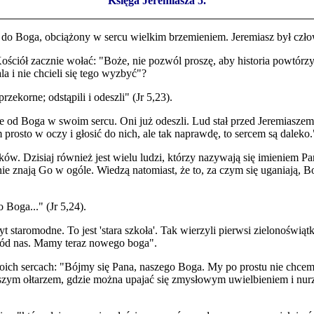
Księga Jeremiasza 5.
 do Boga, obciążony w sercu wielkim brzemieniem. Jeremiasz był czł
Kościół zacznie wołać: "Boże, nie pozwól proszę, aby historia powtórzy
la i nie chcieli się tego wyzbyć"?
zekorne; odstąpili i odeszli" (Jr 5,23).
 od Boga w swoim sercu. Oni już odeszli. Lud stał przed Jeremiaszem 
 prosto w oczy i głosić do nich, ale tak naprawdę, to sercem są daleko.
ków. Dzisiaj również jest wielu ludzi, którzy nazywają się imieniem P
 nie znają Go w ogóle. Wiedzą natomiast, że to, za czym się uganiają, 
 Boga..." (Jr 5,24).
yt staromodne. To jest 'stara szkoła'. Tak wierzyli pierwsi zielonoświ
ród nas. Mamy teraz nowego boga".
 swoich sercach: "Bójmy się Pana, naszego Boga. My po prostu nie chc
szym ołtarzem, gdzie można upajać się zmysłowym uwielbieniem i nurz