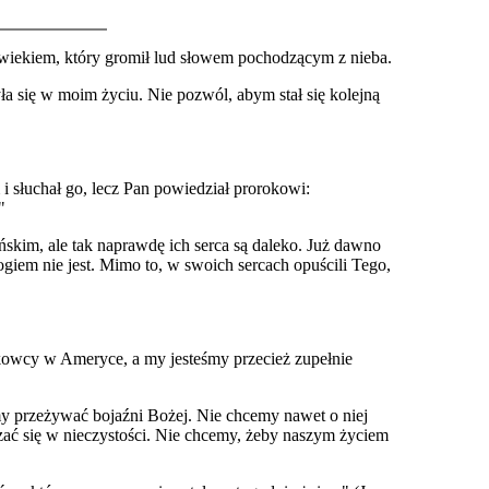
owiekiem, który gromił lud słowem pochodzącym z nieba.
ła się w moim życiu. Nie pozwól, abym stał się kolejną
i słuchał go, lecz Pan powiedział prorokowi:
"
ańskim, ale tak naprawdę ich serca są daleko. Już dawno
Bogiem nie jest. Mimo to, w swoich sercach opuścili Tego,
ątkowcy w Ameryce, a my jesteśmy przecież zupełnie
emy przeżywać bojaźni Bożej. Nie chcemy nawet o niej
ać się w nieczystości. Nie chcemy, żeby naszym życiem