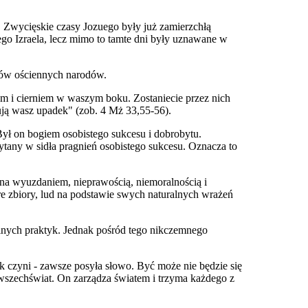
. Zwycięskie czasy Jozuego były już zamierzchłą
go Izraela, lecz mimo to tamte dni były uznawane w
ogów ościennych narodów.
łem i cierniem w waszym boku. Zostaniecie przez nich
ją wasz upadek" (zob. 4 Mż 33,55-56).
Był on bogiem osobistego sukcesu i dobrobytu.
tany w sidła pragnień osobistego sukcesu. Oznacza to
na wyuzdaniem, nieprawością, niemoralnością i
re zbiory, lud na podstawie swych naturalnych wrażeń
lnych praktyk. Jednak pośród tego nikczemnego
zyni - zawsze posyła słowo. Być może nie będzie się
 wszechświat. On zarządza światem i trzyma każdego z