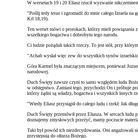
W wersetach 19 i 20 Eliasz rzucił wyzwanie nikczemnem
"Poślij tedy teraz i zgromadź do mnie całego Izraela na 
Krl 18,19).
Ten werset mówi o prorokach, którzy mieli powiązania z w
wszelkiego bogactwa i dobrobytu tego narodu.
Ci ludzie pożądali takich rzeczy. To jest stół, przy który
"Achab wysłał więc zew do wszystkich synów izraelskic
Góra Karmel była znaczącym miejscem, ponieważ Jozue p
narodowej.
Duch Święty zawsze czyni to samo względem ludu Bożego.
w odstępstwo. Zamiast tego, przychodzi On i próbuje p
którzy żądni są władzy, bogactwa i wszystkich innych r
"Wtedy Eliasz przystąpił do całego ludu i rzekł: Jak długo
Duch Święty przemówił przez Eliasza. W sercach ludu po
doznajemy zmysłowych przeżyć, mamy poczucie materialn
Taki był powód ich niezdecydowania. Oni angażowali się 
przystępują do ołtarza Bożego.