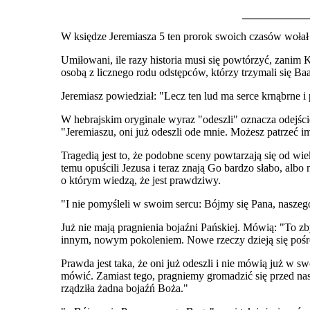
W księdze Jeremiasza 5 ten prorok swoich czasów wołał
Umiłowani, ile razy historia musi się powtórzyć, zanim 
osobą z licznego rodu odstępców, którzy trzymali się Baa
Jeremiasz powiedział: "Lecz ten lud ma serce krnąbrne i pr
W hebrajskim oryginale wyraz "odeszli" oznacza odejście
"Jeremiaszu, oni już odeszli ode mnie. Możesz patrzeć im
Tragedią jest to, że podobne sceny powtarzają się od wie
temu opuścili Jezusa i teraz znają Go bardzo słabo, albo
o którym wiedzą, że jest prawdziwy.
"I nie pomyśleli w swoim sercu: Bójmy się Pana, naszego
Już nie mają pragnienia bojaźni Pańskiej. Mówią: "To zb
innym, nowym pokoleniem. Nowe rzeczy dzieją się poś
Prawda jest taka, że oni już odeszli i nie mówią już w
mówić. Zamiast tego, pragniemy gromadzić się przed na
rządziła żadna bojaźń Boża."