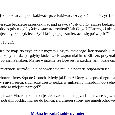
jskim oznacza "podskakiwać, przeskakiwać, szczędzić lub tańczyć jak
szcze będziecie przeskakiwać nad prawdą? Jak długo jeszcze będziecie
odczas gdy moglibyście zostać uzdrowieni? Jak długo? Dlaczego kulejec
cie, gdzie będziecie żyć i której opcji zamierzacie się poświęcić?"
l 18,21).
edzą, że mają do czynienia z mężem Bożym, mają tego świadomość. On
madzonym ludzie) i gdyby ktokolwiek wspomniał im o Eliaszu, przyzna
bojaźni Pańskiej. Ma się wrażenie, że Bóg jest wszędzie tam, gdzie on
ierzacie służyć?", nie odpowiadają mu, nie potrafią odpowiedzieć.
zborze Times Square Church. Kiedy jakiś mąż Boży staje przed zgrom
 i myśli serca, słuchacze często siedzą w milczeniu, niezdolni do żadn
kanie w miejscu pamięci?"
agował. Może mieli nadzieję, że przekonanie o grzechu rodzące się w ic
 potrafili poddać mu się do końca, a z drugiej strony nie umieli odpowi
Można by zadać sobie pytanie: