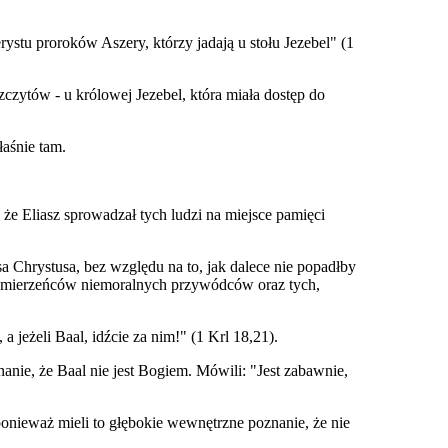
rystu proroków Aszery, którzy jadają u stołu Jezebel" (1
zczytów - u królowej Jezebel, która miała dostęp do
łaśnie tam.
e Eliasz sprowadzał tych ludzi na miejsce pamięci
 Chrystusa, bez względu na to, jak dalece nie popadłby
rzymierzeńców niemoralnych przywódców oraz tych,
a jeżeli Baal, idźcie za nim!" (1 Krl 18,21).
nie, że Baal nie jest Bogiem. Mówili: "Jest zabawnie,
ponieważ mieli to głębokie wewnętrzne poznanie, że nie