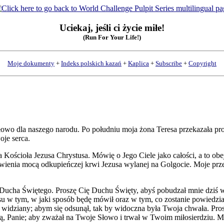
Uciekaj, jeśli ci życie miłe!
(Run For Your Life!)
Moje dokumenty
+
Indeks polskich kazań
+
Kaplica
+
Subscribe
+
Copyright
łowo dla naszego narodu. Po południu moja żona Teresa przekazała pro
oje serca.
ościoła Jezusa Chrystusa. Mówię o Jego Ciele jako całości, a to obej
wienia mocą odkupieńczej krwi Jezusa wylanej na Golgocie. Moje prze
 Ducha Świętego. Proszę Cię Duchu Święty, abyś pobudzał mnie dziś 
u w tym, w jaki sposób będę mówił oraz w tym, co zostanie powiedzia
ć widziany; abym się odsunął, tak by widoczna była Twoja chwała. Prosz
Panie; aby zważał na Twoje Słowo i trwał w Twoim miłosierdziu. Mój