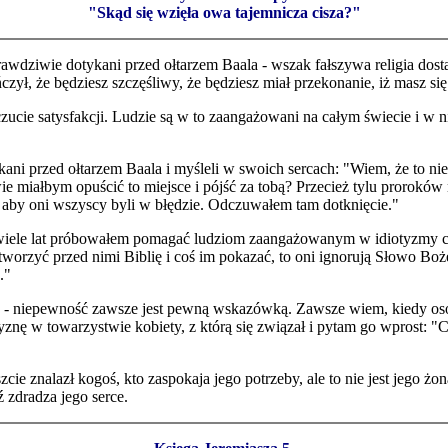
"Skąd się wzięła owa tajemnicza cisza?"
prawdziwie dotykani przed ołtarzem Baala - wszak fałszywa religia dos
czył, że będziesz szczęśliwy, że będziesz miał przekonanie, iż masz się
oczucie satysfakcji. Ludzie są w to zaangażowani na całym świecie i w
ani przed ołtarzem Baala i myśleli w swoich sercach: "Wiem, że to ni
ie miałbym opuścić to miejsce i pójść za tobą? Przecież tylu proroków n
 aby oni wszyscy byli w błędzie. Odczuwałem tam dotknięcie."
ez wiele lat próbowałem pomagać ludziom zaangażowanym w idiotyzmy
rzyć przed nimi Biblię i coś im pokazać, to oni ignorują Słowo Boże 
."
e tak - niepewność zawsze jest pewną wskazówką. Zawsze wiem, kiedy 
ę w towarzystwie kobiety, z którą się związał i pytam go wprost: "Cz
eszcie znalazł kogoś, kto zaspokaja jego potrzeby, ale to nie jest jego 
 zdradza jego serce.