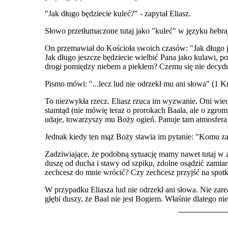
"Jak długo będziecie kuleć?" - zapytał Eliasz.
Słowo przetłumaczone tutaj jako "kuleć" w języku hebra
On przemawiał do Kościoła swoich czasów: "Jak długo je
Jak długo jeszcze będziecie wielbić Pana jako kulawi, p
drogi pomiędzy niebem a piekłem? Czemu się nie decyduje
Pismo mówi: "...lecz lud nie odrzekł mu ani słowa" (1 Kr
To niezwykła rzecz. Eliasz rzuca im wyzwanie. Oni wi
stamtąd (nie mówię teraz o prorokach Baala, ale o zgro
udaje, towarzyszy mu Boży ogień. Panuje tam atmosfera 
Jednak kiedy ten mąż Boży stawia im pytanie: "Komu zam
Zadziwiające, że podobną sytuację mamy nawet tutaj w 
duszę od ducha i stawy od szpiku, zdolne osądzić zamiary
zechcesz do mnie wrócić? Czy zechcesz przyjść na spot
W przypadku Eliasza lud nie odrzekł ani słowa. Nie zare
głębi duszy, że Baal nie jest Bogiem. Właśnie dlatego nie