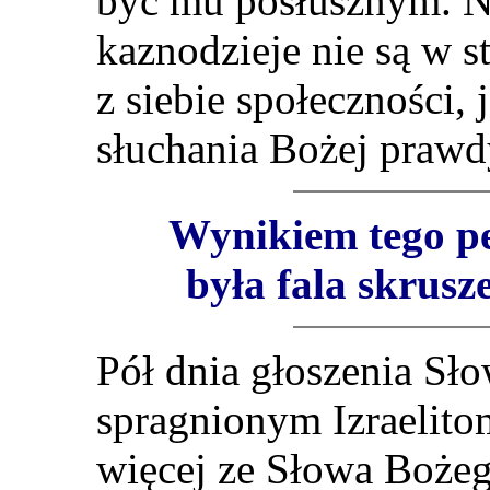
być mu posłusznym. Na
kaznodzieje nie są w 
z siebie społeczności, 
słuchania Bożej prawd
Wynikiem tego p
była fala skrusz
Pół dnia głoszenia Sło
spragnionym Izraelitom
więcej ze Słowa Bożeg