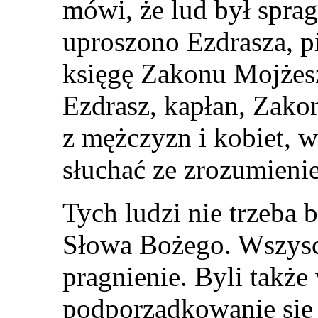
mówi, że lud był sprag
uproszono Ezdrasza, pi
księgę Zakonu Mojżesz
Ezdrasz, kapłan, Zako
z mężczyzn i kobiet, w
słuchać ze zrozumieni
Tych ludzi nie trzeba 
Słowa Bożego. Wszysc
pragnienie. Byli także
podporządkowanie się