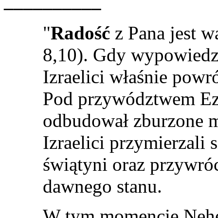
__________
"
Radość
z Pana jest wa
8,10). Gdy wypowiedzi
Izraelici właśnie powr
Pod przywództwem Ezd
odbudował zburzone m
Izraelici przymierzali
świątyni oraz przywró
dawnego stanu.
W tym momencie Nehem