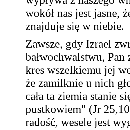
wokół nas jest jasne, ż
znajduje się w niebie.
Zawsze, gdy Izrael zwr
bałwochwalstwu, Pan z
kres wszelkiemu jej we
że zamilknie u nich gło
cała ta ziemia stanie 
pustkowiem" (Jr 25,10
radość, wesele jest wy