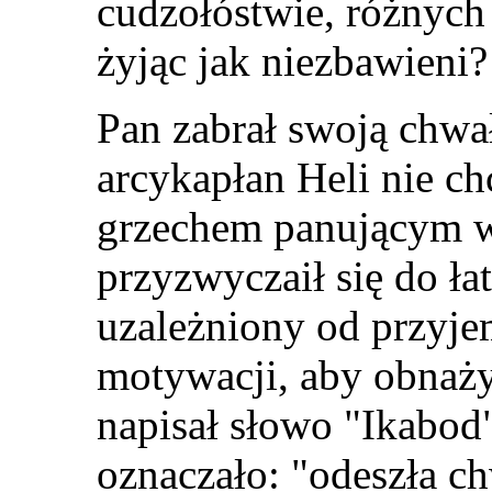
cudzołóstwie, różnych 
żyjąc jak niezbawieni?
Pan zabrał swoją chwa
arcykapłan Heli nie chc
grzechem panującym 
przyzwyczaił się do łat
uzależniony od przyjem
motywacji, aby obnaż
napisał słowo "Ikabod
oznaczało: "odeszła ch