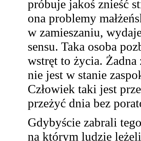
próbuje jakoś znieść st
ona problemy małżeńsk
w zamieszaniu, wydaje j
sensu. Taka osoba pozb
wstręt to życia. Żadna 
nie jest w stanie zaspo
Człowiek taki jest prz
przeżyć dnia bez pora
Gdybyście zabrali teg
na którym ludzie leżel