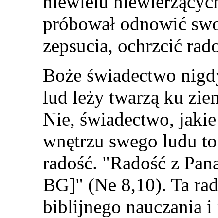
niewielu niewierzący
próbował odnowić swoj
zepsucia, ochrzcić rado
Boże świadectwo nigdy
lud leży twarzą ku zie
Nie, świadectwo, jaki
wnętrzu swego ludu to
radość. "Radość z Pana 
BG]" (Ne 8,10). Ta ra
biblijnego nauczania i