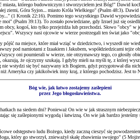
ać miasta, którego budowniczym i stworzycielem jest Bóg!" Dawid koc
całej ziemi, Góra Syjon... miasto Króla Wielkiego" (Psalm 48:3). Dawid 
liczby..." (1 Kronik 22:16). Pomimo tego wszystkiego Dawid wypowiedzi
oi" (Psalm 39:13). To zostało powiedziane, gdy Izrael już się osied
 tam obcy, kogoś, kto tylko przejeżdża lub przechodzi. Słowo "obcy" 
miejscu". Wszyscy nasi ojcowie w wierze postrzegali ten świat jako "ob
pójść na miejsce, które miał wziąć w dziedzictwo, i wyszedł nie wiedzą
kawszy pod namiotami z Izaakiem i Jakubem, współdziedzicami tejże 
scy oni poumierali w wierze, nie otrzymawszy tego, co głosiły obietnice
 okazują, że ojczyzny szukają. I gdyby mieli na myśli tę, z której wysz
 Bóg nie wstydzi się być nazywany ich Bogiem, gdyż przygotował dla ni
pszy niż Ameryka czy jakikolwiek inny kraj, z którego pochodzisz. Jest 
Bóg wie, jak łatwo zostajemy zaślepieni
przez Jego błogosławieństwa.
atkach na siedem dni? Ponieważ On wie w jak strasznym niebezpieczeń
jąc się zaślepionymi wygodą i łatwizną. On wie jak bardzo jesteśmy s
owe odstępstwo ludu Bożego, kiedy zaczną cieszyć się powodzeniem m
ucił Boga, który go stworzył, znieważył skałę zbawienia swojego" (5 Mojż