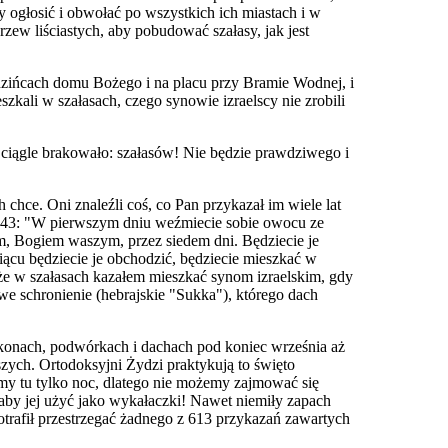
y ogłosić i obwołać po wszystkich ich miastach i w
rzew liściastych, aby pobudować szałasy, jak jest
edzińcach domu Bożego i na placu przy Bramie Wodnej, i
zkali w szałasach, czego synowie izraelscy nie zrobili
ś ciągle brakowało: szałasów! Nie będzie prawdziwego i
chce. Oni znaleźli coś, co Pan przykazał im wiele lat
0-43: "W pierwszym dniu weźmiecie sobie owocu ze
em, Bogiem waszym, przez siedem dni. Będziecie je
ącu będziecie je obchodzić, będziecie mieszkać w
 że w szałasach kazałem mieszkać synom izraelskim, gdy
e schronienie (hebrajskie "Sukka"), którego dach
onach, podwórkach i dachach pod koniec września aż
zych. Ortodoksyjni Żydzi praktykują to święto
amy tu tylko noc, dlatego nie możemy zajmować się
 aby jej użyć jako wykałaczki! Nawet niemiły zapach
potrafił przestrzegać żadnego z 613 przykazań zawartych