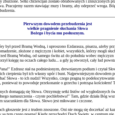
 zburzone. Setki chrześcijan zostało obrabowanych i zniszczonych pr
a. Pracujemy razem stawiając mury i bramy, aby odeprzeć wroga. Bóg z
budzenia.
Pierwszym dowodem przebudzenia jest
wielkie pragnienie słuchania Słowa
Bożego i bycia mu posłusznym.
który był przed Bramą Wodną, i uproszono Ezdarasza, pisarza, ażeby p
omadzenie, złożone z mężczyzn i kobiet, wszystkich, którzy mogli słu
ł przed Bramą Wodną, od samego świtu aż do południa wobec mężczyzn i
rzył księgę na oczach całego ludu... a gdy ją otworzył, cały lud powst
ana!" Ezdrasz stał na podniesionym, drewnianym podium i czytał Słow
ich cierpienia był ich własny upór i bunt. Najpewniejszym dowodem prz
chać Słowa - to ich nudzi! Wszystko, czego pragną to podekscytowani
u, ponieważ to powoduje przekonanie o grzechu i potrząsa kościołem! T
lnych domagają się Słowa. Otrzymuję setki listów od wygłodzonych św
ego namaszczenia - czyste pochlebstwa!" Tam, gdzie działa Bóg wszę
 szacunkiem dla Słowa. Słowo jest miłowane i czczone.
ch głoszenie jest z trudem znoszone. Oni nie mogą się doczekać aż kaza
 są tym czego pragną! Kiedy przychodzi Duch Święty, w centrum nie p