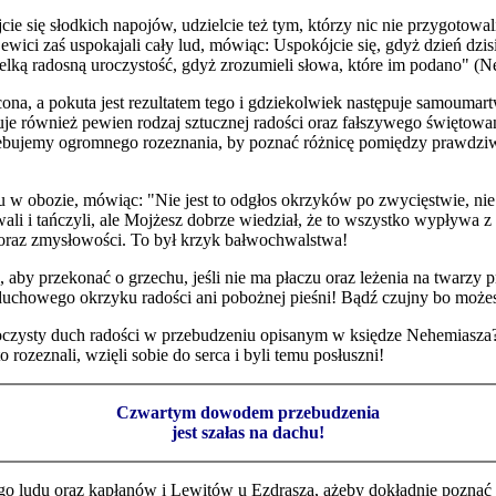
apijcie się słodkich napojów, udzielcie też tym, którzy nic nie przygoto
ewici zaś uspokajali cały lud, mówiąc: Uspokójcie się, gdyż dzień dzisie
ć wielką radosną uroczystość, gdyż zrozumieli słowa, które im podano" (
a, a pokuta jest rezultatem tego i gdziekolwiek następuje samoumart
uje również pewien rodzaj sztucznej radości oraz fałszywego świętowani
zebujemy ogromnego rozeznania, by poznać różnicę pomiędzy prawdziwą
 w obozie, mówiąc: "Nie jest to odgłos okrzyków po zwycięstwie, nie j
i i tańczyli, ale Mojżesz dobrze wiedział, że to wszystko wypływa z c
 oraz zmysłowości. To był krzyk bałwochwalstwa!
u, aby przekonać o grzechu, jeśli nie ma płaczu oraz leżenia na twarzy
 duchowego okrzyku radości ani pobożnej pieśni! Bądź czujny bo może
uroczysty duch radości w przebudzeniu opisanym w księdze Nehemiasza? 
rozeznali, wzięli sobie do serca i byli temu posłuszni!
Czwartym dowodem przebudzenia
jest szałas na dachu!
go ludu oraz kapłanów i Lewitów u Ezdrasza, ażeby dokładnie poznać 