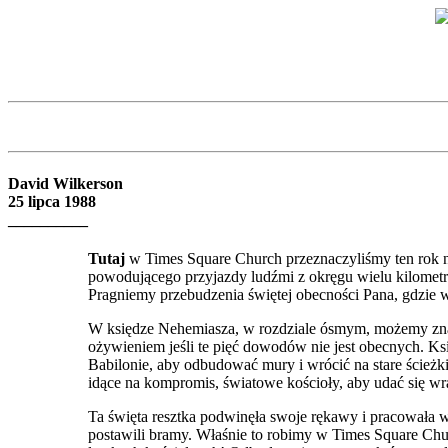
David Wilkerson
25 lipca 1988
__________
Tutaj
w Times Square Church przeznaczyliśmy ten rok n
powodującego przyjazdy ludźmi z okręgu wielu kilometr
Pragniemy przebudzenia świętej obecności Pana, gdzie w
W księdze Nehemiasza, w rozdziale ósmym, możemy zna
ożywieniem jeśli te pięć dowodów nie jest obecnych. Ks
Babilonie, aby odbudować mury i wrócić na stare ścieżk
idące na kompromis, światowe kościoły, aby udać się wra
Ta święta resztka podwinęła swoje rękawy i pracowała w 
postawili bramy. Właśnie to robimy w Times Square Chu