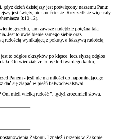
wali, gdyż dzień dzisiejszy jest poświęcony naszemu Panu;
jszy jest święty, nie smućcie się. Rozszedł się więc cały
Nehemiasza 8:10-12).
wienie grzechu, tam zawsze nadejdzie potężna fala
a. Jest to uwielbienie samego siebie oraz
 radością wynikającą z pokuty, a fałszywą radością
est to odgłos okrzyków po klęsce, lecz słyszę odgłos
iała. On wiedział, że to był lud twardego karku,
 przed Panem - jeśli nie ma miłości do napominającego
sz dać się złapać w pieśń bałwochwalstwa!
Oni mieli wielką radość "...gdyż zrozumieli słowa,
postanowienia Zakonu. I znaleźli przepis w Zakonie,