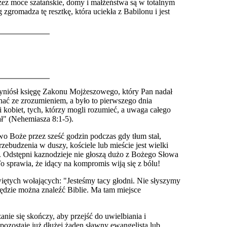
zez moce szatańskie, domy i małżeństwa są w totalnym
gromadza tę resztkę, która uciekła z Babilonu i jest
rzyniósł księgę Zakonu Mojżeszowego, który Pan nadał
chać ze zrozumieniem, a było to pierwszego dnia
 kobiet, tych, którzy mogli rozumieć, a uwaga całego
ał" (Nehemiasza 8:1-5).
o Boże przez sześć godzin podczas gdy tłum stał,
ebudzenia w duszy, kościele lub mieście jest wielki
e. Odstępni kaznodzieje nie głoszą dużo z Bożego Słowa
o sprawia, że idący na kompromis wiją się z bólu!
iętych wołających: "Jesteśmy tacy głodni. Nie słyszymy
dzie można znaleźć Biblie. Ma tam miejsce
nie się skończy, aby przejść do uwielbiania i
ozostaje już dłużej żaden sławny ewangelista lub