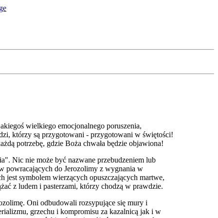
jakiegoś wielkiego emocjonalnego poruszenia,
zi, którzy są przygotowani - przygotowani w świętości!
każdą potrzebę, gdzie Boża chwała będzie objawiona!
a". Nic nie może być nazwane przebudzeniem lub
ydów powracających do Jerozolimy z wygnania w
ich jest symbolem wierzących opuszczających martwe,
ążać z ludem i pasterzami, którzy chodzą w prawdzie.
rozolimę. Oni odbudowali rozsypujące się mury i
ializmu, grzechu i kompromisu za kazalnicą jak i w