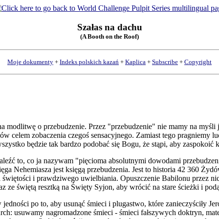
Szałas na dachu
(A Booth on the Roof)
Moje dokumenty
+
Indeks polskich kazań
+
Kaplica
+
Subscribe
+
Copyright
a modlitwę o przebudzenie. Przez "przebudzenie" nie mamy na myśli 
ów celem zobaczenia czegoś sensacyjnego. Zamiast tego pragniemy lud
szystko będzie tak bardzo podobać się Bogu, że stąpi, aby zaspokoić 
leźć to, co ja nazywam "pięcioma absolutnymi dowodami przebudzeni
ięga Nehemiasza jest księgą przebudzenia. Jest to historia 42 360 Ż
i świętości i prawdziwego uwielbiania. Opuszczenie Babilonu przez n
z ze świętą resztką na Święty Syjon, aby wrócić na stare ścieżki i pod
jedności po to, aby usunąć śmieci i plugastwo, które zanieczyściły Je
rch: usuwamy nagromadzone śmieci - śmieci fałszywych doktryn, mater