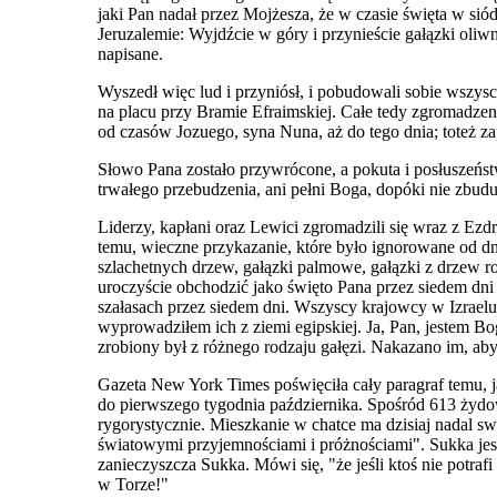
jaki Pan nadał przez Mojżesza, że w czasie święta w sió
Jeruzalemie: Wyjdźcie w góry i przynieście gałązki oliwn
napisane.
Wyszedł więc lud i przyniósł, i pobudowali sobie wszys
na placu przy Bramie Efraimskiej. Całe tedy zgromadzenie
od czasów Jozuego, syna Nuna, aż do tego dnia; toteż z
Słowo Pana zostało przywrócone, a pokuta i posłuszeństw
trwałego przebudzenia, ani pełni Boga, dopóki nie zbudu
Liderzy, kapłani oraz Lewici zgromadzili się wraz z Ezd
temu, wieczne przykazanie, które było ignorowane od d
szlachetnych drzew, gałązki palmowe, gałązki z drzew r
uroczyście obchodzić jako święto Pana przez siedem dni
szałasach przez siedem dni. Wszyscy krajowcy w Izraelu
wyprowadziłem ich z ziemi egipskiej. Ja, Pan, jestem 
zrobiony był z różnego rodzaju gałęzi. Nakazano im, aby
Gazeta New York Times poświęciła cały paragraf temu
do pierwszego tygodnia października. Spośród 613 żydow
rygorystycznie. Mieszkanie w chatce ma dzisiaj nadal s
światowymi przyjemnościami i próżnościami". Sukka jest
zanieczyszcza Sukka. Mówi się, "że jeśli ktoś nie potra
w Torze!"