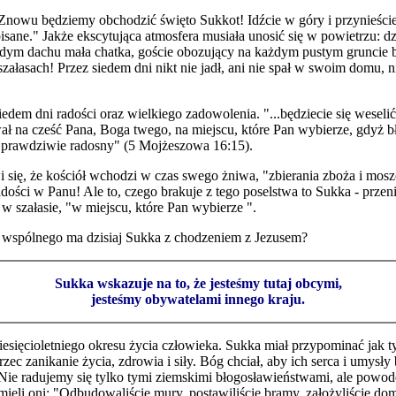
 "Znowu będziemy obchodzić święto Sukkot! Idźcie w góry i przynieści
pisane." Jakże ekscytująca atmosfera musiała unosić się w powietrzu: 
ażdym dachu mała chatka, goście obozujący na każdym pustym gruncie 
ałasach! Przez siedem dni nikt nie jadł, ani nie spał w swoim domu, 
siedem dni radości oraz wielkiego zadowolenia. "...będziecie się wese
ł na cześć Pana, Boga twego, na miejscu, które Pan wybierze, gdyż b
z prawdziwie radosny" (5 Mojżeszowa 16:15).
 się, że kościół wchodzi w czas swego żniwa, "zbierania zboża i mosz
adości w Panu! Ale to, czego brakuje z tego poselstwa to Sukka - przen
 szałasie, "w miejscu, które Pan wybierze ".
 wspólnego ma dzisiaj Sukka z chodzeniem z Jezusem?
Sukka wskazuje na to, że jesteśmy tutaj obcymi,
jesteśmy obywatelami innego kraju.
esięcioletniego okresu życia człowieka. Sukka miał przypominać jak ty
rzec zanikanie życia, zdrowia i siły. Bóg chciał, aby ich serca i umy
ie radujemy się tylko tymi ziemskimi błogosławieństwami, ale powodem 
eli oni: "Odbudowaliście mury, postawiliście bramy, założyliście domy 