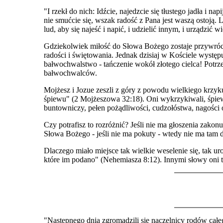
"I rzekł do nich: Idźcie, najedzcie się tłustego jadła i n
nie smućcie się, wszak radość z Pana jest waszą ostoją. L
lud, aby się najeść i napić, i udzielić innym, i urządzi
Gdziekolwiek miłość do Słowa Bożego zostaje przywrócon
radości i świętowania. Jednak dzisiaj w Kościele występ
bałwochwalstwo - tańczenie wokół złotego cielca! Potr
bałwochwalców.
Mojżesz i Jozue zeszli z góry z powodu wielkiego krzyku
śpiewu" (2 Mojżeszowa 32:18). Oni wykrzykiwali, śpiewal
buntowniczy, pełen pożądliwości, cudzołóstwa, nagości
Czy potrafisz to rozróżnić? Jeśli nie ma głoszenia zakon
Słowa Bożego - jeśli nie ma pokuty - wtedy nie ma tam
Dlaczego miało miejsce tak wielkie weselenie się, tak 
które im podano" (Nehemiasza 8:12). Innymi słowy oni to 
"Następnego dnia zgromadzili się naczelnicy rodów całe