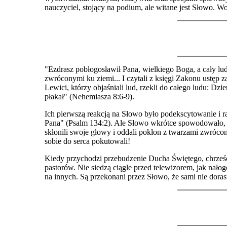
nauczyciel, stojący na podium, ale witane jest Słowo. W
"Ezdrasz pobłogosławił Pana, wielkiego Boga, a cały lu
zwróconymi ku ziemi... I czytali z księgi Zakonu ustęp z
Lewici, którzy objaśniali lud, rzekli do całego ludu: Dz
płakał" (Nehemiasza 8:6-9).
Ich pierwszą reakcją na Słowo było podekscytowanie i 
Pana" (Psalm 134:2). Ale Słowo wkrótce spowodowało, 
skłonili swoje głowy i oddali pokłon z twarzami zwrócon
sobie do serca pokutowali!
Kiedy przychodzi przebudzenie Ducha Świętego, chrześcij
pastorów. Nie siedzą ciągle przed telewizorem, jak nało
na innych. Są przekonani przez Słowo, że sami nie dora