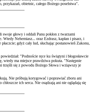
o, przykazań, obietnic, całego Bożego poselstwa".
li swoje głowy i oddali Panu pokłon z twarzami
e. Wtedy Nehemiasz... oraz Ezdrasz, kapłan i pisarz, i
ie płaczcie; gdyż cały lud, słuchając postanowień Zakonu,
powiedział: "Podnoście ręce ku świątyni i błogosławcie
ę, wtedy ma miejsce prawdziwa pokuta. "Następnie
ni trzęśli się z powodu Bożego Słowa i wziąwszy je
tykują. Nie próbują korygować i poprawiać zboru ani
chłoszcze ich serca. Nie osądzają ani nie oglądają się