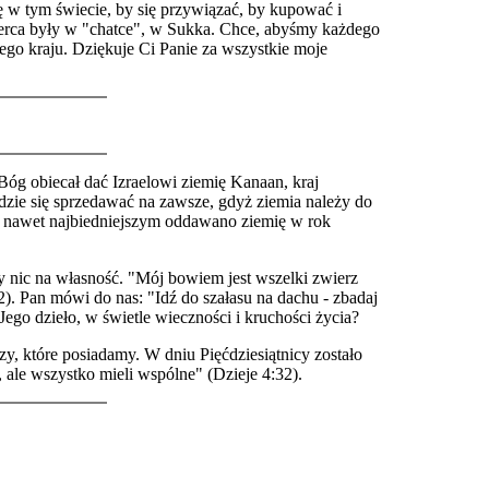
ę w tym świecie, by się przywiązać, by kupować i
 serca były w "chatce", w Sukka. Chce, abyśmy każdego
zego kraju. Dziękuje Ci Panie za wszystkie moje
óg obiecał dać Izraelowi ziemię Kanaan, kraj
dzie się sprzedawać na zawsze, gdyż ziemia należy do
a nawet najbiedniejszym oddawano ziemię w rok
y nic na własność. "Mój bowiem jest wszelki zwierz
0-12). Pan mówi do nas: "Idź do szałasu na dachu - zbadaj
go dzieło, w świetle wieczności i kruchości życia?
y, które posiadamy. W dniu Pięćdziesiątnicy zostało
, ale wszystko mieli wspólne" (Dzieje 4:32).