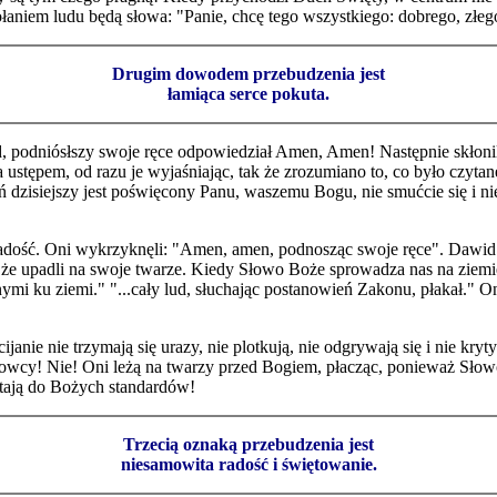
ołaniem ludu będą słowa: "Panie, chcę tego wszystkiego: dobrego, złeg
Drugim dowodem przebudzenia jest
łamiąca serce pokuta.
d, podniósłszy swoje ręce odpowiedział Amen, Amen! Następnie skłoni
a ustępem, od razu je wyjaśniając, tak że zrozumiano to, co było czytan
ień dzisiejszy jest poświęcony Panu, waszemu Bogu, nie smućcie się i n
radość. Oni wykrzyknęli: "Amen, amen, podnosząc swoje ręce". Dawid 
że upadli na swoje twarze. Kiedy Słowo Boże sprowadza nas na ziemi
ymi ku ziemi." "...cały lud, słuchając postanowień Zakonu, płakał." O
anie nie trzymają się urazy, nie plotkują, nie odgrywają się i nie kry
gowcy! Nie! Oni leżą na twarzy przed Bogiem, płacząc, ponieważ Słowo 
stają do Bożych standardów!
Trzecią oznaką przebudzenia jest
niesamowita radość i świętowanie.