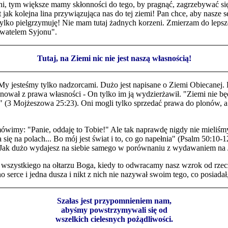
ieni, tym większe mamy skłonności do tego, by pragnąć, zagrzebywać si
 jak kolejna lina przywiązująca nas do tej ziemi! Pan chce, aby nasze
 tylko pielgrzymuję! Nie mam tutaj żadnych korzeni. Zmierzam do leps
bywatelem Syjonu".
Tutaj, na Ziemi nic nie jest naszą własnością!
 jesteśmy tylko nadzorcami. Dużo jest napisane o Ziemi Obiecanej. B
ował z prawa własności - On tylko im ją wydzierżawił. "Ziemi nie bę
i" (3 Mojżeszowa 25:23). Oni mogli tylko sprzedać prawa do plonów, 
ówimy: "Panie, oddaję to Tobie!" Ale tak naprawdę nigdy nie mieliśm
sza się na polach... Bo mój jest świat i to, co go napełnia" (Psalm 50:1
? Jak dużo wydajesz na siebie samego w porównaniu z wydawaniem na Je
wszystkiego na ołtarzu Boga, kiedy to odwracamy nasz wzrok od rzecz
serce i jedna dusza i nikt z nich nie nazywał swoim tego, co posiadał
Szałas jest przypomnieniem nam,
abyśmy powstrzymywali się od
wszelkich cielesnych pożądliwości.