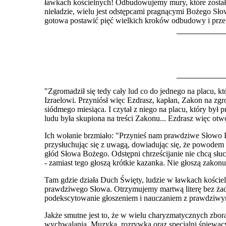
ławkach kościelnych! Odbudowujemy mury, które zostały
nieładzie, wielu jest odstępcami pragnącymi Bożego Słow
gotowa postawić pięć wielkich kroków odbudowy i prze
"Zgromadził się tedy cały lud co do jednego na placu, 
Izraelowi. Przyniósł więc Ezdrasz, kapłan, Zakon na zgr
siódmego miesiąca. I czytał z niego na placu, który by
ludu była skupiona na treści Zakonu... Ezdrasz więc otwo
Ich wołanie brzmiało: "Przynieś nam prawdziwe Słowo P
przysłuchując się z uwagą, dowiadując się, że powodem 
głód Słowa Bożego. Odstępni chrześcijanie nie chcą słu
- zamiast tego głoszą krótkie kazanka. Nie głoszą zakon
Tam gdzie działa Duch Święty, ludzie w ławkach koście
prawdziwego Słowa. Otrzymujemy martwą literę bez żadn
podekscytowanie głoszeniem i nauczaniem z prawdziwym
Jakże smutne jest to, że w wielu charyzmatycznych zbora
wychwalania. Muzyka, rozrywka oraz specjalni śpiewacy