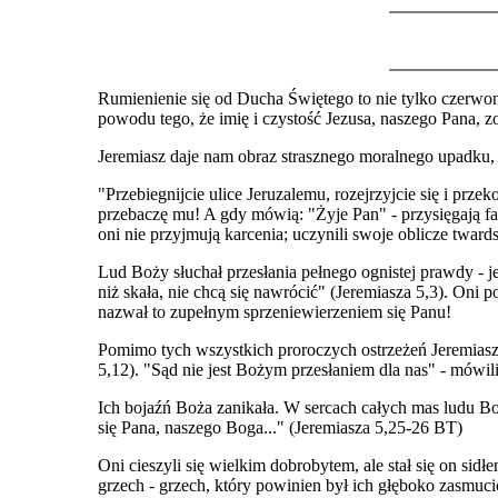
Rumienienie się od Ducha Świętego to nie tylko czerwon
powodu tego, że imię i czystość Jezusa, naszego Pana, zo
Jeremiasz daje nam obraz strasznego moralnego upadku, j
"Przebiegnijcie ulice Jeruzalemu, rozejrzyjcie się i przek
przebaczę mu! A gdy mówią: "Żyje Pan" - przysięgają fał
oni nie przyjmują karcenia; uczynili swoje oblicze twards
Lud Boży słuchał przesłania pełnego ognistej prawdy - je
niż skała, nie chcą się nawrócić" (Jeremiasza 5,3). Oni
nazwał to zupełnym sprzeniewierzeniem się Panu!
Pomimo tych wszystkich proroczych ostrzeżeń Jeremiasza,
5,12). "Sąd nie jest Bożym przesłaniem dla nas" - mówili
Ich bojaźń Boża zanikała. W sercach całych mas ludu Bo
się Pana, naszego Boga..." (Jeremiasza 5,25-26 BT)
Oni cieszyli się wielkim dobrobytem, ale stał się on si
grzech - grzech, który powinien był ich głęboko zasmuci