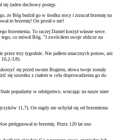
ał się żaden duchowy postęp.
go, że Bóg budził go w środku nocy i zrzucał brzemię na
wał to brzemię! On prosił o nie!
go brzemienia. To raczej Daniel korzył własne serce.
tego, co mówił Bóg. "I zwróciłem swoje oblicze na
ie przez trzy tygodnie. Nie jadłem smacznych potraw, ani
 10,2-3.8).
 ukorzyć się przed swoim Bogiem, słowa twoje zostały
ić się szorstko z ciałem w celu doprowadzenia go do
i. Stale popadamy w odstępstwo, wracając na nasze stare
ajczyków 11,7). On nigdy nie uchylał się od brzemienia
 Noe pielęgnował to brzemię. Przez 120 lat ono