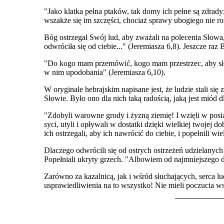
"Jako klatka pełna ptaków, tak domy ich pełne są zdrady; 
wszakże się im szczęści, chociaż sprawy ubogiego nie ro
Bóg ostrzegał Swój lud, aby zważali na polecenia Słowa
odwróciła się od ciebie..." (Jeremiasza 6,8). Jeszcze r
"Do kogo mam przemówić, kogo mam przestrzec, aby słuch
w nim upodobania" (Jeremiasza 6,10).
W oryginale hebrajskim napisane jest, że ludzie stali
Słowie. Było ono dla nich taką radością, jaką jest miód
"Zdobyli warowne grody i żyzną ziemię! I wzięli w posia
syci, utyli i opływali w dostatki dzięki wielkiej twojej d
ich ostrzegali, aby ich nawrócić do ciebie, i popełnili w
Dlaczego odwrócili się od ostrych ostrzeżeń udzielanyc
Popełniali ukryty grzech. "Albowiem od najmniejszego d
Zarówno za kazalnicą, jak i wśród słuchających, serca 
usprawiedliwienia na to wszystko! Nie mieli poczucia wst