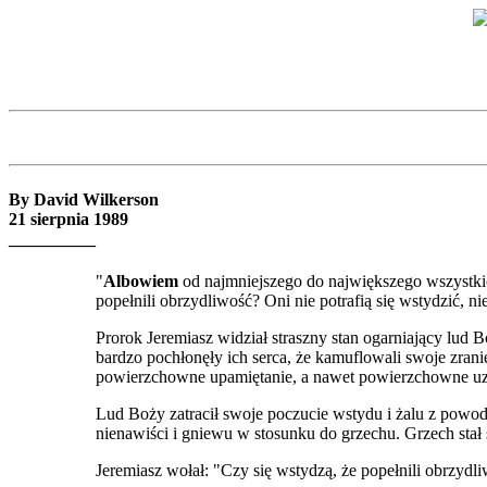
By David Wilkerson
21 sierpnia 1989
__________
"
Albowiem
od najmniejszego do największego wszystkic
popełnili obrzydliwość? Oni nie potrafią się wstydzić, n
Prorok Jeremiasz widział straszny stan ogarniający lud
bardzo pochłonęły ich serca, że kamuflowali swoje zran
powierzchowne upamiętanie, a nawet powierzchowne uz
Lud Boży zatracił swoje poczucie wstydu i żalu z powod
nienawiści i gniewu w stosunku do grzechu. Grzech stał s
Jeremiasz wołał: "Czy się wstydzą, że popełnili obrzydliw