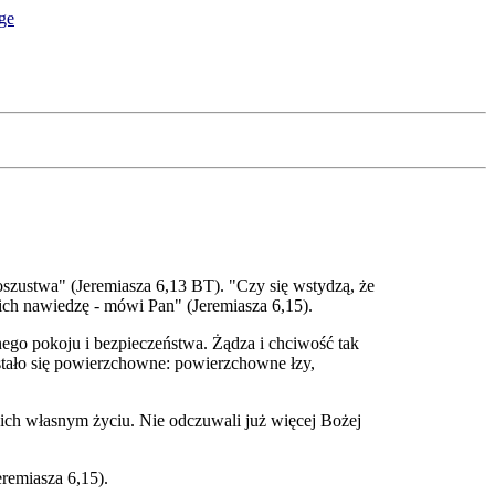
szustwa" (Jeremiasza 6,13 BT). "Czy się wstydzą, że
y ich nawiedzę - mówi Pan" (Jeremiasza 6,15).
nego pokoju i bezpieczeństwa. Żądza i chciwość tak
 stało się powierzchowne: powierzchowne łzy,
 ich własnym życiu. Nie odczuwali już więcej Bożej
eremiasza 6,15).