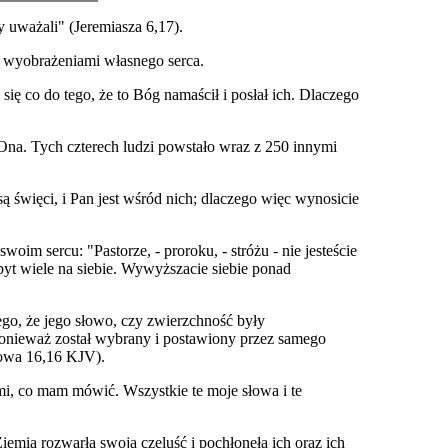
 uważali" (Jeremiasza 6,17).
z wyobrażeniami własnego serca.
ię co do tego, że to Bóg namaścił i posłał ich. Dlaczego
Ona. Tych czterech ludzi powstało wraz z 250 innymi
ą święci, i Pan jest wśród nich; dlaczego więc wynosicie
m sercu: "Pastorze, - proroku, - stróżu - nie jesteście
yt wiele na siebie. Wywyższacie siebie ponad
ego, że jego słowo, czy zwierzchność były
, ponieważ został wybrany i postawiony przez samego
zowa 16,16 KJV).
 mi, co mam mówić. Wszystkie te moje słowa i te
iemia rozwarła swoją czeluść i pochłonęła ich oraz ich