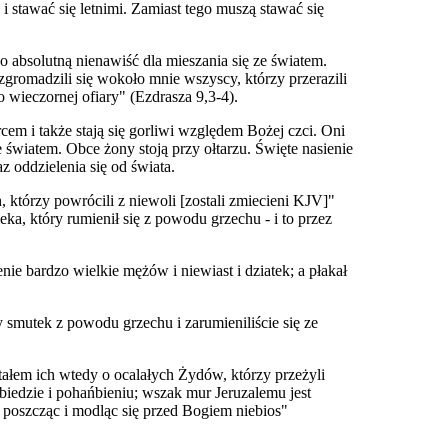
 stawać się letnimi. Zamiast tego muszą stawać się
go absolutną nienawiść dla mieszania się ze światem.
zgromadzili się wokoło mnie wszyscy, którzy przerazili
o wieczornej ofiary" (Ezdrasza 9,3-4).
em i także stają się gorliwi względem Bożej czci. Oni
 światem. Obce żony stoją przy ołtarzu. Święte nasienie
z oddzielenia się od świata.
którzy powrócili z niewoli [zostali zmiecieni KJV]"
ka, który rumienił się z powodu grzechu - i to przez
ie bardzo wielkie mężów i niewiast i dziatek; a płakał
y smutek z powodu grzechu i zarumieniliście się ze
tałem ich wtedy o ocalałych Żydów, którzy przeżyli
 biedzie i pohańbieniu; wszak mur Jeruzalemu jest
, poszcząc i modląc się przed Bogiem niebios"