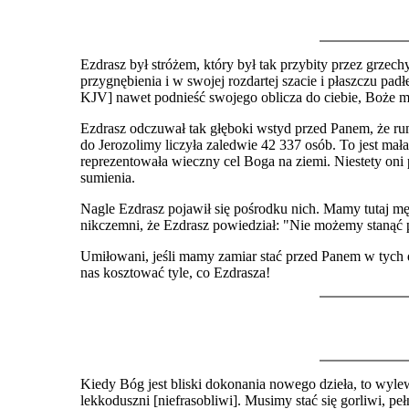
Ezdrasz był stróżem, który był tak przybity przez grzec
przygnębienia i w swojej rozdartej szacie i płaszczu pa
KJV] nawet podnieść swojego oblicza do ciebie, Boże mó
Ezdrasz odczuwał tak głęboki wstyd przed Panem, że rumi
do Jerozolimy liczyła zaledwie 42 337 osób. To jest mał
reprezentowała wieczny cel Boga na ziemi. Niestety oni
sumienia.
Nagle Ezdrasz pojawił się pośrodku nich. Mamy tutaj mę
nikczemni, że Ezdrasz powiedział: "Nie możemy stanąć
Umiłowani, jeśli mamy zamiar stać przed Panem w tych d
nas kosztować tyle, co Ezdrasza!
Kiedy Bóg jest bliski dokonania nowego dzieła, to wyle
lekkoduszni [niefrasobliwi]. Musimy stać się gorliwi, pe