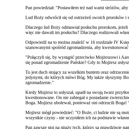
Pan powiedział: "Postawiłem też nad wami stróżów, aby 
Lud Boży odwrócił się od ostrzeżeń swoich proroków i s
Dlaczego lud Boży odmawiał posłuchu prorokom, jeżeli wie
więc nie dawali im posłuchu? Dlaczego realizowali włas
Odpowiedź na to można znaleźć w 16 rozdziale IV Księd
szanowanymi spośród zgromadzenia, aby kwestionować
"Połączyli się, by wystąpić przeciwko Mojżeszowi i Aaro
się ponad zgromadzenie Pańskie? Gdy to Mojżesz usłysza
To jest duch stojący za wszelkim buntem oraz odrzucenie
jedynymi, do których mówi Bóg. My także słyszymy Boga
zgromadzenie."
Kiedy Mojżesz to usłyszał, upadł na swoją twarz przytło
kwestionowane. On nie zabiegał o posiadanie zwierzchnoś
Boga. Mojżesz ubolewał, ponieważ oni odrzucili Boga! "
Mojżesz mógł powiedzieć: "O Boże, ci ludzie nie są moim
wszystkie czyny - nie uczyniłem ich na podstawie włas
Pan zawsze stoi na straży tych, którzy są prawdziwie na