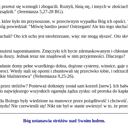
przetoż się wzmogli i zbogacili. Roztyli, lśnią się, i innych w złościac
zsądzili." (Jeremiasza 5,27-28 BG).
, które było im przynoszone, w przeciwnym wypadku Bóg ich opuści. "
az Bóg powiedział: "Mówię bardzo jasno! Ostrzegam! Ale kto tego słucha
ali? Oto ich ucho jest nieobrzezane, więc nie mogą słyszeć. Oto słow
 się znużeni napominaniem. Zmęczyło ich bycie zdemaskowanym i chłos
 dla duszy. Jednak teraz nie znajdowali w nim przyjemności. Dlaczego?
danie domy pełne wszelkiego dobra, drążone cysterny, winnice, gaje ol
obroci. Wtedy stali się oporni i zbuntowali się przeciwko tobie, i odrzuc
ielkie bluźnierstwa" (Nehemiasza 9,25-26).
h przez stróżów? Ponieważ dotknięty został sam korzeń [nerw]. Ich b
o największego wszystkich ogarnęła żądza zysku: od proroka do kapłan
ludu Bożego były wiedzione na manowce przez pożądliwość i chciwość.
ydu! Nie czerwienili się! Nikt nie był w stanie uwierzyć w to, że pror
Bóg ustanawia stróżów nad Swoim ludem.