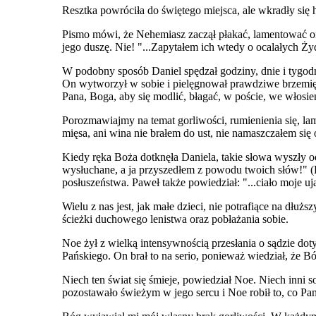
Resztka powróciła do świętego miejsca, ale wkradły się 
Pismo mówi, że Nehemiasz zaczął płakać, lamentować ora
jego duszę. Nie! "...Zapytałem ich wtedy o ocalałych Ży
W podobny sposób Daniel spędzał godziny, dnie i tygodn
On wytworzył w sobie i pielęgnował prawdziwe brzemię 
Pana, Boga, aby się modlić, błagać, w poście, we włosien
Porozmawiajmy na temat gorliwości, rumienienia się, lam
mięsa, ani wina nie brałem do ust, nie namaszczałem się o
Kiedy ręka Boża dotknęła Daniela, takie słowa wyszły o
wysłuchane, a ja przyszedłem z powodu twoich słów!" (
posłuszeństwa. Paweł także powiedział: "...ciało moje uj
Wielu z nas jest, jak małe dzieci, nie potrafiące na dłu
ścieżki duchowego lenistwa oraz pobłażania sobie.
Noe żył z wielką intensywnością przesłania o sądzie dot
Pańskiego. On brał to na serio, ponieważ wiedział, że Bó
Niech ten świat się śmieje, powiedział Noe. Niech inni 
pozostawało świeżym w jego sercu i Noe robił to, co Pan