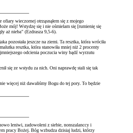
e ofiary wieczornej otrząsnąłem się z mojego
oże mój! Wstydzę się i nie ośmielam się [rumienię się
y aż nieba" (Ezdrasza 9,5-6).
ka pozostała jeszcze na ziemi. Ta resztka, która wróciła
alutka resztka, która stanowiła mniej niż 2 procenty
najmniejszego odcienia poczucia winy bądź wyrzutu
ł się ze wstydu za nich. Oni naprawdę stali się tak
nie więcej niż dawaliśmy Bogu do tej pory. To będzie
owo leniwi, zadowoleni z siebie, nonszalanccy i
dem pracy Bożej. Bóg wzbudza dzisiaj ludzi, którzy