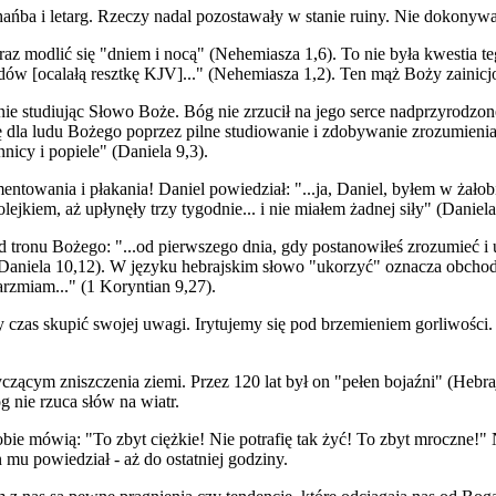
hańba i letarg. Rzeczy nadal pozostawały w stanie ruiny. Nie dokonyw
z modlić się "dniem i nocą" (Nehemiasza 1,6). To nie była kwestia te
dów [ocalałą resztkę KJV]..." (Nehemiasza 1,2). Ten mąż Boży zainicjo
ie studiując Słowo Boże. Bóg nie zrzucił na jego serce nadprzyrodzone
dla ludu Bożego poprzez pilne studiowanie i zdobywanie zrozumienia 
nicy i popiele" (Daniela 9,3).
entowania i płakania! Daniel powiedział: "...ja, Daniel, byłem w żałob
lejkiem, aż upłynęły trzy tygodnie... i nie miałem żadnej siły" (Daniela
d tronu Bożego: "...od pierwszego dnia, gdy postanowiłeś zrozumieć i
Daniela 10,12). W języku hebrajskim słowo "ukorzyć" oznacza obchodz
arzmiam..." (1 Koryntian 9,27).
ższy czas skupić swojej uwagi. Irytujemy się pod brzemieniem gorliwośc
yczącym zniszczenia ziemi. Przez 120 lat był on "pełen bojaźni" (Hebr
g nie rzuca słów na wiatr.
sobie mówią: "To zbyt ciężkie! Nie potrafię tak żyć! To zbyt mroczne!"
 mu powiedział - aż do ostatniej godziny.