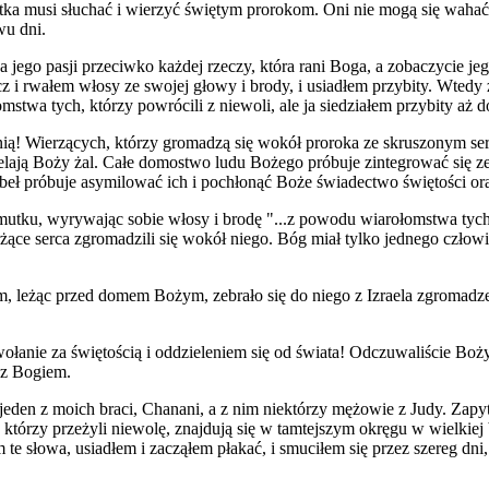
ka musi słuchać i wierzyć świętym prorokom. Oni nie mogą się wahać i
wu dni.
ka jego pasji przeciwko każdej rzeczy, która rani Boga, a zobaczycie je
cz i rwałem włosy ze swojej głowy i brody, i usiadłem przybity. Wtedy 
twa tych, którzy powrócili z niewoli, ale ja siedziałem przybity aż d
nią! Wierzących, którzy gromadzą się wokół proroka ze skruszonym serc
ielają Boży żal. Całe domostwo ludu Bożego próbuje zintegrować się ze
abeł próbuje asymilować ich i pochłonąć Boże świadectwo świętości ora
mutku, wyrywając sobie włosy i brodę "...z powodu wiarołomstwa tych, 
żące serca zgromadzili się wokół niego. Bóg miał tylko jednego człowie
, leżąc przed domem Bożym, zebrało się do niego z Izraela zgromadzen
wołanie za świętością i oddzieleniem się od świata! Odczuwaliście Boż
 z Bogiem.
jeden z moich braci, Chanani, a z nim niektórzy mężowie z Judy. Zapy
i, którzy przeżyli niewolę, znajdują się w tamtejszym okręgu w wielkiej
te słowa, usiadłem i zacząłem płakać, i smuciłem się przez szereg dni