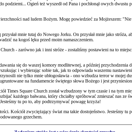
do podziemi... Ogień też wyszedł od Pana i pochłonął owych dwustu pi
erzchności nad ludem Bożym. Mogę powiedzieć za Mojżeszem: "Nie wzi
g przysłał mnie tutaj do Nowego Jorku. On przysłał mnie jako stróża, ab
prowadzić na kogoś lęku przed moim namaszczeniem.
 Church - zarówno jak i inni stróże - zostaliśmy postawieni na to mie
dawania się do waszej komory modlitewnej, a później przychodzenia 
yszukując i wybierając sobie tak, jak to odpowiada waszemu nastawie
zynosili nie tylko mnie ubłogosławia - ono wzbudza terror w mojej du
o ugruntowane na fundamencie świętego słowa Bożego i jest przyniesion
ół Times Square Church został wzbudzony w tym czasie i na tym miej
ozbijać każdego bałwana, który chciałby spróbować zmieszać nas ze św
 Jesteśmy tu po to, aby podtrzymywać powagę krzyża!
tości. Kościół zwyciężający świat ma takie dostojeństwo. Jesteśmy tu
owodowanego grzechem.