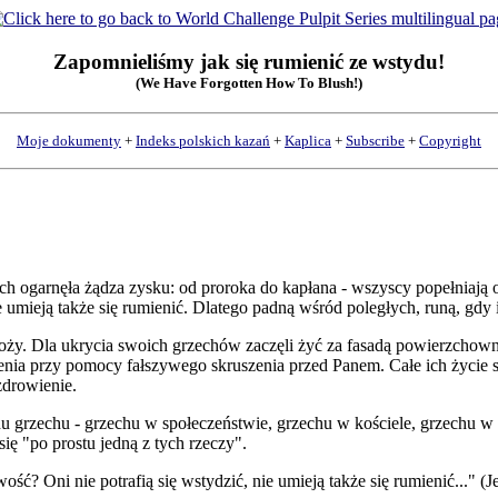
Zapomnieliśmy jak się rumienić ze wstydu!
(We Have Forgotten How To Blush!)
Moje dokumenty
+
Indeks polskich kazań
+
Kaplica
+
Subscribe
+
Copyright
h ogarnęła żądza zysku: od proroka do kapłana - wszyscy popełniają o
ie umieją także się rumienić. Dlatego padną wśród poległych, runą, gd
 Boży. Dla ukrycia swoich grzechów zaczęli żyć za fasadą powierzchow
ienia przy pomocy fałszywego skruszenia przed Panem. Całe ich życie
drowienie.
u grzechu - grzechu w społeczeństwie, grzechu w kościele, grzechu w
ię "po prostu jedną z tych rzeczy".
ość? Oni nie potrafią się wstydzić, nie umieją także się rumienić..." (J