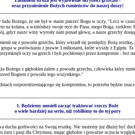
Zadaniem stróża jest wyjawienie skrytości grzechu -
oraz przyniesienie Bożych rumieńców do naszej duszy!
hy ludu Bożego, że nie był w stanie patrzeć Bogu w oczy. "Lecz w czasi
dłem na kolana, a wzniósłszy swoje ręce do Pana, mego Boga, rzekłem: B
j, gdyż nasze winy wyrosły nam ponad głowę, a nasze grzechy dosięgł
enił się z powodu grzechu, który wkradł się pomiędzy Bożą resztkę, ja
a grupa w porównaniu z prawie 3 milionami, które wyszły z Egiptu. Ta m
 przymknęli oczy na grzech i byli pochłonięci przez kompromis - bez 
ża Bożego z głębokim żalem z powodu grzechu, człowieka który rumieni
 przed Bogiem z powodu tego wszystkiego."
niach rozprzestrzeniającego się kompromisu, to potrzeba będzie znacz
1. Będziemy musieli zacząć traktować rzeczy Boże
o wiele bardziej na serio, niż robiliśmy to do tej pory
wa ducha gorliwości na Swoją resztkę. Nie możemy już dłużej być duch
łni żaru i pasji dla Chrystusa, mając głębokie i poważne uczucia wzglę