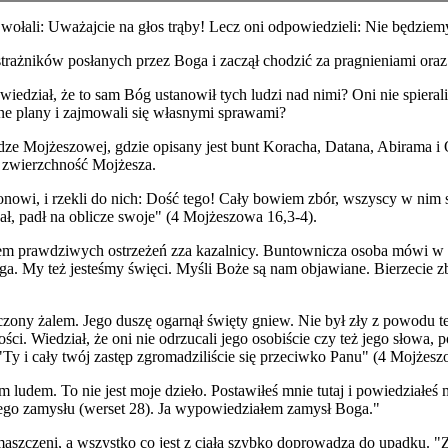
wołali: Uważajcie na głos trąby! Lecz oni odpowiedzieli: Nie będziemy
trażników posłanych przez Boga i zaczął chodzić za pragnieniami ora
dział, że to sam Bóg ustanowił tych ludzi nad nimi? Oni nie spierali s
ne plany i zajmowali się własnymi sprawami?
ze Mojżeszowej, gdzie opisany jest bunt Koracha, Datana, Abirama i 
 zwierzchność Mojżesza.
nowi, i rzekli do nich: Dość tego! Cały bowiem zbór, wszyscy w nim s
ł, padł na oblicze swoje" (4 Mojżeszowa 16,3-4).
m prawdziwych ostrzeżeń zza kazalnicy. Buntownicza osoba mówi w swoi
. My też jesteśmy święci. Myśli Boże są nam objawiane. Bierzecie zb
czony żalem. Jego duszę ogarnął święty gniew. Nie był zły z powodu t
ci. Wiedział, że oni nie odrzucali jego osobiście czy też jego słowa
Ty i cały twój zastęp zgromadziliście się przeciwko Panu" (4 Mojżes
 ludem. To nie jest moje dzieło. Postawiłeś mnie tutaj i powiedziałeś
nego zamysłu (werset 28). Ja wypowiedziałem zamysł Boga."
maszczeni, a wszystko co jest z ciała szybko doprowadza do upadku. "Z