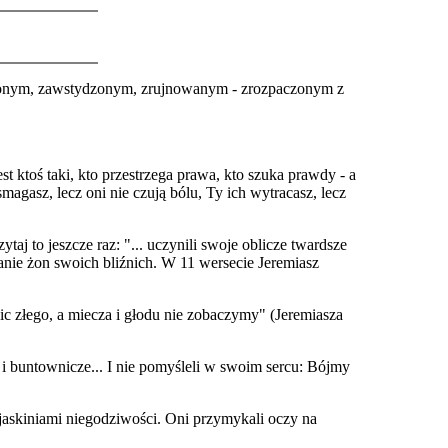
ranionym, zawstydzonym, zrujnowanym - zrozpaczonym z
jest ktoś taki, kto przestrzega prawa, kto szuka prawdy - a
agasz, lecz oni nie czują bólu, Ty ich wytracasz, lecz
aj to jeszcze raz: "... uczynili swoje oblicze twardsze
danie żon swoich bliźnich. W 11 wersecie Jeremiasz
nic złego, a miecza i głodu nie zobaczymy" (Jeremiasza
i buntownicze... I nie pomyśleli w swoim sercu: Bójmy
ę jaskiniami niegodziwości. Oni przymykali oczy na