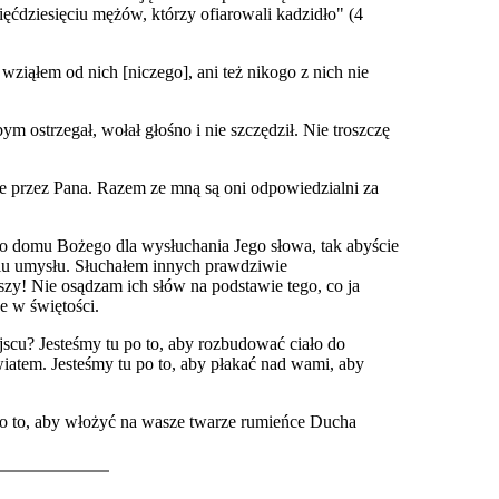
ęćdziesięciu mężów, którzy ofiarowali kadzidło" (4
ąłem od nich [niczego], ani też nikogo z nich nie
ym ostrzegał, wołał głośno i nie szczędził. Nie troszczę
jsce przez Pana. Razem ze mną są oni odpowiedzialni za
do domu Bożego dla wysłuchania Jego słowa, tak abyście
niu umysłu. Słuchałem innych prawdziwie
szy! Nie osądzam ich słów na podstawie tego, co ja
e w świętości.
scu? Jesteśmy tu po to, aby rozbudować ciało do
iatem. Jesteśmy tu po to, aby płakać nad wami, aby
 po to, aby włożyć na wasze twarze rumieńce Ducha