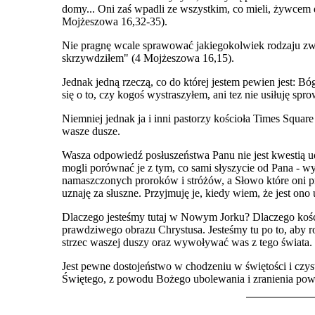
domy... Oni zaś wpadli ze wszystkim, co mieli, żywcem 
Mojżeszowa 16,32-35).
Nie pragnę wcale sprawować jakiegokolwiek rodzaju zwi
skrzywdziłem" (4 Mojżeszowa 16,15).
Jednak jedną rzeczą, co do której jestem pewien jest: Bó
się o to, czy kogoś wystraszyłem, ani tez nie usiłuję s
Niemniej jednak ja i inni pastorzy kościoła Times Square
wasze dusze.
Wasza odpowiedź posłuszeństwa Panu nie jest kwestią u
mogli porównać je z tym, co sami słyszycie od Pana - w
namaszczonych proroków i stróżów, a Słowo które oni pr
uznaję za słuszne. Przyjmuję je, kiedy wiem, że jest on
Dlaczego jesteśmy tutaj w Nowym Jorku? Dlaczego kości
prawdziwego obrazu Chrystusa. Jesteśmy tu po to, aby r
strzec waszej duszy oraz wywoływać was z tego świata.
Jest pewne dostojeństwo w chodzeniu w świętości i czys
Świętego, z powodu Bożego ubolewania i zranienia p