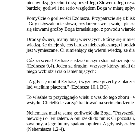
nienawidzą grzechu i drżą przed Jego Słowem. Jego reszt
bardziej gorliwi i na serio względem Boga w miarę upły
Pomyślcie o gorliwości Ezdrasza. Przypatrzcie się z blis
"Gdy usłyszałem te słowa, rozdarłem swoją szatę i płasz
się słowami groźby Boga izraelskiego, z powodu wiarołoms
Drodzy święci, mamy tutaj wierzących, którzy się rumie
wiedzą, że dzieje się coś bardzo niebezpiecznego i podz
jest wymieszane. Ci rumieniący się wierni wiedzą, ze di
Cóż za scena! Ezdrasz siedział niczym stos pobożnego s
(Ezdrasza 9,4). Jeden za drugim, wszyscy którzy mieli dr
niego wzbudził ciało lamentujących:
"A gdy się modlił Ezdrasz, i wyznawał grzechy z płaczem
lud wielkim płaczem." (Ezdrasza 10,1 BG).
To właśnie to przyciągnęło wielu z was do tego zboru - 
wstydu. Chcieliście zacząć traktować na serio chodzenie
Nehemiasz miał tą samą gorliwość dla Boga. "Przyszedł 
niewolę i o Jeruzalem. A oni rzekli do mnie: Ci pozostal
zwalony, a jego bramy spalone ogniem. A gdy usłyszałem 
(Nehemiasza 1,2-4).