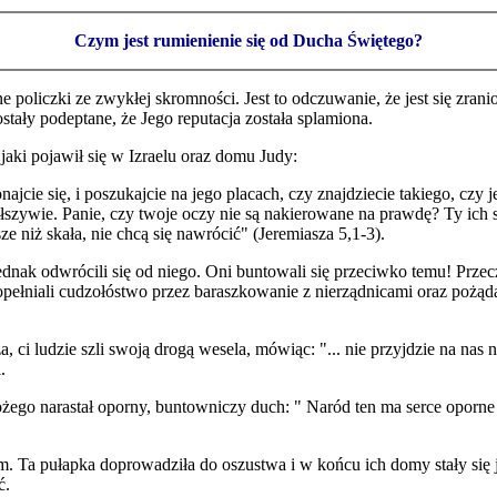
Czym jest rumienienie się od Ducha Świętego?
e policzki ze zwykłej skromności. Jest to odczuwanie, że jest się z
stały podeptane, że Jego reputacja została splamiona.
aki pojawił się w Izraelu oraz domu Judy:
onajcie się, i poszukajcie na jego placach, czy znajdziecie takiego, czy 
szywie. Panie, czy twoje oczy nie są nakierowane na prawdę? Ty ich sm
ze niż skała, nie chcą się nawrócić" (Jeremiasza 5,1-3).
dnak odwrócili się od niego. Oni buntowali się przeciwko temu! Przeczyt
 popełniali cudzołóstwo przez baraszkowanie z nierządnicami oraz pożą
 ci ludzie szli swoją drogą wesela, mówiąc: "... nie przyjdzie na nas 
.
żego narastał oporny, buntowniczy duch: " Naród ten ma serce oporne 
dłem. Ta pułapka doprowadziła do oszustwa i w końcu ich domy stały si
ć.