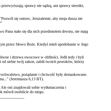
h przewyższają; sprawy nie sądzą, ani sprawy sierotki;
Pozwól się ostrzec, Jeruzalemie, aby moja dusza nie
?"
o Pana stało się dla nich przedmiotem drwiny, nie mają
tanym przez Słowo Boże. Kiedyś mieli upodobanie w Jego
iwne i drzewa owocowe w obfitości. Jedli tedy i byli
ili od siebie twój zakon, zabili twoich proroków, którzy
ałwochwalstwo, pożądanie i chciwość były demaskowane.
a..." (Jeremiasza 6,13 BT).
 Ale oni znajdowali sobie wytłumaczenia i
ok mówił osobiście do niego.