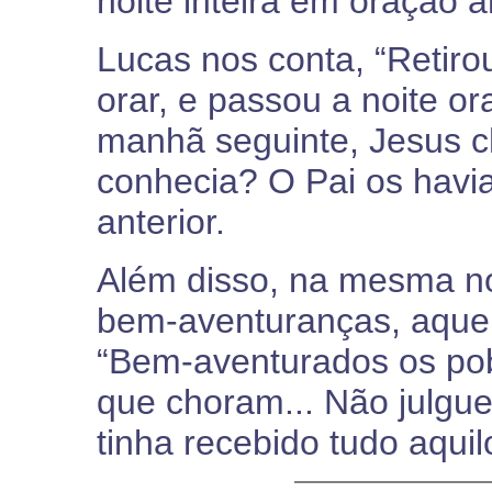
noite inteira em oração 
Lucas nos conta, “Retiro
orar, e passou a noite o
manhã seguinte, Jesus 
conhecia? O Pai os havia
anterior.
Além disso, na mesma noi
bem-aventuranças, aquel
“Bem-aventurados os pob
que choram... Não julguei
tinha recebido tudo aquil