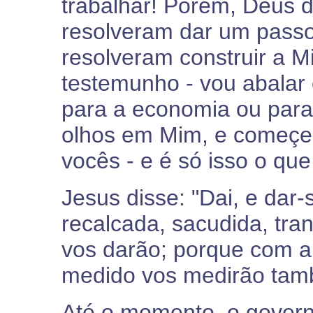
trabalhar! Porém, Deus d
resolveram dar um passo
resolveram construir a M
testemunho - vou abalar 
para a economia ou para
olhos em Mim, e começem
vocês - e é só isso o qu
Jesus disse: "Dai, e dar
recalcada, sacudida, tr
vos darão; porque com a
medido vos medirão tamb
Até o momento, o govern