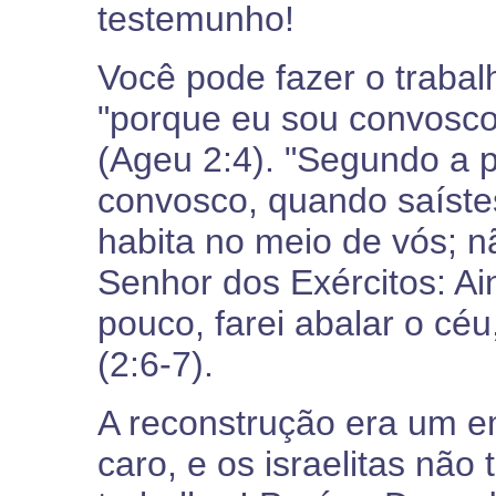
testemunho!
Você pode fazer o traba
"porque eu sou convosco,
(Ageu 2:4). "Segundo a p
convosco, quando saístes
habita no meio de vós; n
Senhor dos Exércitos: A
pouco, farei abalar o céu,
(2:6-7).
A reconstrução era um 
caro, e os israelitas nã