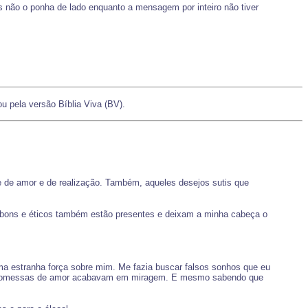
as não o ponha de lado enquanto a mensagem por inteiro não tiver
 ou pela versão Bíblia Viva (BV).
 de amor e de realização. Também, aqueles desejos sutis que
s bons e éticos também estão presentes e deixam a minha cabeça o
.
ma estranha força sobre mim. Me fazia buscar falsos sonhos que eu
as promessas de amor acabavam em miragem. E mesmo sabendo que