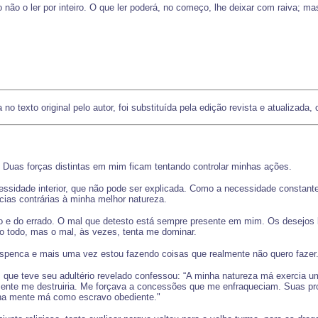
 não o ler por inteiro. O que ler poderá, no começo, lhe deixar com raiva; m
no texto original pelo autor, foi substituída pela edição revista e atualizada,
uas forças distintas em mim ficam tentando controlar minhas ações.
dade interior, que não pode ser explicada. Como a necessidade constante
cias contrárias à minha melhor natureza.
rto e do errado. O mal que detesto está sempre presente em mim. Os desejo
o todo, mas o mal, às vezes, tenta me dominar.
espenca e mais uma vez estou fazendo coisas que realmente não quero fazer
 que teve seu adultério revelado confessou: “A minha natureza má exercia u
almente me destruiria. Me forçava a concessões que me enfraqueciam. Su
ha mente má como escravo obediente."