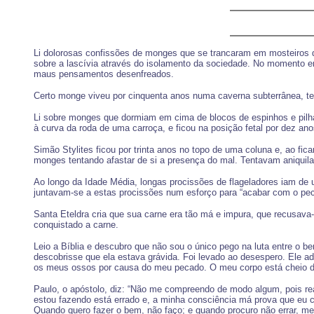
Li dolorosas confissões de monges que se trancaram em mosteiros
sobre a lascívia através do isolamento da sociedade. No momento e
maus pensamentos desenfreados.
Certo monge viveu por cinquenta anos numa caverna subterrânea, ten
Li sobre monges que dormiam em cima de blocos de espinhos e pilha
à curva da roda de uma carroça, e ficou na posição fetal por dez ano
Simão Stylites ficou por trinta anos no topo de uma coluna e, ao fic
monges tentando afastar de si a presença do mal. Tentavam aniquila
Ao longo da Idade Média, longas procissões de flageladores iam de 
juntavam-se a estas procissões num esforço para “acabar com o pe
Santa Eteldra cria que sua carne era tão má e impura, que recusava-
conquistado a carne.
Leio a Bíblia e descubro que não sou o único pego na luta entre o
descobrisse que ela estava grávida. Foi levado ao desespero. Ele
os meus ossos por causa do meu pecado. O meu corpo está cheio de
Paulo, o apóstolo, diz: “Não me compreendo de modo algum, pois rea
estou fazendo está errado e, a minha consciência má prova que eu 
Quando quero fazer o bem, não faço; e quando procuro não errar, 