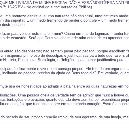
QUE ME LIVRARÁ DA MINHA ESCRAVIDÃO À ESSA MORTÍFERA NATURE
25 BV - No original do autor: versão de Phillips)
uma natureza espiritual e uma natureza não espiritual, uma natureza atada 
um dia suportar. É um medo tremendo de perder o controle -- um medo treme
le deste pecado.
fazer para vencer este mal em mim? Chorei um mar de lágrimas -- tentei força
to de exaustão. Será que Deus vai desistir de mim antes de eu aprender co
 ou então são desonestos; não sentem pesar pelo pecado, porque escolhem fa
 um esquema primoroso de desculpas e justificativas para tudo que fazem, a
istória, Psicologia, Sociologia, e Religião -- para achar justificativa para
ulpas tão facilmente e viver bem consigo próprio. Ele tem de enxergar seu l
, inclinado ao pecado, preciso da ajuda de Deus todo dia”. Em verdade, qua
yte usa de honestidade ao admitir a batalha entre as duas naturezas em nó
 tribulações. Uma pessoa cheia de verdade tem de admitir que 'nunca houve 
s tentações e provações quanto eu'. Ela deve admitir, por experiência próp
ulta no coração; que tudo isso ocorre em seu próprio coração. Essa é a agon
o pecado de seu próprio coração ímpio; de seu egoísmo, de sua inveja, malíci