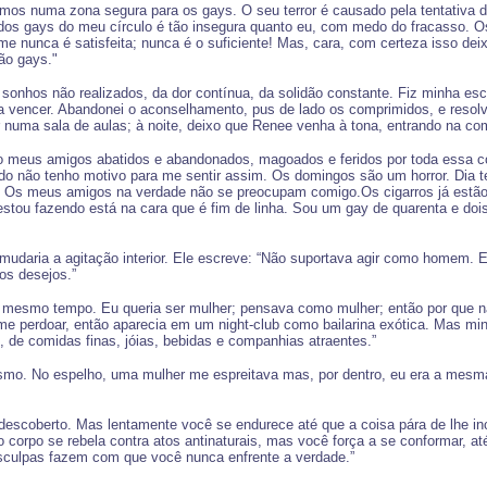
stamos numa zona segura para os gays. O seu terror é causado pela tentativa 
a dos gays do meu círculo é tão insegura quanto eu, com medo do fracasso. O
fome nunca é satisfeita; nunca é o suficiente! Mas, cara, com certeza isso 
não gays."
sonhos não realizados, da dor contínua, da solidão constante. Fiz minha esco
ia vencer. Abandonei o aconselhamento, pus de lado os comprimidos, e reso
 numa sala de aulas; à noite, deixo que Renee venha à tona, entrando na co
jo meus amigos abatidos e abandonados, magoados e feridos por toda essa 
do não tenho motivo para me sentir assim. Os domingos são um horror. Dia te
. Os meus amigos na verdade não se preocupam comigo.Os cigarros já estão f
tou fazendo está na cara que é fim de linha. Sou um gay de quarenta e dois
aria a agitação interior. Ele escreve: “Não suportava agir como homem. Eu
os desejos.”
esmo tempo. Eu queria ser mulher; pensava como mulher; então por que não
 perdoar, então aparecia em um night-club como bailarina exótica. Mas min
 de comidas finas, jóias, bebidas e companhias atraentes.”
smo. No espelho, uma mulher me espreitava mas, por dentro, eu era a mesm
r descoberto. Mas lentamente você se endurece até que a coisa pára de lhe i
o corpo se rebela contra atos antinaturais, mas você força a se conformar, at
sculpas fazem com que você nunca enfrente a verdade.”