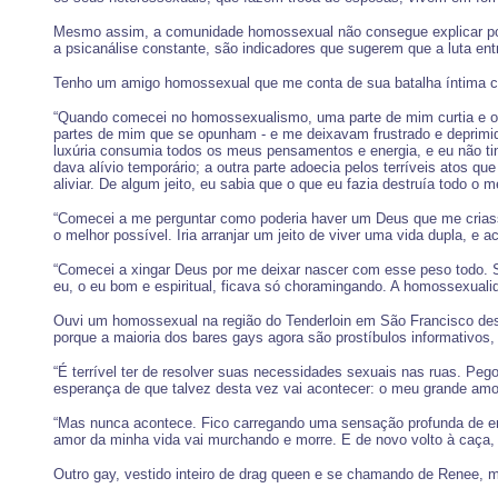
Mesmo assim, a comunidade homossexual não consegue explicar porq
a psicanálise constante, são indicadores que sugerem que a luta en
Tenho um amigo homossexual que me conta de sua batalha íntima contr
“Quando comecei no homossexualismo, uma parte de mim curtia e o
partes de mim que se opunham - e me deixavam frustrado e deprimid
luxúria consumia todos os meus pensamentos e energia, e eu não ti
dava alívio temporário; a outra parte adoecia pelos terríveis atos 
aliviar. De algum jeito, eu sabia que o que eu fazia destruía todo o m
“Comecei a me perguntar como poderia haver um Deus que me criasse 
o melhor possível. Iria arranjar um jeito de viver uma vida dupla, e a
“Comecei a xingar Deus por me deixar nascer com esse peso todo. S
eu, o eu bom e espiritual, ficava só choramingando. A homossexuali
Ouvi um homossexual na região do Tenderloin em São Francisco descr
porque a maioria dos bares gays agora são prostíbulos informativos, 
“É terrível ter de resolver suas necessidades sexuais nas ruas. Pe
esperança de que talvez desta vez vai acontecer: o meu grande amor 
“Mas nunca acontece. Fico carregando uma sensação profunda de en
amor da minha vida vai murchando e morre. E de novo volto à caça, 
Outro gay, vestido inteiro de drag queen e se chamando de Renee, m