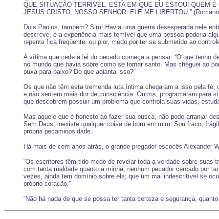
QUE SITUAÇÃO TERRÍVEL, ESTA EM QUE EU ESTOU! QUEM É 
JESUS CRISTO, NOSSO SENHOR. ELE ME LIBERTOU.” (Romanos 7: 15-
Dois Paulos, também? Sim! Havia uma guerra desesperada nele entre 
descreve, é a experiência mais temível que uma pessoa poderia alg
repente fica freqüente, ou pior, medo por ter se submetido ao contro
A vítima que cede à lei do pecado começa a pensar: “O que tenho de 
no mundo que havia sobre como se tornar santo. Mas cheguei ao pon
puxa para baixo? Do que adianta isso?”
Os que não têm esta tremenda luta íntima chegaram a isso pela fé,
e não sentem mais dor de consciência. Outros, programaram para si
que descobrem possuir um problema que controla suas vidas, estudar H
Mas aquele que é honesto ao fazer sua busca, não pode arranjar desc
Sem Deus, inexiste qualquer coisa de bom em mim. Sou fraco, frágil
própria pecaminosidade.
Há mais de cem anos atrás, o grande pregador escocês Alexander Wh
“Os escritores têm tido medo de revelar toda a verdade sobre suas
com tanta maldade quanto a minha; nenhum pecador cercado por tanta
vezes, ainda tem domínio sobre ela; que um mal indescritível se oc
próprio coração.”
“Não há nada de que se possa ter tanta certeza e segurança, quanto d