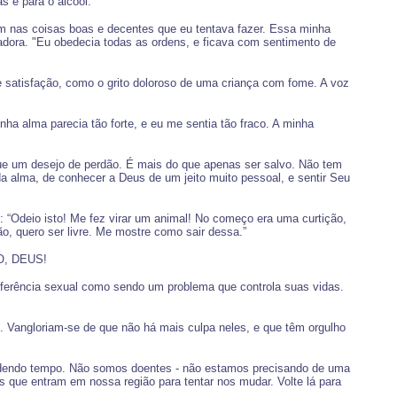
s e para o álcool.
m nas coisas boas e decentes que eu tentava fazer. Essa minha
adora. "Eu obedecia todas as ordens, e ficava com sentimento de
e satisfação, como o grito doloroso de uma criança com fome. A voz
a alma parecia tão forte, e eu me sentia tão fraco. A minha
ue um desejo de perdão. É mais do que apenas ser salvo. Não tem
 alma, de conhecer a Deus de um jeito muito pessoal, e sentir Seu
 “Odeio isto! Me fez virar um animal! No começo era uma curtição,
, quero ser livre. Me mostre como sair dessa.”
RO, DEUS!
eferência sexual como sendo um problema que controla suas vidas.
 Vangloriam-se de que não há mais culpa neles, e que têm orgulho
erdendo tempo. Não somos doentes - não estamos precisando de uma
s que entram em nossa região para tentar nos mudar. Volte lá para