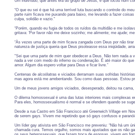
Um indivíduo, que antes era do grupo de Jesus, e que tocou num conju
“O que eu sei é que há uma terrível luta buscando o controle do m
parte ruim ficava me puxando para baixo, me levando a fazer coisa
culpa, solidão e vazio."
“Porém, quando eu fugia de todos os ruídos da multidão e me isolav
gritava: 'Por favor não me deixe sozinho; me alimente; me ajude; me
“Às vezes uma parte de mim ficava zangada com Deus por não tirar o
natureza de justiça queria que Deus pisoteasse essa iniqüidade, ar
"Sei que uma parte de mim quer obedecer a Deus. Não tem nada a ve
nada a ver com medo do inferno ou condenação. É até maior do que 
amor. Algum dia espero voltar para Deus e ficar livre.”
Centenas de alcoólatras e viciados derramam suas sofridas históri
mas agora está me arrebentando. Sou como duas pessoas. Estou pres
Um de meus jovens amigos viciados, desesperado, deitou na cama,
O dilema homossexual é uma das lutas interiores mais complexas en
Para eles, homossexualismo é normal e se ofendem quando se sugere
Desde a rua Castro em São Francisco até Greenwich Village em Nov
de serem gays. Vivem me repetindo que só gays confusos e paranó
Um líder gay ativista em São Francisco me preveniu: “Não há um ú
chamada cura. Temos orgulho, somos mais ajustados que os não gays 
os seus heterossexuais, que fazem troca de esposas, vivem em for