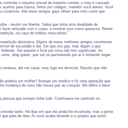
de controlar o impulso sexual de maneira correta; o meu é causado
s acertos para transa, feitos por códigos, mantém você atento. Você
deixa cicatrizes. Até meus amigos gays olham para mim como que
lha - resolvi me libertar. Sabia que tinha uma dualidade de
lvi fazer amizade com o corpo, e mostrar isso como quisesse. Renee
mpetição, na caça de troféus masculinos."
competição destrutiva. Alguns de meus melhores amigos cometeram
rrível de escuridão e dor. Sei que sou gay, mas digam o que
edendo. Ser popular e ficar por cima não tem significado. As
 anos, drag queen, que sai se pavoneando por aí e tentando negar
 tentava; até me casei, mas logo me divorciei. Resolvi que não
 poderia ser mulher? Arranjei um médico e fiz uma operação que
ha mudança de sexo não trouxe paz ao coração. Me defini a favor
a pessoa que sempre tinha sido. Continuava me sentindo só,
ncomodar tanto. Há dias em que ela ainda lhe incomoda, mas a gente
é que pára de doer. Aí você acaba dizendo a si próprio que estes