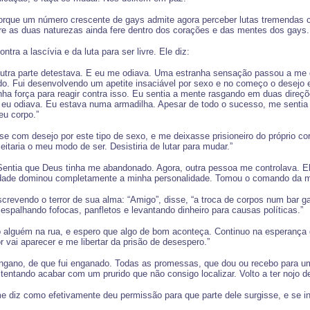
ue um número crescente de gays admite agora perceber lutas tremendas com 
tre as duas naturezas ainda fere dentro dos corações e das mentes dos gays.
a a lascívia e da luta para ser livre. Ele diz:
utra parte detestava. E eu me odiava. Uma estranha sensação passou a me 
o. Fui desenvolvendo um apetite insaciável por sexo e no começo o desejo e
nha força para reagir contra isso. Eu sentia a mente rasgando em duas dire
que eu odiava. Eu estava numa armadilha. Apesar de todo o sucesso, me senti
eu corpo.”
com desejo por este tipo de sexo, e me deixasse prisioneiro do próprio cor
ceitaria o meu modo de ser. Desistiria de lutar para mudar.”
entia que Deus tinha me abandonado. Agora, outra pessoa me controlava. Ela
dade dominou completamente a minha personalidade. Tomou o comando da minha 
evendo o terror de sua alma: “Amigo”, disse, “a troca de corpos num bar gay
espalhando fofocas, panfletos e levantando dinheiro para causas políticas.”
go alguém na rua, e espero que algo de bom aconteça. Continuo na esperança
vai aparecer e me libertar da prisão de desespero.”
gano, de que fui enganado. Todas as promessas, que dou ou recebo para um
tentando acabar com um prurido que não consigo localizar. Volto a ter nojo
e diz como efetivamente deu permissão para que parte dele surgisse, e se in