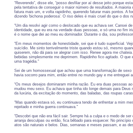
“Reverendo”, disse ele, “posso desfilar por aí desse jeito porque e
pela tentativa de conseguir o maior número de resultados. A maiori
fatura mais um, e volta rapidinho, querendo faturar mais pontos. A 
dizendo 'bichona poderosa'. O riso deles é mais cruel do que o dos 
“Um dia resolvi agir como o deslocado que eu achava ser. Cansei de 
identidade, que eu era na verdade duas pessoas, e só uma no fim ir
é o nome que dei ao meu eu dominador. Durante o dia, sou professor
“Em meus momentos de honestidade, sei que é tudo superficial. Ve
suicídio. Me sinto terrivelmente triste quando estou só, mesmo quan
quiserem, não dá para se alegrar com isso. Renee agora me chateia
bebidas simplesmente me deprimem. Rapidinho fico agitado. O que es
uma tragédia."
Sei de um homossexual que achou que uma transformação de sexo mud
havia socorro para mim, então entrei no mundo gay e me entreguei a
“Os meus desejos dominaram minha razão. Eu era duas pessoas ao m
mudou meu sexo. Eu achava que tinha ido longe demais para Deus me
da luxúria, da excitação do momento, das baladas, das roupas caras,
“Mas quando estava só, eu continuava tendo de enfrentar a mim me
rejeitado e minha guerra continuava."
“Descobri que não era fácil sair. Sempre há a culpa e o medo de se
arranja desculpas ou então, fica bêbado para esquecer. No princípio 
atos são naturais e belos. Dias, semanas e meses passam, e as de