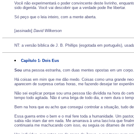
Você não experimentará o poder convincente deste livrinho, enquanto
sido digerida. Você vai descobrir que a verdade pode lhe libertar.
Só peço que o leia inteiro, com a mente aberta.
[assinado]
David Wilkerson
NT: a versão bíblica de J. B. Phillips (esgotada em português), usada 
Capítulo 1- Dois Eus
Sou
uma pessoa estranha, com duas mentes opostas em um corpo. D
Há coisas em mim que me dão medo. Coisas como uma grande necessi
aparecem de surpresa certas horas, me fazendo desejar ter experiên
Não sei explicar porque sou uma pessoa tão dividida na hora do ce
tempo todo agitada. Não é uma briga de todo dia, e nem dura o temp
Bem na hora que eu acho que consegui controlar a situação, tudo d
Essa guerra entre o bem e o mal fere toda a humanidade. Um pastor,
sabia não iriam dar em nada. Me amarrava à uma lascívia que fin
continuaria me machucando com isso, eu seguia os ditames de min