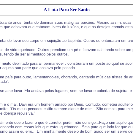
A Luta Para Ser Santo
 durante anos, tentando dominar suas malignas paixões. Mesmo assim, suas
m que achavam que estavam livres da luxúria, e que os desejos carnais est
tando levar seu corpo em sujeição ao Espírito. Outros se enterraram em arei
s de vidro quebrado. Outros prendiam um pé e ficavam saltitando sobre um 
s, tendo de ser alimentado pelos outros.
ar muito debilitado para ali permanecer , construíram um poste ao qual se ac
r aquela sua parte que ansiava pelo pecado.
um país para outro, lamentando-se, chorando, cantando músicas tristes de a
cado”.
se a se lavar. Ela andava pelos lugares, sem se lavar e coberta de sujeira,
 bem e o mal. Davi era um homem amado por Deus. Contudo, cometeu adultéri
 admite: “Os meus pecados estão sempre diante de mim...São demais para mi
 doença repulsiva.”
lmente quero fazer o que é correto, porém não consigo...Faço sim aquilo que
concordo com essas leis que estou quebrando...Seja para que lado for que e
mesmo assim eu erro... Em minha mente desejo de bom grado ser um servo de