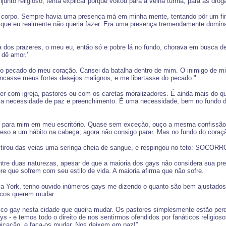
nto religioso, tenta explicar porque voltou para a velha turma, para as droga
eu corpo. Sempre havia uma presença má em minha mente, tentando pôr um fi
s que eu realmente não queria fazer. Era uma presença tremendamente domin
a dos prazeres, o meu eu, então só e pobre lá no fundo, chorava em busca d
 dê amor.'
 pecado do meu coração. Cansei da batalha dentro de mim. O inimigo de minh
rancasse meus fortes desejos malignos, e me libertasse do pecado."
r com igreja, pastores ou com os caretas moralizadores. É ainda mais do q
a necessidade de paz e preenchimento. É uma necessidade, bem no fundo da
as para mim em meu escritório. Quase sem exceção, ouço a mesma confissão:
o a um hábito na cabeça; agora não consigo parar. Mas no fundo do coração
 tirou das veias uma seringa cheia de sangue, e respingou no teto: SOCOR
tre duas naturezas, apesar de que a maioria dos gays não considera sua pr
 que sofrem com seu estilo de vida. A maioria afirma que não sofre.
a York, tenho ouvido inúmeros gays me dizendo o quanto são bem ajustados.
icos querem mudar.
nico gay nesta cidade que queira mudar. Os pastores simplesmente estão p
- e temos todo o direito de nos sentirmos ofendidos por fanáticos religioso
nicação, e faça-os mudar. Nos deixem em paz!”