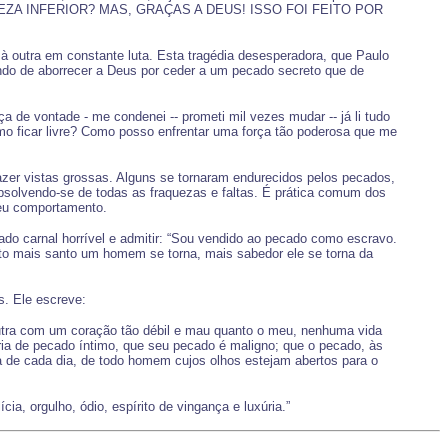
ZA INFERIOR? MAS, GRAÇAS A DEUS! ISSO FOI FEITO POR
à outra em constante luta. Esta tragédia desesperadora, que Paulo
ndo de aborrecer a Deus por ceder a um pecado secreto que de
 de vontade - me condenei -- prometi mil vezes mudar -- já li tudo
mo ficar livre? Como posso enfrentar uma força tão poderosa que me
zer vistas grossas. Alguns se tornaram endurecidos pelos pecados,
bsolvendo-se de todas as fraquezas e faltas. É prática comum dos
 seu comportamento.
ado carnal horrível e admitir: “Sou vendido ao pecado como escravo.
nto mais santo um homem se torna, mais sabedor ele se torna da
s. Ele escreve:
outra com um coração tão débil e mau quanto o meu, nenhuma vida
ria de pecado íntimo, que seu pecado é maligno; que o pecado, às
ia de cada dia, de todo homem cujos olhos estejam abertos para o
a, orgulho, ódio, espírito de vingança e luxúria.”