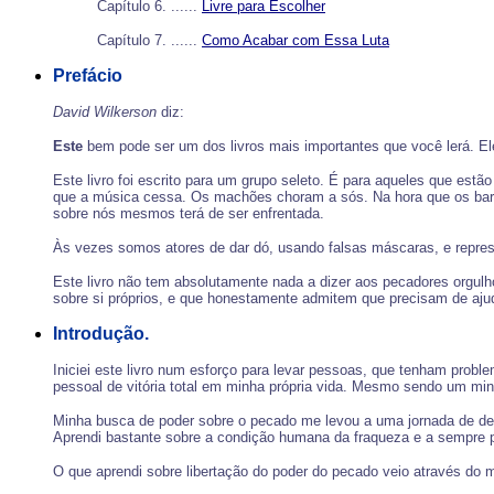
Capítulo 6. ......
Livre para Escolher
Capítulo 7. ......
Como Acabar com Essa Luta
Prefácio
David Wilkerson
diz:
Este
bem pode ser um dos livros mais importantes que você lerá. El
Este livro foi escrito para um grupo seleto. É para aqueles que estã
que a música cessa. Os machões choram a sós. Na hora que os bares
sobre nós mesmos terá de ser enfrentada.
Às vezes somos atores de dar dó, usando falsas máscaras, e repres
Este livro não tem absolutamente nada a dizer aos pecadores orgulh
sobre si próprios, e que honestamente admitem que precisam de aju
Introdução.
Iniciei este livro num esforço para levar pessoas, que tenham prob
pessoal de vitória total em minha própria vida. Mesmo sendo um mini
Minha busca de poder sobre o pecado me levou a uma jornada de dez 
Aprendi bastante sobre a condição humana da fraqueza e a sempre p
O que aprendi sobre libertação do poder do pecado veio através do m