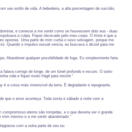
seu estilo de vida. A bebedeira, a alta porcentagem de suicídio,
dominar, e comecei a me sentir como se houvessem dois eus - duas
xpulsava a culpa. Fiquei obcecado pelo meu corpo. O triste é que a
ções opostas. Uma parte de mim curtia o sexo selvagem, porque me
a só. Quando o impulso sexual vencia, eu buscava o álcool para me
po. Abandonei qualquer possibilidade de fuga. Eu simplesmente faria
 falava comigo de longe, de um túnel profundo e escuro. O outro
vida e fiquei muito frágil para resistir.”
 é a coisa mais insensível da terra. É degradante e repugnante,
 de que o amor aconteça. Toda sexta e sábado à noite vem a
 compromisso eterno são rompidas, e o que deveria ser o grande
 de mim mesmo e a me sentir abandonado.”
tegrasse com a outra parte de seu eu.