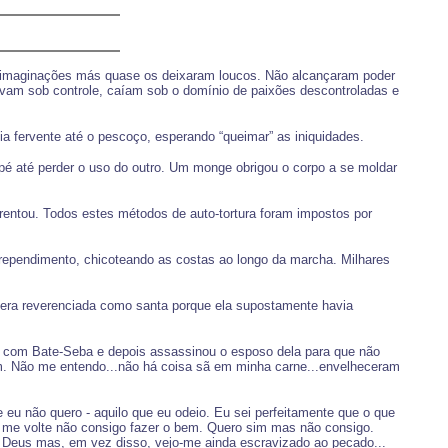
 imaginações más quase os deixaram loucos. Não alcançaram poder
avam sob controle, caíam sob o domínio de paixões descontroladas e
a fervente até o pescoço, esperando “queimar” as iniquidades.
pé até perder o uso do outro. Um monge obrigou o corpo a se moldar
orrentou. Todos estes métodos de auto-tortura foram impostos por
rrependimento, chicoteando as costas ao longo da marcha. Milhares
 e era reverenciada como santa porque ela supostamente havia
o com Bate-Seba e depois assassinou o esposo dela para que não
m. Não me entendo...não há coisa sã em minha carne...envelheceram
 eu não quero - aquilo que eu odeio. Eu sei perfeitamente que o que
u me volte não consigo fazer o bem. Quero sim mas não consigo.
 Deus mas, em vez disso, vejo-me ainda escravizado ao pecado...