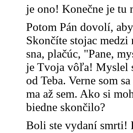
je ono! Konečne je tu 
Potom Pán dovolí, aby 
Skončíte stojac medzi
sna, plačúc, "Pane, mys
je Tvoja vôľa! Myslel 
od Teba. Verne som sa z
ma až sem. Ako si moho
biedne skončilo?
Boli ste vydaní smrti!