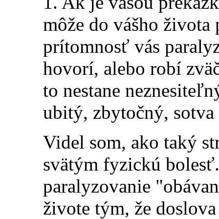
1. Ak je vašou prekážk
môže do vášho života 
prítomnosť vás paralyz
hovorí, alebo robí zvä
to nestane neznesiteľný
ubitý, zbytočný, sotv
Videl som, ako taký s
svätým fyzickú bolesť.
paralyzovanie "obáva
živote tým, že doslova 