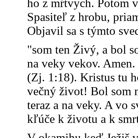
ho z mŕtvych. Potom v
Spasiteľ z hrobu, pri
Objavil sa s týmto sv
"som ten Živý, a bol s
na veky vekov. Amen. 
(Zj. 1:18). Kristus tu 
večný život! Bol som m
teraz a na veky. A vo 
kľúče k životu a k smrt
V okamihu keď Ježiš vy