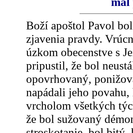
mal
Boží apoštol Pavol bo
zjavenia pravdy. Vrúcn
úzkom obecenstve s Je
pripustil, že bol neus
opovrhovaný, ponižova
napádali jeho povahu, 
vrcholom všetkých týc
že bol sužovaný démo
stroskotanie, bol bitý