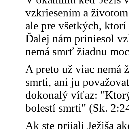
vzkriesením a životom.
ale pre všetkých, ktor
Ďalej nám priniesol vz
nemá smrť žiadnu moc
A preto už viac nemá 
smrti, ani ju považova
dokonalý víťaz: "Ktorý
bolestí smrti" (Sk. 2
:2
Ak ste prijali Ježiša a