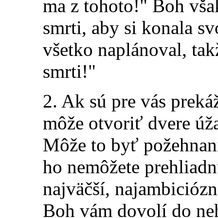
ma z tohoto!" Boh vša
smrti, aby si konala s
všetko naplánoval, ta
smrti!"
2.
Ak sú pre vás preká
môže otvoriť dvere úža
Môže to byť požehnani
ho nemôžete prehliadn
najväčší, najambiciózn
Boh vám dovolí do
n
e