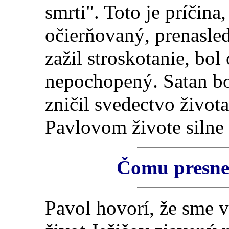
smrti". Toto je príčina
očierňovaný, prenasle
zažil stroskotanie, bo
nepochopený. Satan bo
zničil svedectvo život
Pavlovom živote silne 
Čomu presne
Pa
vol hovorí, že sme v