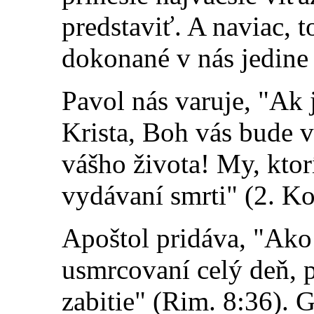
predstaviť. A naviac, 
dokonané v nás jedine
Pavol nás var
uje, "Ak 
Krista, Boh vás bude 
vášho života! My, ktor
vydávaní smrti" (2. Ko
Apoštol pridáva, "Ako
usmrcovaní celý deň, 
zabitie" (Rim. 8:36). 