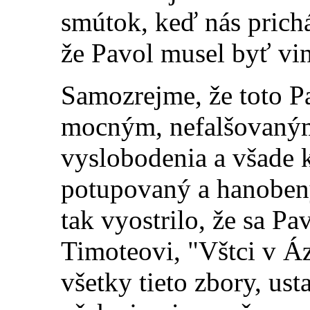
smútok, keď nás prichá
že Pavol musel byť vi
Samozre
jme, že toto P
mocným, nefalšovaným
vyslobodenia a všade k
potupovaný a hanoben
tak vyostrilo, že sa Pa
Timoteovi, "Vštci v Áz
všetky tieto zbory, ust