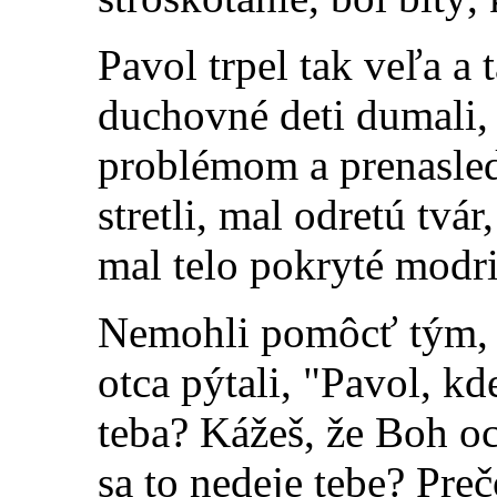
Pavol trpe
l tak veľa a 
duchovné deti dumali, 
problémom a prenasle
stretli, mal odretú tvá
mal telo pokryté modr
Nemohli pomôcť tým, 
otca pýtali, "Pavol, k
teba? Kážeš, že Boh oc
sa to nedeje tebe? Pre