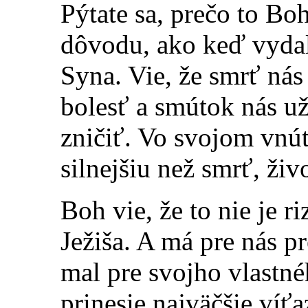
Pýtate sa, prečo to Boh
dôvodu, ako keď vydal
Syna. Vie, že smrť ná
bolesť a smútok nás u
zničiť. Vo svojom vnút
silnejšiu než smrť, živ
Boh vie, že to nie je r
Ježiša. A má pre nás p
mal pre svojho vlastn
prinesie najväčšie víťa