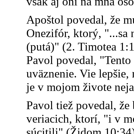
však aj oni na mňa oso
Apoštol povedal, že mu
Onezifór, ktorý, "...sa
(putá)" (2. Timotea 1:
Pavol povedal, "Tento
uväznenie. Vie lepšie, 
je v mojom živote neja
Pavol tiež povedal, ž
veriacich, ktorí, "i v
súcitili" (Židom 10:34)