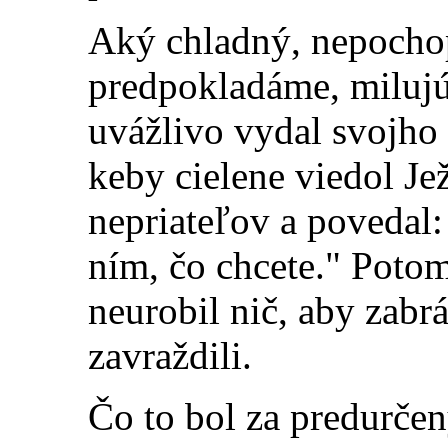
Aký chladný, nepochop
predpokladáme, miluj
uvážlivo vydal svojho 
keby cielene viedol Je
nepriateľov a povedal:
ním, čo chcete." Potom
neurobil nič, aby zabr
zavraždili.
Čo to bol za predurče