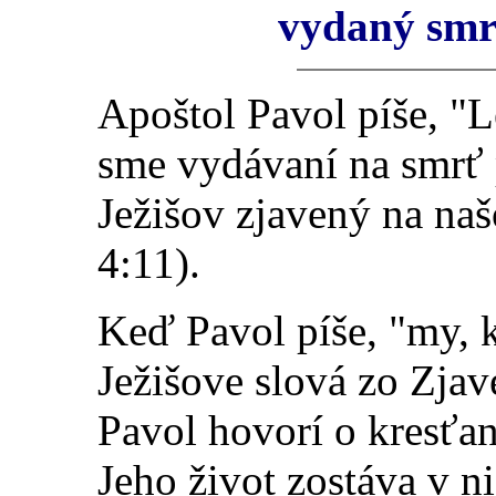
vydaný smrt
Apoštol
Pavol píše, "L
sme vydávaní na smrť p
Ježišov zjavený na na
4:11).
Keď Pavol píše, "my, k
Ježišove slová zo Zjav
Pavol hovorí o kresťano
Jeho život zostáva v n