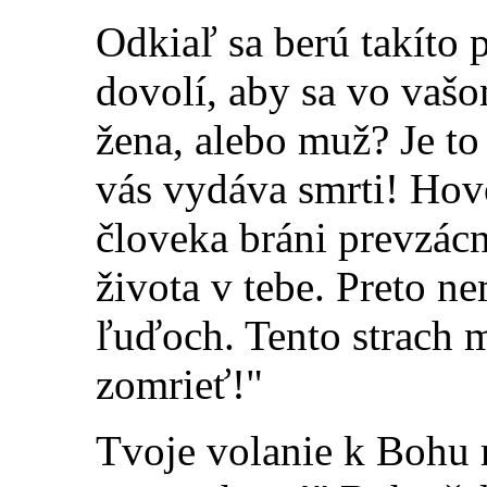
Odkiaľ sa berú takíto 
dovolí, aby sa vo vašo
žena, alebo muž? Je to
vás vydáva smrti! Hovo
človeka bráni prevzác
života v tebe. Preto n
ľuďoch. Tento strach 
zomrieť!"
Tvoje volanie k Bohu 