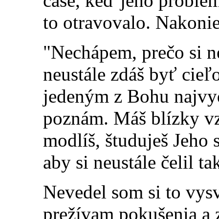
čase, keď jeho problém
to otravovalo. Nakoni
"Nechápem, prečo si n
neustále zdáš byť cie
jedeným z Bohu najvyd
poznám. Máš blízky vz
modlíš, študuješ Jeho 
aby si neustále čelil 
Nevedel som si to vysv
prežívam pokušenia a z