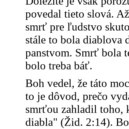
Dôležité je však poroz
povedal tieto slová. A
smrť pre ľudstvo skuto
stále to bola diablova
panstvom. Smrť bola t
bolo treba báť.
Boh vedel, že táto mo
to je dôvod, prečo vyd
smrťou zahladil toho, 
diabla" (Žid. 2:14). Bo