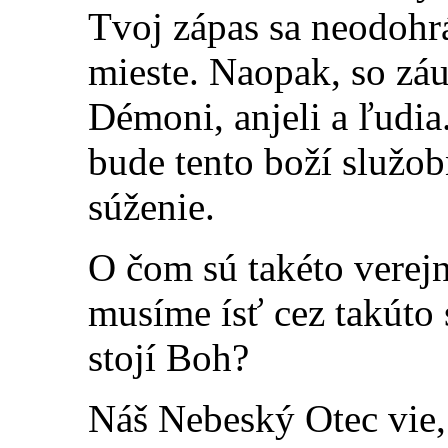
Tvoj zápas sa neodoh
mieste. Naopak, so záu
Démoni, anjeli a ľudia
bude tento boží služob
súženie.
O čom sú takéto verej
musíme ísť cez takúto 
stojí Boh?
Náš Nebeský Otec vie, 