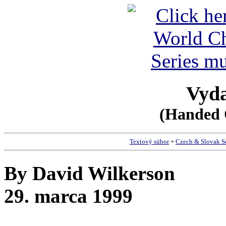
Vyda
(Handed 
Textový súbor
+
Czech & Slovak S
By David Wilkerson
29. marca 1999
__________