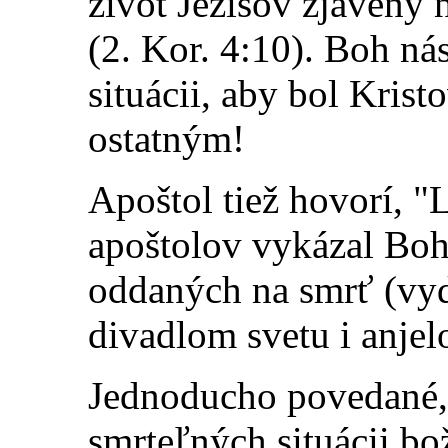
život Ježišov zjavený
(2. Kor. 4:10). Boh ná
situácii, aby bol Krist
ostatným!
Apoštol tiež hovorí, "
apoštolov vykázal Boh
oddaných na smrť (vyd
divadlom svetu i anjel
Jednoducho povedané,
smrteľných situácii bož