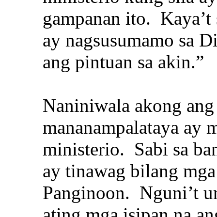
gampanan ito. Kaya’t 
ay nagsusumamo sa D
ang pintuan sa akin.”
Naniniwala akong ang 
mananampalataya ay m
ministerio. Sabi sa ban
ay tinawag bilang mga 
Panginoon. Nguni’t una
ating mga isipan na a