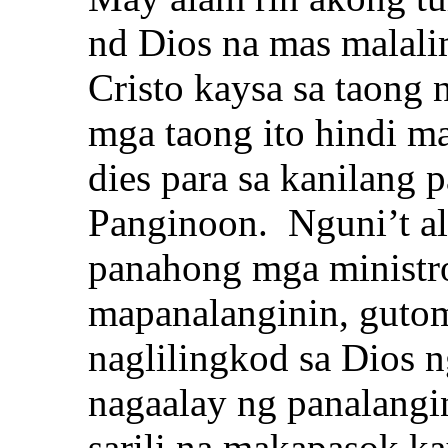
nd Dios na mas malali
Cristo kaysa sa taong 
mga taong ito hindi m
dies para sa kanilang 
Panginoon. Nguni’t al
panahong mga ministr
mapanalanginin, gutom
naglilingkod sa Dios n
nagaalay ng panalangin
sarili na makapasok ka