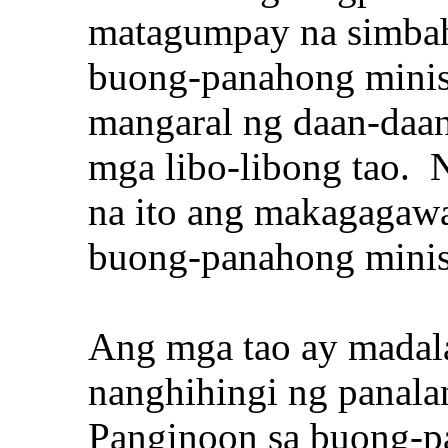
matagumpay na simbaha
buong-panahong minis
mangaral ng daan-daa
mga libo-libong tao. 
na ito ang makagagaw
buong-panahong minist
Ang mga tao ay madalas
nanghihingi ng panalan
Panginoon sa buong-p