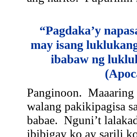
“Pagdaka’y napasa 
may isang luklukang 
ibabaw ng lukl
(Apoca
Panginoon. Maaaring 
walang pakikipagisa s
babae. Nguni’t lalakad
ibibigay ko ay sarili 