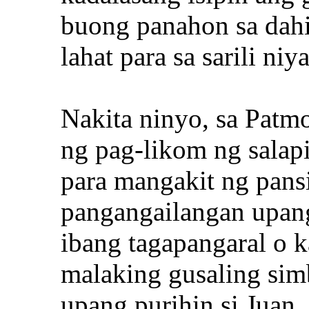
buong panahon sa dahi
lahat para sa sarili niya
Nakita ninyo, sa Patm
ng pag-likom ng salap
para mangakit ng pan
pangangailangan upan
ibang tagapangaral o 
malaking gusaling sim
upang purihin si Juan,