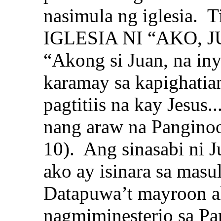
nasimula ng iglesia. 
IGLESIA NI “AKO, JU
“Akong si Juan, na in
karamay sa kapighatian
pagtitiis na kay Jesus..
nang araw na Panginoo
10). Ang sinasabi ni J
ako ay isinara sa ma
Datapuwa’t mayroon ak
nagmiminesterio sa P