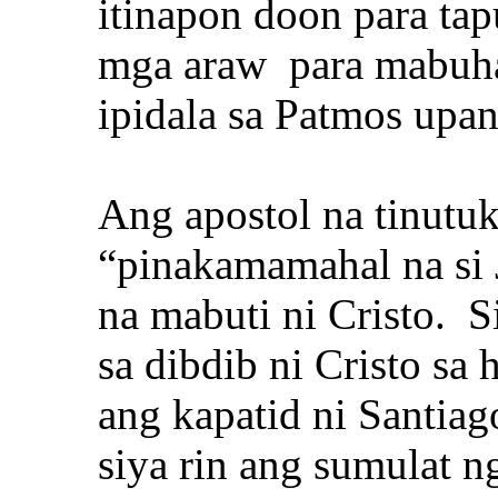
itinapon doon para tap
mga araw para mabuhay
ipidala sa Patmos upa
Ang apostol na tinutu
“pinakamamahal na si 
na mabuti ni Cristo. S
sa dibdib ni Cristo sa
ang kapatid ni Santiag
siya rin ang sumulat n