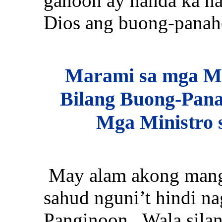
ganoon ay handa ka na
Dios ang buong-panaho
Marami sa mga Ma
Bilang Buong-Pana
Mga Ministro s
May alam akong mang
sahud nguni’t hindi n
Panginoon. Wala silan